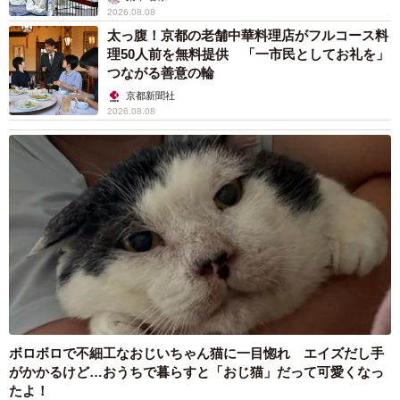
2026.08.08
太っ腹！京都の老舗中華料理店がフルコース料
理50人前を無料提供 「一市民としてお礼を」
つながる善意の輪
京都新聞社
2026.08.08
ボロボロで不細工なおじいちゃん猫に一目惚れ エイズだし手
がかかるけど…おうちで暮らすと「おじ猫」だって可愛くなっ
たよ！