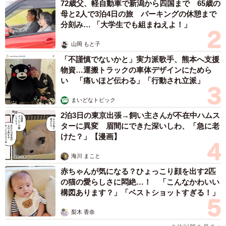
72歳父、軽自動車で新潟から四国まで 65歳の
なく、比較的安価に住宅を購入できることに加えて、狭小
母と2人で3泊4日の旅 パーキングの休憩まで
分刻み… 「大学生でも組まねえよ！」
戸建は圧倒的多数が3階建て（平均2.8階）であり、延床面
積は一般的な戸建が104.75平米であるのに対して、狭小戸
山岡 もと子
建は94.39平米と10平米ほどしか変わらず、工夫次第で実質
「不謹慎でないかと」実力派歌手、熊本へ支援
的な居住空間を広げることができるため、狭小戸建は決し
物資…運搬トラックの車体デザインにためら
い 「痛いほど伝わる」「行動され立派」
て狭小ではないといいます。
まいどなトピック
同社は、「生活と交通利便性を確保しつつ居住快適性も追
2泊3日の東京出張→飼い主さんが不在中ハムス
求できる『狭小戸建』は、敷地面積がやや狭いことで固定
ターに異変 眉間にできた深いしわ、「急に老
けた？」【漫画】
資産税など税金面でも効率が良く、空間を有効活用できる
という点でも優れた居住スタイルと言うことができる」と
海川 まこと
述べています。
赤ちゃんが気になる？ひょっこり顔を出す2匹
の猫の愛らしさに悶絶…！ 「こんなかわいい
構図あります？」「ベストショットすぎる！」
梨木 香奈