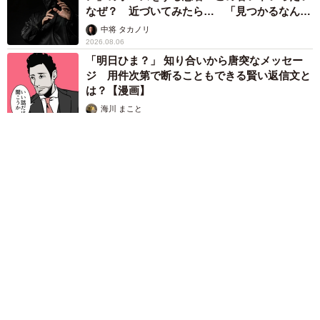
なぜ？ 近づいてみたら… 「見つかるなんて
未熟」
中将 タカノリ
2026.08.06
「明日ひま？」 知り合いから唐突なメッセー
ジ 用件次第で断ることもできる賢い返信文と
は？【漫画】
海川 まこと
2026.08.06
飼い主が食べているヨーグルトをもらえなかった犬さん、爆裂