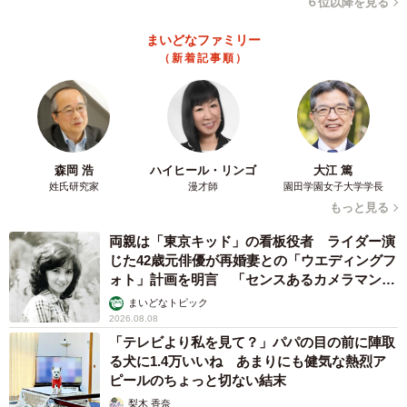
６位以降を見る
まいどなファミリー
（新着記事順）
森岡 浩
ハイヒール・リンゴ
大江 篤
姓氏研究家
漫才師
園田学園女子大学学長
もっと見る
両親は「東京キッド」の看板役者 ライダー演
じた42歳元俳優が再婚妻との「ウエディングフ
ォト」計画を明言 「センスあるカメラマン求
む」
まいどなトピック
2026.08.08
「テレビより私を見て？」パパの目の前に陣取
る犬に1.4万いいね あまりにも健気な熱烈ア
ピールのちょっと切ない結末
梨木 香奈