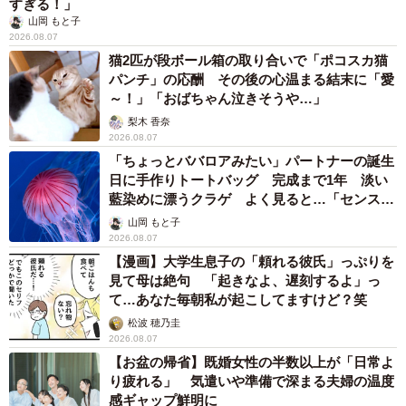
すぎる！」
山岡 もと子
2026.08.07
猫2匹が段ボール箱の取り合いで「ポコスカ猫
パンチ」の応酬 その後の心温まる結末に「愛
～！」「おばちゃん泣きそうや…」
梨木 香奈
2026.08.07
「ちょっとババロアみたい」パートナーの誕生
日に手作りトートバッグ 完成まで1年 淡い
藍染めに漂うクラゲ よく見ると…「センスす
ごい」
山岡 もと子
2026.08.07
【漫画】大学生息子の「頼れる彼氏」っぷりを
見て母は絶句 「起きなよ、遅刻するよ」っ
て…あなた毎朝私が起こしてますけど？笑
松波 穂乃圭
2026.08.07
【お盆の帰省】既婚女性の半数以上が「日常よ
り疲れる」 気遣いや準備で深まる夫婦の温度
感ギャップ鮮明に