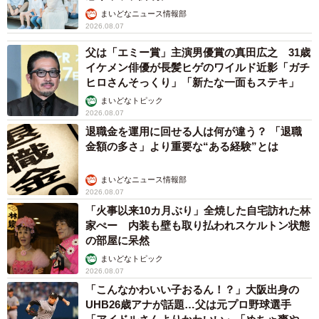
まいどなニュース情報部
2026.08.07
父は「エミー賞」主演男優賞の真田広之 31歳
イケメン俳優が長髪ヒゲのワイルド近影「ガチ
ヒロさんそっくり」「新たな一面もステキ」
まいどなトピック
2026.08.07
退職金を運用に回せる人は何が違う？ 「退職
金額の多さ」より重要な“ある経験”とは
まいどなニュース情報部
2026.08.07
「火事以来10カ月ぶり」全焼した自宅訪れた林
家ぺー 内装も壁も取り払われスケルトン状態
の部屋に呆然
まいどなトピック
2026.08.07
「こんなかわいい子おるん！？」大阪出身の
UHB26歳アナが話題…父は元プロ野球選手