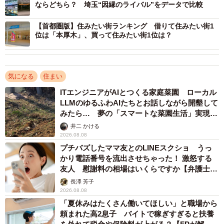
ならどちら？ 埼玉“因縁のライバル”をデータで比較
【首都圏版】住みたい街ランキング 借りて住みたい街1
位は「本厚木」、買って住みたい街1位は？
3/4
新築一戸建てにおける新築狭小戸建の掲載割合（提供画像）
気になる
住まい
また、新築一戸建における新築狭小戸建の掲載割合も、
ITエンジニアがAIとつくる家庭菜園 ローカル
2020年の1.2％から2025年では2.5％と増加しており、市場
LLMのゆるふわAIたちとお話しながら開墾して
全体の供給件数に対してまだ僅かではあるものの、建築コ
みたら… 夢の「スマートな菜園生活」実現な
るか
ストや地価上昇などによる住宅価格高騰を背景に、少しず
井二 かける
2026.08.08
つ需要が高まっていることがうかがえました。
プチバズしたママ友とのLINEスクショ うっ
かり電話番号を流出させちゃった！ 激怒する
友人 慰謝料の相場はいくらですか【弁護士が
解説】
長澤 芳子
2026.08.08
「夏休みはたくさん働いてほしい」と職場から
頼まれた高2息子 バイトで稼ぎすぎると扶養