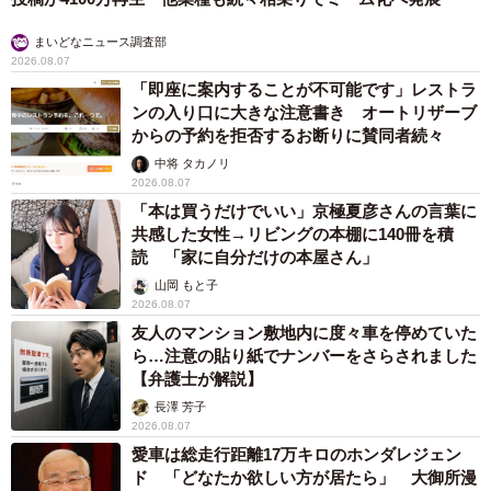
まいどなニュース調査部
2026.08.07
「即座に案内することが不可能です」レストラ
ンの入り口に大きな注意書き オートリザーブ
からの予約を拒否するお断りに賛同者続々
中将 タカノリ
2026.08.07
「本は買うだけでいい」京極夏彦さんの言葉に
共感した女性→リビングの本棚に140冊を積
読 「家に自分だけの本屋さん」
山岡 もと子
2026.08.07
友人のマンション敷地内に度々車を停めていた
ら…注意の貼り紙でナンバーをさらされました
【弁護士が解説】
長澤 芳子
2026.08.07
愛車は総走行距離17万キロのホンダレジェン
ド 「どなたか欲しい方が居たら」 大御所漫