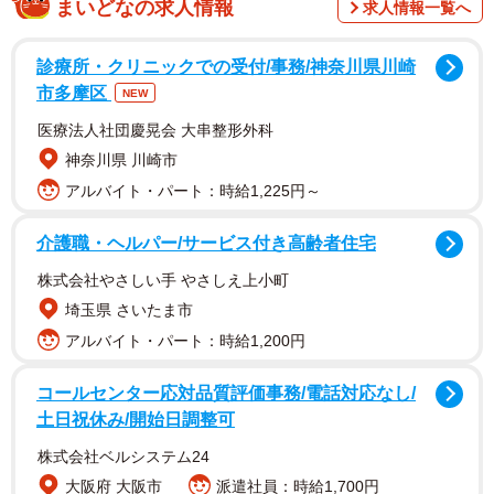
まいどなの求人情報
求人情報一覧へ
診療所・クリニックでの受付/事務/神奈川県川崎
市多摩区
NEW
調査は、2020年～2025年（一部は2026年2月まで）の期間
医療法人社団慶晃会 大串整形外科
に同サービスに掲載された首都圏（東京都、神奈川県、埼
神奈川県 川崎市
玉県、千葉県）で分譲された新築一戸建て物件のデータを
アルバイト・パート：時給1,225円～
もとに分析したといいます。
介護職・ヘルパー/サービス付き高齢者住宅
株式会社やさしい手 やさしえ上小町
埼玉県 さいたま市
アルバイト・パート：時給1,200円
コールセンター応対品質評価事務/電話対応なし/
土日祝休み/開始日調整可
株式会社ベルシステム24
大阪府 大阪市
派遣社員：時給1,700円
2/4