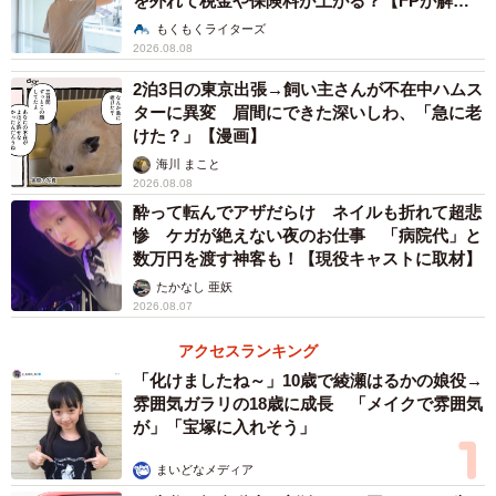
を外れて税金や保険料が上がる？【FPが解
説】
もくもくライターズ
2026.08.08
2泊3日の東京出張→飼い主さんが不在中ハムス
4/4
ターに異変 眉間にできた深いしわ、「急に老
けた？」【漫画】
東京23区の狭小戸建の掲載価格推移（提供画像）
海川 まこと
2026.08.08
東京23区における「狭小戸建の掲載価格」の推移を見る
酔って転んでアザだらけ ネイルも折れて超悲
と、敷地面積が100平米前後の一般的な戸建住宅は年々価格
惨 ケガが絶えない夜のお仕事 「病院代」と
が上昇する傾向にあり、2026年の初動では平均で「1億232
数万円を渡す神客も！【現役キャストに取材】
万円」。
たかなし 亜妖
2026.08.07
一方、同じ新築でも狭小戸建は約半額の「5157万円」とな
アクセスランキング
っていて、住宅価格が高騰を続ける現在にあって価格優位
「化けましたね～」10歳で綾瀬はるかの娘役→
雰囲気ガラリの18歳に成長 「メイクで雰囲気
性が極めて高いことが浮き彫りになりました。
が」「宝塚に入れそう」
生活利便性と交通利便性が高いエリアであるほど住宅価格
まいどなメディア
も高くなりますが、狭小戸建は立地条件を大きく譲ること