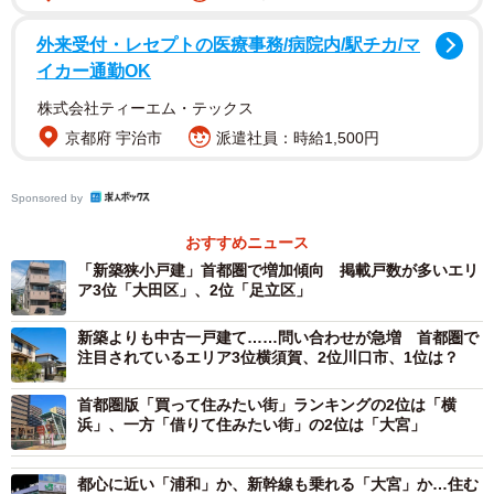
首都圏の「新築狭小戸建」掲載数（提供画像）
外来受付・レセプトの医療事務/病院内/駅チカ/マ
イカー通勤OK
新築狭小戸建（狭小三階建て）は、市街地でのアクセスの
株式会社ティーエム・テックス
良さと生活利便性を考慮し、やや狭くても敷地を有効活用
京都府 宇治市
派遣社員：時給1,500円
＝三階建てにすることによって延床面積を増やし居住快適
性を高めた住宅です。
Sponsored by
調査の結果、同サービスに掲載された首都圏の「新築狭小
おすすめニュース
「新築狭小戸建」首都圏で増加傾向 掲載戸数が多いエリ
戸建」は、2020年の「1011戸」から、2025年では「2815
ア3位「大田区」、2位「足立区」
戸」となり、2.8倍に増加していることがわかりました。
新築よりも中古一戸建て……問い合わせが急増 首都圏で
注目されているエリア3位横須賀、2位川口市、1位は？
首都圏版「買って住みたい街」ランキングの2位は「横
浜」、一方「借りて住みたい街」の2位は「大宮」
都心に近い「浦和」か、新幹線も乗れる「大宮」か…住む