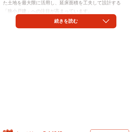
た土地を最大限に活用し、延床面積を工夫して設計する
「狭小戸建」への注目が高まっています。
続きを読む
株式会社LIFULL（東京都千代田区）が運営する不動産・住
宅情報サービス『LIFULL HOME'S』がこのほど発表した
「狭小戸建」に関する調査によると、同サービスに掲載さ
れた首都圏（東京都・神奈川県・埼玉県・千葉県）におけ
る「新築狭小戸建」は2020年から5年で「約2.8倍」になっ
ていることがわかりました。