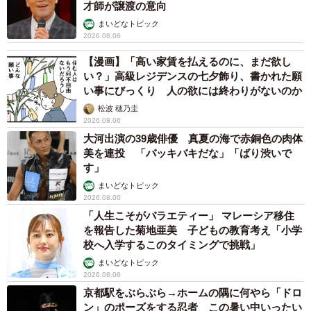
才師が譲渡の意向
まいどなトピック
2026.08.06
【漫画】「高い家賃を払えるのに、まだ欲し
い？」高級レジデンスの七夕飾り、書かれた願
い事にびっくり 人の欲には終わりがないのか
松波 穂乃圭
2026.08.06
大河出演の39歳俳優 真夏の海で赤銅色の肉体
美を連投 「バッキバキだな」「ばり渋いで
す」
まいどなトピック
2026.08.06
「人生こそがバラエティー」 マレーシア移住
を報告した菊地亜美 子どもの教育考え「小学
校へ入学するこのタイミングで挑戦」
まいどなトピック
2026.08.06
京都駅をぶらぶら→ホームの隅に何やら「ドロ
ン」のポーズをする忍者 この暑い中いったい