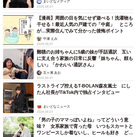
まいどなメディア
2026.08.07
【漫画】周囲の目を気にせず遊べる！洗濯物も
干せる！最近人気の戸建ての「中庭」 ところ
が…実際住んでみて分かった後悔ポイント
中瀬 えみ
2026.08.07
難聴のお姉ちゃんに5歳の妹が手話通訳 互い
に支え合う家族の日常に反響「妹ちゃん、頼も
しい」「かわいい通訳さん」
五ヶ瀬 あお
2026.08.07
ラストライブ控えるT-BOLAN森友嵐士 にし
たん社長がTikTok内で独占インタビュー
まいどなニュース
2026.08.07
「男の子のママっぽいよね」ってどういう意
味？ 女系家族で育った母 いつもスカートと
ワンピースしか着ないし、ヒールも好き どの