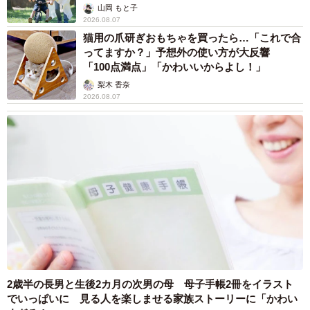
へんが…
山岡 もと子
2026.08.07
猫用の爪研ぎおもちゃを買ったら…「これで合
ってますか？」予想外の使い方が大反響
「100点満点」「かわいいからよし！」
梨木 香奈
2026.08.07
2歳半の長男と生後2カ月の次男の母 母子手帳2冊をイラスト
でいっぱいに 見る人を楽しませる家族ストーリーに「かわい