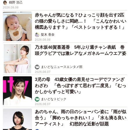
鶴野 浩己
2026.08.08
赤ちゃんが気になる？ひょっこり顔を出す2匹
の猫の愛らしさに悶絶…！ 「こんなかわいい
構図あります？」「ベストショットすぎる！」
梨木 香奈
2026.08.08
乃木坂46賀喜遥香 5年ぶり週チャン表紙 巻
頭グラビアでは激レアなメガネルームウエア姿
まいどなニュースエンタメ部
2026.08.07
3児の母 43歳女優の肩見せコーデでファンざ
わざわ 「色っぽすぎて思わず二度見」「むっ
かしからずっと可愛い」
まいどなトピック
2026.08.07
あのちゃん、雨の日のショーパン姿に「雨が似
合う」「脚めっちゃきれい！」「水も滴る良い
アーティスト」 幻想的な近影が話題