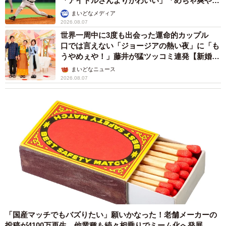
「アイドルさんよりかわいい」「めちゃ爽や
か」
まいどなメディア
2026.08.07
世界一周中に3度も出会った運命的カップル
口では言えない「ジョージアの熱い夜」に「も
うやめぇや！」藤井が猛ツッコミ連発【新婚さ
ん】
まいどなニュース
2026.08.07
「国産マッチでもバズりたい」願いかなった！老舗メーカーの
投稿が4100万再生 他業種も続々相乗りでミーム化へ発展