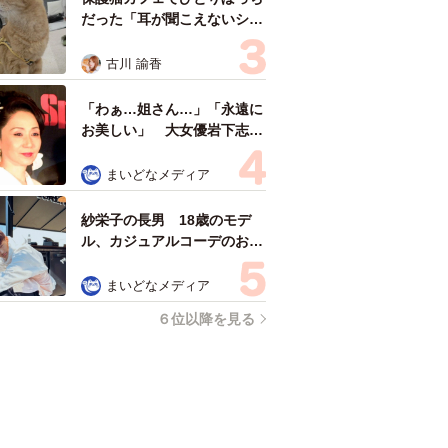
だった「耳が聞こえないシニ
ア猫」と運命の出会い→重度
のペットロスで適応障害だっ
古川 諭香
た女性の人生が一変
「わぁ…姐さん…」「永遠に
お美しい」 大女優岩下志麻
さん、写真家のインスタに登
場
まいどなメディア
紗栄子の長男 18歳のモデ
ル、カジュアルコーデのおし
ゃれ近影が「両親のいいとこ
取りの美しいお顔立ち」 9
まいどなメディア
歳に渡英し全寮制カレッジで
６位以降を見る
学ぶ