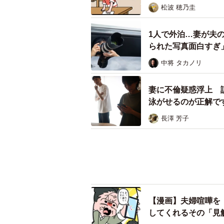
松波 穂乃圭
夫は以前から出張が多く、泊まりの
のだと思い、これまでは気に留めて
1人で外泊…妻が夫
られた写真面白すぎ
しかし、このメモを見てから、出張
中将 タカノリ
「本当に仕事かもしれない。でも、“
妻に不倫疑惑浮上 
泳がせるのが正解で
問い詰めたいのに、問い詰めら
長澤 芳子
【漫画】夫婦喧嘩を「
してくれるその「見
松波 穂乃圭
「別居婚8年やって