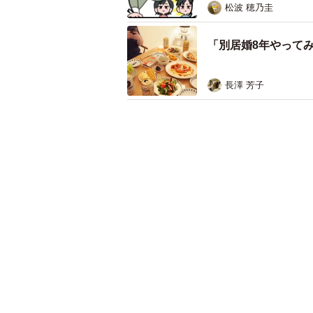
長澤 芳子
一方で、Bさん自身も確信が持てな
接待の下見かもしれない。取引先を
理職の夫なら、そうした準備をする
そう考えると、「浮気だ」と決めつ
だからこそ、聞くこともできません
気になるキーワード
マンガ
気になる
夫婦