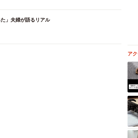
3/6
誰との予定なのか
アク
いことに苦しんでいました。
案内するために、良い店を調べている可能性もある。管
こともあるだろう――。
けることはできません。
でした。