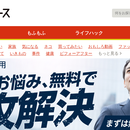
もふもふ
ライフハック
い
家族
気になる
ネコ
買ってみたい
おもしろ動画
ファ
て
いきもの
事件
健康
ビフォーアフター
もっと見る