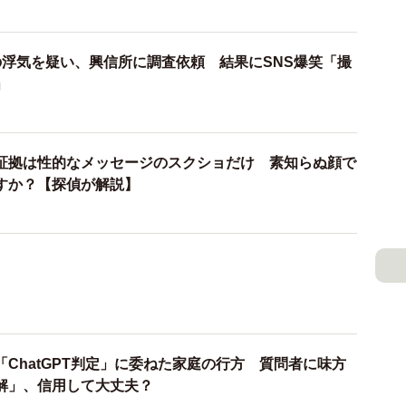
仕事も珍しくありませんでした。仕事柄、仕方がないも
いなかったそうです。
の浮気を疑い、興信所に調査依頼 結果にSNS爆笑「撮
」
の見え方が少しずつ変わりました。
もし違ったら”という考えが消えなくなったんです」
証拠は性的なメッセージのスクショだけ 素知らぬ顔で
すか？【探偵が解説】
れない
ChatGPT判定」に委ねた家庭の行方 質問者に味方
解」、信用して大丈夫？
みた」夫婦が語るリアル