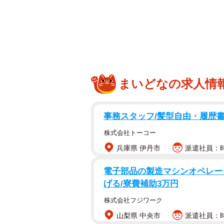
あるとき、開かれたままになってい
そこに書かれていたのは、妙に完成
《18:00 〇〇予約》
《近くのバー△△》
まいどなの求人情
《最後はベイサイド□□》
事務スタッフ/髪型自由・履歴
さらに、「予約推奨」「移動はタク
株式会社トーコー
す。
兵庫県 伊丹市
派遣社員：時給
電子部品の製造マシンオペレータ
げる/寮費補助3万円
株式会社フジワーク
山梨県 中央市
派遣社員：時