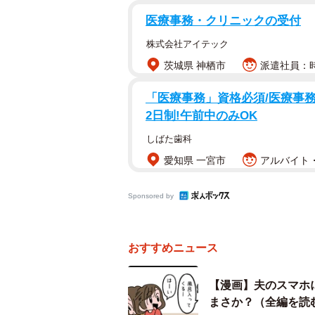
医療事務・クリニックの受付
株式会社アイテック
茨城県 神栖市
派遣社員：時
「医療事務」資格必須/医療事務/
2日制!午前中のみOK
しばた歯科
愛知県 一宮市
アルバイト・
身に
Sponsored by
あまりにもデートの段取りに見え、
Bさんが特に引っかかったのは、そ
おすすめニュース
メモに記されていたのは、夫が担当
【漫画】夫のスマホ
家族旅行でもありません。
まさか？（全編を読