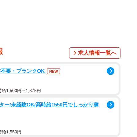
たメモアプリがBさんの目に入ったといいます。
度の高い予定表でした。
報
求人情報一覧へ
書不要・ブランクOK
NEW
シーが便利」といった補足まで添えられていたそうで
1,500円～1,875円
ー/未経験OK/高時給1550円でしっかり稼
給1,550円