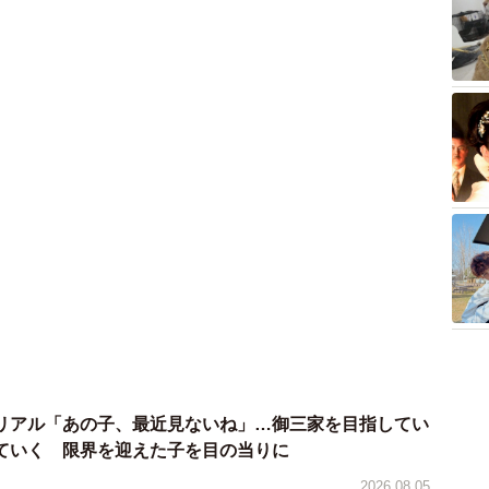
た上で疑われた”という事実だけが残りますよね」
リアル「あの子、最近見ないね」…御三家を目指してい
めると、それまで気にならなかった行動まで意味を持ち
ていく 限界を迎えた子を目の当りに
2026.08.05
前より服装を気にするようになったこと。帰宅後、スマ
送風口から細長いものが… 昼休みの診療所を襲った恐
たこと。
】
2026.08.05
、全部がつながって見えてしまうんです」
する かつ丼ドカ食い、ハンバーガー＆ポテト注文した
マホに残された完成度の高い予定だけが頭から離れな
くっ…あっ、来週健康診断だ！【漫画】
Bさんは今も答えの出ない時間を過ごしています。
2026.08.04
「今日のごはん全部まずそう」 →夫は厳しく叱った
で意見がまっぷたつに、これは家庭環境の差？【漫画】
2026.08.04