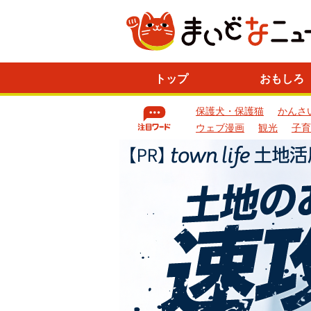
ニ
トップ
おもしろ
ュ
ー
保護犬・保護猫
かんさ
ス
一
ウェブ漫画
観光
子育
覧