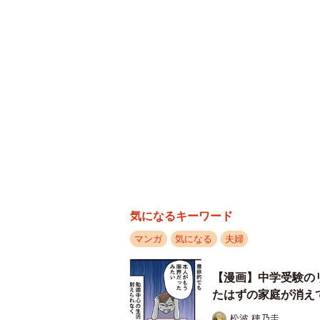
「もし仕事だった場合、“スマホを見
【漫画】中学受験の
ただ、不思議なことに、一度疑い始
たはずの家庭が消え
始めたといいます。
松波 穂乃圭
出張前だけ少し機嫌が良いこと。以
木の枝？エアコンの
ホを以前ほど無造作に置かなくなっ
怖の生きもの【漫画
海川 まこと
「今までは何とも思わなかったのに
なんか忘れてる気が
決定的な証拠はない。それでも、ス
後はメロンパンをぱ
い。信じたい気持ちと疑念の間で、
海川 まこと
息子がぽつりと本音
が、妻は…… 夫婦
海川 まこと