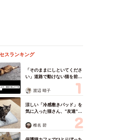
セスランキング
「そのままにしといてくださ
い」道路で動けない猫を前に
返された一言… 懸命に生き
ようとした4日間 「命の重
渡辺 晴子
さはみんな同じ」保護団体代
表の訴え
涼しい「冷感敷きパッド」を
気に入った猫さん、”友達”を
ヨイショヨイショとご招待、
毛づくろいでおもてなし
椎名 碧
保護猫カフェでひとりぼっち