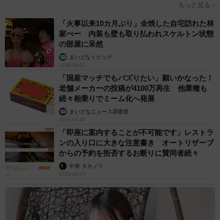
もっと見る
「火事以来10カ月ぶり」全焼した自宅訪れた林
家ぺー 内装も壁も取り払われスケルトン状態
の部屋に呆然
まいどなトピック
2026.08.07
「国産マッチでもバズりたい」願いかなった！
老舗メーカーの投稿が4100万再生 他業種も
続々相乗りでミーム化へ発展
まいどなニュース調査部
2026.08.07
「即座に案内することが不可能です」レストラ
ンの入り口に大きな注意書き オートリザーブ
からの予約を拒否するお断りに賛同者続々
中将 タカノリ
2026.08.07