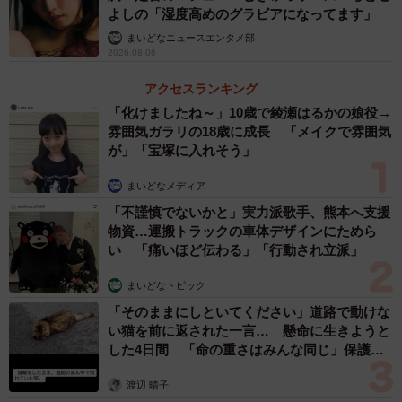
よしの「湿度高めのグラビアになってます」
まいどなニュースエンタメ部
2026.08.06
アクセスランキング
「化けましたね～」10歳で綾瀬はるかの娘役→
雰囲気ガラリの18歳に成長 「メイクで雰囲気
が」「宝塚に入れそう」
まいどなメディア
「不謹慎でないかと」実力派歌手、熊本へ支援
物資…運搬トラックの車体デザインにためら
い 「痛いほど伝わる」「行動され立派」
まいどなトピック
「そのままにしといてください」道路で動けな
い猫を前に返された一言… 懸命に生きようと
した4日間 「命の重さはみんな同じ」保護団
体代表の訴え
渡辺 晴子