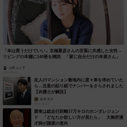
「本は買うだけでいい」京極夏彦さんの言葉に共感した女性→
リビングの本棚に140冊を積読 「家に自分だけの本屋さん」
山岡 もと子
2026.08.07
友人のマンション敷地内に度々車を停めていた
ら…注意の貼り紙でナンバーをさらされました
【弁護士が解説】
長澤 芳子
2026.08.07
愛車は総走行距離17万キロのホンダレジェン
ド 「どなたか欲しい方が居たら」 大御所漫
才師が譲渡の意向