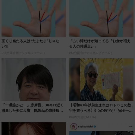
宝くじ当たる人は“たまたま”じゃな
「占い師だけが知ってる〝お金が増え
い?!
る人の共通点〟」
PR(合同会社デジタルファーム )
PR(合同会社デジタルファーム )
「一瞬誰かと…」彦摩呂、30キロ近く
【昭和43年以前生まれはロト６この数
減量した姿に反響 既製品の防護服が
字を買うべき】6つの数字が「完全一
着られると...
致」する方...
PR(株式会社MURA)