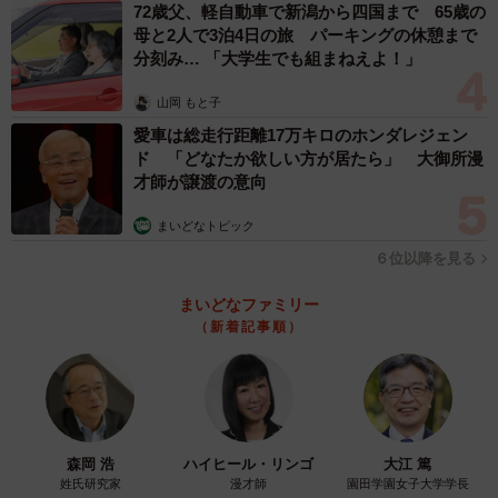
72歳父、軽自動車で新潟から四国まで 65歳の
母と2人で3泊4日の旅 パーキングの休憩まで
分刻み… 「大学生でも組まねえよ！」
山岡 もと子
愛車は総走行距離17万キロのホンダレジェン
ド 「どなたか欲しい方が居たら」 大御所漫
才師が譲渡の意向
まいどなトピック
６位以降を見る
まいどなファミリー
（新着記事順）
森岡 浩
ハイヒール・リンゴ
大江 篤
姓氏研究家
漫才師
園田学園女子大学学長