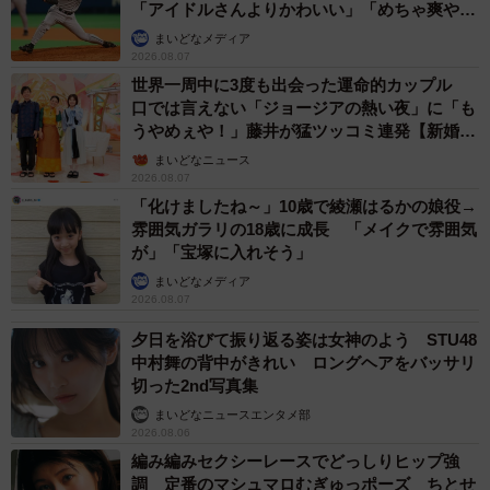
「アイドルさんよりかわいい」「めちゃ爽や
か」
まいどなメディア
2026.08.07
世界一周中に3度も出会った運命的カップル
口では言えない「ジョージアの熱い夜」に「も
うやめぇや！」藤井が猛ツッコミ連発【新婚さ
ん】
まいどなニュース
2026.08.07
「化けましたね～」10歳で綾瀬はるかの娘役→
雰囲気ガラリの18歳に成長 「メイクで雰囲気
が」「宝塚に入れそう」
まいどなメディア
2026.08.07
夕日を浴びて振り返る姿は女神のよう STU48
中村舞の背中がきれい ロングヘアをバッサリ
切った2nd写真集
まいどなニュースエンタメ部
2026.08.06
編み編みセクシーレースでどっしりヒップ強
調 定番のマシュマロむぎゅっポーズ ちとせ