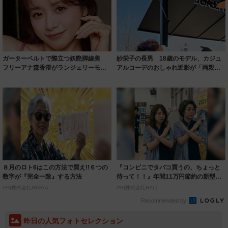
ガーターベルトで際立つ妖艶脚線美
紗栄子の長男 18歳のモデル、カジュ
フリーアナ森香澄がランジェリーモデ
アルコーデのおしゃれ近影が「両親の
ルに ｢PE...
いいとこ取...
８月のロト6はこの方法で買え!!６つの
『コンビニでタバコ買うの、ちょっと
数字が『完全一致』する方法
待って！！』年間11万円節約の新型タ
バコ
PR(株式会社MURA)
PR(株式会社HAL)
Recommended by
昨日の人気フォトセレクション