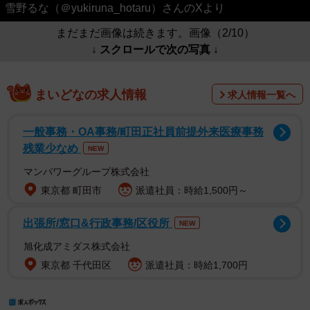
雪野るな（＠yukiruna_hotaru）さんのXより
まだまだ画像は続きます。画像（2/10）
↓ スクロールで次の写真 ↓
まいどなの求人情報
求人情報一覧へ
一般事務・OA事務/町田正社員前提外来医療事務
残業少なめ
NEW
マンパワーグループ株式会社
東京都 町田市
派遣社員：時給1,500円～
出張所/窓口&行政事務/区役所
NEW
旭化成アミダス株式会社
東京都 千代田区
派遣社員：時給1,700円