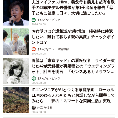
夫はマイファスHiro、義父母も義兄も超有名歌
手の28歳モデル兼俳優が第1子出産を報告「母
子ともに健康…日々、大切に過ごしたい」
まいどなトピック
2026.08.08
お盆明けは介護相談が3割増加 帰省時に確認
したい「離れて暮らす親の異変」チェックポイ
ントは？
まいどなニュース情報部
2026.08.08
両親は「東京キッド」の看板役者 ライダー演
じた42歳元俳優が再婚妻との「ウエディングフ
ォト」計画を明言 「センスあるカメラマン求
む」
まいどなトピック
2026.08.08
ITエンジニアがAIとつくる家庭菜園 ローカル
LLMのゆるふわAIたちとお話しながら開墾して
みたら… 夢の「スマートな菜園生活」実現な
るか
井二 かける
2026.08.08