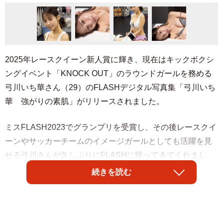
2025年レースクイーン新人賞に輝き、現在はキックボクシ
ングイベント「KNOCK OUT」のラウンドガールを務める
弓川いち華さん（29）のFLASHデジタル写真集「弓川いち
華 強がりの素肌」がリリースされました。
ミスFLASH2023でグランプリを受賞し、その後レースクイ
ーンやサッカーチームのイメージガールとしても活躍を見
せる弓川さんが久しぶりにFLASHに帰ってきてくれまし
た。今作では、キックボクシングのラウンドガールを務め
続きを読む
た経験も活かしてボクシングに挑戦！ スラリと伸びた高
身長と長い手足でトレーニングをする姿から運動を終えて
自宅でリラックスする姿もリアルに再現。私生活をのぞき