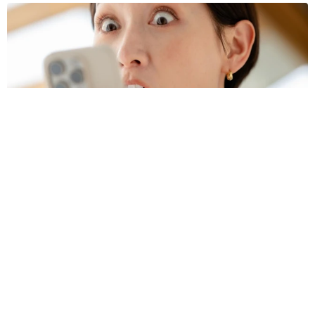
プチバズしたママ友とのLINEスクショ うっかり電話番号を流
出させちゃった！ 激怒する友人 慰謝料の相場はいくらですか
【弁護士が解説】
長澤 芳子
2026.08.08
「テレビより私を見て？」パパの目の前に陣取
る犬に1.4万いいね あまりにも健気な熱烈ア
ピールのちょっと切ない結末
梨木 香奈
2026.08.08