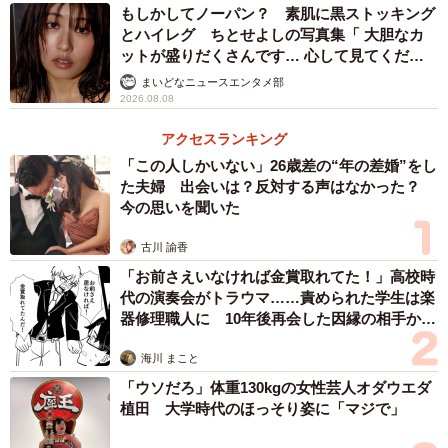
もしかしてノーパン？ 素肌に黒ストッキング
とハイレグ ちとせよしの写真集「 大胆なカ
ットが盛りだくさんです… 心して見てくださ
い」
まいどなニュースエンタメ部
2026.08.08
アクセスランキング
「この人しかいない」26歳差の“年の差婚”をし
た夫婦 出会いは？反対する声はなかった？
今の思いを聞いた
古川 諭香
「お前さえいなければ金賞取れてた！」高校時
代の演奏会がトラウマ……責められた学生は楽
器修理職人に 10年後再会した因縁の相手から
思わぬ申し出【漫画】
海川 まこと
「ウソだろ」体重130kgの女性芸人オダウエダ
植田 大学時代のほっそり姿に「マジで」