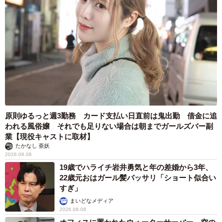
原則ゆるっと週3勤務 カード支払い日直前は鬼出勤 借金に追
われる風俗嬢 それでも足りない場合は朝までガールズバー副
業【現役キャストに取材】
たかなし 亜妖
2026.08.08
19歳でハライチ岩井勇気と年の差婚から3年、
22歳元おはガール髪バッサリ「ショート似合い
すぎ」
まいどなメディア
2026.08.08