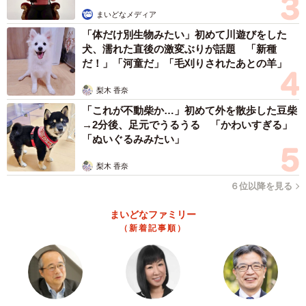
まいどなメディア
「体だけ別生物みたい」初めて川遊びをした
犬、濡れた直後の激変ぶりが話題 「新種
だ！」「河童だ」「毛刈りされたあとの羊」
梨木 香奈
「これが不動柴か…」初めて外を散歩した豆柴
→2分後、足元でうるうる 「かわいすぎる」
「ぬいぐるみみたい」
梨木 香奈
６位以降を見る
まいどなファミリー
（新着記事順）