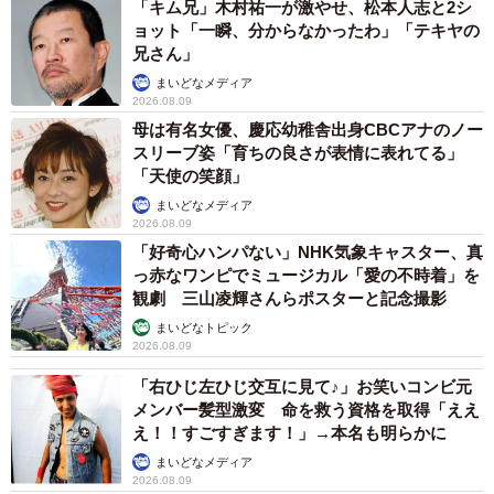
「キム兄」木村祐一が激やせ、松本人志と2シ
ョット「一瞬、分からなかったわ」「テキヤの
兄さん」
まいどなメディア
2026.08.09
母は有名女優、慶応幼稚舎出身CBCアナのノー
スリーブ姿「育ちの良さが表情に表れてる」
「天使の笑顔」
まいどなメディア
2026.08.09
「好奇心ハンパない」NHK気象キャスター、真
っ赤なワンピでミュージカル「愛の不時着」を
観劇 三山凌輝さんらポスターと記念撮影
まいどなトピック
2026.08.09
「右ひじ左ひじ交互に見て♪」お笑いコンビ元
メンバー髪型激変 命を救う資格を取得「ええ
え！！すごすぎます！」→本名も明らかに
まいどなメディア
2026.08.09