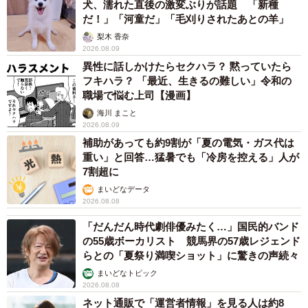
犬、濡れた直後の激変ぶりが話題 「新種
だ！」「河童だ」「毛刈りされたあとの羊」
梨木 香奈
2026.08.09
異性に話しかけたらセクハラ？ 黙っていたら
フキハラ？ 「最近、生きるの難しい」令和の
職場で悩む上司【漫画】
海川 まこと
2026.08.09
補助があっても約9割が「夏の電気・ガス代は
重い」と回答…猛暑でも「冷房を控える」人が
7割超に
まいどなデータ
2026.08.08
「だんだん時代劇俳優みたく…」国民的バンド
の55歳ボーカリスト 競馬界の57歳レジェンド
らとの「夏祭り満喫ショット」に驚きの声続々
まいどなトピック
2026.08.08
ネット通販で「運営者情報」を見る人は約8