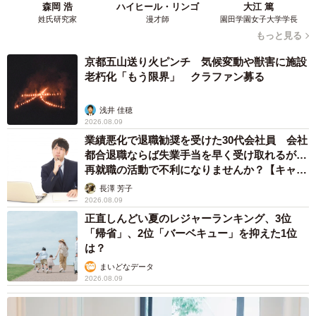
森岡 浩
ハイヒール・リンゴ
大江 篤
姓氏研究家
漫才師
園田学園女子大学学長
もっと見る
京都五山送り火ピンチ 気候変動や獣害に施設
老朽化「もう限界」 クラファン募る
浅井 佳穂
2026.08.09
業績悪化で退職勧奨を受けた30代会社員 会社
都合退職ならば失業手当を早く受け取れるが…
再就職の活動で不利になりませんか？【キャリ
アカウンセラーが解説】
長澤 芳子
2026.08.09
正直しんどい夏のレジャーランキング、3位
「帰省」、2位「バーベキュー」を抑えた1位
は？
まいどなデータ
2026.08.09