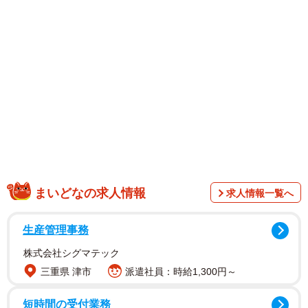
見している気持ちでご覧ください。
FLASHでもキックボクシングジムで撮影されたグラビアを
披露した弓川さん。白の紐付きスポブラにピンクのショー
パンというセクシーかつキュート。グローブをはめて構え
る姿も様になっており、まぶしい笑顔にスレンダーなボデ
ィを存分に見せつけています。
まいどなの求人情報
求人情報一覧へ
生産管理事務
株式会社シグマテック
三重県 津市
派遣社員：時給1,300円～
短時間の受付業務