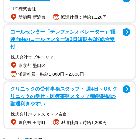
JPC株式会社
【弓川いち華さんプロフィール】
新潟県 新潟市
派遣社員：時給1,120円
ゆみかわいちか 29歳 1995年11月30日生まれ 大阪府出
身 T165・B85(D)W59H88 アイドルグループ「READY
コールセンター「テレフォンオペレーター」/服
装自由のコールセンター週3日短期もOK総合受
TO KISS」の元メンバー。2023年にはミスFLASH2023グラ
付
ンプリ、2代目シントトロイデンガールズに選出。現在は
株式会社ラブキャリア
KNOCK OUTのラウンドガールや、SUPER GTのレースア
東京都 墨田区
ンバサダーとしても活躍中。レースアンバサダーアワード
派遣社員：時給1,800円～2,000円
2025 ルーキーディヴィジョンを受賞した。最新情報は公式
X（@yumikawa_ichika）、公式
クリニックの受付事務スタッフ・ 週4日～OK ク
Instagram（@yumikawa_ichika）
リニックの受付・医療事務スタッフ/勤務時間の
融通利きやすい
株式会社ホットスタッフ奈良
奈良県 王寺町
派遣社員：時給1,200円～