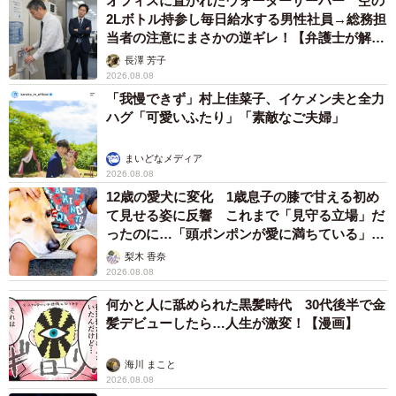
オフィスに置かれたウォーターサーバー 空の
2Lボトル持参し毎日給水する男性社員→総務担
当者の注意にまさかの逆ギレ！【弁護士が解
説】
長澤 芳子
2026.08.08
「我慢できず」村上佳菜子、イケメン夫と全力
ハグ「可愛いふたり」「素敵なご夫婦」
まいどなメディア
2026.08.08
12歳の愛犬に変化 1歳息子の膝で甘える初め
て見せる姿に反響 これまで「見守る立場」だ
ったのに…「頭ポンポンが愛に満ちている」
「尊…」
梨木 香奈
2026.08.08
何かと人に舐められた黒髪時代 30代後半で金
髪デビューしたら…人生が激変！【漫画】
海川 まこと
2026.08.08