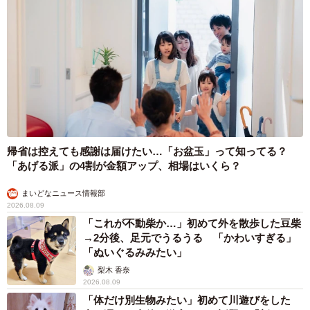
帰省は控えても感謝は届けたい…「お盆玉」って知ってる？
「あげる派」の4割が金額アップ、相場はいくら？
まいどなニュース情報部
2026.08.09
「これが不動柴か…」初めて外を散歩した豆柴
→2分後、足元でうるうる 「かわいすぎる」
「ぬいぐるみみたい」
梨木 香奈
2026.08.09
「体だけ別生物みたい」初めて川遊びをした