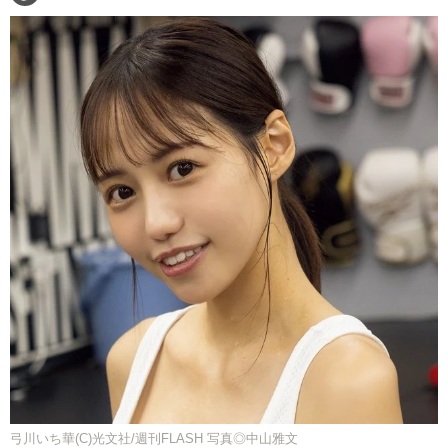
弓川いち華(C)光文社/週刊FLASH 写真◎中山雅文