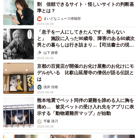
割 信頼できるサイト・怪しいサイトの判断基
準とは？
まいどなニュース情報部
2026.08.08
「息子を一人にしてきたんです、帰らない
と」 施設に入った90歳母、障害のある60歳次
男との暮らしは行き詰まり…【司法書士の現場
から】
山下 静香
2026.08.08
京都の百貨店が開催のお化け屋敷のお化けにモ
デルがいる 比叡山延暦寺の僧侶が語る伝説と
は
浅井 佳穂
2026.08.08
熊本地震でペット同伴の避難を諦める人に胸を
痛め… 被災ペットの受け入れ先をアプリに表
示する「動物避難所マップ」が始動
平藤 清刀
2026.08.08