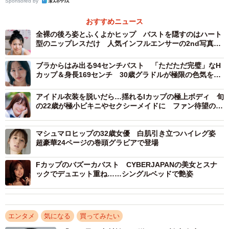
Sponsored by
おすすめニュース
全裸の後ろ姿とふくよかヒップ バストを隠すのはハート
型のニップレスだけ 人気インフルエンサーの2nd写真集
デジタル版が過激すぎる
ブラからはみ出る94センチバスト 「ただただ完璧」なH
カップ＆身長169センチ 30歳グラドルが極限の色気を表
現
アイドル衣装を脱いだら…揺れるIカップの極上ボディ 旬
の22歳が極小ビキニやセクシーメイドに ファン待望の初
DVDは「大切な“ 初めて ”が、いっぱい詰まった作品で
す」
マシュマロヒップの32歳女優 白肌引き立つハイレグ姿
超豪華24ページの巻頭グラビアで登場
Fカップのバズーカバスト CYBERJAPANの美女とスナ
ックでデュエット重ね……シングルベッドで艶姿
エンタメ
気になる
買ってみたい