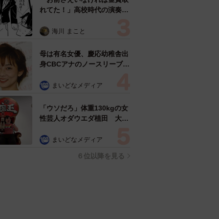
れてた！」高校時代の演奏会
がトラウマ……責められた学
生は楽器修理職人に 10年後
海川 まこと
再会した因縁の相手から思わ
ぬ申し出【漫画】
母は有名女優、慶応幼稚舎出
身CBCアナのノースリーブ姿
「育ちの良さが表情に表れて
る」「天使の笑顔」
まいどなメディア
「ウソだろ」体重130kgの女
性芸人オダウエダ植田 大学
時代のほっそり姿に「マジ
で」
まいどなメディア
６位以降を見る