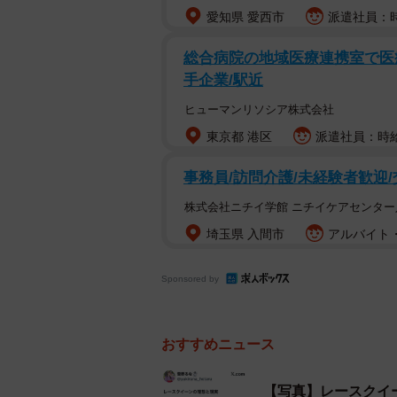
愛知県 愛西市
派遣社員：時給
総合病院の地域医療連携室で医療
手企業/駅近
ヒューマンリソシア株式会社
東京都 港区
派遣社員：時給1
事務員/訪問介護/未経験者歓迎
株式会社ニチイ学館 ニチイケアセンター
埼玉県 入間市
アルバイト・
Sponsored by
おすすめニュース
【写真】レースクイ