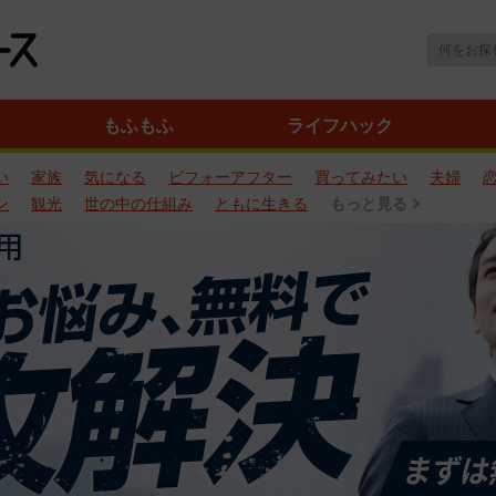
もふもふ
ライフハック
い
家族
気になる
ビフォーアフター
買ってみたい
夫婦
ン
観光
世の中の仕組み
ともに生きる
もっと見る