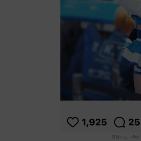
雪野るな（@yu