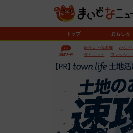
ニ
トップ
おもしろ
ュ
ー
保護犬・保護猫
かんさ
ス
一
ダイエット
ファッショ
覧