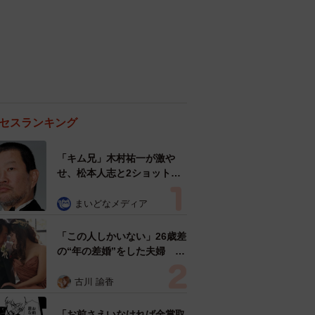
セスランキング
「キム兄」木村祐一が激や
せ、松本人志と2ショット
「一瞬、分からなかったわ」
「テキヤの兄さん」
まいどなメディア
「この人しかいない」26歳差
の“年の差婚”をした夫婦 出
会いは？反対する声はなかっ
た？ 今の思いを聞いた
古川 諭香
「お前さえいなければ金賞取