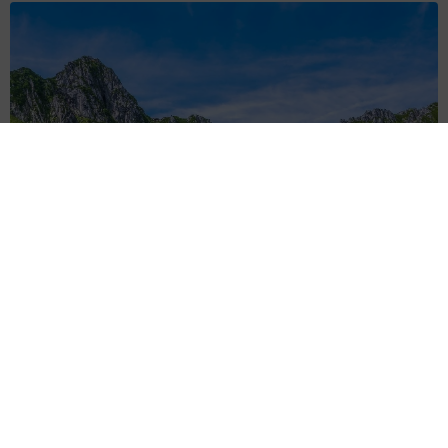
「これ全部長野県」海外のような絶景ショットに感動と反響
「離れてからいいところだったんだって気づいた」
行橋 友
2026.08.06
「ミステリーの女王」と呼ばれた作家の娘は
「2時間サスペンスの女王」 聞いていたのと
違う血液型に「私は誰の子なの？」【徹子の部
屋】
まいどなニュース
2026.08.06