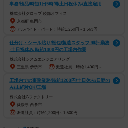
事務/検品/時短1日5時間/土日祝休み/直接雇用
大西さんは「5月11日発売 #PARADE2026春号 さんで グラ
株式会社グロップ 綾部オフィス
ビア撮影させて頂きました！ そして 5月18日は デジタル写
京都府 亀岡市
真集 も発売することに…！嬉しい！ 是非楽しみにしてて
アルバイト・パート：時給1,250円～1,563円
くださいっ！ 」とX投稿。純白ランジェリー姿でテーブル
仕分け・シール貼り/梱包/製造スタッフ 9時~勤務
上で仰向けになるオフショットも公開しています。
·土日祝休み 時給1400円の工場内作業
デジタル写真集「PARADE Digital Photobook」シリーズの
株式会社シスムエンジニアリング
一環として、『大西桃香 120％MOMOKA！』が5月18日
三重県 伊勢市
派遣社員：時給1,400円～
に発売予定です。
工場内での事務業務/時給1200円/土日休み/日勤の
み/未経験OK/工場
【大西桃香さんプロフィル】
株式会社Gファクトリー
おおにし・ももか 1997年9月20日生まれ 奈良県出身
愛媛県 西条市
身長156cm 2014年にオーディションを経て「AKB48
派遣社員：時給1,200円～1,500円
Team8」に加入。ストリーミングサービスSHOWROOMで
の毎朝の配信で「朝5時半の女」と呼ばれる。2024年2月に