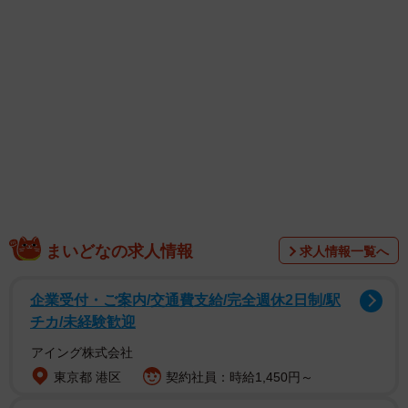
気品をカラダから発する元SKE48の古畑奈和さん、ソロで
の活動を本格化させた奥ゆいさん、独特の佇まいから目が
離せない20歳の女子大生ちーまきさん、圧倒的プロポーシ
ョンを「これでもか！」と披露した山田あいさん、そして
いつものキレイ系グラビアのイメージを覆した元乃木坂46
の相楽伊織さんが裏表紙を飾りました。
まいどなの求人情報
求人情報一覧へ
企業受付・ご案内/交通費支給/完全週休2日制/駅
チカ/未経験歓迎
アイング株式会社
東京都 港区
契約社員：時給1,450円～