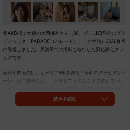
元AKB48で女優の大西桃香さん（28）が、11日発売のグラ
ビアムック「PARADE（パレード）」（小学館）2026春号
に登場しました。居酒屋での撮影も敢行した異色設定グラ
ビアです。
表紙を飾るのは、キャリア8年を誇る「令和のグラビアクイ
ーン」沢口愛華さん。「グラビアってここまで遊んでいい
んだ！」と本人も目からウロコが落ちたほどの衣装と小道
具の演出によって、巻頭20ページ超にわたって彼女の美し
続きを読む
さを引き出しました。
中面で盛り上げるのは、居酒屋での撮影も敢行した元
AKB48の大西桃香さん、まもなくデビュー15周年の自信と