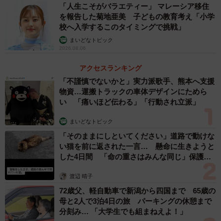
「人生こそがバラエティー」 マレーシア移住
を報告した菊地亜美 子どもの教育考え「小学
校へ入学するこのタイミングで挑戦」
まいどなトピック
2026.08.06
アクセスランキング
「不謹慎でないかと」実力派歌手、熊本へ支援
物資…運搬トラックの車体デザインにためら
い 「痛いほど伝わる」「行動され立派」
まいどなトピック
「そのままにしといてください」道路で動けな
い猫を前に返された一言… 懸命に生きようと
した4日間 「命の重さはみんな同じ」保護団
体代表の訴え
渡辺 晴子
72歳父、軽自動車で新潟から四国まで 65歳の
母と2人で3泊4日の旅 パーキングの休憩まで
分刻み… 「大学生でも組まねえよ！」