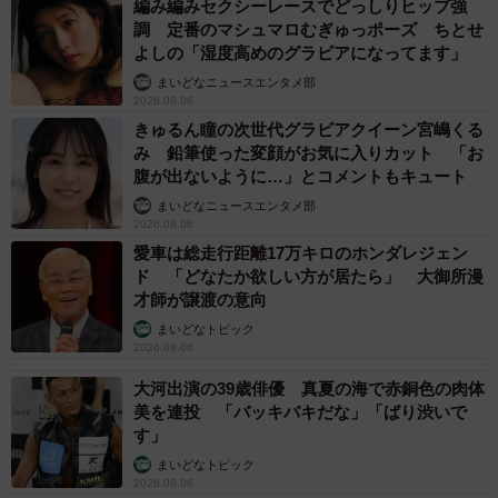
編み編みセクシーレースでどっしりヒップ強
調 定番のマシュマロむぎゅっポーズ ちとせ
よしの「湿度高めのグラビアになってます」
まいどなニュースエンタメ部
2026.08.06
きゅるん瞳の次世代グラビアクイーン宮嶋くる
み 鉛筆使った変顔がお気に入りカット 「お
腹が出ないように…」とコメントもキュート
まいどなニュースエンタメ部
2026.08.06
愛車は総走行距離17万キロのホンダレジェン
ド 「どなたか欲しい方が居たら」 大御所漫
才師が譲渡の意向
まいどなトピック
2026.08.06
大河出演の39歳俳優 真夏の海で赤銅色の肉体
美を連投 「バッキバキだな」「ばり渋いで
す」
まいどなトピック
2026.08.06