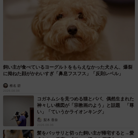
飼い主が食べているヨーグルトをもらえなかった犬さん、爆裂
に拗ねた顔がかわいすぎ「鼻息フスフス」「反則レベル」
椎名 碧
2026.08.06
コガネムシを見つめる猫とパパ、偶然生まれた
神々しい構図が「宗教画のよう」と話題 「尊
い」「ていうかライオンキング」
梨木 香奈
2026.08.06
髪をバッサリと切った飼い主が帰宅すると→愛