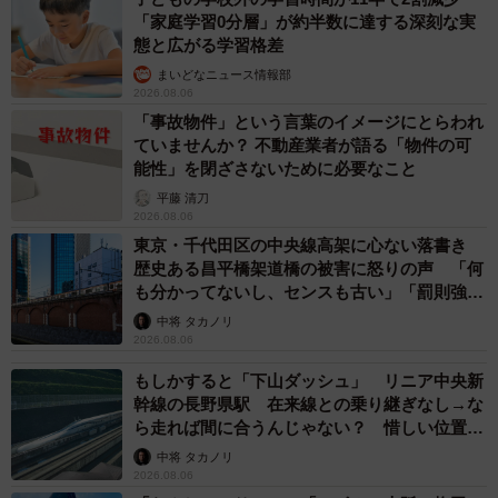
「家庭学習0分層」が約半数に達する深刻な実
態と広がる学習格差
まいどなニュース情報部
2026.08.06
「事故物件」という言葉のイメージにとらわれ
ていませんか？ 不動産業者が語る「物件の可
能性」を閉ざさないために必要なこと
平藤 清刀
2026.08.06
東京・千代田区の中央線高架に心ない落書き
歴史ある昌平橋架道橋の被害に怒りの声 「何
も分かってないし、センスも古い」「罰則強化
して」
中将 タカノリ
2026.08.06
もしかすると「下山ダッシュ」 リニア中央新
幹線の長野県駅 在来線との乗り継ぎなし→な
ら走れば間に合うんじゃない？ 惜しい位置関
係が反響
中将 タカノリ
2026.08.06