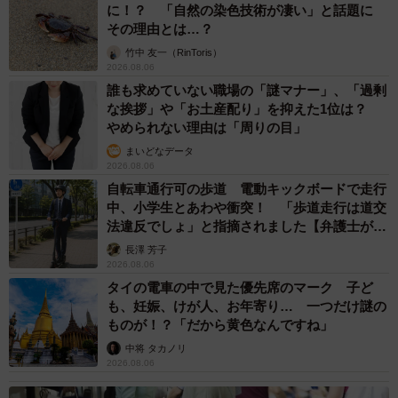
に！？ 「自然の染色技術が凄い」と話題に
その理由とは…？
竹中 友一（RinToris）
2026.08.06
誰も求めていない職場の「謎マナー」、「過剰
な挨拶」や「お土産配り」を抑えた1位は？
やめられない理由は「周りの目」
まいどなデータ
2026.08.06
自転車通行可の歩道 電動キックボードで走行
中、小学生とあわや衝突！ 「歩道走行は道交
法違反でしょ」と指摘されました【弁護士が解
説】
長澤 芳子
2026.08.06
タイの電車の中で見た優先席のマーク 子ど
も、妊娠、けが人、お年寄り… 一つだけ謎の
ものが！？「だから黄色なんですね」
中将 タカノリ
2026.08.06