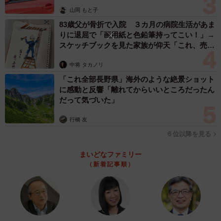
山岡 もと子
83歳父が骨折で入院 ３カ月の病院生活があま
りに退屈で「画用紙と色鉛筆持ってこい！」→
スケッチブックを見た家族が仰天「これ、売れ
ますよ…」
中将 タカノリ
「これ全部長野県」海外のような絶景ショット
に感動と反響「離れてからいいところだったん
だって気づいた」
行橋 友
６位以降を見る
まいどなファミリー
（新着記事順）