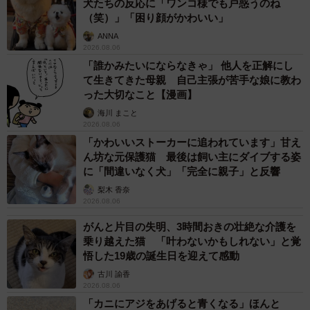
犬たちの反応に「ワンコ様でも戸惑うのね
（笑）」「困り顔がかわいい」
ANNA
2026.08.06
「誰かみたいにならなきゃ」 他人を正解にし
て生きてきた母親 自己主張が苦手な娘に教わ
った大切なこと【漫画】
海川 まこと
2026.08.06
「かわいいストーカーに追われています」甘え
ん坊な元保護猫 最後は飼い主にダイブする姿
に「間違いなく犬」「完全に親子」と反響
梨木 香奈
2026.08.06
がんと片目の失明、3時間おきの壮絶な介護を
乗り越えた猫 「叶わないかもしれない」と覚
悟した19歳の誕生日を迎えて感動
古川 諭香
2026.08.06
「カニにアジをあげると青くなる」ほんと