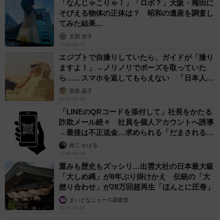
「なんじゃこりゃ！」「ロボ？」大阪・梅田に
そびえる物体の正体は？ 昭和の遺産を調査し
てみた結果…
太田 浩子
2026.08.06
エジプトで自撮りしていたら、ガイドが「撮り
ますよ！」→ノリノリでポーズを取っていた
ら……スマホを返してもらえない 「日本人は
カモ代表かも」「私は6時間で3万円払った」
宮前 晶子
2026.08.06
「LINEのQRコードを添付して」社長をかたる
詐欺メール続々 社員を個人アカウントへ誘導
→最後は不正送金…求められる「だまされる前
提」の対策
井二 かける
2026.08.06
重みも歴史もズッシリ…出雲大社の日本最大級
「大しめ縄」が8年ぶり掛けかえ 伝統の「大
撚り合わせ」が28万回超再生「ほんとに圧巻」
まいどなニュース調査部
2026.08.06