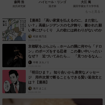
森岡 浩
ハイヒール・リンゴ
大江 篤
姓氏研究家
漫才師
園田学園女子大学学長
もっと見る
【漫画】「高い家賃を払えるのに、まだ欲し
い？」高級レジデンスの七夕飾り、書かれた願
い事にびっくり 人の欲には終わりがないのか
松波 穂乃圭
2026.08.06
京都駅をぶらぶら→ホームの隅に何やら「ドロ
ン」のポーズをする忍者 この暑い中いったい
なぜ？ 近づいてみたら… 「見つかるなんて
未熟」
中将 タカノリ
2026.08.06
「明日ひま？」 知り合いから唐突なメッセー
ジ 用件次第で断ることもできる賢い返信文と
は？【漫画】
海川 まこと
2026.08.06