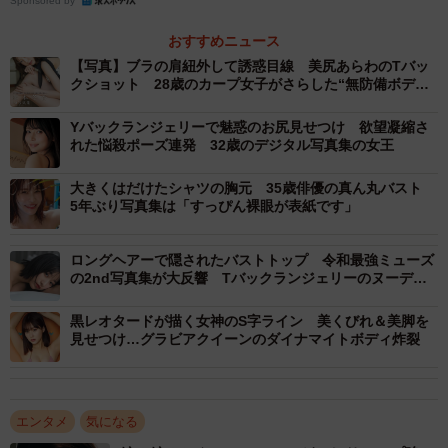
Sponsored by
AKB48を卒業。舞台『あの日はライオンが咲いていた』
（2026年６月3～7日、さいたま芸術劇場）に主演。公式
おすすめニュース
Ｘ：＠momo_0x0_920 公式Instagram：
【写真】ブラの肩紐外して誘惑目線 美尻あらわのTバッ
クショット 28歳のカープ女子がさらした“無防備ボデ
@momo0920_official
ィ”
Yバックランジェリーで魅惑のお尻見せつけ 欲望凝縮さ
れた悩殺ポーズ連発 32歳のデジタル写真集の女王
大きくはだけたシャツの胸元 35歳俳優の真ん丸バスト
5年ぶり写真集は「すっぴん裸眼が表紙です」
ロングヘアーで隠されたバストトップ 令和最強ミューズ
の2nd写真集が大反響 Tバックランジェリーのヌーディ
ーショットで悩殺
黒レオタードが描く女神のS字ライン 美くびれ＆美脚を
見せつけ…グラビアクイーンのダイナマイトボディ炸裂
エンタメ
気になる