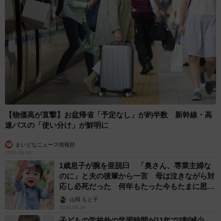
【物価高が直撃】お盆帰省「予定なし」が約半数 新幹線・高
速バスの「使い分け」が鮮明に
まいどなニュース情報部
2026.08.06
1歳息子が腕を亜脱臼 「奥さん、専業主婦な
のに」と夫の後輩から一言 母は泣きながら対
応し必死だった 何年もたった今もたまに思い
出し…
山岡 もと子
2026.08.06
子どもの学校外の学習時間が11年で2割減少