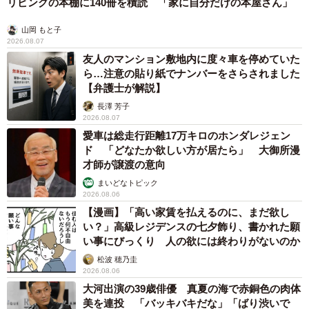
リビングの本棚に140冊を積読 「家に自分だけの本屋さん」
山岡 もと子
2026.08.07
友人のマンション敷地内に度々車を停めていた
ら…注意の貼り紙でナンバーをさらされました
【弁護士が解説】
長澤 芳子
2026.08.07
愛車は総走行距離17万キロのホンダレジェン
ド 「どなたか欲しい方が居たら」 大御所漫
才師が譲渡の意向
まいどなトピック
2026.08.06
【漫画】「高い家賃を払えるのに、まだ欲し
い？」高級レジデンスの七夕飾り、書かれた願
い事にびっくり 人の欲には終わりがないのか
松波 穂乃圭
2026.08.06
大河出演の39歳俳優 真夏の海で赤銅色の肉体
美を連投 「バッキバキだな」「ばり渋いで