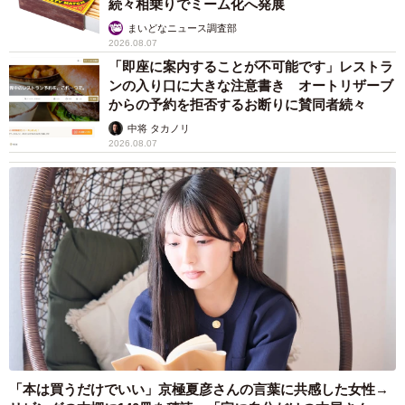
続々相乗りでミーム化へ発展
まいどなニュース調査部
2026.08.07
「即座に案内することが不可能です」レストラ
ンの入り口に大きな注意書き オートリザーブ
からの予約を拒否するお断りに賛同者続々
中将 タカノリ
2026.08.07
「本は買うだけでいい」京極夏彦さんの言葉に共感した女性→