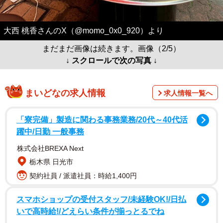
大西 桃香さんのX（@momo_0x0_920）より
まだまだ画像は続きます。画像（2/5）
↓ スクロールで次の写真 ↓
まいどなの求人情報
求人情報一覧へ
「寮完備」製造に関わる事務業務/20代～40代活
躍中/日勤 一般事務
株式会社BREXA Next
栃木県 日光市
契約社員 / 派遣社員：時給1,400円
スマホショップの受付スタッフ/未経験OK!/日払
いで高時給!/どえらい条件が揃っとるでね