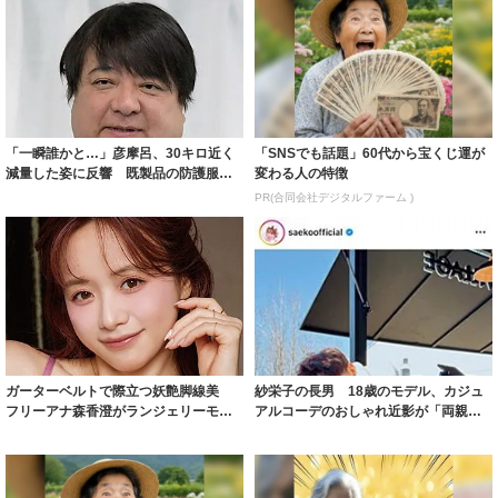
「一瞬誰かと…」彦摩呂、30キロ近く
「SNSでも話題」60代から宝くじ運が
減量した姿に反響 既製品の防護服が
変わる人の特徴
着られると...
PR(合同会社デジタルファーム )
ガーターベルトで際立つ妖艶脚線美
紗栄子の長男 18歳のモデル、カジュ
フリーアナ森香澄がランジェリーモデ
アルコーデのおしゃれ近影が「両親の
ルに ｢PE...
いいとこ取...