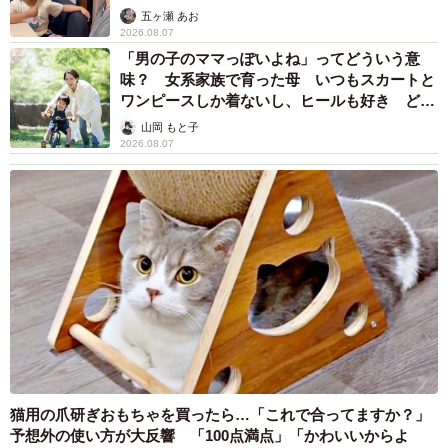
五ヶ瀬 あお
2026.08.07
「男の子のママっぽいよね」ってどういう意
味？ 女系家族で育った母 いつもスカートと
ワンピースしか着ないし、ヒールも好き どの
へんが…
山岡 もと子
2026.08.07
猫用の爪研ぎおもちゃを買ったら…「これで合ってますか？」
予想外の使い方が大反響 「100点満点」「かわいいからよ