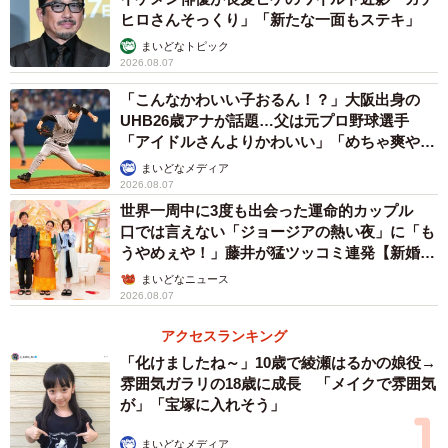
ヒロさんそっくり」「新たな一面もステキ」
まいどなトピック
2026.08.07
「こんなかわいい子おるん！？」大阪出身の
UHB26歳アナが話題…父は元プロ野球選手
「アイドルさんよりかわいい」「めちゃ爽や
か」
まいどなメディア
2026.08.07
世界一周中に3度も出会った運命的カップル
口では言えない「ジョージアの熱い夜」に「も
うやめぇや！」藤井が猛ツッコミ連発【新婚さ
ん】
まいどなニュース
2026.08.07
アクセスランキング
「化けましたね～」10歳で綾瀬はるかの娘役→
雰囲気ガラリの18歳に成長 「メイクで雰囲気
が」「宝塚に入れそう」
まいどなメディア