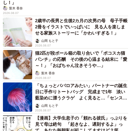
し！」
梨木 香奈
2026.08.07
2歳半の長男と生後2カ月の次男の母 母子手帳
2冊をイラストでいっぱいに 見る人を楽しま
せる家族ストーリーに「かわいすぎる！」
山岡 もと子
2026.08.07
猫2匹が段ボール箱の取り合いで「ポコスカ猫
パンチ」の応酬 その後の心温まる結末に「愛
～！」「おばちゃん泣きそうや…」
梨木 香奈
2026.08.07
「ちょっとババロアみたい」パートナーの誕生
日に手作りトートバッグ 完成まで1年 淡い
藍染めに漂うクラゲ よく見ると…「センスす
ごい」
山岡 もと子
2026.08.07
【漫画】大学生息子の「頼れる彼氏」っぷりを
見て母は絶句 「起きなよ、遅刻するよ」っ
て…あなた毎朝私が起こしてますけど？笑