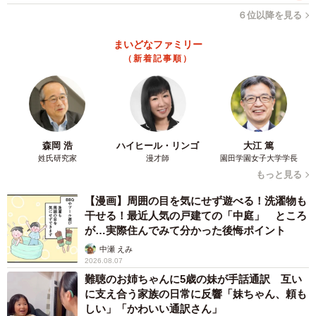
６位以降を見る
まいどなファミリー
（新着記事順）
森岡 浩
ハイヒール・リンゴ
大江 篤
姓氏研究家
漫才師
園田学園女子大学学長
もっと見る
【漫画】周囲の目を気にせず遊べる！洗濯物も
干せる！最近人気の戸建ての「中庭」 ところ
が…実際住んでみて分かった後悔ポイント
中瀬 えみ
2026.08.07
難聴のお姉ちゃんに5歳の妹が手話通訳 互い
に支え合う家族の日常に反響「妹ちゃん、頼も
しい」「かわいい通訳さん」