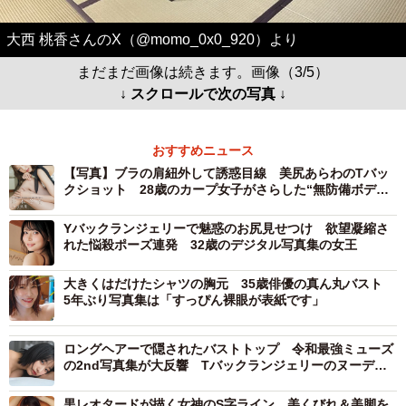
大西 桃香さんのX（@momo_0x0_920）より
まだまだ画像は続きます。画像（3/5）
↓ スクロールで次の写真 ↓
おすすめニュース
【写真】ブラの肩紐外して誘惑目線 美尻あらわのTバッ
クショット 28歳のカープ女子がさらした“無防備ボデ
ィ”
Yバックランジェリーで魅惑のお尻見せつけ 欲望凝縮さ
れた悩殺ポーズ連発 32歳のデジタル写真集の女王
大きくはだけたシャツの胸元 35歳俳優の真ん丸バスト
5年ぶり写真集は「すっぴん裸眼が表紙です」
ロングヘアーで隠されたバストトップ 令和最強ミューズ
の2nd写真集が大反響 Tバックランジェリーのヌーディ
ーショットで悩殺
黒レオタードが描く女神のS字ライン 美くびれ＆美脚を