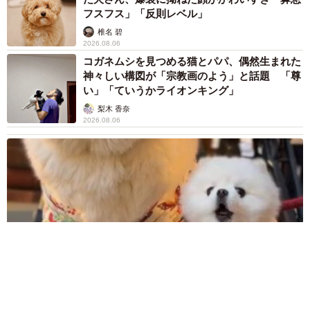
フスフス」「反則レベル」
椎名 碧
2026.08.06
コガネムシを見つめる猫とパパ、偶然生まれた
神々しい構図が「宗教画のよう」と話題 「尊
い」「ていうかライオンキング」
梨木 香奈
2026.08.06
髪をバッサリと切った飼い主が帰宅すると→愛犬たちの反応に