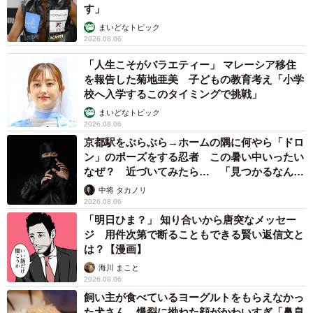
す」
まいどなトピック
2026.08.06
「人生こそがバラエティー」 マレーシア移住
を報告した菊地亜美 子どもの教育考え「小学
校へ入学するこのタイミングで挑戦」
まいどなトピック
2026.08.06
京都駅をぶらぶら→ホームの隅に何やら「ドロ
ン」のポーズをする忍者 この暑い中いったい
なぜ？ 近づいてみたら… 「見つかるなんて
未熟」
中将 タカノリ
2026.08.06
「明日ひま？」 知り合いから唐突なメッセー
ジ 用件次第で断ることもできる賢い返信文と
は？【漫画】
海川 まこと
2026.08.06
飼い主が食べているヨーグルトをもらえなかっ
た犬さん、爆裂に拗ねた顔がかわいすぎ「鼻息