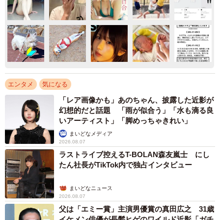
エンタメ
気になる
「レア画像かも」あのちゃん、披露した近影が
幻想的だと話題 「雨が似合う」「水も滴る良
いアーティスト」「脚めっちゃきれい」
まいどなメディア
2026.08.07
ラストライブ控えるT-BOLAN森友嵐士 にし
たん社長がTikTok内で独占インタビュー
まいどなニュース
2026.08.07
父は「エミー賞」主演男優賞の真田広之 31歳
イケメン俳優が長髪ヒゲのワイルド近影「ガチ