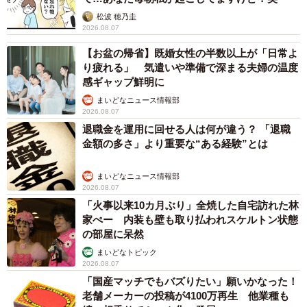
松波 穂乃圭
2026.08.07
【お盆の帰省】既婚女性の半数以上が「日常よ
り疲れる」 気遣いや準備で深まる夫婦の温度
感ギャップ鮮明に
まいどなニュース情報部
2026.08.07
退職金を運用に回せる人は何が違う？ 「退職
金額の多さ」より重要な“ある経験”とは
まいどなニュース情報部
2026.08.07
「火事以来10カ月ぶり」全焼した自宅訪れた林
家ぺー 内装も壁も取り払われスケルトン状態
の部屋に呆然
まいどなトピック
2026.08.07
「国産マッチでもバズりたい」願いかなった！
老舗メーカーの投稿が4100万再生 他業種も