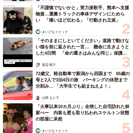
「不謹慎でないかと」実力派歌手、熊本へ支援
物資…運搬トラックの車体デザインにためら
い 「痛いほど伝わる」「行動され立派」
まいどなトピック
「そのままにしといてください」道路で動けな
い猫を前に返された一言… 懸命に生きようと
した4日間 「命の重さはみんな同じ」保護団
体代表の訴え
渡辺 晴子
72歳父、軽自動車で新潟から四国まで 65歳の
母と2人で3泊4日の旅 パーキングの休憩まで
分刻み… 「大学生でも組まねえよ！」
山岡 もと子
「火事以来10カ月ぶり」全焼した自宅訪れた林
家ぺー 内装も壁も取り払われスケルトン状態
の部屋に呆然
まいどなトピック