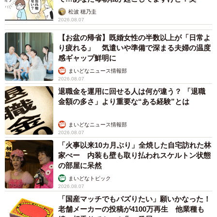
松波 穂乃圭
2026.08.07
【お盆の帰省】既婚女性の半数以上が「日常よ
り疲れる」 気遣いや準備で深まる夫婦の温度
感ギャップ鮮明に
まいどなニュース情報部
2026.08.07
退職金を運用に回せる人は何が違う？ 「退職
金額の多さ」より重要な“ある経験”とは
まいどなニュース情報部
2026.08.07
「火事以来10カ月ぶり」全焼した自宅訪れた林
家ぺー 内装も壁も取り払われスケルトン状態
の部屋に呆然
まいどなトピック
2026.08.07
「国産マッチでもバズりたい」願いかなった！
老舗メーカーの投稿が4100万再生 他業種も