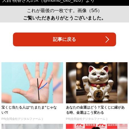
大西 桃香さんのX（@momo_0x0_920）より
これが最後の一枚です。画像（5/5）
ご覧いただきありがとうございました。
記事に戻る
宝くじ当たる人は“たまたま”じゃな
あなたの金運はどう？宝くじに縁があ
い?!
る時、金運はこう変わる
PR(合同会社デジタルファーム )
PR(合同会社デジタルファーム )