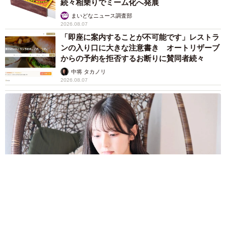
続々相乗りでミーム化へ発展
まいどなニュース調査部
2026.08.07
「即座に案内することが不可能です」レストラ
ンの入り口に大きな注意書き オートリザーブ
からの予約を拒否するお断りに賛同者続々
中将 タカノリ
2026.08.07
「本は買うだけでいい」京極夏彦さんの言葉に共感した女性→