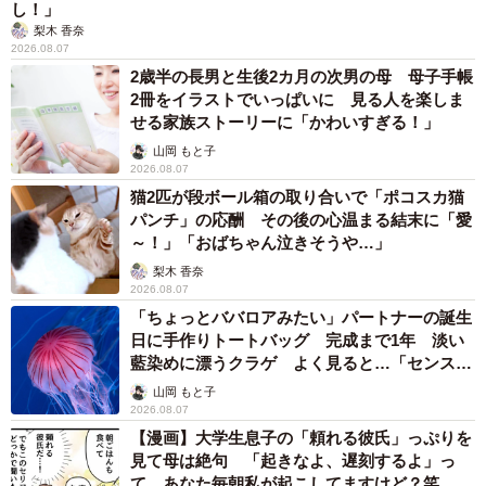
し！」
梨木 香奈
2026.08.07
2歳半の長男と生後2カ月の次男の母 母子手帳
2冊をイラストでいっぱいに 見る人を楽しま
せる家族ストーリーに「かわいすぎる！」
山岡 もと子
2026.08.07
猫2匹が段ボール箱の取り合いで「ポコスカ猫
パンチ」の応酬 その後の心温まる結末に「愛
～！」「おばちゃん泣きそうや…」
梨木 香奈
2026.08.07
「ちょっとババロアみたい」パートナーの誕生
日に手作りトートバッグ 完成まで1年 淡い
藍染めに漂うクラゲ よく見ると…「センスす
ごい」
山岡 もと子
2026.08.07
【漫画】大学生息子の「頼れる彼氏」っぷりを
見て母は絶句 「起きなよ、遅刻するよ」っ
て…あなた毎朝私が起こしてますけど？笑