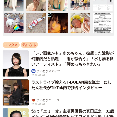
エンタメ
気になる
「レア画像かも」あのちゃん、披露した近影が
幻想的だと話題 「雨が似合う」「水も滴る良
いアーティスト」「脚めっちゃきれい」
まいどなメディア
2026.08.07
ラストライブ控えるT-BOLAN森友嵐士 にし
たん社長がTikTok内で独占インタビュー
まいどなニュース
2026.08.07
父は「エミー賞」主演男優賞の真田広之 31歳
イケメン俳優が長髪ヒゲのワイルド近影「ガチ