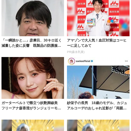
「一瞬誰かと…」彦摩呂、30キロ近く
アマゾンで大人気！血圧対策はコーヒ
減量した姿に反響 既製品の防護服が
ーに足してみて
着られると...
PR(森永乳業)
ガーターベルトで際立つ妖艶脚線美
紗栄子の長男 18歳のモデル、カジュ
フリーアナ森香澄がランジェリーモデ
アルコーデのおしゃれ近影が「両親の
ルに ｢PE...
いいとこ取...