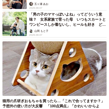
五ヶ瀬 あお
2026.08.07
「男の子のママっぽいよね」ってどういう意
味？ 女系家族で育った母 いつもスカートと
ワンピースしか着ないし、ヒールも好き どの
へんが…
山岡 もと子
2026.08.07
猫用の爪研ぎおもちゃを買ったら…「これで合ってますか？」
予想外の使い方が大反響 「100点満点」「かわいいからよ