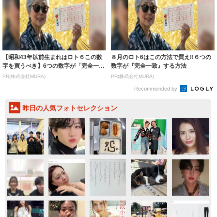
【昭和43年以前生まれはロト６この数
８月のロト6はこの方法で買え!!６つの
字を買うべき】6つの数字が「完全一
数字が『完全一致』する方法
致」する方...
PR(株式会社MURA)
PR(株式会社MURA)
Recommended by
昨日の人気フォトセレクション