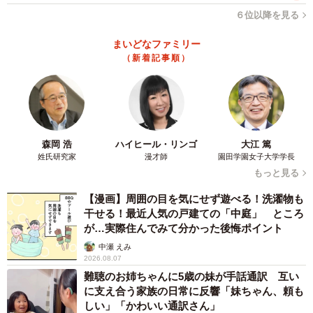
６位以降を見る
まいどなファミリー
（新着記事順）
森岡 浩
ハイヒール・リンゴ
大江 篤
姓氏研究家
漫才師
園田学園女子大学学長
もっと見る
【漫画】周囲の目を気にせず遊べる！洗濯物も
干せる！最近人気の戸建ての「中庭」 ところ
が…実際住んでみて分かった後悔ポイント
中瀬 えみ
2026.08.07
難聴のお姉ちゃんに5歳の妹が手話通訳 互い
に支え合う家族の日常に反響「妹ちゃん、頼も
しい」「かわいい通訳さん」