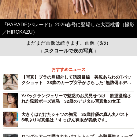
『PARADE(パレード)』2026春号に登場した大西桃香（撮影
／HIROKAZU）
まだまだ画像は続きます。画像（3/5）
↓ スクロールで次の写真 ↓
おすすめニュース
【写真】ブラの肩紐外して誘惑目線 美尻あらわのTバッ
クショット 28歳のカープ女子がさらした“無防備ボデ
ィ”
Yバックランジェリーで魅惑のお尻見せつけ 欲望凝縮さ
れた悩殺ポーズ連発 32歳のデジタル写真集の女王
大きくはだけたシャツの胸元 35歳俳優の真ん丸バスト
5年ぶり写真集は「すっぴん裸眼が表紙です」
ロングヘアーで隠されたバストトップ 令和最強ミューズ