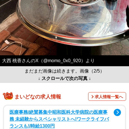
大西 桃香さんのX（@momo_0x0_920）より
まだまだ画像は続きます。画像（2/5）
↓ スクロールで次の写真 ↓
まいどなの求人情報
求人情報一覧へ
医療事務/絶賛募集中昭和医科大学病院の医療事
務 未経験からスペシャリストへ!ワークライフバ
ランスも!/時給1300円