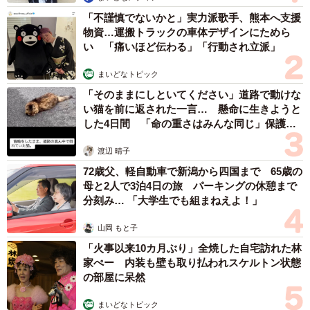
「不謹慎でないかと」実力派歌手、熊本へ支援
物資…運搬トラックの車体デザインにためら
い 「痛いほど伝わる」「行動され立派」
まいどなトピック
「そのままにしといてください」道路で動けな
い猫を前に返された一言… 懸命に生きようと
した4日間 「命の重さはみんな同じ」保護団
体代表の訴え
渡辺 晴子
72歳父、軽自動車で新潟から四国まで 65歳の
母と2人で3泊4日の旅 パーキングの休憩まで
分刻み… 「大学生でも組まねえよ！」
山岡 もと子
「火事以来10カ月ぶり」全焼した自宅訪れた林
家ぺー 内装も壁も取り払われスケルトン状態
の部屋に呆然
まいどなトピック