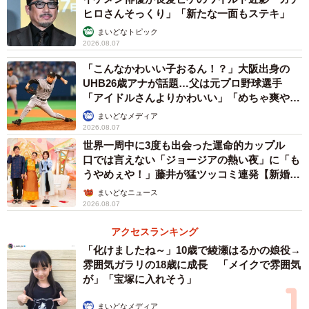
ヒロさんそっくり」「新たな一面もステキ」
まいどなトピック
2026.08.07
「こんなかわいい子おるん！？」大阪出身の
UHB26歳アナが話題…父は元プロ野球選手
「アイドルさんよりかわいい」「めちゃ爽や
か」
まいどなメディア
2026.08.07
世界一周中に3度も出会った運命的カップル
口では言えない「ジョージアの熱い夜」に「も
うやめぇや！」藤井が猛ツッコミ連発【新婚さ
ん】
まいどなニュース
2026.08.07
アクセスランキング
「化けましたね～」10歳で綾瀬はるかの娘役→
雰囲気ガラリの18歳に成長 「メイクで雰囲気
が」「宝塚に入れそう」
まいどなメディア