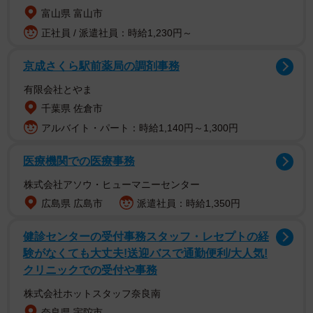
富山県 富山市
正社員 / 派遣社員：時給1,230円～
京成さくら駅前薬局の調剤事務
「職員も誠心誠意取り組んでおりますので、何卒温かく
有限会社とやま
見守っていただきますようお願い申し上げます」（同館）
千葉県 佐倉市
アルバイト・パート：時給1,140円～1,300円
最新情報などは公式ホームページで発信するとしていま
す。
医療機関での医療事務
株式会社アソウ・ヒューマニーセンター
メイは2004年5月9日、鳥羽水族館で誕生。今年で22歳。
広島県 広島市
派遣社員：時給1,350円
2025年11月には天皇皇后両陛下がご覧になりました。
健診センターの受付事務スタッフ・レセプトの経
験がなくても大丈夫!送迎バスで通勤便利/大人気!
クリニックでの受付や事務
株式会社ホットスタッフ奈良南
奈良県 宇陀市