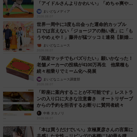
「アイドルさんよりかわいい」「めちゃ爽や
か」
まいどなメディア
2026.08.07
世界一周中に3度も出会った運命的カップル
口では言えない「ジョージアの熱い夜」に「も
うやめぇや！」藤井が猛ツッコミ連発【新婚さ
ん】
まいどなニュース
2026.08.07
「国産マッチでもバズりたい」願いかなった！
老舗メーカーの投稿が4100万再生 他業種も
続々相乗りでミーム化へ発展
まいどなニュース調査部
2026.08.07
「即座に案内することが不可能です」レストラ
ンの入り口に大きな注意書き オートリザーブ
からの予約を拒否するお断りに賛同者続々
中将 タカノリ
2026.08.07
「本は買うだけでいい」京極夏彦さんの言葉に
共感した女性→リビングの本棚に140冊を積