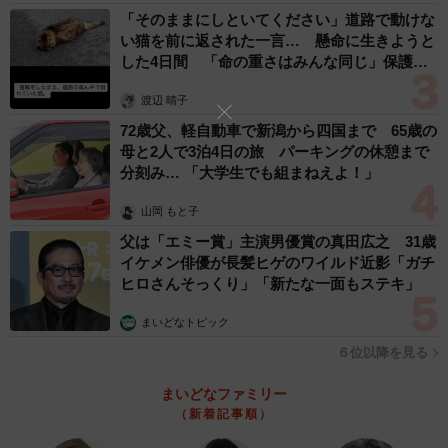
「そのままにしといてください」道路で動けな
い猫を前に返された一言… 懸命に生きようと
した4日間 「命の重さはみんな同じ」保護団
体代表の訴え
渡辺 晴子
72歳父、軽自動車で新潟から四国まで 65歳の
母と2人で3泊4日の旅 パーキングの休憩まで
分刻み… 「大学生でも組まねえよ！」
山岡 もと子
父は「エミー賞」主演男優賞の真田広之 31歳
イケメン俳優が長髪ヒゲのワイルド近影「ガチ
ヒロさんそっくり」「新たな一面もステキ」
まいどなトピック
６位以降を見る
まいどなファミリー
（新着記事順）