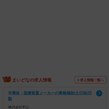
の対応をとらせていただく場合がございます」とし、「お
食事タイム」の時間変更または中止、ライブカメラ配信の
一時停止、飼育場所の変更、ラッコイベントの中止の可能
性があることも伝えました。
また、「皆様へのお願い」として「職員は現在、全力で
メイのケアに当たっております。そのため、お電話やメー
ル、また現場での直接の質問はお控えいただけますと幸い
です」と理解を求めました。
まいどなの求人情報
求人情報一覧へ
半導体・医療装置メーカーの事務補助/土日祝/日
勤
株式会社平山