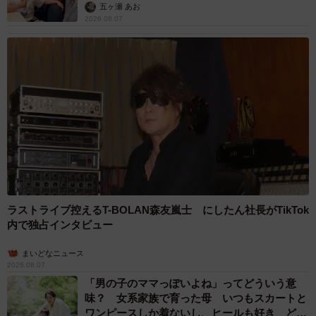
五ヶ瀬 あお
2026.08.07
ラストライブ控えるT-BOLAN森友嵐士 にしたん社長がTikTok
内で独占インタビュー
まいどなニュース
2026.08.07
「男の子のママっぽいよね」ってどういう意
味？ 女系家族で育った母 いつもスカートと
ワンピースしか着ないし、ヒールも好き どの