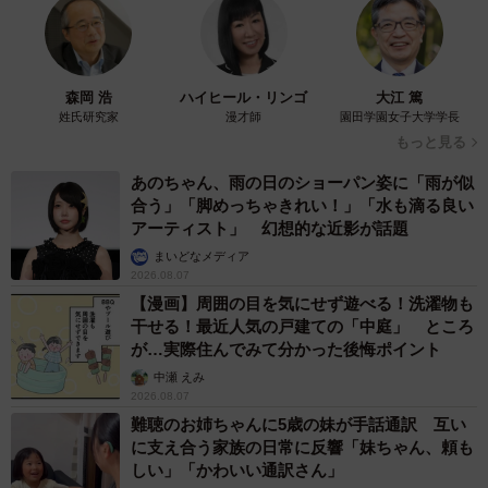
森岡 浩
ハイヒール・リンゴ
大江 篤
姓氏研究家
漫才師
園田学園女子大学学長
もっと見る
あのちゃん、雨の日のショーパン姿に「雨が似
合う」「脚めっちゃきれい！」「水も滴る良い
アーティスト」 幻想的な近影が話題
まいどなメディア
2026.08.07
【漫画】周囲の目を気にせず遊べる！洗濯物も
干せる！最近人気の戸建ての「中庭」 ところ
が…実際住んでみて分かった後悔ポイント
中瀬 えみ
2026.08.07
難聴のお姉ちゃんに5歳の妹が手話通訳 互い
に支え合う家族の日常に反響「妹ちゃん、頼も
しい」「かわいい通訳さん」