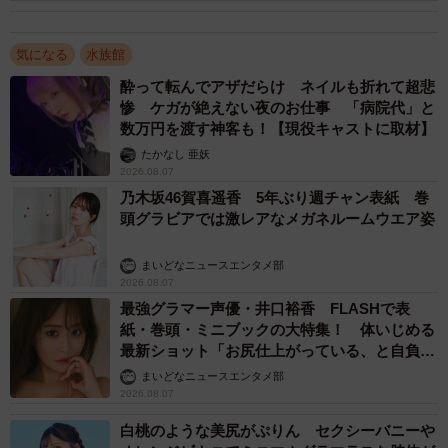
気になる
水族館
酔って転んでアザだらけ ネイルも折れて超悲
惨 ケガが絶えない夜のお仕事 「病院代」と
数万円を渡す神客も！【現役キャストに取材】
たかなし 亜妖
2026.08.07
乃木坂46賀喜遥香 5年ぶり週チャン表紙 巻
頭グラビアでは激レアなメガネルームウエア姿
まいどなニュースエンタメ部
2026.08.07
最強グラマー声優・井口裕香 FLASHで表
紙・巻頭・ミニブックの大特集！ 体いじめる
最新ショット「お尻仕上がっている、と自負し
ています」「いくつになっても理想の身体でい
まいどなニュースエンタメ部
たい」
2026.08.07
白桃のような美尻がぷりん セクシーバニーや