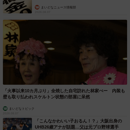
まいどなニュース情報部
2026.08.07
「火事以来10カ月ぶり」全焼した自宅訪れた林家ぺー 内装も
壁も取り払われスケルトン状態の部屋に呆然
まいどなトピック
2026.08.07
「こんなかわいい子おるん！？」大阪出身の
UHB26歳アナが話題…父は元プロ野球選手