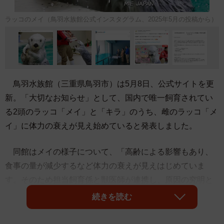
ラッコのメイ（鳥羽水族館公式インスタグラム、2025年5月の投稿から）
鳥羽水族館（三重県鳥羽市）は5月8日、公式サイトを更
新。「大切なお知らせ」として、国内で唯一飼育されてい
る2頭のラッコ「メイ」と「キラ」のうち、雌のラッコ「メ
イ」に体力の衰えが見え始めていると発表しました。
同館はメイの様子について、「高齢による影響もあり、
食事の量が減少するなど体力の衰えが見えはじめていま
す。そのため担当飼育係と獣医師が連携し、原因の究明と
体調維持のため、最善のケアを続けております」と説明。
続きを読む
「メイの体調を最優先に考え、今後の状況に応じて以下