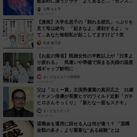
藍染めに漂うクラゲ よく見ると…「センスす
ごい」
山岡 もと子
2026.08.07
【漫画】大学生息子の「頼れる彼氏」っぷりを
見て母は絶句 「起きなよ、遅刻するよ」っ
て…あなた毎朝私が起こしてますけど？笑
松波 穂乃圭
2026.08.07
【お盆の帰省】既婚女性の半数以上が「日常よ
り疲れる」 気遣いや準備で深まる夫婦の温度
感ギャップ鮮明に
まいどなニュース情報部
2026.08.07
父は「エミー賞」主演男優賞の真田広之 31歳
イケメン俳優が長髪ヒゲのワイルド近影「ガチ
ヒロさんそっくり」「新たな一面もステキ」
まいどなトピック
2026.08.07
退職金を運用に回せる人は何が違う？ 「退職
金額の多さ」より重要な“ある経験”とは