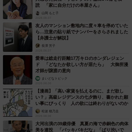
読 「家に自分だけの本屋さん」
山岡 もと子
2026.08.07
友人のマンション敷地内に度々車を停めていた
ら…注意の貼り紙でナンバーをさらされました
【弁護士が解説】
長澤 芳子
2026.08.07
愛車は総走行距離17万キロのホンダレジェン
ド 「どなたか欲しい方が居たら」 大御所漫
才師が譲渡の意向
まいどなトピック
2026.08.06
【漫画】「高い家賃を払えるのに、まだ欲し
い？」高級レジデンスの七夕飾り、書かれた願
い事にびっくり 人の欲には終わりがないのか
松波 穂乃圭
2026.08.06
大河出演の39歳俳優 真夏の海で赤銅色の肉体
美を連投 「バッキバキだな」「ばり渋いで