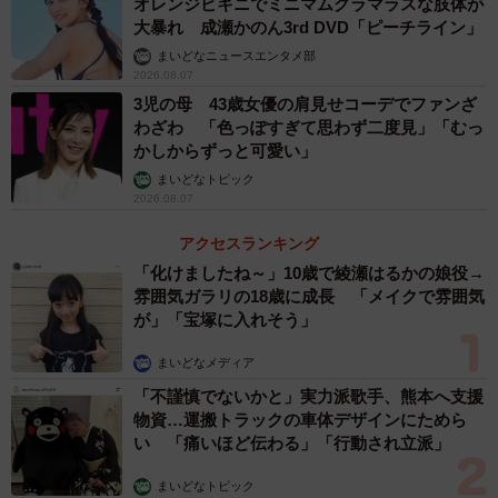
オレンジビキニでミニマムグラマラスな肢体が
大暴れ 成瀬かのん3rd DVD「ピーチライン」
まいどなニュースエンタメ部
2026.08.07
3児の母 43歳女優の肩見せコーデでファンざ
わざわ 「色っぽすぎて思わず二度見」「むっ
かしからずっと可愛い」
まいどなトピック
2026.08.07
アクセスランキング
「化けましたね～」10歳で綾瀬はるかの娘役→
雰囲気ガラリの18歳に成長 「メイクで雰囲気
が」「宝塚に入れそう」
まいどなメディア
「不謹慎でないかと」実力派歌手、熊本へ支援
物資…運搬トラックの車体デザインにためら
い 「痛いほど伝わる」「行動され立派」
まいどなトピック