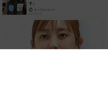
す」
まいどなトピック
2026.08.06
「人生こそがバラエティー」 マレーシア移住を報告した菊地亜
美 子どもの教育考え「小学校へ入学するこのタイミングで挑
戦」
まいどなトピック
2026.08.06
京都駅をぶらぶら→ホームの隅に何やら「ドロ