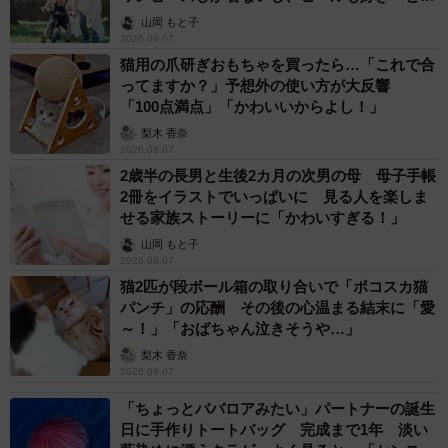
へんが…
山岡 もと子
2026.08.07
猫用の爪研ぎおもちゃを買ったら…「これで合
ってますか？」予想外の使い方が大反響
「100点満点」「かわいいからよし！」
梨木 香奈
2026.08.07
2歳半の長男と生後2カ月の次男の母 母子手帳
2冊をイラストでいっぱいに 見る人を楽しま
せる家族ストーリーに「かわいすぎる！」
山岡 もと子
2026.08.07
猫2匹が段ボール箱の取り合いで「ポコスカ猫
パンチ」の応酬 その後の心温まる結末に「愛
～！」「おばちゃん泣きそうや…」
梨木 香奈
2026.08.07
「ちょっとババロアみたい」パートナーの誕生
日に手作りトートバッグ 完成まで1年 淡い