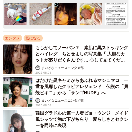
エンタメ
気になる
もしかしてノーパン？ 素肌に黒ストッキング
とハイレグ ちとせよしの写真集「 大胆なカ
ットが盛りだくさんです… 心して見てくださ
い」
まいどなニュースエンタメ部
2026.08.08
はだけた黒キャミからあふれるマシュマロ 一
世を風靡したグラビアレジェンド 伝説の「貝
殻ビキニ」から「サンゴNUDE」へ
まいどなニュースエンタメ部
2026.08.08
韓国グラドルの第一人者ピョ・ウンジ メイド
風シャツで胸の下がちらり 愛らしさとセクシ
ーを同時に表現