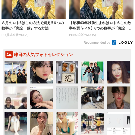
８月のロト6はこの方法で買え!!６つの
【昭和43年以前生まれはロト６この数
数字が『完全一致』する方法
字を買うべき】6つの数字が「完全一
致」する方...
PR(株式会社MURA)
PR(株式会社MURA)
Recommended by
昨日の人気フォトセレクション