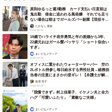
原則ゆるっと週3勤務 カード支払い日直前は
鬼出勤 借金に追われる風俗嬢 それでも足り
ない場合は朝までガールズバー副業【現役キャ
ストに取材】
たかなし 亜妖
2026.08.08
19歳でハライチ岩井勇気と年の差婚から3年、
22歳元おはガール髪バッサリ「ショート似合い
すぎ」
まいどなメディア
2026.08.08
オフィスに置かれたウォーターサーバー 空の
2Lボトル持参し毎日給水する男性社員→総務担
当者の注意にまさかの逆ギレ！【弁護士が解
説】
長澤 芳子
2026.08.08
「我慢できず」村上佳菜子、イケメン夫と全力
ハグ「可愛いふたり」「素敵なご夫婦」
まいどなメディア