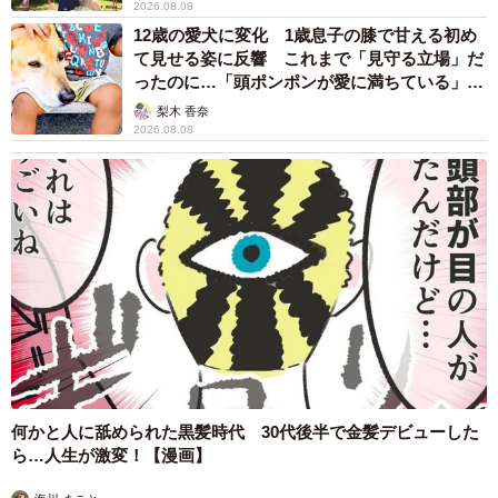
2026.08.08
12歳の愛犬に変化 1歳息子の膝で甘える初め
て見せる姿に反響 これまで「見守る立場」だ
ったのに…「頭ポンポンが愛に満ちている」
「尊…」
梨木 香奈
2026.08.08
何かと人に舐められた黒髪時代 30代後半で金髪デビューした
ら…人生が激変！【漫画】