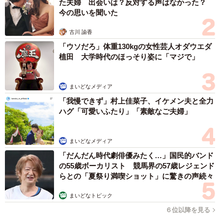
た夫婦 出会いは？反対する声はなかった？
今の思いを聞いた
古川 諭香
「ウソだろ」体重130kgの女性芸人オダウエダ
植田 大学時代のほっそり姿に「マジで」
まいどなメディア
「我慢できず」村上佳菜子、イケメン夫と全力
ハグ「可愛いふたり」「素敵なご夫婦」
まいどなメディア
「だんだん時代劇俳優みたく…」国民的バンド
の55歳ボーカリスト 競馬界の57歳レジェンド
らとの「夏祭り満喫ショット」に驚きの声続々
まいどなトピック
６位以降を見る