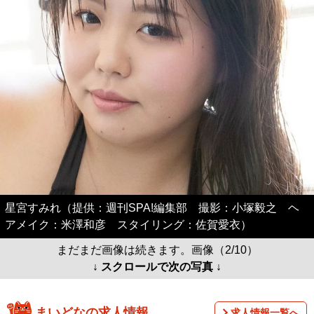
星宮すみれ（提供：週刊SPA!編集部 撮影：小塚毅之 ヘ
アメイク：米澤和彦 スタイリング：佐賀愛衣）
まだまだ画像は続きます。画像（2/10）
↓ スクロールで次の写真 ↓
まいどなの求人情報
求人情報一覧へ