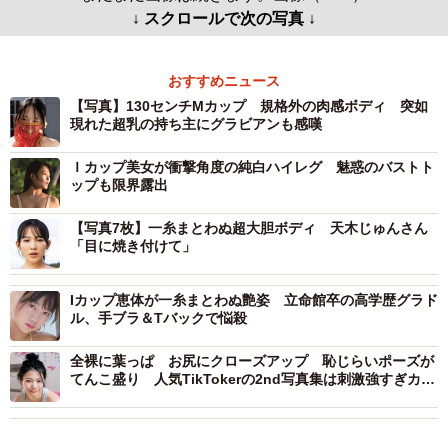
↓ スクロールで次の写真 ↓
おすすめニュース
【写真】130センチMカップ 規格外の肉感ボディ 突如
現れた超乳の持ち主にグラビアンも感嘆
Ｉカップ美女が衝撃角度の純白ハイレグ 魅惑のバストト
ップも限界露出
【写真7枚】一糸まとわぬ超大胆ボディ 天木じゅんさん
「目に焼き付けて」
Iカップ恵体が一糸まとわぬ艶姿 立命館卒の高学歴グラド
ル、手ブラ＆Tバックで悩殺
全裸に葉っぱ お尻にクローズアップ 恥じらいポーズが
てんこ盛り 人気TikTokerの2nd写真集は刺激強すぎカッ
トの連続