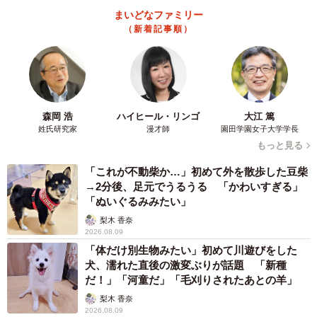
まいどなファミリー
（新着記事順）
森岡 浩
ハイヒール・リンゴ
大江 篤
姓氏研究家
漫才師
園田学園女子大学学長
もっと見る
「これが不動柴か…」初めて外を散歩した豆柴
→2分後、足元でうるうる 「かわいすぎる」
「ぬいぐるみみたい」
梨木 香奈
2026.08.09
「体だけ別生物みたい」初めて川遊びをした
犬、濡れた直後の激変ぶりが話題 「新種
だ！」「河童だ」「毛刈りされたあとの羊」
梨木 香奈
2026.08.09