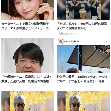
ガーターベルトで際立つ妖艶脚線美
「たばこ税なし」600円→83円の新型
フリーアナ森香澄がランジェリーモデ
タバコに喫煙者群がる
ルに ｢PE...
PR(株式会社HAL)
「一瞬誰かと…」彦摩呂、30キロ近く
紗栄子の長男 18歳のモデル、カジュ
減量した姿に反響 既製品の防護服が
アルコーデのおしゃれ近影が「両親の
着られると...
いいとこ取...