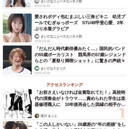
まいどなニュースエンタメ部
2026.08.08
愛されボディ包むまぶしい三角ビキニ 幼児プ
ールでむぎゅっポーズ STU48甲斐心愛、2年
ぶり水着グラビア
まいどなニュースエンタメ部
2026.08.08
「だんだん時代劇俳優みたく…」国民的バンド
の55歳ボーカリスト 競馬界の57歳レジェンド
らとの「夏祭り満喫ショット」に驚きの声続々
まいどなトピック
2026.08.08
アクセスランキング
「お前さえいなければ金賞取れてた！」高校時
代の演奏会がトラウマ……責められた学生は楽
器修理職人に 10年後再会した因縁の相手から
思わぬ申し出【漫画】
海川 まこと
「この人しかいない」26歳差の“年の差婚”をし