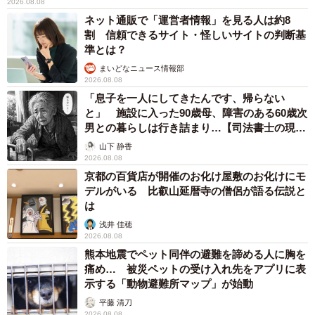
2026.08.08
ネット通販で「運営者情報」を見る人は約8
割 信頼できるサイト・怪しいサイトの判断基
準とは？
まいどなニュース情報部
2026.08.08
「息子を一人にしてきたんです、帰らない
と」 施設に入った90歳母、障害のある60歳次
男との暮らしは行き詰まり…【司法書士の現場
から】
山下 静香
2026.08.08
京都の百貨店が開催のお化け屋敷のお化けにモ
デルがいる 比叡山延暦寺の僧侶が語る伝説と
は
浅井 佳穂
2026.08.08
熊本地震でペット同伴の避難を諦める人に胸を
痛め… 被災ペットの受け入れ先をアプリに表
示する「動物避難所マップ」が始動
平藤 清刀
2026.08.08