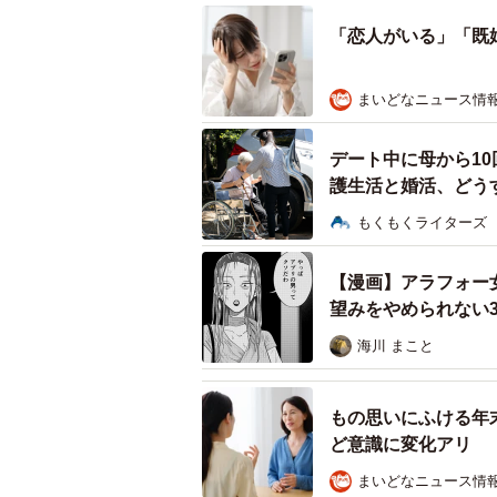
「恋人がいる」「既
まいどなニュース情
デート中に母から10
護生活と婚活、どう
もくもくライターズ
【漫画】アラフォー
望みをやめられない
海川 まこと
「婚活（結婚相手探し）」におすすめな出
もの思いにふける年
一方、「婚活（結婚相手探し）におす
ど意識に変化アリ
票）、「結婚相談所」（74票）、「
まいどなニュース情
圧倒的1位だった「マッチングアプ