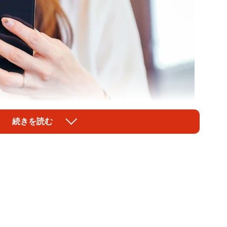
続きを読む
1/3
像はイメージです（健二 中村/stock.adobe.com）
た「マッチングアプリ」ですが、「恋活」と「婚活」で
会社Presia（広島市中区）が運営する結婚相談所
活における『出会いの場』実態調査レポート2026」による
すすめな出会いの場は「友人からの紹介」が最多となり
めできないのはどのような場所なのでしょうか。