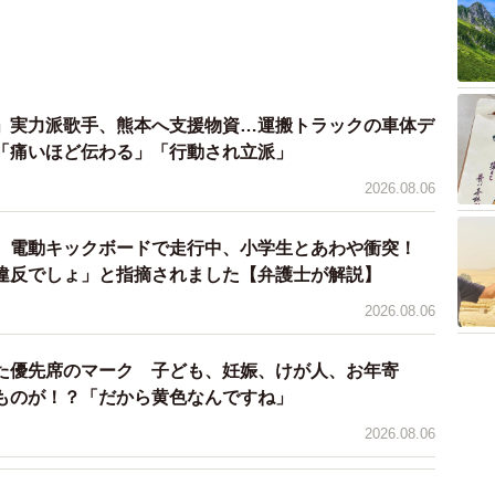
数を最大化できますが、その中に混ざる遊び目的・既婚
めの時間と精神的負担が非常に大きく、結果として成婚
」実力派歌手、熊本へ支援物資…運搬トラックの車体デ
」としています。
「痛いほど伝わる」「行動され立派」
2026.08.06
 電動キックボードで走行中、小学生とあわや衝突！
違反でしょ」と指摘されました【弁護士が解説】
ないけどアプリは嫌だ！マッチングアプリ以外の出会いラン
2026.08.06
た優先席のマーク 子ども、妊娠、けが人、お年寄
ものが！？「だから黄色なんですね」
2026.08.06