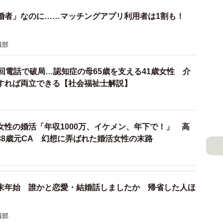
婚者」なのに……マッチングアプリ利用者は1割も！
報部
回電話で破局…認知症の母65歳を支える41歳女性 介
すれば両立できる【社会福祉士解説】
女性の婚活「年収1000万、イケメン、年下で！」 高
38歳元CA 幻想に弄ばれた婚活女性の末路
3/3
会いの場ランキングTOP10（出典：結婚相談所Presia）
末年始 誰かと恋愛・結婚話しましたか 帰省した人ほ
すめな出会いの場」では、「友人からの紹介」（113
マッチングアプリ」（68票）がTOP3となり、恋活では
報部
リ」ですが、婚活目的になると順位を下げ、代わりに