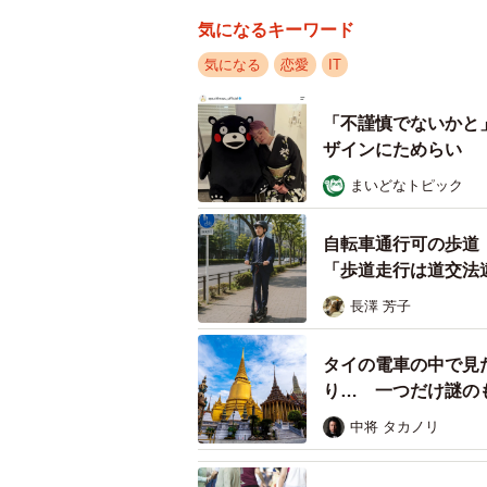
の声が多数寄せられました。
気になるキーワード
気になる
恋愛
IT
同社は、「手軽なツールは出会いの
者・プロフィール詐称を見極めるた
「不謹慎でないかと
への遠回りになってしまいがちです
ザインにためらい 
まいどなトピック
◇ ◇
自転車通行可の歩道
【出典】
「歩道走行は道交法
▽結婚相談所Presia／出会いが
キングTOP7
長澤 芳子
https://presia.jp/hate-app/
タイの電車の中で見
り… 一つだけ謎の
中将 タカノリ