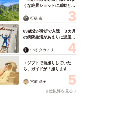
うな絶景ショットに感動と反
響「離れてからいいところだ
ったんだって気づいた」
行橋 友
83歳父が骨折で入院 ３カ月
の病院生活があまりに退屈で
「画用紙と色鉛筆持ってこ
い！」→スケッチブックを見
中将 タカノリ
た家族が仰天「これ、売れま
すよ…」
エジプトで自撮りしていた
ら、ガイドが「撮ります
よ！」→ノリノリでポーズを
取っていたら……スマホを返
宮前 晶子
してもらえない 「日本人は
６位以降を見る
カモ代表かも」「私は6時間
で3万円払った」