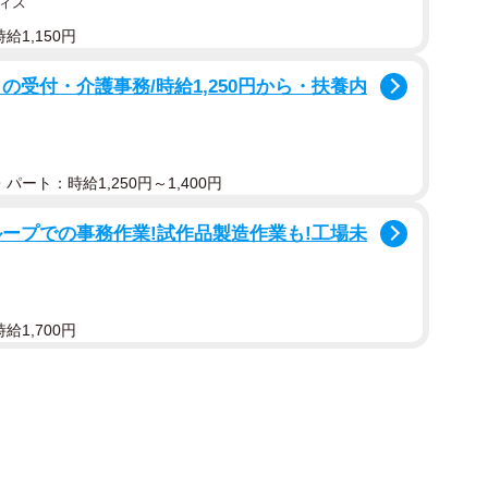
ィス
給1,150円
の受付・介護事務/時給1,250円から・扶養内
2/3
会いの場ランキングTOP10（出典：結婚相談所Presia）
パート：時給1,250円～1,400円
めな出会いの場」を尋ねたところ、「マッチングアプ
ープでの事務作業!試作品製造作業も!工場未
」（98票）、「趣味のオフ会・イベント」（44票）が
給1,700円