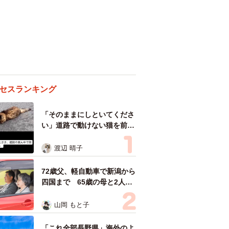
セスランキング
「そのままにしといてくださ
い」道路で動けない猫を前に
返された一言… 懸命に生き
ようとした4日間 「命の重
渡辺 晴子
さはみんな同じ」保護団体代
表の訴え
72歳父、軽自動車で新潟から
四国まで 65歳の母と2人で
3泊4日の旅 パーキングの休
憩まで分刻み… 「大学生で
山岡 もと子
も組まねえよ！」
「これ全部長野県」海外のよ