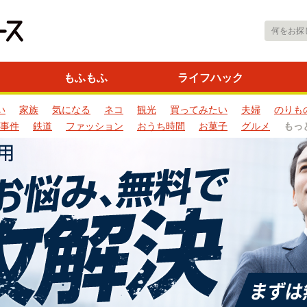
もふもふ
ライフハック
い
家族
気になる
ネコ
観光
買ってみたい
夫婦
のりも
事件
鉄道
ファッション
おうち時間
お菓子
グルメ
もっ