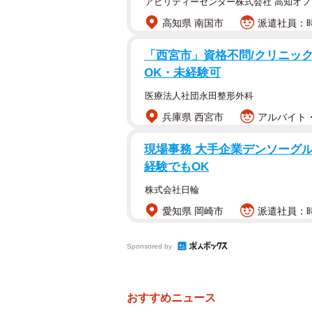
アビリティーセンター株式会社 高知オフ
高知県 南国市
派遣社員：時
「西宮市」資格不問/クリニック
OK・未経験可
医療法人社団永田整形外科
「恋活（恋人作り）」におすすめな出
兵庫県 西宮市
アルバイト・
まず、「恋活（恋人作り）におすす
現場事務 大手企業デンソーグル
リ」（114票）、「友人からの紹介
経験でもOK
TOP3となりました。
株式会社日輪
愛知県 岡崎市
派遣社員：時
Sponsored by
おすすめニュース