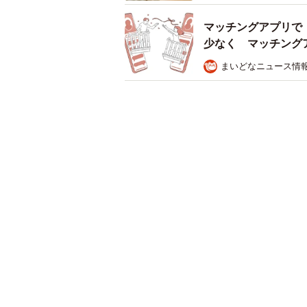
「結婚相談所」が大きく票を伸ばす
マッチングアプリで
少なく マッチングア
結婚相談所を選んだ理由としては、
まいどなニュース情
いるため、目的のズレが少ないと感
多く、身元がはっきりしている安心
介などでもいいと思いますが、結婚
結婚相談所を選びました」（20代女
では、「婚活（結婚相手探し）に絶
のでしょうか。
調査の結果、「飲み屋・バー・クラブ
リ」（95票）が上位に挙がり、「
りやすいんですけど、翌日シラフに
頃、実はお酒癖がものすごく悪くて
性）など、相手の素性が分からない