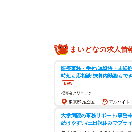
調査は、全国の20代〜50代の社会人
で実施されました。
まいどなの求人情
医療事務・受付/無資格・未経験
時短も応相談!扶養内勤務もでき
NEW
福寿会クリニック
東京都 足立区
アルバイト・
大学病院の事務サポート/事務未経
続けやすい/土日祝休みでプラ