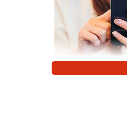
婚活でマッチングアプリはダメ？ ※画
出会いの手段としてすっかり定着し
は評価は大きく変わるようです。株式
『Presia』が実施した「恋活・婚
と、婚活（結婚相手探し）に最もお
ました。では、婚活に絶対におすす