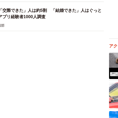
結果となりました。
「交際できた」人は約5割 「結婚できた」人はぐっと
プリ経験者1000人調査
「最初から結婚を前提に活動している人だけが登録して
報部
じた。独身証明書や収入証明書の提出が必要なところも
感がある」（30代男性）、「恋人をつくるなら知人の紹
となったら話が変わってくるのかなと思い、一番無難な
アク
性）といった声が寄せられました。
対におすすめできない出会いの場」はどのような場所な
」（185票）、「SNS」（98票）、「マッチングアプ
お酒の席って楽しいし、運命的な出会いみたいな錯覚に陥
なったら『あれ？』ってなること多いですよね。若い
警察沙汰になりかけた人がおりトラウマです」（50代女
ことへの不安や、実際に遭遇したトラブルに対する疲労