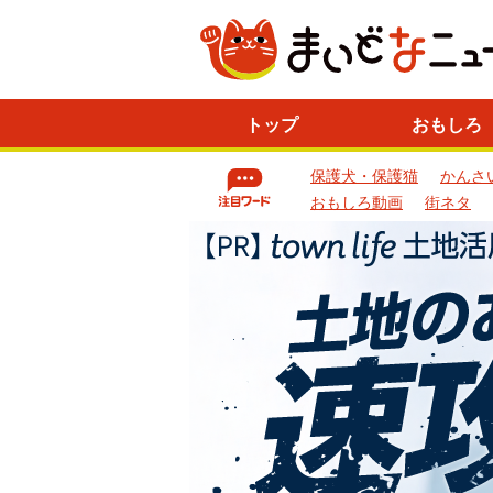
ニ
トップ
おもしろ
ュ
ー
保護犬・保護猫
かんさ
ス
一
おもしろ動画
街ネタ
覧