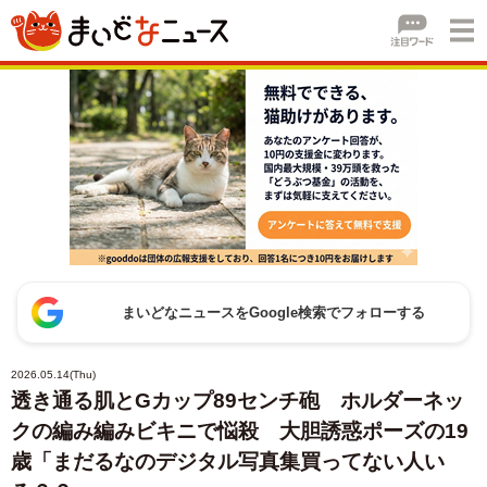
まいどなニュースをGoogle検索でフォローする
2026.05.14(Thu)
透き通る肌とGカップ89センチ砲 ホルダーネッ
クの編み編みビキニで悩殺 大胆誘惑ポーズの19
歳「まだるなのデジタル写真集買ってない人い