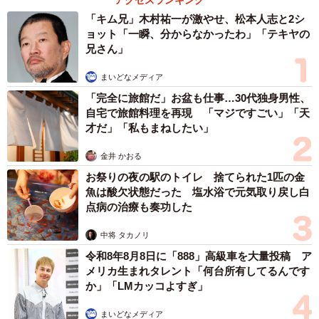
アクセスランキング
「キム兄」木村祐一が激やせ、松本人志と2シ
ョット「一瞬、分からなかったわ」「テキヤの
兄さん」
まいどなメディア
「完全に旅館だ」お盆も仕事…30代独身男性、
自宅で旅館料理を再現 「マジですごい」「天
才だ」「私もまねしたい」
金井 かおる
お祭りの夜の駅のトイレ 捨てられた1匹の金
魚は酸欠状態だった 塩水浴で元気取り戻し白
点病の治療も奏功した
中将 タカノリ
令和8年8月8日に「888」高級車を大量投稿 ア
メリカ生まれタレント「何台所有してるんです
か」「LMカッコよすぎ」
まいどなメディア