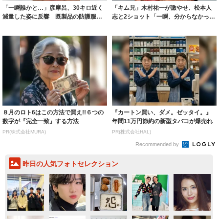
「一瞬誰かと…」彦摩呂、30キロ近く
「キム兄」木村祐一が激やせ、松本人
減量した姿に反響 既製品の防護服が
志と2ショット「一瞬、分からなかった
着られると...
わ」「テキ...
８月のロト6はこの方法で買え!!６つの
『カートン買い、ダメ。ゼッタイ。』
数字が『完全一致』する方法
年間11万円節約の新型タバコが爆売れ
PR(株式会社MURA)
PR(株式会社HAL)
Recommended by
昨日の人気フォトセレクション