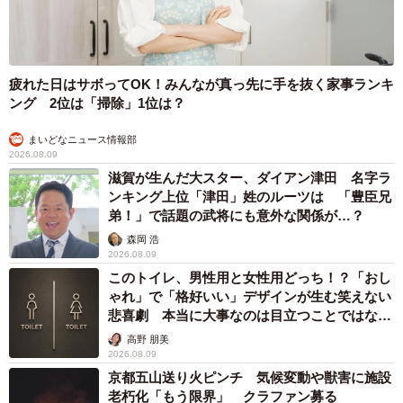
疲れた日はサボってOK！みんなが真っ先に手を抜く家事ランキ
ング 2位は「掃除」1位は？
まいどなニュース情報部
2026.08.09
滋賀が生んだ大スター、ダイアン津田 名字ラ
ンキング上位「津田」姓のルーツは 「豊臣兄
弟！」で話題の武将にも意外な関係が…？
森岡 浩
2026.08.09
このトイレ、男性用と女性用どっち！？「おし
ゃれ」で「格好いい」デザインが生む笑えない
悲喜劇 本当に大事なのは目立つことではな
く…
高野 朋美
2026.08.09
京都五山送り火ピンチ 気候変動や獣害に施設
老朽化「もう限界」 クラファン募る