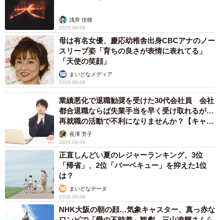
浅井 佳穂
2026.08.09
母は有名女優、慶応幼稚舎出身CBCアナのノー
スリーブ姿「育ちの良さが表情に表れてる」
「天使の笑顔」
まいどなメディア
2026.08.09
業績悪化で退職勧奨を受けた30代会社員 会社
都合退職ならば失業手当を早く受け取れるが…
再就職の活動で不利になりませんか？【キャリ
アカウンセラーが解説】
長澤 芳子
2026.08.09
正直しんどい夏のレジャーランキング、3位
「帰省」、2位「バーベキュー」を抑えた1位
は？
まいどなデータ
2026.08.09
NHK大阪の朝の顔…気象キャスター、真っ赤な
ワンピで「愛の不時着」観劇 三山凌輝さんら