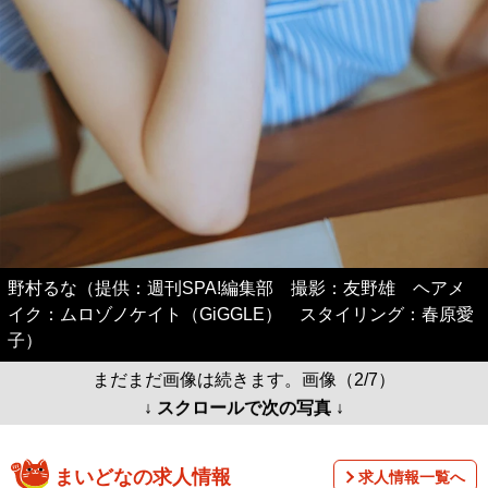
野村るな（提供：週刊SPA!編集部 撮影：友野雄 ヘアメ
イク：ムロゾノケイト（GiGGLE） スタイリング：春原愛
子）
まだまだ画像は続きます。画像（2/7）
↓ スクロールで次の写真 ↓
まいどなの求人情報
求人情報一覧へ