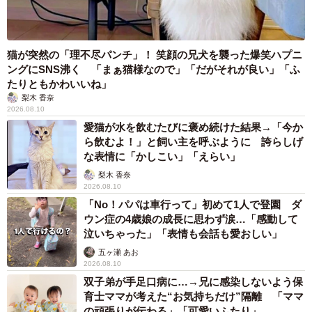
猫が突然の「理不尽パンチ」！ 笑顔の兄犬を襲った爆笑ハプニ
ングにSNS沸く 「まぁ猫様なので」「だがそれが良い」「ふ
たりともかわいいね」
梨木 香奈
2026.08.10
愛猫が水を飲むたびに褒め続けた結果→「今か
ら飲むよ！」と飼い主を呼ぶように 誇らしげ
な表情に「かしこい」「えらい」
梨木 香奈
2026.08.10
「No！パパは車行って」初めて1人で登園 ダ
ウン症の4歳娘の成長に思わず涙…「感動して
泣いちゃった」「表情も会話も愛おしい」
五ヶ瀬 あお
2026.08.10
双子弟が手足口病に…→兄に感染しないよう保
育士ママが考えた“お気持ちだけ”隔離 「ママ
の頑張りが伝わる」「可愛いふたり」