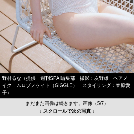
野村るな（提供：週刊SPA!編集部 撮影：友野雄 ヘアメ
イク：ムロゾノケイト（GiGGLE） スタイリング：春原愛
子）
まだまだ画像は続きます。画像（5/7）
↓ スクロールで次の写真 ↓