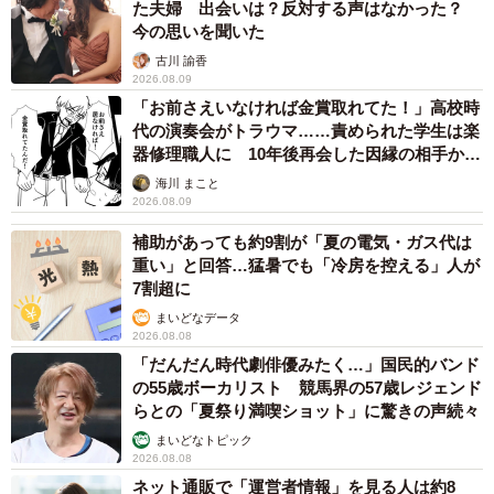
た夫婦 出会いは？反対する声はなかった？
今の思いを聞いた
古川 諭香
2026.08.09
「お前さえいなければ金賞取れてた！」高校時
代の演奏会がトラウマ……責められた学生は楽
器修理職人に 10年後再会した因縁の相手から
思わぬ申し出【漫画】
海川 まこと
2026.08.09
補助があっても約9割が「夏の電気・ガス代は
重い」と回答…猛暑でも「冷房を控える」人が
7割超に
まいどなデータ
2026.08.08
「だんだん時代劇俳優みたく…」国民的バンド
の55歳ボーカリスト 競馬界の57歳レジェンド
らとの「夏祭り満喫ショット」に驚きの声続々
まいどなトピック
2026.08.08
ネット通販で「運営者情報」を見る人は約8