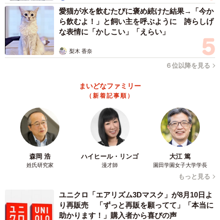
愛猫が水を飲むたびに褒め続けた結果→「今か
ら飲むよ！」と飼い主を呼ぶように 誇らしげ
な表情に「かしこい」「えらい」
梨木 香奈
６位以降を見る
まいどなファミリー
（新着記事順）
森岡 浩
ハイヒール・リンゴ
大江 篤
姓氏研究家
漫才師
園田学園女子大学学長
もっと見る
ユニクロ「エアリズム3Dマスク」が8月10日よ
り再販売 「ずっと再販を願ってて」「本当に
助かります！」購入者から喜びの声