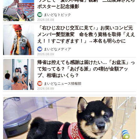
ポスターと記念撮影
まいどなトピック
2026.08.09
「右ひじ左ひじ交互に見て♪」お笑いコンビ元
メンバー髪型激変 命を救う資格を取得「ええ
え！！すごすぎます！」→本名も明らかに
まいどなメディア
2026.08.09
帰省は控えても感謝は届けたい…「お盆玉」っ
て知ってる？「あげる派」の4割が金額アッ
プ、相場はいくら？
まいどなニュース情報部
2026.08.09