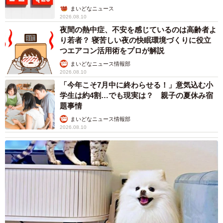
まいどなニュース
2026.08.10
夜間の熱中症、不安を感じているのは高齢者よ
り若者？ 寝苦しい夜の快眠環境づくりに役立
つエアコン活用術をプロが解説
まいどなニュース情報部
2026.08.10
「今年こそ7月中に終わらせる！」意気込む小
学生は約4割…でも現実は？ 親子の夏休み宿
題事情
まいどなニュース情報部
2026.08.10