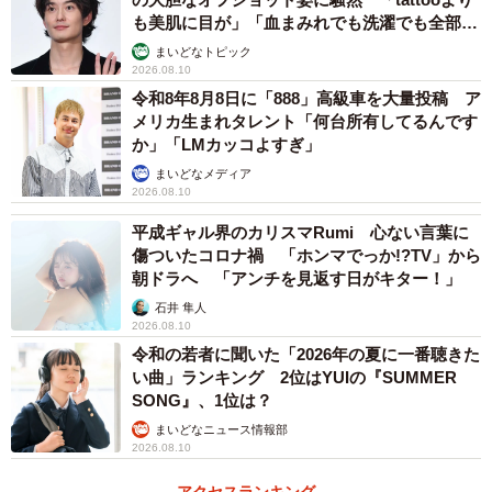
も美肌に目が」「血まみれでも洗濯でも全部か
っこいい」
まいどなトピック
2026.08.10
令和8年8月8日に「888」高級車を大量投稿 ア
メリカ生まれタレント「何台所有してるんです
か」「LMカッコよすぎ」
まいどなメディア
2026.08.10
平成ギャル界のカリスマRumi 心ない言葉に
傷ついたコロナ禍 「ホンマでっか!?TV」から
朝ドラへ 「アンチを見返す日がキター！」
石井 隼人
2026.08.10
令和の若者に聞いた「2026年の夏に一番聴きた
い曲」ランキング 2位はYUIの『SUMMER
SONG』、1位は？
まいどなニュース情報部
2026.08.10