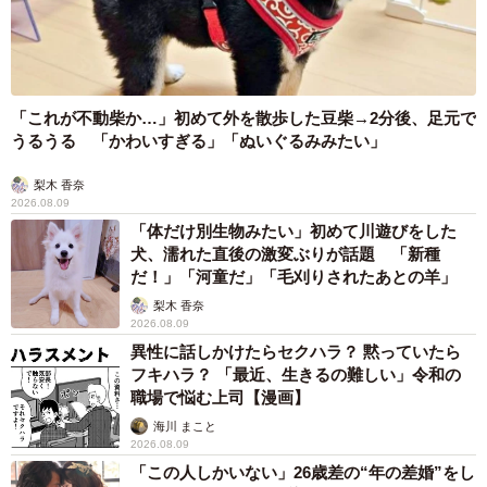
「これが不動柴か…」初めて外を散歩した豆柴→2分後、足元で
うるうる 「かわいすぎる」「ぬいぐるみみたい」
梨木 香奈
2026.08.09
「体だけ別生物みたい」初めて川遊びをした
犬、濡れた直後の激変ぶりが話題 「新種
だ！」「河童だ」「毛刈りされたあとの羊」
梨木 香奈
2026.08.09
異性に話しかけたらセクハラ？ 黙っていたら
フキハラ？ 「最近、生きるの難しい」令和の
職場で悩む上司【漫画】
海川 まこと
2026.08.09
「この人しかいない」26歳差の“年の差婚”をし