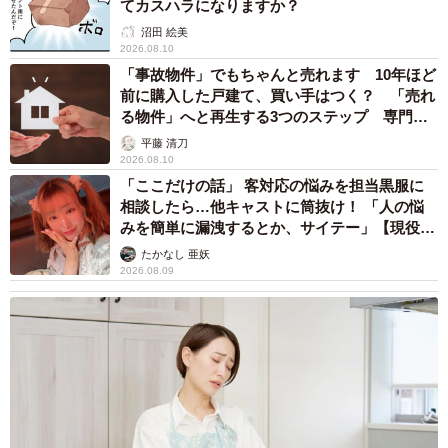
てカスハラになりますか？
沼田 絵美
2026.08.10
「事故物件」でもちゃんと売れます 10年ほど
前に購入した戸建て、買い手はつく？ 「売れ
る物件」へと再生する3つのステップ 専門家
が解説
平藤 清刀
2026.08.10
「ここだけの話」 客対応の悩みを担当黒服に
相談したら…他キャストに筒抜け！ 「人の悩
みを簡単に漏洩するとか、サイテー」【現役キ
ャストに取材】
たかなし 亜妖
2026.08.09