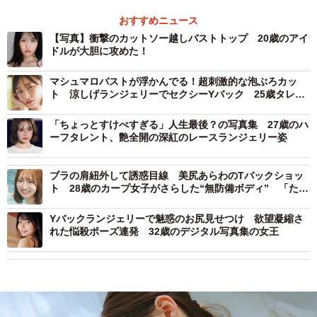
おすすめニュース
【写真】衝撃のカットソー越しバストトップ 20歳のアイ
ドルが大胆に攻めた！
マシュマロバストが浮かんでる！超刺激的な泡ぶろカッ
ト 涼しげランジェリーでセクシーYバック 25歳タレン
トが魅せる朝と夜の別の顔
「ちょっとすけべすぎる」人生最後？の写真集 27歳のハ
ーフタレント、艶全開の深紅のレースランジェリー姿
ブラの肩紐外して誘惑目線 美尻あらわのTバックショッ
ト 28歳のカープ女子がさらした“無防備ボディ” 「たく
さんの初めてを一緒に感じて」
Yバックランジェリーで魅惑のお尻見せつけ 欲望凝縮さ
れた悩殺ポーズ連発 32歳のデジタル写真集の女王