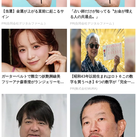
【当選】金運が上がる直前に起こるサ
「占い師だけが知ってる〝お金が増え
イン
る人の共通点〟」
PR(合同会社デジタルファーム )
PR(合同会社デジタルファーム )
ガーターベルトで際立つ妖艶脚線美
【昭和43年以前生まれはロト６この数
フリーアナ森香澄がランジェリーモデ
字を買うべき】6つの数字が「完全一
ルに ｢PE...
致」する方...
PR(株式会社MURA)