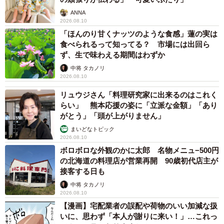
ANNA
2026.08.10
「ほんのり甘くナッツのような食感」蓮の実は
食べられるって知ってる？ 市場には出回ら
ず、生で味わえる期間はわずか
中将 タカノリ
2026.08.10
リュウジさん「料理研究家に出来るのはこれく
らい」 熊本応援の姿に「立派な金額」「あり
がとう」「頭が上がりません」
まいどなトピック
2026.08.10
ボロボロな外観のかに太郎 名物メニュ−500円
の北海道の料理店が営業再開 90歳初代店主が
接客する日も
中将 タカノリ
2026.08.10
【漫画】宅配業者の誤配や荷物のいい加減な扱
いに、思わず「本人が謝りに来い！」…これっ