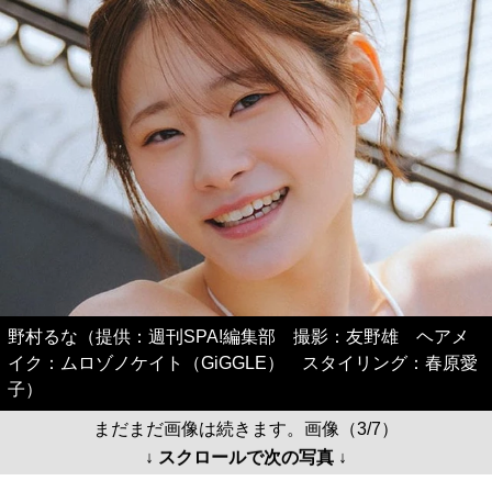
野村るな（提供：週刊SPA!編集部 撮影：友野雄 ヘアメ
イク：ムロゾノケイト（GiGGLE） スタイリング：春原愛
子）
まだまだ画像は続きます。画像（3/7）
↓ スクロールで次の写真 ↓