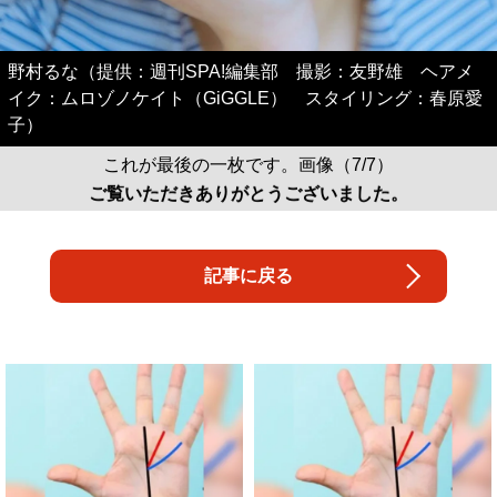
野村るな（提供：週刊SPA!編集部 撮影：友野雄 ヘアメ
イク：ムロゾノケイト（GiGGLE） スタイリング：春原愛
子）
これが最後の一枚です。画像（7/7）
ご覧いただきありがとうございました。
記事に戻る