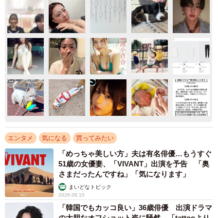
エンタメ
気になる
買ってみたい
「めっちゃ美しい方」夫は有名俳優…もうすぐ
51歳の女優妻、「VIVANT」出演を予告 「奥
さまだったんですね」「気になります」
まいどなトピック
2026.08.10
「韓国でもカッコ良い」36歳俳優 出演ドラマ
の大胆なオフショット姿に騒然 「tattooより