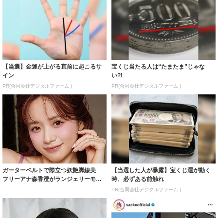
【当選】金運が上がる直前に起こるサ
宝くじ当たる人は“たまたま”じゃな
イン
い?!
PR(合同会社デジタルファーム )
PR(合同会社デジタルファーム )
ガーターベルトで際立つ妖艶脚線美
【当選した人が暴露】宝くじ運が動く
フリーアナ森香澄がランジェリーモデ
時、必ずある前触れ
ルに ｢PE...
PR(合同会社デジタルファーム )