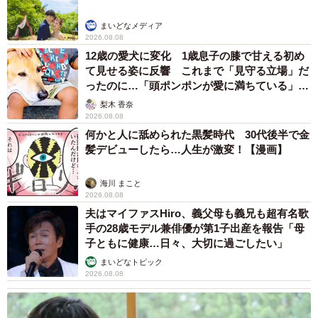
まいどなメディア
2026.08.08
12歳の愛犬に変化 1歳息子の膝で甘える初め
て見せる姿に反響 これまで「見守る立場」だ
ったのに…「頭ポンポンが愛に満ちている」
「尊…」
梨木 香奈
2026.08.08
何かと人に舐められた黒髪時代 30代後半で金
髪デビューしたら…人生が激変！【漫画】
海川 まこと
2026.08.08
夫はマイファスHiro、義父母も義兄も超有名歌
手の28歳モデル兼俳優が第1子出産を報告「母
子ともに健康…日々、大切に過ごしたい」
まいどなトピック
2026.08.08