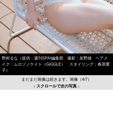
野村るな（提供：週刊SPA!編集部 撮影：友野雄 ヘアメ
イク：ムロゾノケイト（GiGGLE） スタイリング：春原愛
子）
まだまだ画像は続きます。画像（4/7）
↓ スクロールで次の写真 ↓