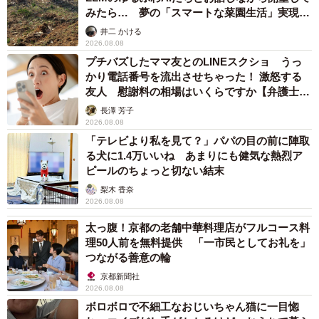
みたら… 夢の「スマートな菜園生活」実現な
るか
井二 かける
2026.08.08
プチバズしたママ友とのLINEスクショ うっ
かり電話番号を流出させちゃった！ 激怒する
友人 慰謝料の相場はいくらですか【弁護士が
解説】
長澤 芳子
2026.08.08
「テレビより私を見て？」パパの目の前に陣取
る犬に1.4万いいね あまりにも健気な熱烈ア
ピールのちょっと切ない結末
梨木 香奈
2026.08.08
太っ腹！京都の老舗中華料理店がフルコース料
理50人前を無料提供 「一市民としてお礼を」
つながる善意の輪
京都新聞社
2026.08.08
ボロボロで不細工なおじいちゃん猫に一目惚