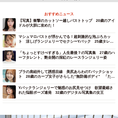
おすすめニュース
【写真】衝撃のカットソー越しバストトップ 20歳のアイ
ドルが大胆に攻めた！
マシュマロバストが浮かんでる！超刺激的な泡ぶろカッ
ト 涼しげランジェリーでセクシーYバック 25歳タレン
トが魅せる朝と夜の別の顔
「ちょっとすけべすぎる」人生最後？の写真集 27歳のハ
ーフタレント、艶全開の深紅のレースランジェリー姿
ブラの肩紐外して誘惑目線 美尻あらわのTバックショッ
ト 28歳のカープ女子がさらした“無防備ボディ” 「たく
さんの初めてを一緒に感じて」
Yバックランジェリーで魅惑のお尻見せつけ 欲望凝縮さ
れた悩殺ポーズ連発 32歳のデジタル写真集の女王