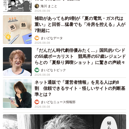
海川 まこと
2026.08.09
補助があっても約9割が「夏の電気・ガス代は
重い」と回答…猛暑でも「冷房を控える」人が
7割超に
まいどなデータ
2026.08.08
「だんだん時代劇俳優みたく…」国民的バンド
の55歳ボーカリスト 競馬界の57歳レジェンド
らとの「夏祭り満喫ショット」に驚きの声続々
まいどなトピック
2026.08.08
ネット通販で「運営者情報」を見る人は約8
割 信頼できるサイト・怪しいサイトの判断基
準とは？
まいどなニュース情報部
2026.08.08