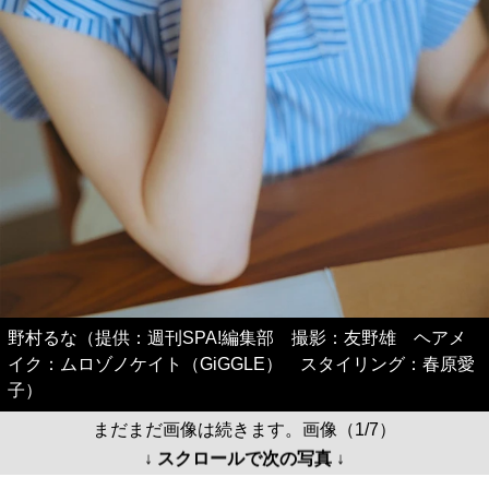
野村るな（提供：週刊SPA!編集部 撮影：友野雄 ヘアメ
イク：ムロゾノケイト（GiGGLE） スタイリング：春原愛
子）
まだまだ画像は続きます。画像（1/7）
↓ スクロールで次の写真 ↓