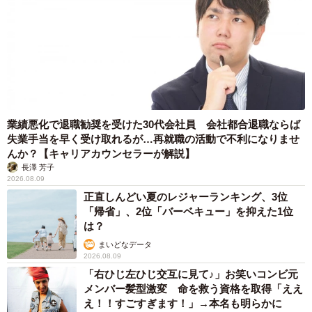
業績悪化で退職勧奨を受けた30代会社員 会社都合退職ならば
失業手当を早く受け取れるが…再就職の活動で不利になりませ
んか？【キャリアカウンセラーが解説】
長澤 芳子
2026.08.09
正直しんどい夏のレジャーランキング、3位
「帰省」、2位「バーベキュー」を抑えた1位
は？
まいどなデータ
2026.08.09
「右ひじ左ひじ交互に見て♪」お笑いコンビ元
メンバー髪型激変 命を救う資格を取得「ええ
え！！すごすぎます！」→本名も明らかに