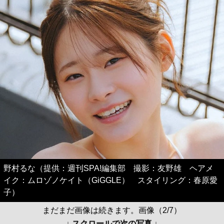
野村るな（提供：週刊SPA!編集部 撮影：友野雄 ヘアメ
イク：ムロゾノケイト（GiGGLE） スタイリング：春原愛
子）
まだまだ画像は続きます。画像（2/7）
↓ スクロールで次の写真 ↓