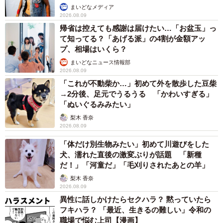
まいどなメディア
2026.08.09
帰省は控えても感謝は届けたい…「お盆玉」っ
て知ってる？「あげる派」の4割が金額アッ
プ、相場はいくら？
まいどなニュース情報部
2026.08.09
「これが不動柴か…」初めて外を散歩した豆柴
→2分後、足元でうるうる 「かわいすぎる」
「ぬいぐるみみたい」
梨木 香奈
2026.08.09
「体だけ別生物みたい」初めて川遊びをした
犬、濡れた直後の激変ぶりが話題 「新種
だ！」「河童だ」「毛刈りされたあとの羊」
梨木 香奈
2026.08.09
異性に話しかけたらセクハラ？ 黙っていたら
フキハラ？ 「最近、生きるの難しい」令和の
職場で悩む上司【漫画】