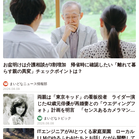
お盆明けは介護相談が3割増加 帰省時に確認したい「離れて暮
らす親の異変」チェックポイントは？
まいどなニュース情報部
2026.08.08
両親は「東京キッド」の看板役者 ライダー演
じた42歳元俳優が再婚妻との「ウエディングフ
ォト」計画を明言 「センスあるカメラマン求
む」
まいどなトピック
2026.08.08
ITエンジニアがAIとつくる家庭菜園 ローカル
LLMのゆるふわAIたちとお話しながら開墾して