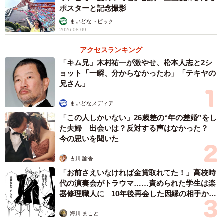
ポスターと記念撮影
まいどなトピック
2026.08.09
アクセスランキング
「キム兄」木村祐一が激やせ、松本人志と2シ
ョット「一瞬、分からなかったわ」「テキヤの
兄さん」
まいどなメディア
「この人しかいない」26歳差の“年の差婚”をし
た夫婦 出会いは？反対する声はなかった？
今の思いを聞いた
古川 諭香
「お前さえいなければ金賞取れてた！」高校時
代の演奏会がトラウマ……責められた学生は楽
器修理職人に 10年後再会した因縁の相手から
思わぬ申し出【漫画】
海川 まこと