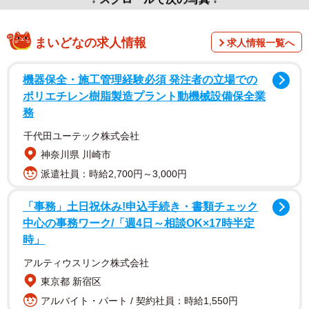
まいどなの求人情報
求人情報一覧へ
機器保全・施工管理経験必須 発注者の立場での
ポリエチレン樹脂製造プラント動機械設備保全業
務
千代田ユーテック株式会社
神奈川県 川崎市
派遣社員：時給2,700円～3,000円
「事務」土日祝休み!申込手続き・書類チェック
中心の事務ワーク/「週4日～相談OK×17時半定
時」
アルティウスリンク株式会社
東京都 新宿区
アルバイト・パート / 契約社員：時給1,550円