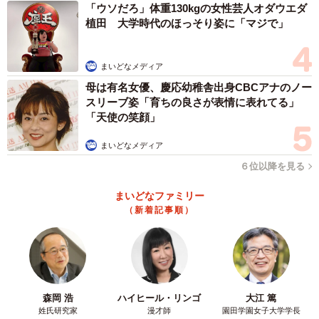
「ウソだろ」体重130kgの女性芸人オダウエダ
植田 大学時代のほっそり姿に「マジで」
まいどなメディア
母は有名女優、慶応幼稚舎出身CBCアナのノー
スリーブ姿「育ちの良さが表情に表れてる」
「天使の笑顔」
まいどなメディア
６位以降を見る
まいどなファミリー
（新着記事順）
森岡 浩
ハイヒール・リンゴ
大江 篤
姓氏研究家
漫才師
園田学園女子大学学長