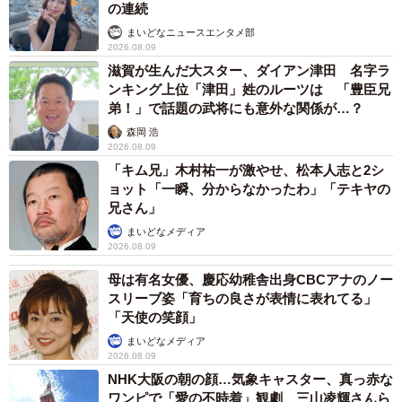
の連続
まいどなニュースエンタメ部
2026.08.09
滋賀が生んだ大スター、ダイアン津田 名字ラ
ンキング上位「津田」姓のルーツは 「豊臣兄
弟！」で話題の武将にも意外な関係が…？
森岡 浩
2026.08.09
「キム兄」木村祐一が激やせ、松本人志と2シ
ョット「一瞬、分からなかったわ」「テキヤの
兄さん」
まいどなメディア
2026.08.09
母は有名女優、慶応幼稚舎出身CBCアナのノー
スリーブ姿「育ちの良さが表情に表れてる」
「天使の笑顔」
まいどなメディア
2026.08.09
NHK大阪の朝の顔…気象キャスター、真っ赤な
ワンピで「愛の不時着」観劇 三山凌輝さんら