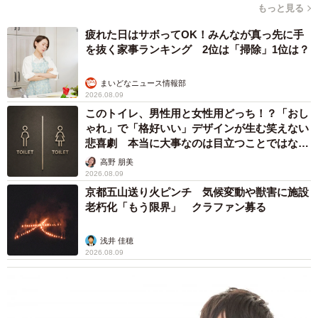
もっと見る
疲れた日はサボってOK！みんなが真っ先に手
を抜く家事ランキング 2位は「掃除」1位は？
まいどなニュース情報部
2026.08.09
このトイレ、男性用と女性用どっち！？「おし
ゃれ」で「格好いい」デザインが生む笑えない
悲喜劇 本当に大事なのは目立つことではな
く…
高野 朋美
2026.08.09
京都五山送り火ピンチ 気候変動や獣害に施設
老朽化「もう限界」 クラファン募る
浅井 佳穂
2026.08.09