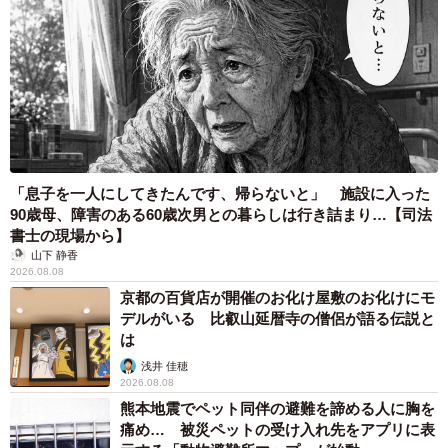
「息子を一人にしてきたんです、帰らないと」 施設に入った
90歳母、障害のある60歳次男との暮らしは行き詰まり…【司法
書士の現場から】
山下 静香
2026.08.08
京都の百貨店が開催のお化け屋敷のお化けにモ
デルがいる 比叡山延暦寺の僧侶が語る伝説と
は
浅井 佳穂
2026.08.08
熊本地震でペット同伴の避難を諦める人に胸を
痛め… 被災ペットの受け入れ先をアプリに表