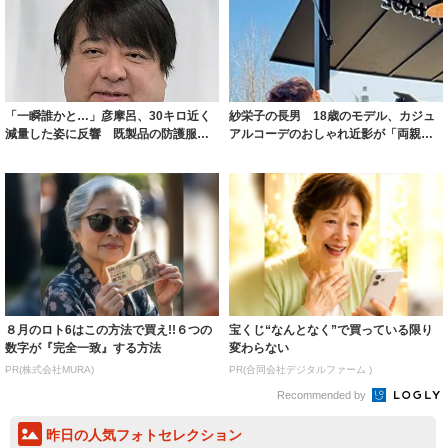
「一瞬誰かと…」彦摩呂、30キロ近く
紗栄子の長男 18歳のモデル、カジュ
減量した姿に反響 既製品の防護服が
アルコーデのおしゃれ近影が「両親の
着られると...
いいとこ取...
８月のロト6はこの方法で買え!!６つの
宝くじ“なんとなく”で買っている限り
数字が『完全一致』する方法
変わらない
PR(株式会社MURA)
PR(合同会社デジタルファーム )
Recommended by
昨日の人気フォトセレクション