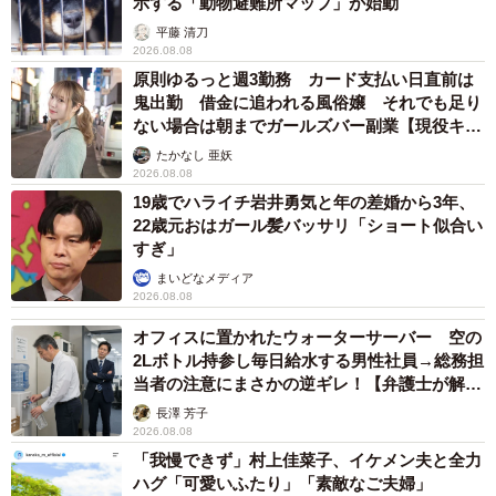
示する「動物避難所マップ」が始動
平藤 清刀
2026.08.08
原則ゆるっと週3勤務 カード支払い日直前は
鬼出勤 借金に追われる風俗嬢 それでも足り
ない場合は朝までガールズバー副業【現役キャ
ストに取材】
たかなし 亜妖
2026.08.08
19歳でハライチ岩井勇気と年の差婚から3年、
22歳元おはガール髪バッサリ「ショート似合い
すぎ」
まいどなメディア
2026.08.08
オフィスに置かれたウォーターサーバー 空の
2Lボトル持参し毎日給水する男性社員→総務担
当者の注意にまさかの逆ギレ！【弁護士が解
説】
長澤 芳子
2026.08.08
「我慢できず」村上佳菜子、イケメン夫と全力
ハグ「可愛いふたり」「素敵なご夫婦」