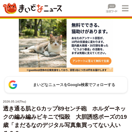
まいどなニュースをGoogle検索でフォローする
2026.05.14(Thu)
透き通る肌とGカップ89センチ砲 ホルダーネッ
クの編み編みビキニで悩殺 大胆誘惑ポーズの19
歳「まだるなのデジタル写真集買ってない人い