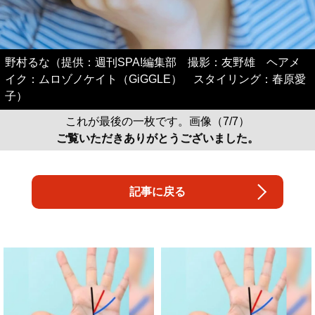
野村るな（提供：週刊SPA!編集部 撮影：友野雄 ヘアメ
イク：ムロゾノケイト（GiGGLE） スタイリング：春原愛
子）
これが最後の一枚です。画像（7/7）
ご覧いただきありがとうございました。
記事に戻る