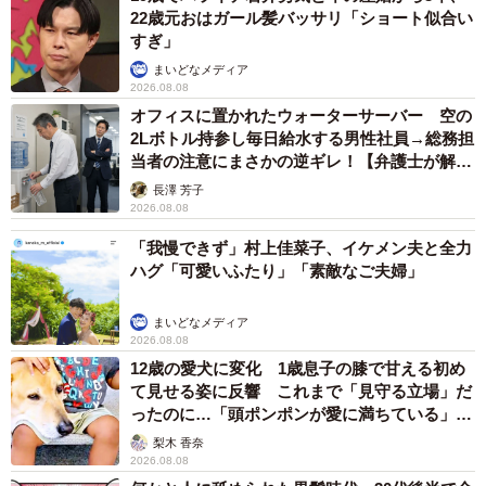
22歳元おはガール髪バッサリ「ショート似合い
すぎ」
まいどなメディア
2026.08.08
オフィスに置かれたウォーターサーバー 空の
2Lボトル持参し毎日給水する男性社員→総務担
当者の注意にまさかの逆ギレ！【弁護士が解
説】
長澤 芳子
2026.08.08
「我慢できず」村上佳菜子、イケメン夫と全力
ハグ「可愛いふたり」「素敵なご夫婦」
まいどなメディア
2026.08.08
12歳の愛犬に変化 1歳息子の膝で甘える初め
て見せる姿に反響 これまで「見守る立場」だ
ったのに…「頭ポンポンが愛に満ちている」
「尊…」
梨木 香奈
2026.08.08