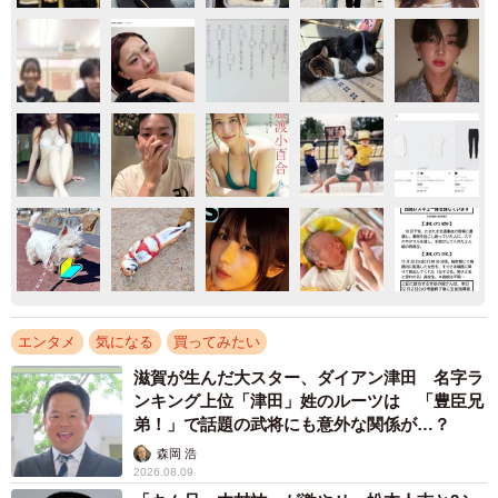
エンタメ
気になる
買ってみたい
滋賀が生んだ大スター、ダイアン津田 名字ラ
ンキング上位「津田」姓のルーツは 「豊臣兄
弟！」で話題の武将にも意外な関係が…？
森岡 浩
2026.08.09