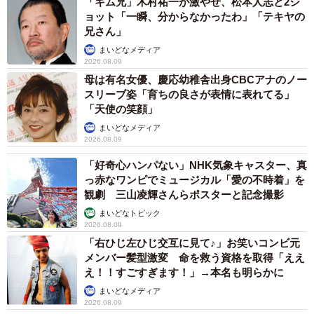
「キム兄」木村祐一が激やせ、松本人志と2シ
ョット「一瞬、分からなかったわ」「テキヤの
兄さん」
まいどなメディア
2026.08.09
母は有名女優、慶応幼稚舎出身CBCアナのノー
スリーブ姿「育ちの良さが表情に表れてる」
「天使の笑顔」
まいどなメディア
2026.08.09
「好奇心ハンパない」NHK気象キャスター、真
っ赤なワンピでミュージカル「愛の不時着」を
観劇 三山凌輝さんらポスターと記念撮影
まいどなトピック
2026.08.09
「右ひじ左ひじ交互に見て♪」お笑いコンビ元
メンバー髪型激変 命を救う資格を取得「ええ
え！！すごすぎます！」→本名も明らかに
まいどなメディア
2026.08.09