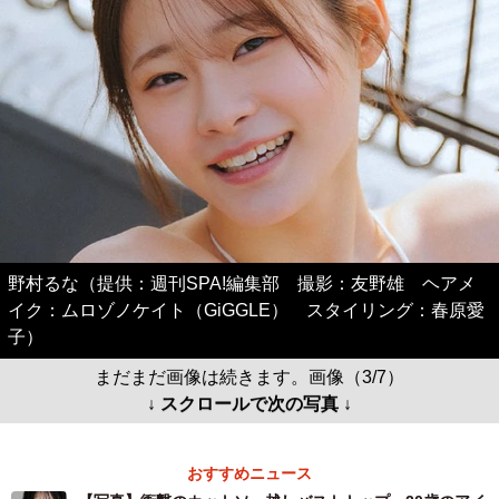
野村るな（提供：週刊SPA!編集部 撮影：友野雄 ヘアメ
イク：ムロゾノケイト（GiGGLE） スタイリング：春原愛
子）
まだまだ画像は続きます。画像（3/7）
↓ スクロールで次の写真 ↓
おすすめニュース