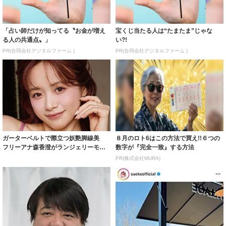
「占い師だけが知ってる〝お金が増え
宝くじ当たる人は“たまたま”じゃな
る人の共通点〟」
い?!
PR(合同会社デジタルファーム )
PR(合同会社デジタルファーム )
ガーターベルトで際立つ妖艶脚線美
８月のロト6はこの方法で買え!!６つの
フリーアナ森香澄がランジェリーモデ
数字が『完全一致』する方法
ルに ｢PE...
PR(株式会社MURA)