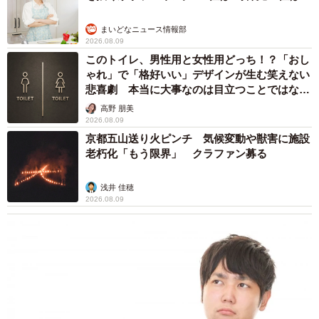
まいどなニュース情報部
2026.08.09
このトイレ、男性用と女性用どっち！？「おし
ゃれ」で「格好いい」デザインが生む笑えない
悲喜劇 本当に大事なのは目立つことではな
く…
高野 朋美
2026.08.09
京都五山送り火ピンチ 気候変動や獣害に施設
老朽化「もう限界」 クラファン募る
浅井 佳穂
2026.08.09