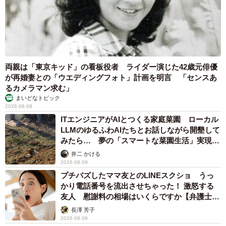
両親は「東京キッド」の看板役者 ライダー演じた42歳元俳優
が再婚妻との「ウエディングフォト」計画を明言 「センスあ
るカメラマン求む」
まいどなトピック
2026.08.08
ITエンジニアがAIとつくる家庭菜園 ローカル
LLMのゆるふわAIたちとお話しながら開墾して
みたら… 夢の「スマートな菜園生活」実現な
るか
井二 かける
2026.08.08
プチバズしたママ友とのLINEスクショ うっ
かり電話番号を流出させちゃった！ 激怒する
友人 慰謝料の相場はいくらですか【弁護士が
解説】
長澤 芳子
2026.08.08