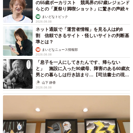
の55歳ボーカリスト 競馬界の57歳レジェンド
らとの「夏祭り満喫ショット」に驚きの声続々
まいどなトピック
2026.08.08
ネット通販で「運営者情報」を見る人は約8
割 信頼できるサイト・怪しいサイトの判断基
準とは？
まいどなニュース情報部
2026.08.08
「息子を一人にしてきたんです、帰らない
と」 施設に入った90歳母、障害のある60歳次
男との暮らしは行き詰まり…【司法書士の現場
から】
山下 静香
2026.08.08