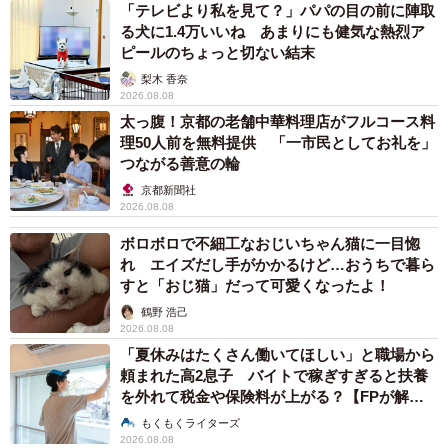
「テレビより私を見て？」パパの目の前に陣取
る犬に1.4万いいね あまりにも健気な熱烈ア
ピールのちょっと切ない結末
梨木 香奈
2026.08.08
太っ腹！京都の老舗中華料理店がフルコース料
理50人前を無料提供 「一市民としてお礼を」
つながる善意の輪
京都新聞社
2026.08.08
ボロボロで不細工なおじいちゃん猫に一目惚
れ エイズだし手がかかるけど…おうちで暮ら
すと「おじ猫」だって可愛くなったよ！
鶴野 浩己
2026.08.08
「夏休みはたくさん働いてほしい」と職場から
頼まれた高2息子 バイトで稼ぎすぎると扶養
を外れて税金や保険料が上がる？【FPが解
説】
もくもくライターズ
2026.08.08