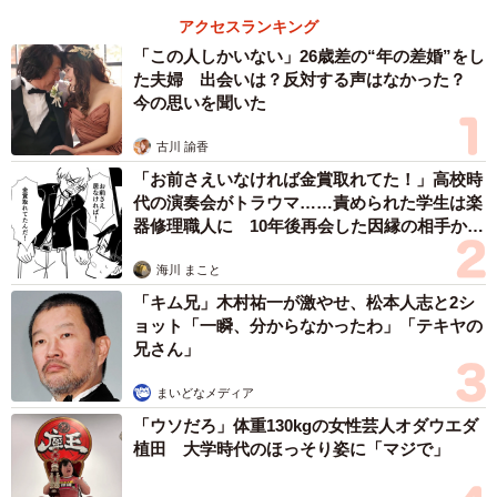
アクセスランキング
「この人しかいない」26歳差の“年の差婚”をし
た夫婦 出会いは？反対する声はなかった？
今の思いを聞いた
古川 諭香
「お前さえいなければ金賞取れてた！」高校時
代の演奏会がトラウマ……責められた学生は楽
器修理職人に 10年後再会した因縁の相手から
思わぬ申し出【漫画】
海川 まこと
「キム兄」木村祐一が激やせ、松本人志と2シ
ョット「一瞬、分からなかったわ」「テキヤの
兄さん」
まいどなメディア
「ウソだろ」体重130kgの女性芸人オダウエダ
植田 大学時代のほっそり姿に「マジで」