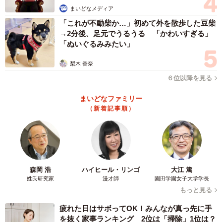
まいどなメディア
「これが不動柴か…」初めて外を散歩した豆柴
→2分後、足元でうるうる 「かわいすぎる」
「ぬいぐるみみたい」
梨木 香奈
６位以降を見る
まいどなファミリー
（新着記事順）
森岡 浩
ハイヒール・リンゴ
大江 篤
姓氏研究家
漫才師
園田学園女子大学学長
もっと見る
疲れた日はサボってOK！みんなが真っ先に手
を抜く家事ランキング 2位は「掃除」1位は？