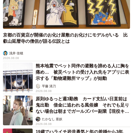
京都の百貨店が開催のお化け屋敷のお化けにモデルがいる 比
叡山延暦寺の僧侶が語る伝説とは
浅井 佳穂
2026.08.08
熊本地震でペット同伴の避難を諦める人に胸を
痛め… 被災ペットの受け入れ先をアプリに表
示する「動物避難所マップ」が始動
平藤 清刀
2026.08.08
原則ゆるっと週3勤務 カード支払い日直前は
鬼出勤 借金に追われる風俗嬢 それでも足り
ない場合は朝までガールズバー副業【現役キャ
ストに取材】
たかなし 亜妖
2026.08.08
19歳でハライチ岩井勇気と年の差婚から3年、