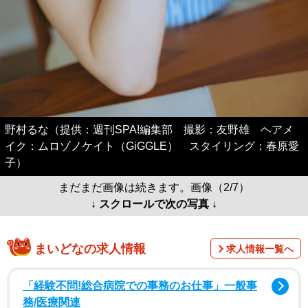
野村るな（提供：週刊SPA!編集部 撮影：友野雄 ヘアメ
イク：ムロゾノケイト（GiGGLE） スタイリング：春原愛
子）
まだまだ画像は続きます。画像（2/7）
↓ スクロールで次の写真 ↓
まいどなの求人情報
求人情報一覧へ
「経験不問!総合病院での事務のお仕事」一般事
務/医療関連