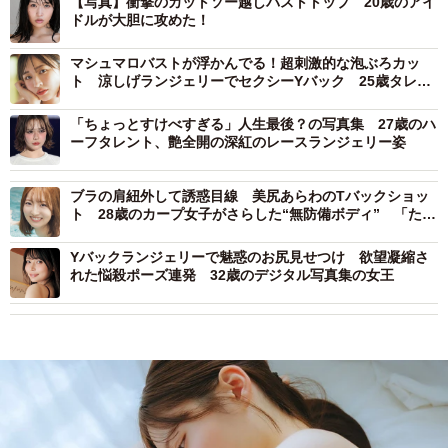
【写真】衝撃のカットソー越しバストトップ 20歳のアイ
ドルが大胆に攻めた！
マシュマロバストが浮かんでる！超刺激的な泡ぶろカッ
ト 涼しげランジェリーでセクシーYバック 25歳タレン
トが魅せる朝と夜の別の顔
「ちょっとすけべすぎる」人生最後？の写真集 27歳のハ
ーフタレント、艶全開の深紅のレースランジェリー姿
ブラの肩紐外して誘惑目線 美尻あらわのTバックショッ
ト 28歳のカープ女子がさらした“無防備ボディ” 「たく
さんの初めてを一緒に感じて」
Yバックランジェリーで魅惑のお尻見せつけ 欲望凝縮さ
れた悩殺ポーズ連発 32歳のデジタル写真集の女王