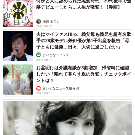
何かと人に舐められた黒髪時代 30代後半で金
髪デビューしたら…人生が激変！【漫画】
海川 まこと
2026.08.08
夫はマイファスHiro、義父母も義兄も超有名歌
手の28歳モデル兼俳優が第1子出産を報告「母
子ともに健康…日々、大切に過ごしたい」
まいどなトピック
2026.08.08
お盆明けは介護相談が3割増加 帰省時に確認
したい「離れて暮らす親の異変」チェックポイ
ントは？
まいどなニュース情報部
2026.08.08