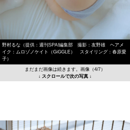
野村るな（提供：週刊SPA!編集部 撮影：友野雄 ヘアメ
イク：ムロゾノケイト（GiGGLE） スタイリング：春原愛
子）
まだまだ画像は続きます。画像（4/7）
↓ スクロールで次の写真 ↓