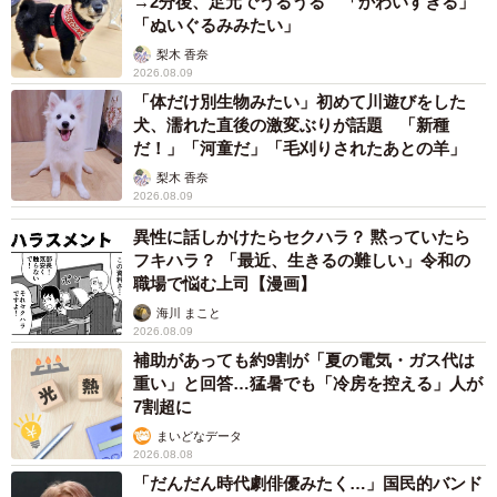
→2分後、足元でうるうる 「かわいすぎる」
「ぬいぐるみみたい」
梨木 香奈
2026.08.09
「体だけ別生物みたい」初めて川遊びをした
犬、濡れた直後の激変ぶりが話題 「新種
だ！」「河童だ」「毛刈りされたあとの羊」
梨木 香奈
2026.08.09
異性に話しかけたらセクハラ？ 黙っていたら
フキハラ？ 「最近、生きるの難しい」令和の
職場で悩む上司【漫画】
海川 まこと
2026.08.09
補助があっても約9割が「夏の電気・ガス代は
重い」と回答…猛暑でも「冷房を控える」人が
7割超に
まいどなデータ
2026.08.08
「だんだん時代劇俳優みたく…」国民的バンド