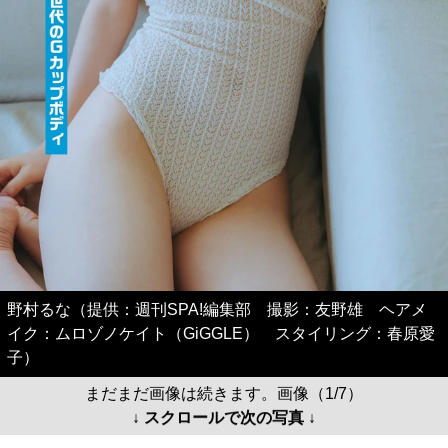
野村るな（提供：週刊SPA!編集部 撮影：友野雄 ヘアメ
イク：ムロゾノケイト（GiGGLE） スタイリング：春原愛
子）
まだまだ画像は続きます。画像（1/7）
↓ スクロールで次の写真 ↓