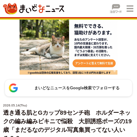
まいどなニュースをGoogle検索でフォローする
2026.05.14(Thu)
透き通る肌とGカップ89センチ砲 ホルダーネッ
クの編み編みビキニで悩殺 大胆誘惑ポーズの19
歳「まだるなのデジタル写真集買ってない人い