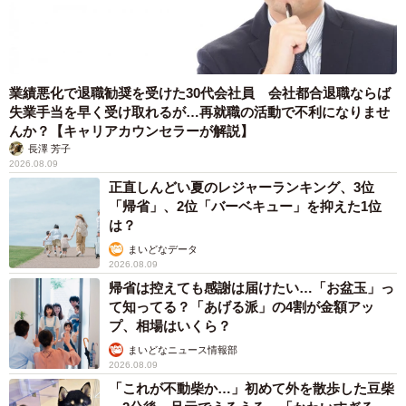
業績悪化で退職勧奨を受けた30代会社員 会社都合退職ならば
失業手当を早く受け取れるが…再就職の活動で不利になりませ
んか？【キャリアカウンセラーが解説】
長澤 芳子
2026.08.09
正直しんどい夏のレジャーランキング、3位
「帰省」、2位「バーベキュー」を抑えた1位
は？
まいどなデータ
2026.08.09
帰省は控えても感謝は届けたい…「お盆玉」っ
て知ってる？「あげる派」の4割が金額アッ
プ、相場はいくら？
まいどなニュース情報部
2026.08.09
「これが不動柴か…」初めて外を散歩した豆柴