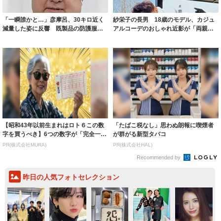
「一瞬誰かと…」彦摩呂、30キロ近く
紗栄子の長男 18歳のモデル、カジュ
減量した姿に反響 既製品の防護服が
アルコーデのおしゃれ近影が「両親の
着られると...
いいとこ取...
【昭和43年以前生まれはロト６この数
「たばこ税なし」思わぬ朗報に喫煙者
字を買うべき】6つの数字が「完全一
が群がる新型タバコ
致」する方...
PR(株式会社MURA)
PR(株式会社HAL)
Recommended by
昨日の人気フォトセレクション