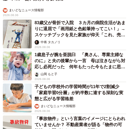
この投稿には、多くの共感の声が寄せられました。
まいどなニュース情報部
2026.08.06
「命日って言葉だけで泣けてくる」
83歳父が骨折で入院 ３カ月の病院生活があま
「放っておけなかった息子さん、優しい」
りに退屈で「画用紙と色鉛筆持ってこい！」→
スケッチブックを見た家族が仰天「これ、売れ
「猫って本当に癒されますね」
ますよ…」
中将 タカノリ
2026.08.06
さらに、「そのうちついて回ってくるよ」「もう“うちの
1歳息子が腕を亜脱臼 「奥さん、専業主婦な
子”ですね」といった、これからの暮らしを楽しみにするコ
のに」と夫の後輩から一言 母は泣きながら対
メントも多く見られました。
応し必死だった 何年もたった今もたまに思い
出し…
山岡 もと子
2026.08.06
悲しみの記憶と、新しい命との出会い。命日という特別な
子どもの学校外の学習時間が11年で2割減少
日に訪れた出来事は、家族にとって新たな一歩となったよ
「家庭学習0分層」が約半数に達する深刻な実
うです。
態と広がる学習格差
まいどなニュース情報部
2026.08.06
「事故物件」という言葉のイメージにとらわれ
ていませんか？ 不動産業者が語る「物件の可