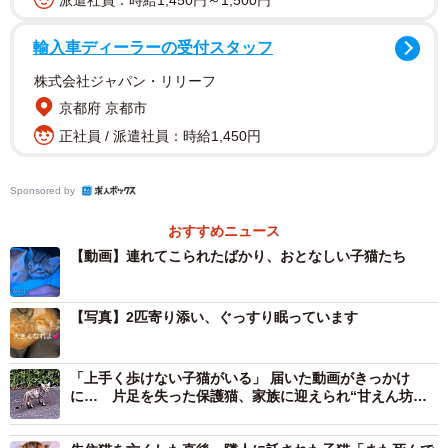
派遣社員：時給1,450円～1,500円
輸入車ディーラーの受付スタッフ
株式会社ジャパン・リリーフ
京都府 京都市
正社員 / 派遣社員：時給1,450円
Sponsored by
2/5
おすすめニュース
先住猫の命日の日。とってもちっちゃい子猫たち（「けいちゃん⌇お家大
【動画】連れてこられたばかり、おとなしい子猫たち
好き51歳母」さん提供、Instagramよりキャプチャ撮影）
「もう猫は飼わない」そう決めていたはずだった
【写真】2匹寄り添い、ぐっすり眠っています
けいちゃんさんの家では、これまでに3匹の猫と暮らしてき
「上手く歩けない子猫がいる」 届いた動画がきっかけ
ました。病気や心臓発作、そして18歳まで生きた猫を見送
に… 片足を失った保護猫、家族に迎えられ“甘えん坊レ
るなど、深い時間をともに過ごしてきたといいます。
ディ”に成長