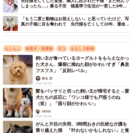
先住猫を亡くした直後、隣人に託された子猫「また死んで
特に最後の1匹を見送ったのは、昨年の4月20日。その後は
しまったら…」募る不安 猫基準で生活が一変した8年の
愛情の絆
「もう猫は飼わない」と心に決めていたけいちゃんさん。
「もう二度と動物はお迎えしない」と思っていたけど、写
しかし一方で、息子さんにとっては“猫がいる生活”が当たり
真の子猫に目を奪われて 先代猫を亡くして10年、運命の
前でした。
子と新たな絆を育む
玄関を開けても出迎えてくれる存在がいない。呼んでも返
もふもふ
保護犬・保護猫
ネコ
おもしろ動画
事が返ってこない。そんな日常に、寂しさを感じていたの
飼い主が食べているヨーグルトをもらえなかっ
は家族みんな同じだったといいます。
た犬さん、爆裂に拗ねた顔がかわいすぎ「鼻息
フスフス」「反則レベル」
命日に連れてきた2匹の子猫「嬉しさ99、不安1」
椎名 碧
2026.08.06
転機となったのは、亡くなった猫の命日。「もう1年だね」
髪をバッサリと切った飼い主が帰宅すると→愛
と何気なく口にした言葉が、息子さんの背中を押しまし
犬たちの反応に「ワンコ様でも戸惑うのね
（笑）」「困り顔がかわいい」
た。知人から「命日なら連れて行ってあげれば」と声をか
ANNA
けられたこともあり、その日の夜、知人宅で生まれた子猫
2026.08.06
たちを迎えに行ったのだそうです。
がんと片目の失明、3時間おきの壮絶な介護を
乗り越えた猫 「叶わないかもしれない」と覚