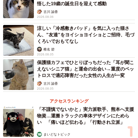
とはいえ、実際に連れてこられたのは、まさかの2匹。しか
悟した19歳の誕生日を迎えて感動
もまだ小さな子猫です。
古川 諭香
2026.08.06
「いつかはと思っていたけど、まさか命日に、しかも2匹。
涼しい「冷感敷きパッド」を気に入った猫さ
ん、”友達”をヨイショヨイショとご招待、毛づ
どうしようという気持ちもありました」
くろいでおもてなし
椎名 碧
それでもその感情は、「嬉しさ99、不安1」。戸惑いを上回
2026.08.05
る喜びが、家族を包み込んでいました。
保護猫カフェでひとりぼっちだった「耳が聞こ
えないシニア猫」と運命の出会い→重度のペッ
トロスで適応障害だった女性の人生が一変
古川 諭香
2026.08.05
アクセスランキング
「不謹慎でないかと」実力派歌手、熊本へ支援
物資…運搬トラックの車体デザインにためら
い 「痛いほど伝わる」「行動され立派」
まいどなトピック