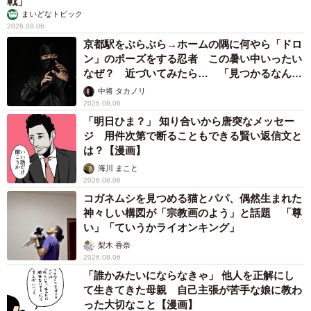
戦」
まいどなトピック
2026.08.06
京都駅をぶらぶら→ホームの隅に何やら「ドロ
ン」のポーズをする忍者 この暑い中いったい
なぜ？ 近づいてみたら… 「見つかるなんて
未熟」
中将 タカノリ
4/5
2026.08.06
「明日ひま？」 知り合いから唐突なメッセー
こちらは、トゥルちゃん（「けいちゃん⌇お家大好き51歳母」さん提供、
ジ 用件次第で断ることもできる賢い返信文と
Instagramよりキャプチャ撮影）
は？【漫画】
海川 まこと
「2匹で正解だった」兄弟だからこその関係性
2026.08.06
コガネムシを見つめる猫とパパ、偶然生まれた
今回の出来事で、特に印象に残っているのは“2匹一緒に迎
神々しい構図が「宗教画のよう」と話題 「尊
えたこと”だといいます。
い」「ていうかライオンキング」
梨木 香奈
「一緒に遊んで、一緒に寝て、何をするにも一緒。兄弟っ
2026.08.06
「誰かみたいにならなきゃ」 他人を正解にし
ていいなって思いました」
て生きてきた母親 自己主張が苦手な娘に教わ
った大切なこと【漫画】