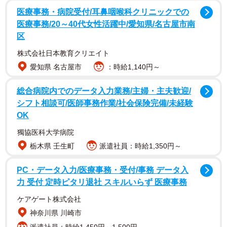
その出来事が起きたのは、日付が変わるころ。寝室で休ん
医療事務・病院受付/耳鼻咽喉科クリニックでの
医療事務/20～40代女性活躍中/愛知県/名古屋市南
でいたけいちゃんさんのもとへ、“社会人1年生”の息子さん
区
（21歳）がやってきました。
株式会社日本教育クリエイト
ベッドの横で何やら“ゴソゴソ”。その手元にあった洗濯ネッ
愛知県 名古屋市
：時給1,140円～
トを見た瞬間、「もしかして」と直感したといいます。
総合病院内でのデータ入力業務/主婦・主夫歓迎/
シフト相談可/医師事務作業/社会保険完備/未経験
「いつかは連れてくるだろうと思っていたけど、まさか夜
OK
中にとは…」
獨協医科大学病院
栃木県 壬生町
派遣社員：時給1,350円～
そう語る通り、息子さんが抱えていたのは、なんと生後間
もない子猫たち。予想外のタイミングで訪れた新しい命と
PC・データ入力/医療事務・受付/事務 データ入
の出会いに、驚きながらもすぐにその瞬間を記録し始めた
力 受付 定時ピタリ退社 スキルいらず 医療事務
そうです。
ケアゲート株式会社
神奈川県 川崎市