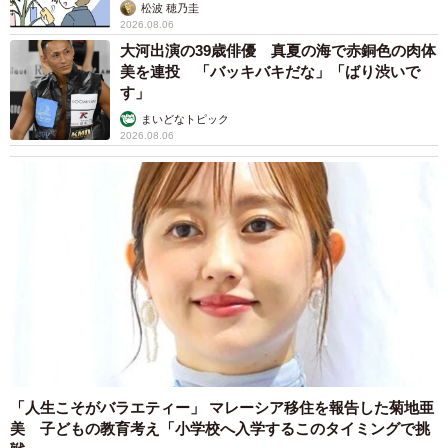
松波 穂乃圭
2026.08.06
大河出演の39歳俳優 真夏の海で赤銅色の肉体
美を連投 「バッキバキだな」「ばり渋いで
す」
まいどなトピック
2026.08.06
「人生こそがバラエティー」 マレーシア移住を報告した菊地亜
美 子どもの教育考え「小学校へ入学するこのタイミングで挑