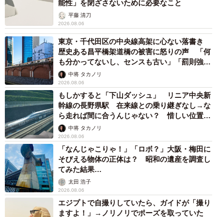
能性」を閉ざさないために必要なこと
平藤 清刀
2026.08.06
東京・千代田区の中央線高架に心ない落書き
歴史ある昌平橋架道橋の被害に怒りの声 「何
も分かってないし、センスも古い」「罰則強化
して」
中将 タカノリ
2026.08.06
もしかすると「下山ダッシュ」 リニア中央新
幹線の長野県駅 在来線との乗り継ぎなし→な
ら走れば間に合うんじゃない？ 惜しい位置関
係が反響
中将 タカノリ
2026.08.06
「なんじゃこりゃ！」「ロボ？」大阪・梅田に
そびえる物体の正体は？ 昭和の遺産を調査し
てみた結果…
太田 浩子
2026.08.06
エジプトで自撮りしていたら、ガイドが「撮り
ますよ！」→ノリノリでポーズを取っていた