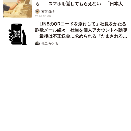
ら……スマホを返してもらえない 「日本人は
カモ代表かも」「私は6時間で3万円払った」
宮前 晶子
2026.08.06
「LINEのQRコードを添付して」社長をかたる
詐欺メール続々 社員を個人アカウントへ誘導
→最後は不正送金…求められる「だまされる前
提」の対策
井二 かける
2026.08.06
重みも歴史もズッシリ…出雲大社の日本最大級「大しめ縄」が8