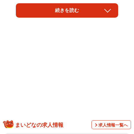
投稿したのは、Instagramユーザー「けいちゃん⌇お家大好
続きを読む
き51歳母」さん。家族と猫との暮らしを発信する中で起き
た、思いがけない出来事でした。
「洗濯ネットを見た瞬間にピンときた」深夜の出
まいどなの求人情報
求人情報一覧へ
来事