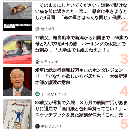
「そのままにしといてください」道路で動けな
い猫を前に返された一言… 懸命に生きようと
した4日間 「命の重さはみんな同じ」保護団
体代表の訴え
渡辺 晴子
72歳父、軽自動車で新潟から四国まで 65歳の
母と2人で3泊4日の旅 パーキングの休憩まで
分刻み… 「大学生でも組まねえよ！」
山岡 もと子
愛車は総走行距離17万キロのホンダレジェン
ド 「どなたか欲しい方が居たら」 大御所漫
才師が譲渡の意向
まいどなトピック
83歳父が骨折で入院 ３カ月の病院生活があま
りに退屈で「画用紙と色鉛筆持ってこい！」→
スケッチブックを見た家族が仰天「これ、売れ
ますよ…」
中将 タカノリ
3/5