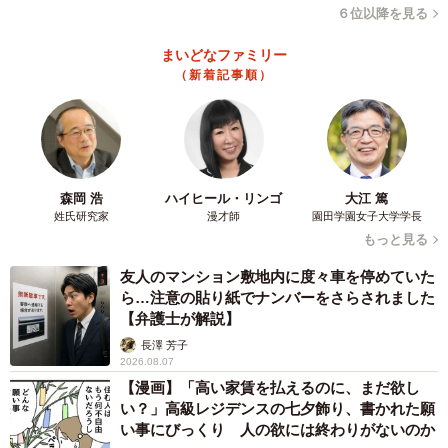
６位以降を見る
名前はベルちゃんに（「けいちゃん⌇お家大好き51歳母」さん提供、
まいどなファミリー
Instagramよりキャプチャ撮影）
（新着記事順）
初日のおとなしさはどこへ？今では“やんちゃ全
開”
迎えた当初はおとなしかったという子猫たち。しかし今で
はすっかり本領発揮。
森岡 浩
ハイヒール・リンゴ
大江 篤
姓氏研究家
漫才師
園田学園女子大学学長
もっと見る
「飛ぶ、飛ぶ、飛ぶ。起きたらご飯、遊んで、寝る。そし
てまた遊ぶ」
友人のマンション敷地内に度々車を停めていた
ら…注意の貼り紙でナンバーをさらされました
【弁護士が解説】
元気いっぱいに家の中を駆け回り、与えたご飯はきれいに
長澤 芳子
完食。飼い主さんは「私たちは傷だらけです♪」と笑いなが
2026.08.07
ら話します。
【漫画】「高い家賃を払えるのに、まだ欲し
い？」高級レジデンスの七夕飾り、書かれた願
い事にびっくり 人の欲には終わりがないのか