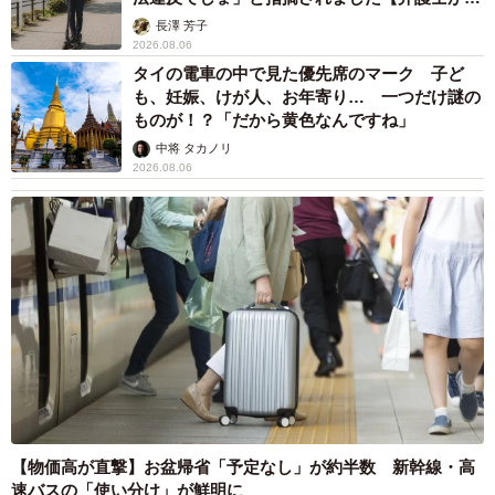
説】
長澤 芳子
2026.08.06
タイの電車の中で見た優先席のマーク 子ど
も、妊娠、けが人、お年寄り… 一つだけ謎の
ものが！？「だから黄色なんですね」
中将 タカノリ
2026.08.06
5/5
2匹でぐっすり寝ています（「けいちゃん⌇お家大好き51歳母」さん提
供、Instagramよりキャプチャ撮影）
SNSでも広がる共感「命日って言葉だけで泣け
【物価高が直撃】お盆帰省「予定なし」が約半数 新幹線・高
る」
速バスの「使い分け」が鮮明に