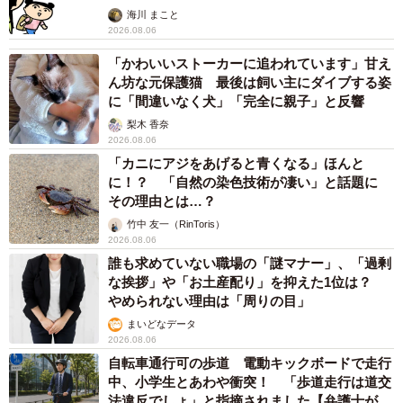
遊び相手がいることでエネルギーを発散し合い、自然と寄
海川 まこと
り添いながら成長していく姿に、日々癒やされているそう
2026.08.06
です。
「かわいいストーカーに追われています」甘え
ん坊な元保護猫 最後は飼い主にダイブする姿
に「間違いなく犬」「完全に親子」と反響
梨木 香奈
2026.08.06
「カニにアジをあげると青くなる」ほんと
に！？ 「自然の染色技術が凄い」と話題に
その理由とは…？
竹中 友一（RinToris）
2026.08.06
誰も求めていない職場の「謎マナー」、「過剰
な挨拶」や「お土産配り」を抑えた1位は？
やめられない理由は「周りの目」
まいどなデータ
2026.08.06
自転車通行可の歩道 電動キックボードで走行
中、小学生とあわや衝突！ 「歩道走行は道交
法違反でしょ」と指摘されました【弁護士が解