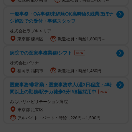
茨城県 龍ケ崎市
派遣社員：時給1,420円～
一般事務・OA事務/未経験OK高時給&残業ほぼナ
シ施設での受付・事務スタッフ
株式会社ラブキャリア
東京都 練馬区
派遣社員：時給1,800円～
病院での医療事務業務/シフト
NEW
株式会社パソナ
福岡県 福岡市
派遣社員：時給1,430円
作者によると「オーストラリアでは店員さんも強い」らし
いです。実際にオーストラリアでは、多くの店先に「カス
医療事務/非常勤・医療事務求人/週3日程度・4時
タマーハラスメントは許さない」といった旨の張り紙が掲
間以上の勤務/駅チカ徒歩3分!/積極採用中
NEW
示されています。
みらいリハビリテーション病院
東京都 足立区
アルバイト・パート：時給1,226円～1,500円