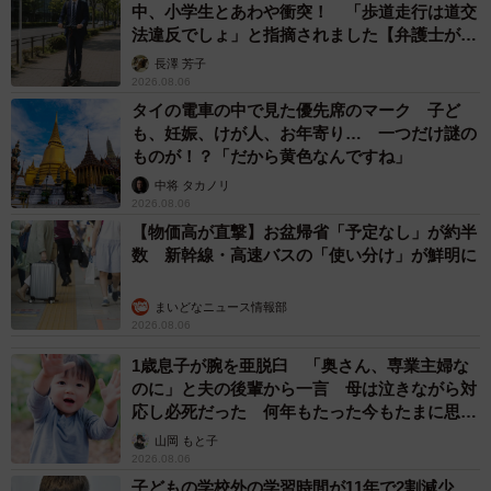
中、小学生とあわや衝突！ 「歩道走行は道交
た。
法違反でしょ」と指摘されました【弁護士が解
説】
長澤 芳子
正義感が強く、行動力がすごい人が多いのだと思
2026.08.06
タイの電車の中で見た優先席のマーク 子ど
います
も、妊娠、けが人、お年寄り… 一つだけ謎の
―このエピソードを漫画として描こうと思われたきっかけ
ものが！？「だから黄色なんですね」
があれば教えてください。
中将 タカノリ
2026.08.06
【物価高が直撃】お盆帰省「予定なし」が約半
日本ではあまり見かけないタイプの方だったため、カルチ
数 新幹線・高速バスの「使い分け」が鮮明に
ャーギャップとして面白いと感じ、このエピソードを描き
ました。
まいどなニュース情報部
2026.08.06
―日本では、このような迷惑客に対して直接対抗する人は
1歳息子が腕を亜脱臼 「奥さん、専業主婦な
のに」と夫の後輩から一言 母は泣きながら対
少ないように感じますが、オーストラリアの方々はどのよ
応し必死だった 何年もたった今もたまに思い
うな人が多いと感じられますか。
出し…
山岡 もと子
2026.08.06
正義感が強く、行動力がすごい人が多いのだと思います。
子どもの学校外の学習時間が11年で2割減少