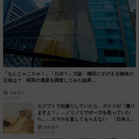
▽電子書籍『サマ子の豪州ママじゃーなる』（Amazon）
https://amzn.asia/d/0fxKcyzO
▽ブログ『サマ子の海外ママじゃーなる』
https://ausjapan-life.com/
「なんじゃこりゃ！」「ロボ？」大阪・梅田にそびえる物体の
正体は？ 昭和の遺産を調査してみた結果…
太田 浩子
2026.08.06
エジプトで自撮りしていたら、ガイドが「撮り
ますよ！」→ノリノリでポーズを取っていた
ら……スマホを返してもらえない 「日本人は
カモ代表かも」「私は6時間で3万円払った」
宮前 晶子
2026.08.06