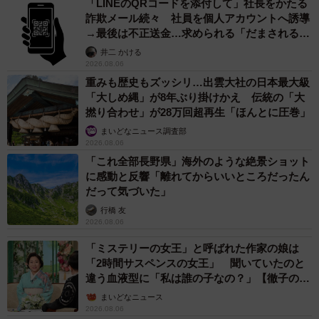
「LINEのQRコードを添付して」社長をかたる
詐欺メール続々 社員を個人アカウントへ誘導
→最後は不正送金…求められる「だまされる前
提」の対策
井二 かける
2026.08.06
重みも歴史もズッシリ…出雲大社の日本最大級
「大しめ縄」が8年ぶり掛けかえ 伝統の「大
撚り合わせ」が28万回超再生「ほんとに圧巻」
まいどなニュース調査部
2026.08.06
「これ全部長野県」海外のような絶景ショット
に感動と反響「離れてからいいところだったん
だって気づいた」
行橋 友
2026.08.06
「ミステリーの女王」と呼ばれた作家の娘は
「2時間サスペンスの女王」 聞いていたのと
違う血液型に「私は誰の子なの？」【徹子の部
屋】
まいどなニュース
2026.08.06