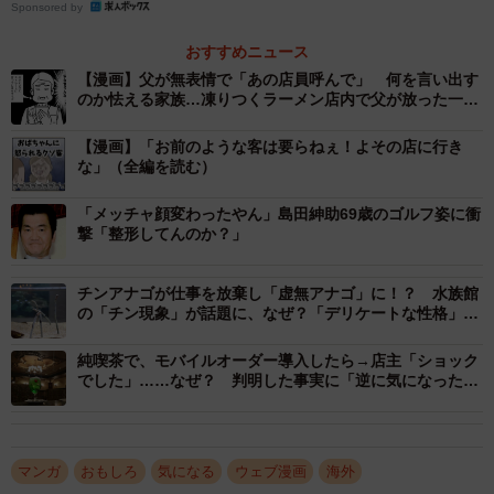
Sponsored by
おすすめニュース
【漫画】父が無表情で「あの店員呼んで」 何を言い出す
のか怯える家族…凍りつくラーメン店内で父が放った一言
とは
【漫画】「お前のような客は要らねぇ！よその店に行き
な」（全編を読む）
「メッチャ顔変わったやん」島田紳助69歳のゴルフ姿に衝
撃「整形してんのか？」
チンアナゴが仕事を放棄し「虚無アナゴ」に！？ 水族館
の「チン現象」が話題に、なぜ？「デリケートな性格」
「やさしくしてあげて」
純喫茶で、モバイルオーダー導入したら→店主「ショック
2/11
でした」……なぜ？ 判明した事実に「逆に気になった」
「データで見ると意外な発見ありますよね」
いきなり割り込みされた！（サマ子さん提供）
ある日、作者はベビーカーに子どもを乗せ、スーパーへ買
マンガ
おもしろ
気になる
ウェブ漫画
海外
い物に訪れていました。レジに並びながら「もうちょっと