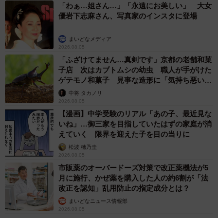
「わぁ…姐さん…」「永遠にお美しい」 大女
優岩下志麻さん、写真家のインスタに登場
まいどなメディア
2026.08.05
「ふざけてません…真剣です」京都の老舗和菓
子店 次はカブトムシの幼虫 職人が手がけた
ゲテモノ和菓子 見事な造形に「気持ち悪いく
らいリアル」
中将 タカノリ
2026.08.05
【漫画】中学受験のリアル「あの子、最近見な
いね」…御三家を目指していたはずの家庭が消
えていく 限界を迎えた子を目の当りに
松波 穂乃圭
2026.08.05
市販薬のオーバードーズ対策で改正薬機法が5
月に施行、かぜ薬を購入した人の約6割が「法
改正を認知」乱用防止の指定成分とは？
まいどなニュース情報部
2026.08.05