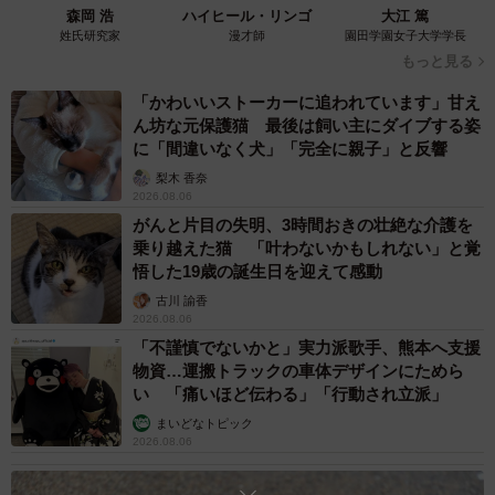
森岡 浩
ハイヒール・リンゴ
大江 篤
姓氏研究家
漫才師
園田学園女子大学学長
続けて「泣いている赤ちゃんを連れた母親の前に割り込む
もっと見る
なボケが！」「あたしの店にお前のような客は要らねぇ
わ！」「別の店に行きな！」と怒涛の勢いで男性に怒りを
「かわいいストーカーに追われています」甘え
ん坊な元保護猫 最後は飼い主にダイブする姿
ぶつけるのでした。そして通りすがりのモールの警備員に
に「間違いなく犬」「完全に親子」と反響
も監視される中、男性は悔しそうな表情を浮かべながら、
梨木 香奈
そのまま店を後にします。
2026.08.06
がんと片目の失明、3時間おきの壮絶な介護を
乗り越えた猫 「叶わないかもしれない」と覚
悟した19歳の誕生日を迎えて感動
古川 諭香
2026.08.06
「不謹慎でないかと」実力派歌手、熊本へ支援
物資…運搬トラックの車体デザインにためら
い 「痛いほど伝わる」「行動され立派」
まいどなトピック
2026.08.06