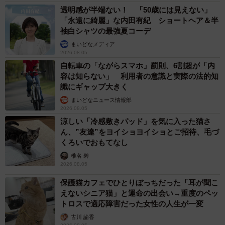
透明感が半端ない！ 「50歳には見えない」
「永遠に綺麗」な内田有紀 ショートヘア＆半
袖白シャツの最強夏コーデ
まいどなメディア
2026.08.05
自転車の「ながらスマホ」罰則、6割超が「内
容は知らない」 利用者の意識と実際の法的知
識にギャップ大きく
まいどなニュース情報部
2026.08.05
涼しい「冷感敷きパッド」を気に入った猫さ
ん、”友達”をヨイショヨイショとご招待、毛づ
くろいでおもてなし
椎名 碧
2026.08.05
保護猫カフェでひとりぼっちだった「耳が聞こ
えないシニア猫」と運命の出会い→重度のペッ
トロスで適応障害だった女性の人生が一変
古川 諭香