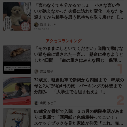
「言わなくても分かるでしょ」 小さな言い争
いが絶えなかった夫婦に訪れた変化 あなたを
3/11
迎えてから相手を思う気持ちを取り戻せた【漫
割り込みしたうえに作者への文句を言い続ける男性（サマ子さん提供）
画】
海川 まこと
2026.08.04
これに驚きつつも、作者が順番待ちをしていることを伝え
アクセスランキング
ると、男性は威圧的な態度で「優先してくんね？ 俺、これ
「そのままにしといてください」道路で動けな
1個買いたいだけなんだわ」と言います。さらに男性は、作
い猫を前に返された一言… 懸命に生きようと
者のカゴに入った商品の多さや、子どもの泣き声について
した4日間 「命の重さはみんな同じ」保護団
体代表の訴え
も次々と文句を言いはじめました。
渡辺 晴子
72歳父、軽自動車で新潟から四国まで 65歳の
母と2人で3泊4日の旅 パーキングの休憩まで
分刻み… 「大学生でも組まねえよ！」
山岡 もと子
83歳父が骨折で入院 ３カ月の病院生活があま
りに退屈で「画用紙と色鉛筆持ってこい！」→
スケッチブックを見た家族が仰天「これ、売れ