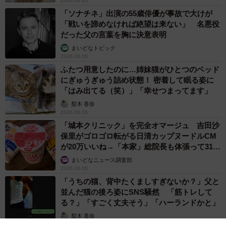
2026.08.05
「ソナチネ」出演の55歳俳優が事故で大けが
「戦いを諦めなければ絶望は来ない」 名悪役
だった父の言葉を胸に決意表明
まいどなトピック
2026.08.05
ふたつ用意したのに…姉妹猫がひとつのベッド
にぎゅうぎゅう詰め状態！ 密着して眠る姿に
「はみ出てる（笑）」「幸せつまってます」
梨木 香奈
2026.08.05
「城本クリニック」を完全オマージュ 吉田沙
保里がゴロゴロ転がる日清カップヌードルCM
が20万いいね→「本家」総院長も体張って31万
いいね
まいどなニュース調査部
2026.08.05
「うちの猫、背中たくましすぎないか？」父と
並んだ猫の後ろ姿にSNS騒然 「筋トレして
る？」「すごく丈夫そう」「ハーランドかと」
梨木 香奈
2026.08.05