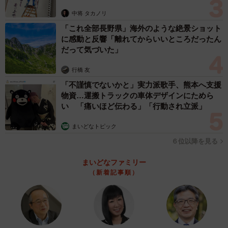
ますよ…」
中将 タカノリ
「これ全部長野県」海外のような絶景ショット
に感動と反響「離れてからいいところだったん
だって気づいた」
行橋 友
「不謹慎でないかと」実力派歌手、熊本へ支援
物資…運搬トラックの車体デザインにためら
い 「痛いほど伝わる」「行動され立派」
4/11
まいどなトピック
怒涛のおばさんラッシュ（サマ子さん提供）
６位以降を見る
まいどなファミリー
あまりの態度にサマ子さんが呆然としていると、その男性
（新着記事順）
の背後にただならぬ気配が。そこには、怒りの表情を浮か
べた女性店員が立っていました。店員は男性に向かって、
「アンタ…割り込むんじゃないよ！」と言いながら男性を
睨みつけます。