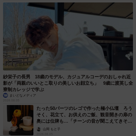
紗栄子の長男 18歳のモデル、カジュアルコーデのおしゃれ近
影が「両親のいいとこ取りの美しいお顔立ち」 9歳に渡英し全
寮制カレッジで学ぶ
まいどなメディア
2026.08.05
たった50パーツのレゴで作った極小仏壇 ろう
そく、花立て、お供えのご飯、観音開きの扉の
奥には位牌も…「チーンの音が聞こえてきそ
う」
山岡 もと子
2026.08.05