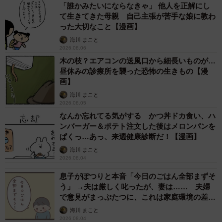
「誰かみたいにならなきゃ」 他人を正解にし
だから、まってね」と、泣き出した子どもをあやしていた
て生きてきた母親 自己主張が苦手な娘に教わ
そのときです。突然、後ろに並んでいた男性が、何食わぬ
った大切なこと【漫画】
顔で作者の前にスッと割り込んできたのです。
海川 まこと
2026.08.06
木の枝？エアコンの送風口から細長いものが…
昼休みの診療所を襲った恐怖の生きもの【漫
画】
海川 まこと
2026.08.05
なんか忘れてる気がする かつ丼ドカ食い、ハ
ンバーガー＆ポテト注文した後はメロンパンを
ぱくっ…あっ、来週健康診断だ！【漫画】
海川 まこと
2026.08.04
息子がぽつりと本音「今日のごはん全部まずそ
う」 →夫は厳しく叱ったが、妻は…… 夫婦
で意見がまっぷたつに、これは家庭環境の差？
【漫画】
海川 まこと
2026.08.04