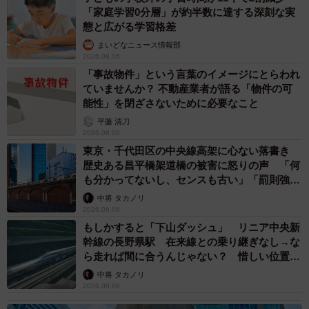
「家庭学習0分層」が約半数に達する深刻な実
態と広がる学習格差
―同作を通して、オーストラリアで生活する中で改めて感
まいどなニュース情報部
じたことがあれば教えてください。
2026.08.06
「事故物件」という言葉のイメージにとらわれ
このエピソードとは直接関係はありませんが、オーストラ
ていませんか？ 不動産業者が語る「物件の可
リアでの生活を通して、困っている人がいれば自分から積
能性」を閉ざさないために必要なこと
極的に助けようという意識が強くなりました。
平藤 清刀
2026.08.06
東京・千代田区の中央線高架に心ない落書き
＜サマ子さん関連情報＞
歴史ある昌平橋架道橋の被害に怒りの声 「何
▽Instagram
も分かってないし、センスも古い」「罰則強化
して」
https://www.instagram.com/samako_aus/
中将 タカノリ
2026.08.06
▽X（旧Twitter）
もしかすると「下山ダッシュ」 リニア中央新
https://x.com/samako_aus
幹線の長野県駅 在来線との乗り継ぎなし→な
▽電子書籍『日本で国際結婚式したら超大変でした』
ら走れば間に合うんじゃない？ 惜しい位置関
係が反響
（Amazon）
中将 タカノリ
2026.08.06
https://amzn.asia/d/09XDSTOK