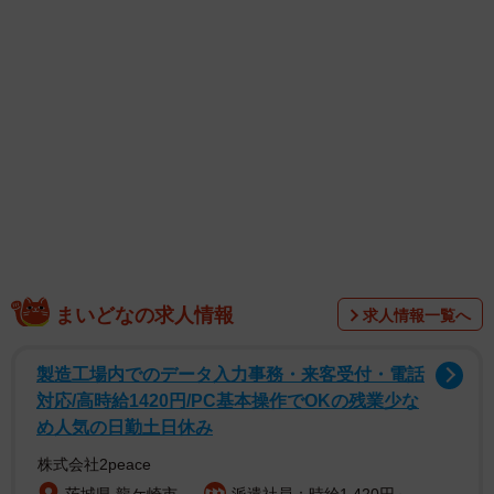
1/11
オーストラリアのおばちゃんは強いらしい（サマ子さん提供）
まいどなの求人情報
求人情報一覧へ
そんな痛快な出来事について、オーストラリア在住の漫画
製造工場内でのデータ入力事務・来客受付・電話
家・サマ子さんが描いた『おばちゃんに怒られるクソ客』
対応/高時給1420円/PC基本操作でOKの残業少な
が、SNSで話題となっています。
め人気の日勤土日休み
株式会社2peace