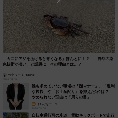
5/11
強火おばさん素敵（サマ子さん提供）
「カニにアジをあげると青くなる」ほんとに！？ 「自然の染
色技術が凄い」と話題に その理由とは…？
この出来事について作者は、「オージーの強火おばちゃ
ん、推せる要素しかない」とコメントするのでした。
竹中 友一（RinToris）
2026.08.06
誰も求めていない職場の「謎マナー」、「過剰
読者からは「ヤバい人はどの国でもいるんですね…日本と
な挨拶」や「お土産配り」を抑えた1位は？
の違いはそういうヤツらを撃退できる人達が多いってこと
やめられない理由は「周りの目」
かな」といった共感の声が広がっています。
まいどなデータ
2026.08.06
自転車通行可の歩道 電動キックボードで走行
そんな同作について、作者のサマ子さんに話を聞きまし