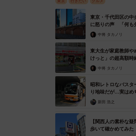
東京
行きたい
グルメ
東京・千代田区の中
クラシックな内装が
に怒りの声 「何も
中将 タカノリ
「どの時間帯にスタッフを増や
ーーモバイルオーダー導入の経緯を
東大生が家庭教師や
けっと」の超高額時
「有難い事に、連日多くのお客様に
中将 タカノリ
店外の対応も含め、従業員の負担が
昭和レトロなバスター
そのため、伝票にまつわる業務を少
り地味だが…実はめ
で記録することで、注文ミスを少な
新田 浩之
ーー導入してみて、いかがでしたか
【関西人の素朴な疑
「まず商品の注文数によるランキン
歩いて確かめてみた