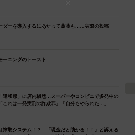
ーダーを導入するにあたって葛藤も……実際の投稿
モーニングのトースト
2/8
50年愛されるメニューです（「喫茶 王城」のXより）
「違和感」に店内騒然…スーパーやコンビニで多発中の
「これは一発実刑の詐欺罪」「自分もやられた…」
人気ベスト3は、ナポリタン、ピザトースト、チョコレ
好きなパスタメニューが、ナポリタンの半分しかなかっ
は搾取システム！？ 「現金だと助かる！！」と訴える