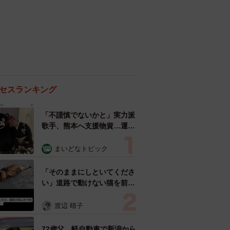
セスランキング
「不謹慎でないかと」実力派
歌手、熊本へ支援物資…運搬
トラックの車体デザインにた
めらい 「痛いほど伝わる」
まいどなトピック
「行動され立派」
「そのままにしといてくださ
い」道路で動けない猫を前に
返された一言… 懸命に生き
ようとした4日間 「命の重
渡辺 晴子
さはみんな同じ」保護団体代
表の訴え
72歳父、軽自動車で新潟から