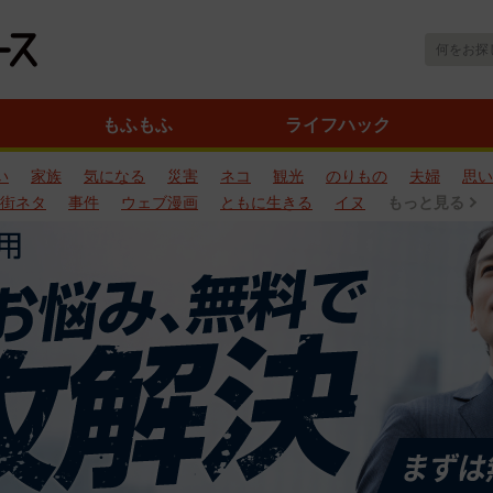
もふもふ
ライフハック
い
家族
気になる
災害
ネコ
観光
のりもの
夫婦
思い
街ネタ
事件
ウェブ漫画
ともに生きる
イヌ
もっと見る