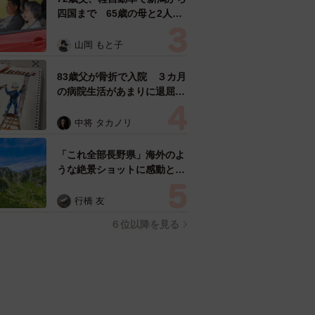
四国まで 65歳の母と2人で
3泊4日の旅 パーキングの休
憩まで分刻み… 「大学生で
山岡 もと子
も組まねえよ！」
83歳父が骨折で入院 ３カ月
の病院生活があまりに退屈で
「画用紙と色鉛筆持ってこ
い！」→スケッチブックを見
中将 タカノリ
た家族が仰天「これ、売れま
すよ…」
「これ全部長野県」海外のよ
うな絶景ショットに感動と反
響「離れてからいいところだ
ったんだって気づいた」
行橋 友
６位以降を見る