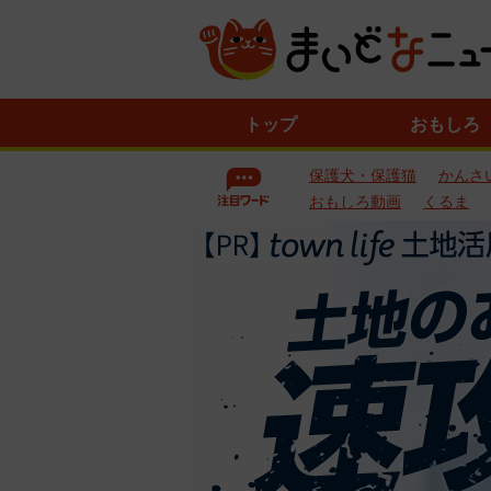
ニ
トップ
おもしろ
ュ
ー
保護犬・保護猫
かんさ
ス
一
おもしろ動画
くるま
覧