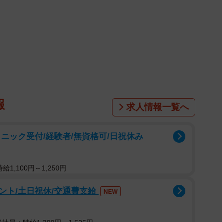
1/8
報
求人情報一覧へ
QRコードでのオーダーに（「喫茶 王城」のXより）
茶「珈琲 王城」（@coffeeoujou）のオーナーの玉
ニック受付/経験者/無資格可/日祝休み
アと純喫茶ならではのメニューが人気で、週末ともなる
1,100円～1,250円
とってはタイミングを見て店員に声がけしなくていいな
ント/土日祝休/交通費支給
NEW
魅力。