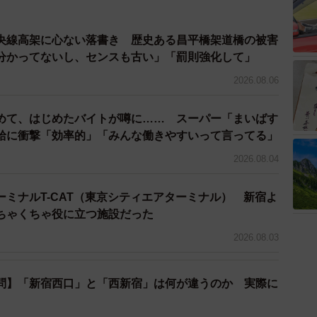
3/8
央線高架に心ない落書き 歴史ある昌平橋架道橋の被害
魅力的な純喫茶（「喫茶 王城」のXより）
分かってないし、センスも古い」「罰則強化して」
2026.08.06
せばいいか」も判明
教えてください
めて、はじめたバイトが噂に…… スーパー「まいばす
給に衝撃「効率的」「みんな働きやすいって言ってる」
ご来店いただいているのですが、行列が発生するなど、
2026.08.04
かなり増えてしまっていることも事実です。
ミナルT-CAT（東京シティエアターミナル） 新宿よ
しでも減らせたら、と導入を決めました。また、データ
ちゃくちゃ役に立つ施設だった
くすることも目的の一つでした」
2026.08.03
？
問】「新宿西口」と「西新宿」は何が違うのか 実際に
グが当日だけでなく、週や月ごとに把握できたのは良か