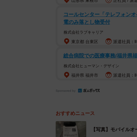
山形県 東根市
正社員 / 派
店側にとっては、人件費や注文ミス
が把握できるようになるのもメリッ
コールセンター「テレフォンオ
整しやすくなります。
電のみ落とし物受付
株式会社ラブキャリア
東京都 台東区
派遣社員：時給
総合病院での医療事務/福井県
株式会社ヒューマン・デザイン
福井県 福井市
派遣社員：時
Sponsored by
おすすめニュース
【写真】モバイルオ