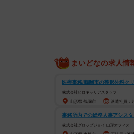
まいどなの求人情
モバイルオーダーが始まって、
Xに投稿したのは、東京・上野にある純喫
医療事務/鶴岡市の整形外科クリ
山珉碩さん。クラシックなインテリ
株式会社ヒロキャリアスタッフ
と行列は当たり前です。
山形県 鶴岡市
派遣社員：時給
モバイルオーダーといえば、客側に
事務所内での総務人事アシスタ
ど、自分のペースで注文できるのも
株式会社グロップジョイ 山形オフィス