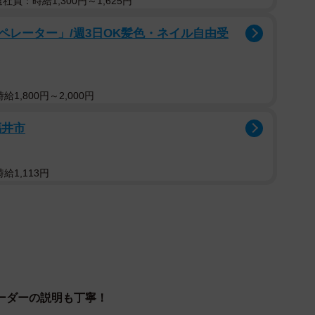
遣社員：時給1,300円～1,625円
の削減もありますが、集計しなくても瞬時にオーダー数
ト。そのため、今後のメニュー展開や仕入れ量なども調
ペレーター」/週3日OK髪色・ネイル自由受
1,800円～2,000円
福井市
給1,113円
ーダーの説明も丁寧！