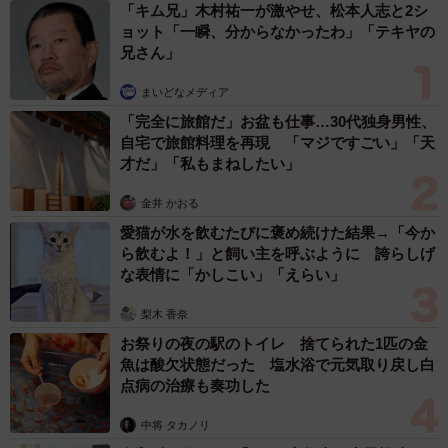
「キム兄」木村祐一が激やせ、松本人志と2シ
ョット「一瞬、分からなかったわ」「テキヤの
兄さん」
まいどなメディア
「完全に旅館だ」お盆も仕事…30代独身男性、
自宅で旅館料理を再現 「マジですごい」「天
才だ」「私もまねしたい」
3/6
金井 かおる
ホイップクリーム風アイスに、チョコソースとカラースプレーを混ぜ込
んだトッピンぎゅ〜。子ども心を持ち続けている大人にハマる味（画像
愛猫が水を飲むたびに褒め続けた結果→「今か
提供：ナコさん）
ら飲むよ！」と飼い主を呼ぶように 誇らしげ
な表情に「かしこい」「えらい」
また、テスト販売で話題となり正式に商品化したセブン-イ
梨木 香奈
レブンの『カラーチョコ＆ホイップ』は「手にした人が笑
お祭りの夜の駅のトイレ 捨てられた1匹の金
顔になれるような、これまでにない『彩り』を」、チロル
魚は酸欠状態だった 塩水浴で元気取り戻し白
チョコの『カラースプレー』も、「カラースプレーにとき
点病の治療も奏功した
めく気持ちを」と、“見るだけでうれしくなる感情”が大事に
中将 タカノリ
されている商品だ。