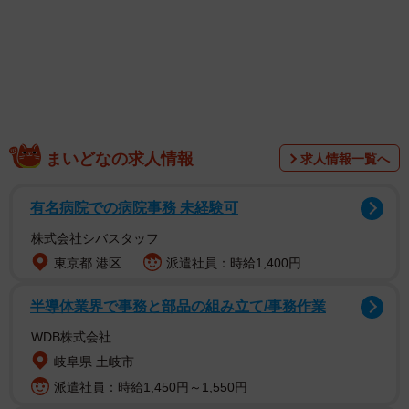
1/6
カップアイスにこぼれるほどの追いカラースプレー。これは、大人の
夢。（画像：共立食品株式会社Instagramより）
まいどなの求人情報
求人情報一覧へ
有名病院での病院事務 未経験可
株式会社シバスタッフ
東京都 港区
派遣社員：時給1,400円
半導体業界で事務と部品の組み立て/事務作業
WDB株式会社
岐阜県 土岐市
チョコスプレーとも呼ばれ、小さなチョコにピンクや黄
派遣社員：時給1,450円～1,550円
色、白などで色づけされた「ケーキ材料」。カラフルさが