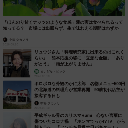
皆の妄想💬リプで教えてね
中の人は食卓に常備したいので、瓶に入ったふりかけのよ
うなの欲しいなぁ🤤
#共立食品推し
#カラースプレー
「ほんのり甘くナッツのような食感」蓮の実は食べられるって
pic.twitter.com/9dOuJiI9tW
知ってる？ 市場には出回らず、生で味わえる期間はわずか
中将 タカノリ
— 共立食品 (@kyoritsu_foods)
April 16, 2026
2026.08.10
背徳トースト😏
リュウジさん「料理研究家に出来るのはこれく
らい」 熊本応援の姿に「立派な金額」「あり
マシュマロをのせてトーストしたあとに、これでもかって
がとう」「頭が上がりません」
程かける
#ミックスカラースプレー
💓
まいどなトピック
子供の頃の憧れ✨1枚食べきるのは至難の業でしたが😂な～
2026.08.10
ぜかテンション上がるこのトッピング!!
ボロボロな外観のかに太郎 名物メニュ−500円
の北海道の料理店が営業再開 90歳初代店主が
皆さんはカラースプレーをどのようにして食べたい❓リプラ
接客する日も
イで教えてね💬
#共立食品推し
…
中将 タカノリ
pic.twitter.com/k31EGX72KH
2026.08.10
平成ギャル界のカリスマRumi 心ない言葉に
傷ついたコロナ禍 「ホンマでっか!?TV」から
— 共立食品 (@kyoritsu_foods)
April 14, 2026
朝ドラへ 「アンチを見返す日がキター！」