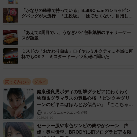
りサンドシリーズの『カラーチョコ＆ホイップ』（3月31日
「かなりの確率で持っている」Ball&Chainのショッピン
～沖縄以外で順次）だ。
グバッグが大流行 「主役級」「捨てたくない」目指し人
気に
「あえて2周目で…」うなぎパイ包装紙柄のキャリーケー
スが話題
ミスドの「おかわり自由」ロイヤルミルクティ…本当に何
杯でもOK？ ミスタードーナツ広報に聞いた
買ってみたい
グルメ
健康優良児ボディの衝撃グラビアにわくわく
幼顔＆グラマラスの豊島心桜 「ピンクやグリ
2/6
ーンのビキニはほんとお似合い」「ここちゃん
天使 また可愛くなった」
まいどなニュースエンタメ部
コンビニで買い集めてカラースプレー系スイーツと、自らカラースプレ
2026.08.10
ーをトッピングしたアイスクリーム。カラースプレー三昧！（画像提
セーラー服や水色ワンピの爽やかシーン 声
供：ナコさん）
優・奥村優季、BRODYに初ソログラビア＆限