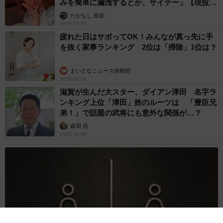
みを簡単に漏洩するとか、サイテー」【現役キ
ャストに取材】
たかなし 亜妖
2026.08.09
疲れた日はサボってOK！みんなが真っ先に手
を抜く家事ランキング 2位は「掃除」1位は？
まいどなニュース情報部
2026.08.09
滋賀が生んだ大スター、ダイアン津田 名字ラ
ンキング上位「津田」姓のルーツは 「豊臣兄
弟！」で話題の武将にも意外な関係が…？
森岡 浩
2026.08.09