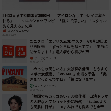
4/6
8月13日まで期間限定3990円 「アイロンなしでキレイに着ら
ドーナツにもたっぷりとカラースプレーをかければ、さらにかわいく！
れる」ユニクロのシャツワンピ 「軽くて涼しい」「スタイル
（画像：共立食品株式会社Xより）
良く見える」の声
まいどなニュース
「約3年前のバニラアイスカップにカラースプレーをふりか
2026.08.10
けて食べる、というSNS投稿をきっかけに、好調な人気を
ユニクロ「エアリズム3Dマスク」が8月10日よ
保っております。
り再販売 「ずっと再販を願ってて」「本当に
助かります！」購入者から喜びの声
まいどなニュース
今年に入り、ますます売り上げは伸長しておりまして、当
2026.08.10
社が取り扱う『ミックスカラースプレー 50g』『製菓用ミ
「めっちゃ美しい方」夫は有名俳優…もうすぐ
ックスカラースプレー 120g』『ミックスカラースプレー
51歳の女優妻、「VIVANT」出演を予告 「奥
さまだったんですね」「気になります」
500g』の3品の伸長率は153.3％（前年度比）となっており
まいどなトピック
ます」
2026.08.10
「韓国でもカッコ良い」36歳俳優 出演ドラマ
ナッツ・ドライフルーツや製菓材料の輸入製造販売などを
の大胆なオフショット姿に騒然 「tattooより
も美肌に目が」「血まみれでも洗濯でも全部か
展開する同社がホームメイド用のケーキ材料の開発・発売