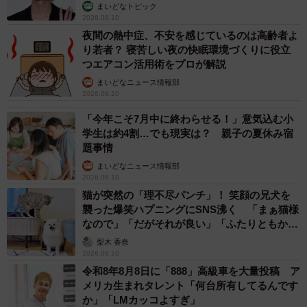
っこいい」
を開始したのは1974年頃。しかし、当時からミックスカラ
まいどなトピック
2026.08.10
ースプレーが取り扱われていたかどうかなど発売の経緯に
夜間の熱中症、不安を感じているのは高齢者よ
ついては不明だそうだ。
り若者？ 寝苦しい夜の快眠環境づくりに役立
つエアコン活用術をプロが解説
現在、取り扱っているミックスカラースプレー商品の構成
まいどなニュース情報部
2026.08.10
カラーは、茶・白・オレンジ・グリーン・薄いピンク・濃
「今年こそ7月中に終わらせる！」意気込む小
いピンク・黄の全7色。
学生は約4割…でも現実は？ 親子の夏休み宿
題事情
過去には、「ピンク色のみを集めたピンクスプレー」を販
まいどなニュース情報部
売していた時期もあったが、現在は終売。また、「より淡
2026.08.10
い色合い」や「ブルー系のカラーがあれば」といった声も
猫が突然の「理不尽パンチ」！ 笑顔の兄犬を
襲った爆笑ハプニングにSNS沸く 「まぁ猫様
あったそう。
なので」「だがそれが良い」「ふたりともかわ
いいね」
梨木 香奈
「総合的に見ると、現在のミックスカラーの配色が最も支
2026.08.10
持されており、結果として現行の色構成が定着していま
令和8年8月8日に「888」高級車を大量投稿 ア
メリカ生まれタレント「何台所有してるんです
す」
か」「LMカッコよすぎ」