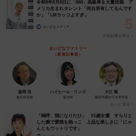
令和8年8月8日に「888」高級車を大量投稿 ア
メリカ生まれタレント「何台所有してるんです
そこで実際に、今春に発売されたカラースプレーのスイー
か」「LMカッコよすぎ」
ツを食べた女子大生ナコさんに話を訊いたところ、「各商
まいどなメディア
品それぞれに、個性があって飽きることなく、楽しめまし
６位以降を見る
た。ん？今はチョコっぽい味だなぁ。あ、今度はカラース
プレーの食感が来た！と、口の中でいろんな展開が楽しめ
まいどなファミリー
ます」と大満足の様子。
（新着記事順）
アイスクリームにカラースプレーをかけるのも好きとのこ
とで、「こういうの、子どもの時にやりたかったよなぁ」
と感慨深い気持ちになるのだそう。この小さい頃の思い出
森岡 浩
ハイヒール・リンゴ
大江 篤
と結びつくのも、カラースプレーならではではないだろう
姓氏研究家
漫才師
園田学園女子大学学長
か。
もっと見る
「嗚呼、猫になりたひ」 51歳女優 すらりと
現状の7色がベストな組み合わせ、売上も増加
した腕で愛猫を抱っこ 上品な美しさに「にゃ
んともウットリです」
カラースプレーはかければかけるほど幸せ度はアップする