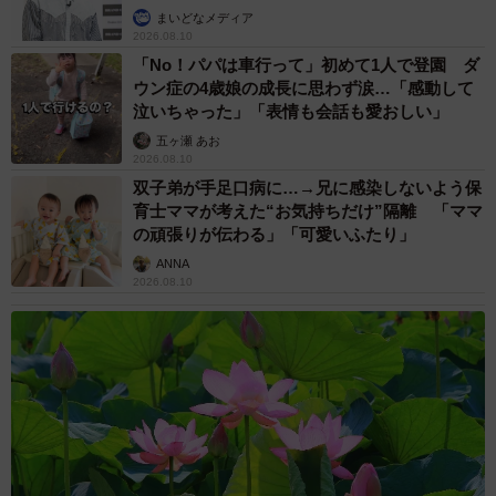
まいどなメディア
最近では、「しゃぶ葉」や「ガスト」（別料金）でカラー
2026.08.10
スプレーメニューが登場し、ブッフェのアイスコーナーで
「No！パパは車行って」初めて1人で登園 ダ
も取り扱っているかどうかがチョイスの決め手となってき
ウン症の4歳娘の成長に思わず涙…「感動して
泣いちゃった」「表情も会話も愛おしい」
ているようだ。各社が商品化を打ち出すカラースプレー。
五ヶ瀬 あお
今後もトキメキと夢の象徴として愛されそうだ。
2026.08.10
双子弟が手足口病に…→兄に感染しないよう保
■共立食品株式会社 X @
kyoritsu_foods
育士ママが考えた“お気持ちだけ”隔離 「ママ
の頑張りが伝わる」「可愛いふたり」
■共立食品株式会社HP
https://www.kyoritsu-foods.co.jp
ANNA
2026.08.10
■赤城乳業『トッピンぎゅ～！』
https://www.akagi.com/brand/toppingyu/
最高峰のサンドイッチはやっぱりこれでしょ‼
中身もカラースプレー😛
気分が上がらない時もみんな笑顔に🥰
ミックスカラースプレー使ったどんな商品があったらいい❓