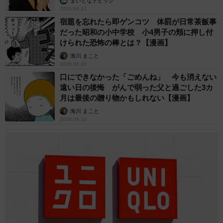
まいどなトピック
ようで、SNSでも「ソフトクリームが見えなくなるくらい
2026.08.10
たっぷり」「カラースプレーの海にざぶっと漬ける系のお
宿題を忘れたら即ゲンコツ 体罰が日常茶飯事
だった昭和の小中学校 小4男子の頬に押し付
菓子があれば」「カラースプレー最高だよね」と、愛を語
けられた恐怖の棒とは？【漫画】
る声が続出している。
海川 まこと
2026.08.10
そこで、本当に家庭での人気も高まっているのか？ カラ
口にできなかった「ごめんね」 今も消えない
ースプレーを販売する共立食品株式会社にも話を訊いた。
遠い日の後悔 がんで弱った父と過ごした3カ
月は最後の贈り物かもしれない【漫画】
海川 まこと
2026.08.10