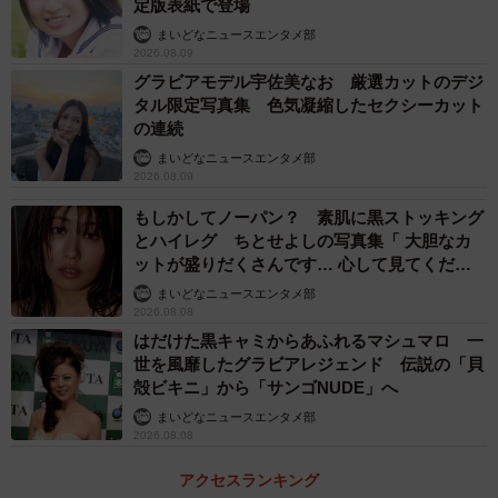
定版表紙で登場
『トッピンぎゅ～！』は、2024年の発売時にはSNSを中心
まいどなニュースエンタメ部
に大きな話題を呼び、当初の販売予測を大きく上回る販売
2026.08.09
数量となり、販売休止に。ホイップクリーム風のアイスに
グラビアモデル宇佐美なお 厳選カットのデジ
タル限定写真集 色気凝縮したセクシーカット
チョコソースと、カラースプレーをギュッと閉じ込めたア
の連続
イス。開発担当者の“子どもの頃の夢を叶えたアイス”だとい
まいどなニュースエンタメ部
う。
2026.08.09
もしかしてノーパン？ 素肌に黒ストッキング
「当初の社内提案では、売れないのでは？と猛反対を受け
とハイレグ ちとせよしの写真集「 大胆なカ
ました。しかし、私のように子どものころの夢を詰め込ん
ットが盛りだくさんです… 心して見てくださ
い」
だアイスにワクワクしてくれる大人はいるはず！と粘り強
まいどなニュースエンタメ部
2026.08.08
く提案し、発売に至りました」と担当者。その結果、大ヒ
はだけた黒キャミからあふれるマシュマロ 一
ットとなったのだ。
世を風靡したグラビアレジェンド 伝説の「貝
殻ビキニ」から「サンゴNUDE」へ
まいどなニュースエンタメ部
2026.08.08
アクセスランキング