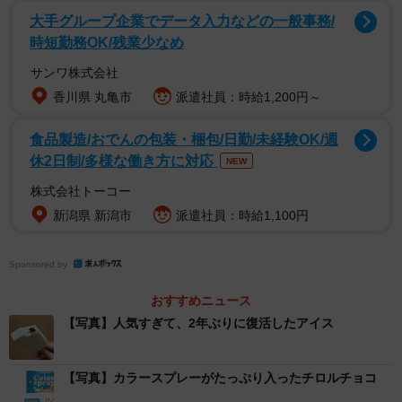
特徴で、たくさん頬張ったときの小気味よい食感はあるも
大手グループ企業でデータ入力などの一般事務/
のの、味はいわゆるチョコだ。
時短勤務OK/残業少なめ
サンワ株式会社
そんな脇役的存在だったのに、数年前からSNSでは、カラ
香川県 丸亀市
派遣社員：時給1,200円～
ースプレーを大量にかけた手作りスイーツを頻繁に見かけ
るように。そして、最近はメーカーによるスイーツでも
食品製造/おでんの包装・梱包/日勤/未経験OK/週
「主役」となりつつある。
休2日制/多様な働き方に対応
NEW
株式会社トーコー
カラースプレーを使ったメーカーや、商品そのものを販売
新潟県 新潟市
派遣社員：時給1,100円
する「共立食品株式会社」などに人気の背景を取材した。
Sponsored by
カラフルな甘い小さな粒に、背徳感＆幸福感
おすすめニュース
この春はカラースプレーを押し出した商品が続出。再販希
【写真】人気すぎて、2年ぶりに復活したアイス
望の声を受けて2年ぶりに再販された赤城乳業の『トッピン
ぎゅ～！』（3月24日～）や、チロルチョコのその名も『カ
【写真】カラースプレーがたっぷり入ったチロルチョコ
ラースプレー』（4月13日～）、セブン-イレブンのよくば