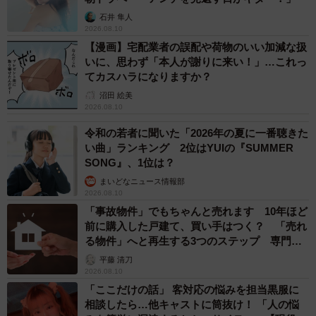
石井 隼人
2026.08.10
【漫画】宅配業者の誤配や荷物のいい加減な扱
いに、思わず「本人が謝りに来い！」…これっ
てカスハラになりますか？
沼田 絵美
2026.08.10
令和の若者に聞いた「2026年の夏に一番聴きた
い曲」ランキング 2位はYUIの『SUMMER
SONG』、1位は？
まいどなニュース情報部
2026.08.10
「事故物件」でもちゃんと売れます 10年ほど
前に購入した戸建て、買い手はつく？ 「売れ
る物件」へと再生する3つのステップ 専門家
が解説
平藤 清刀
2026.08.10
「ここだけの話」 客対応の悩みを担当黒服に
相談したら…他キャストに筒抜け！ 「人の悩