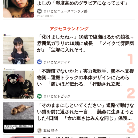
よしの「湿度高めのグラビアになってます」
まいどなニュースエンタメ部
2026.08.06
アクセスランキング
「化けましたね～」10歳で綾瀬はるかの娘役→
雰囲気ガラリの18歳に成長 「メイクで雰囲気
が」「宝塚に入れそう」
まいどなメディア
「不謹慎でないかと」実力派歌手、熊本へ支援
物資…運搬トラックの車体デザインにためら
い 「痛いほど伝わる」「行動され立派」
まいどなトピック
「そのままにしといてください」道路で動けな
い猫を前に返された一言… 懸命に生きようと
した4日間 「命の重さはみんな同じ」保護団
体代表の訴え
渡辺 晴子