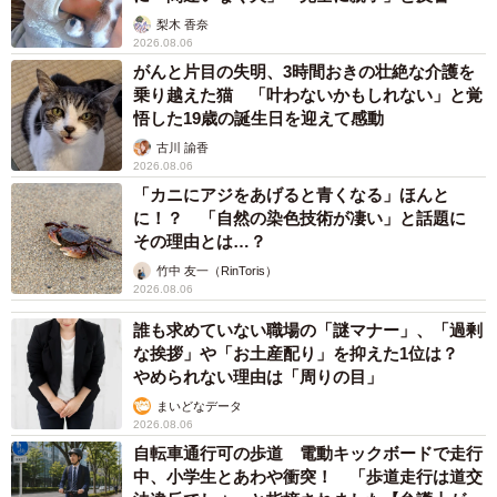
梨木 香奈
2026.08.06
がんと片目の失明、3時間おきの壮絶な介護を
乗り越えた猫 「叶わないかもしれない」と覚
悟した19歳の誕生日を迎えて感動
古川 諭香
2026.08.06
「カニにアジをあげると青くなる」ほんと
に！？ 「自然の染色技術が凄い」と話題に
その理由とは…？
竹中 友一（RinToris）
2026.08.06
誰も求めていない職場の「謎マナー」、「過剰
な挨拶」や「お土産配り」を抑えた1位は？
やめられない理由は「周りの目」
まいどなデータ
2026.08.06
自転車通行可の歩道 電動キックボードで走行
中、小学生とあわや衝突！ 「歩道走行は道交