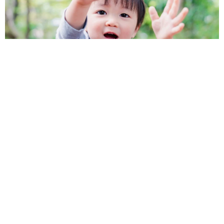
1歳息子が腕を亜脱臼 「奥さん、専業主婦なのに」と夫の後輩
から一言 母は泣きながら対応し必死だった 何年もたった今
もたまに思い出し…
山岡 もと子
2026.08.06
子どもの学校外の学習時間が11年で2割減少
「家庭学習0分層」が約半数に達する深刻な実
態と広がる学習格差
まいどなニュース情報部
2026.08.06
「事故物件」という言葉のイメージにとらわれ
ていませんか？ 不動産業者が語る「物件の可