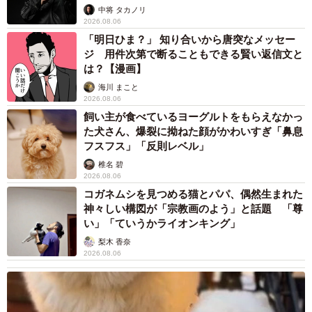
未熟」
中将 タカノリ
2026.08.06
「明日ひま？」 知り合いから唐突なメッセー
ジ 用件次第で断ることもできる賢い返信文と
は？【漫画】
海川 まこと
2026.08.06
飼い主が食べているヨーグルトをもらえなかっ
た犬さん、爆裂に拗ねた顔がかわいすぎ「鼻息
フスフス」「反則レベル」
椎名 碧
2026.08.06
コガネムシを見つめる猫とパパ、偶然生まれた
神々しい構図が「宗教画のよう」と話題 「尊
い」「ていうかライオンキング」
梨木 香奈
2026.08.06