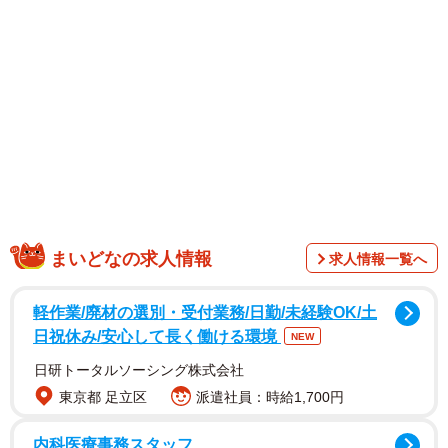
また、後日には東京・豊洲で開催されている「チームラボ
プラネッツ」での2ショットも公開。高橋さんは自身のイン
スタグラムにて「この間お仕事で、少しだけ行って、楽し
すぎたので早速お友達誘って行ってきてしまいまし
た！！」と説明し、計11人で満喫した様子を明かしまし
た。投稿文には友人を一人ずつ紹介しており、澄田さんに
関しては「あやのん。大好き。優しいの極み。超がつくほ
どの直感力。もう一度大好き。万能型超能力者」とつづっ
ていました。
まいどなの求人情報
求人情報一覧へ
軽作業/廃材の選別・受付業務/日勤/未経験OK/土
日祝休み/安心して長く働ける環境
NEW
日研トータルソーシング株式会社
東京都 足立区
派遣社員：時給1,700円
内科医療事務スタッフ