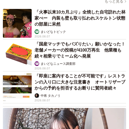
もっと見る
「火事以来10カ月ぶり」全焼した自宅訪れた林
家ぺー 内装も壁も取り払われスケルトン状態
の部屋に呆然
まいどなトピック
2026.08.07
「国産マッチでもバズりたい」願いかなった！
老舗メーカーの投稿が4100万再生 他業種も
続々相乗りでミーム化へ発展
まいどなニュース調査部
2026.08.07
「即座に案内することが不可能です」レストラ
ンの入り口に大きな注意書き オートリザーブ
からの予約を拒否するお断りに賛同者続々
中将 タカノリ
2026.08.07