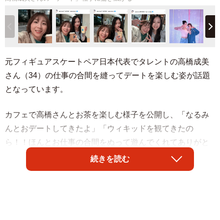
元フィギュアスケートペア日本代表でタレントの高橋成美
さん（34）の仕事の合間を縫ってデートを楽しむ姿が話題
となっています。
カフェで高橋さんとお茶を楽しむ様子を公開し、「なるみ
んとおデートしてきたよ」「ウィキッドを観てきたの
ら！！ほんとお仕事の合間をぬって遊んでくれてありがと
う また遊ぼうね〜」とデートを満喫したとインスタグラ
続きを読む
ムで明かすのは、グラビアアイドルの澄田綾乃さん
（27）。顔を寄せて笑顔で写る仲睦まじい姿が見られま
す。