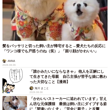
髪をバッサリと切った飼い主が帰宅すると→愛犬たちの反応に
「ワンコ様でも戸惑うのね（笑）」「困り顔がかわいい」
ANNA
2026.08.06
「誰かみたいにならなきゃ」 他人を正解にし
て生きてきた母親 自己主張が苦手な娘に教わ
った大切なこと【漫画】
海川 まこと
2026.08.06
「かわいいストーカーに追われています」甘え
ん坊な元保護猫 最後は飼い主にダイブする姿
に「間違いなく犬」「完全に親子」と反響