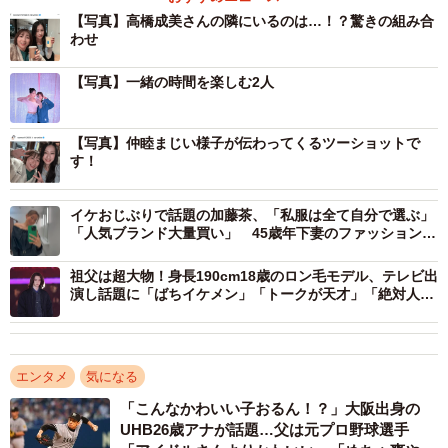
澄田綾乃さんは、オスカープロモーション所属のグラビア
【写真】高橋成美さんの隣にいるのは…！？驚きの組み合
わせ
アイドル。「令和最強グラドル」と称され、タレントとし
ても活躍しています。また、2024年放送のTBS系ドラマ
【写真】一緒の時間を楽しむ2人
「不適切にもほどがある！」にて「メイクさん」役で出演
しており、目のやり場に困る「メイクさん」として話題に
【写真】仲睦まじい様子が伝わってくるツーショットで
なりました。
す！
イケおじぶりで話題の加藤茶、「私服は全て自分で選ぶ」
「人気ブランド大量買い」 45歳年下妻のファッションチ
ェック
祖父は超大物！身長190cm18歳のロン毛モデル、テレビ出
演し話題に「ばちイケメン」「トークが天才」「絶対人気
出る」
エンタメ
気になる
「こんなかわいい子おるん！？」大阪出身の
UHB26歳アナが話題…父は元プロ野球選手