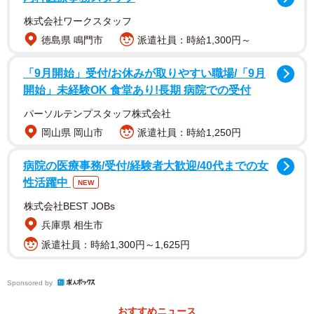
株式会社ワークスタッフ
徳島県 鳴門市
派遣社員：時給1,300円～
「9月開始」受付/お休みが取りやすい職場/「9月
2人の関係にコメントでは「どーゆー繋がり」「なんて素敵
開始」未経験OK 食堂あり!長期 病院での受付
な組み合わせ」「推し2人揃っとる」「両方とも『時の人』
パーソルテンプスタッフ株式会社
じゃん」「お似合いの二人」「最強ペア」「意外な交友関
岡山県 岡山市
派遣社員：時給1,250円
係」「めっちゃ仲いいやん…」などの声が寄せられまし
た。
病院の医療事務/受付/経験者大歓迎/40代までの女
性活躍中
NEW
高橋成美さんは幼少期にスケートを始め、10代でペアに転
株式会社BEST JOBs
向。渋谷教育学園幕張高校、慶應義塾大学総合政策学部で
兵庫県 相生市
学び、「りくりゅう」の木原龍一さんとペアを組んだこと
派遣社員：時給1,300円～1,625円
もありました。ミラノ・コルティナ五輪でフィギュアスケ
ートでの解説を担当し、感動的な解説が評判を博しまし
Sponsored by
た。
おすすめニュース