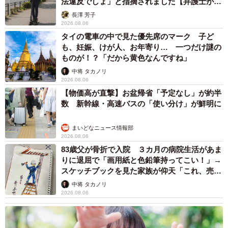
法違反でしょ」と指摘されました【弁護士が解
説】
長澤 芳子
2026.08.06
タイの電車の中で見た優先席のマーク 子ど
も、妊娠、けが人、お年寄り… 一つだけ謎の
ものが！？「だから黄色なんですね」
中将 タカノリ
2026.08.06
【物価高が直撃】お盆帰省「予定なし」が約半
数 新幹線・高速バスの「使い分け」が鮮明に
まいどなニュース情報部
2026.08.06
83歳父が骨折で入院 ３カ月の病院生活があま
りに退屈で「画用紙と色鉛筆持ってこい！」→
スケッチブックを見た家族が仰天「これ、売れ
ますよ…」
中将 タカノリ
2026.08.06