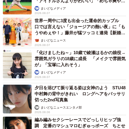
「アイドルさんよりかわいい」「めちゃ爽や
か」
まいどなメディア
2026.08.07
世界一周中に3度も出会った運命的カップル
口では言えない「ジョージアの熱い夜」に「も
うやめぇや！」藤井が猛ツッコミ連発【新婚さ
ん】
まいどなニュース
2026.08.07
「化けましたね～」10歳で綾瀬はるかの娘役→
雰囲気ガラリの18歳に成長 「メイクで雰囲気
が」「宝塚に入れそう」
まいどなメディア
2026.08.07
夕日を浴びて振り返る姿は女神のよう STU48
中村舞の背中がきれい ロングヘアをバッサリ
切った2nd写真集
まいどなニュースエンタメ部
2026.08.06
編み編みセクシーレースでどっしりヒップ強
調 定番のマシュマロむぎゅっポーズ ちとせ