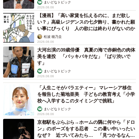
まいどなトピック
2026.08.06
【漫画】「高い家賃を払えるのに、まだ欲し
い？」高級レジデンスの七夕飾り、書かれた願
い事にびっくり 人の欲には終わりがないのか
松波 穂乃圭
2026.08.06
大河出演の39歳俳優 真夏の海で赤銅色の肉体
美を連投 「バッキバキだな」「ばり渋いで
す」
まいどなトピック
2026.08.06
「人生こそがバラエティー」 マレーシア移住
を報告した菊地亜美 子どもの教育考え「小学
校へ入学するこのタイミングで挑戦」
まいどなトピック
2026.08.06
京都駅をぶらぶら→ホームの隅に何やら「ドロ
ン」のポーズをする忍者 この暑い中いったい
なぜ？ 近づいてみたら… 「見つかるなんて