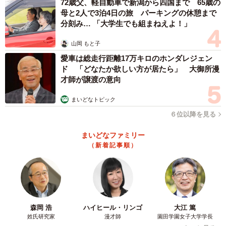
72歳父、軽自動車で新潟から四国まで 65歳の
母と2人で3泊4日の旅 パーキングの休憩まで
分刻み… 「大学生でも組まねえよ！」
山岡 もと子
愛車は総走行距離17万キロのホンダレジェン
ド 「どなたか欲しい方が居たら」 大御所漫
才師が譲渡の意向
まいどなトピック
６位以降を見る
まいどなファミリー
（新着記事順）
森岡 浩
ハイヒール・リンゴ
大江 篤
姓氏研究家
漫才師
園田学園女子大学学長