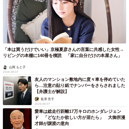
「本は買うだけでいい」京極夏彦さんの言葉に共感した女性→
リビングの本棚に140冊を積読 「家に自分だけの本屋さん」
山岡 もと子
2026.08.07
友人のマンション敷地内に度々車を停めていた
ら…注意の貼り紙でナンバーをさらされました
【弁護士が解説】
長澤 芳子
2026.08.07
愛車は総走行距離17万キロのホンダレジェン
ド 「どなたか欲しい方が居たら」 大御所漫
才師が譲渡の意向