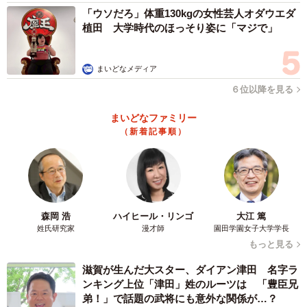
「ウソだろ」体重130kgの女性芸人オダウエダ
となり、服装・身だしなみの自由が就業先決定や働く意欲
植田 大学時代のほっそり姿に「マジで」
に影響する可能性がうかがえました。
まいどなメディア
６位以降を見る
まいどなファミリー
（新着記事順）
7/9
直近5年間（2021年～2025年）で従業員の服装・身だしなみの決まりを緩
和したか（提供画像）
森岡 浩
ハイヒール・リンゴ
大江 篤
姓氏研究家
漫才師
園田学園女子大学学長
もっと見る
次に、企業の採用担当者に対して、「直近5年間（2021年
～2025年）で従業員の服装・身だしなみの決まりを緩和し
滋賀が生んだ大スター、ダイアン津田 名字ラ
ましたか」と聞いたところ、33.4％が「緩和した」と回
ンキング上位「津田」姓のルーツは 「豊臣兄
弟！」で話題の武将にも意外な関係が…？
答。