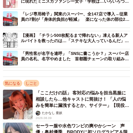
働きたい」（全体41.2％、学生42.0％）、「リラックスし
に現れたミニスカファンシー女子「学校は…いろいろつら
かったけど、お店に通うことが1日の楽しみで」→店長
て仕事ができる」（同40.5％、31.9％）、「職場の堅苦し
「育てましょう、私が」
「レジ専用椅子」関東のスーパー、全147店で導入→従業
さがなくなる」（同31.7％、33.2％）が上位となりまし
員の7割が「身体的負担が軽減」 楽になった体の部位2つ
は
た。
【漫画】「チラシ500枚配るまで帰れない」凍える新人ア
ルバイトを救ったのは…「ステキな大人っているんだ」優
しい一言に広がる感動
「男性客が名字を連呼」「SNSに書こうか？」スーパー店
員の名札、名字やめました 首都圏チェーンの取り組みに
「他社も続いて」
気になる
しごと
「ここだけの話」 客対応の悩みを担当黒服に
4/9
相談したら…他キャストに筒抜け！ 「人の悩
反対理由（提供画像）
みを簡単に漏洩するとか、サイテー」【現役キ
ャストに取材】
たかなし 亜妖
一方、「反対理由」では、全体では「動作性（動きやすさ
2026.08.09
セーラー服や水色ワンピの爽やかシーン 声
等）・安全面・衛生面に影響がありそう」（28.2％）が最
優・奥村優季、BRODYに初ソログラビア＆限