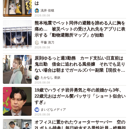
は
浅井 佳穂
2026.08.08
熊本地震でペット同伴の避難を諦める人に胸を
痛め… 被災ペットの受け入れ先をアプリに表
示する「動物避難所マップ」が始動
平藤 清刀
2026.08.08
原則ゆるっと週3勤務 カード支払い日直前は
鬼出勤 借金に追われる風俗嬢 それでも足り
ない場合は朝までガールズバー副業【現役キャ
ストに取材】
たかなし 亜妖
2026.08.08
19歳でハライチ岩井勇気と年の差婚から3年、
22歳元おはガール髪バッサリ「ショート似合い
すぎ」
まいどなメディア
2026.08.08
オフィスに置かれたウォーターサーバー 空の
2Lボトル持参し毎日給水する男性社員→総務担