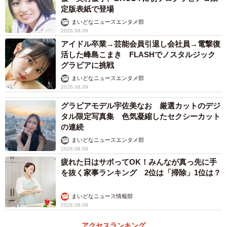
多となり、学生では「ふさわしい格好を選ぶ自信がない」
定版表紙で登場
（35.5％）が最も多くなりました。
まいどなニュースエンタメ部
2026.08.09
アイドル卒業→芸能会員引退し会社員→電撃復
活した峰島こまき FLASHでノスタルジック
グラビアに挑戦
まいどなニュースエンタメ部
2026.08.09
グラビアモデル宇佐美なお 厳選カットのデジ
タル限定写真集 色気凝縮したセクシーカット
の連続
5/9
まいどなニュースエンタメ部
2026.08.09
服装・身だしなみの自由が認められるべき項目（提供画像）
疲れた日はサボってOK！みんなが真っ先に手
を抜く家事ランキング 2位は「掃除」1位は？
また、「服装・身だしなみにおいて自由が認められるべき
まいどなニュース情報部
だと思う項目」については、全体・学生ともに「髪色」
2026.08.09
（同61.4％、56.5％）、「髪型」（同59.5％、49.1％）、
アクセスランキング
「メイク」（同55.1％、50.9％）が上位に挙がりました。