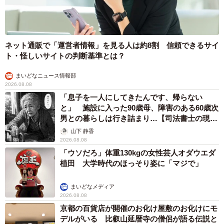
ネット通販で「運営者情報」を見る人は約8割 信頼できるサイ
ト・怪しいサイトの判断基準とは？
まいどなニュース情報部
2026.08.08
「息子を一人にしてきたんです、帰らない
と」 施設に入った90歳母、障害のある60歳次
男との暮らしは行き詰まり…【司法書士の現場
から】
山下 静香
2026.08.08
「ウソだろ」体重130kgの女性芸人オダウエダ
植田 大学時代のほっそり姿に「マジで」
まいどなメディア
2026.08.08
京都の百貨店が開催のお化け屋敷のお化けにモ
デルがいる 比叡山延暦寺の僧侶が語る伝説と