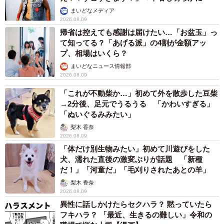
まいどなメディア
2026.08.09
帰省は控えても感謝は届けたい…「お盆玉」っ
て知ってる？「あげる派」の4割が金額アッ
プ、相場はいくら？
まいどなニュース情報部
2026.08.09
「これが不動柴か…」初めて外を散歩した豆柴
→2分後、足元でうるうる 「かわいすぎる」
「ぬいぐるみみたい」
梨木 香奈
2026.08.09
「体だけ別生物みたい」初めて川遊びをした
犬、濡れた直後の激変ぶりが話題 「新種
だ！」「河童だ」「毛刈りされたあとの羊」
梨木 香奈
2026.08.09
異性に話しかけたらセクハラ？ 黙っていたら
フキハラ？ 「最近、生きるの難しい」令和の