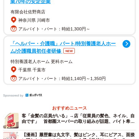
業70年の安定企業
アルバイト就業者に「職場の服装や身だしなみの自由が認
有限会社佐野商店
められることの賛否」を聞いたところ、「賛成」は53.6％
神奈川県 川崎市
で前年に続き過半数を占め、学生（高校生＋大学生）に限
アルバイト・パート：時給1,300円～
定すると、66.9％と、全体より13.3pt高くなりました。
「ヘルパー・介護職」パート/特別養護老人ホー
ム/介護職員初任者研修
NEW
特別養護老人ホーム 更科ホーム
千葉県 千葉市
アルバイト・パート：時給1,140円～1,350円
Sponsored by
3/9
おすすめニュース
客「金髪の店員がいる」→店「従業員の髪色、ネイル、自
賛成理由（提供画像）
由です」 首都圏スーパーの取り組みが話題、バイト希望
者も増加
「賛成の理由」としては、全体・学生ともに「自分らしく
【漫画】履歴書は丸文字、髪はピンク、耳にピアス、面接