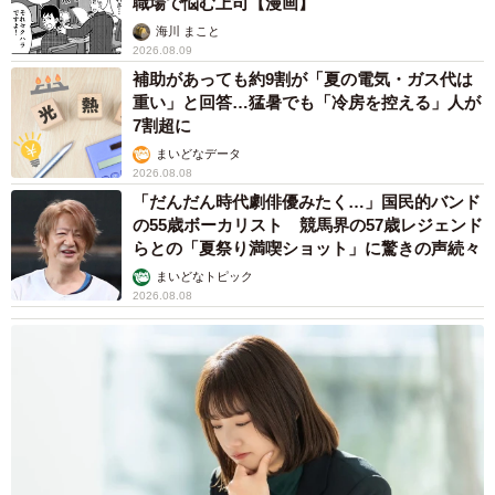
職場で悩む上司【漫画】
海川 まこと
2026.08.09
補助があっても約9割が「夏の電気・ガス代は
重い」と回答…猛暑でも「冷房を控える」人が
7割超に
まいどなデータ
2026.08.08
「だんだん時代劇俳優みたく…」国民的バンド
の55歳ボーカリスト 競馬界の57歳レジェンド
らとの「夏祭り満喫ショット」に驚きの声続々
まいどなトピック
2026.08.08