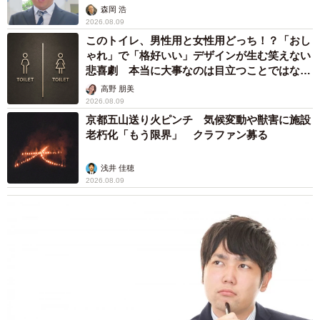
森岡 浩
2026.08.09
このトイレ、男性用と女性用どっち！？「おし
ゃれ」で「格好いい」デザインが生む笑えない
悲喜劇 本当に大事なのは目立つことではな
く…
高野 朋美
2026.08.09
京都五山送り火ピンチ 気候変動や獣害に施設
老朽化「もう限界」 クラファン募る
浅井 佳穂
8/9
2026.08.09
緩和した具体的な内容（提供画像）