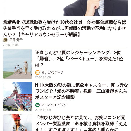
業績悪化で退職勧奨を受けた30代会社員 会社都合退職ならば
9/9
失業手当を早く受け取れるが…再就職の活動で不利になりませ
服装・身だしなみの決まりを緩和した影響（提供画像）
んか？【キャリアカウンセラーが解説】
長澤 芳子
2026.08.09
「緩和した内容」としては、「服装」（53.4％）、「服装
正直しんどい夏のレジャーランキング、3位
の色」（32.2％）、「髪色」（30.7％）が上位となり、そ
「帰省」、2位「バーベキュー」を抑えた1位
の影響として「従業員のモチベーション向上に繋がった」
は？
（29.5％）、「働きやすい会社のイメージがついた」
まいどなデータ
2026.08.09
（28.8％）、「職場の堅苦しさがなくなった」（28.4％）
NHK大阪の朝の顔…気象キャスター、真っ赤な
といった意見が聞かれました。
ワンピで「愛の不時着」観劇 三山凌輝さんら
ポスターと記念撮影
まいどなトピック
2026.08.09
「右ひじ左ひじ交互に見て♪」お笑いコンビ元
メンバー髪型激変 命を救う資格を取得「ええ
え！！すごすぎます！」→本名も明らかに