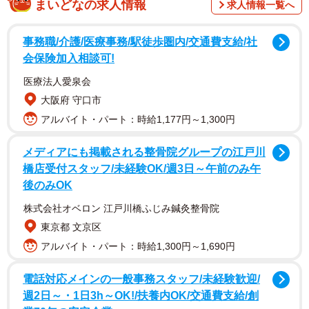
まいどなの求人情報
求人情報一覧へ
調査は、アルバイトの仕事をしている全国の15～69歳の男
女（中学生を除く）3555人および、従業員数10人以上の企
事務職/介護/医療事務/駅徒歩圏内/交通費支給/社
業に所属している全国の経営者・役員または会社員で、自
会保険加入相談可!
社の採用方針を把握しており、アルバイトを雇用している
医療法人愛泉会
789人を対象として、2026年3月にインターネットで実施さ
大阪府 守口市
れました。
アルバイト・パート：時給1,177円～1,300円
メディアにも掲載される整骨院グループの江戸川
橋店受付スタッフ/未経験OK/週3日～午前のみ午
後のみOK
株式会社オベロン 江戸川橋ふじみ鍼灸整骨院
東京都 文京区
アルバイト・パート：時給1,300円～1,690円
2/9
「職場の服装や身だしなみの自由が認められること」の賛否（提供画
電話対応メインの一般事務スタッフ/未経験歓迎/
像）
週2日～・1日3h～OK!/扶養内OK/交通費支給/創