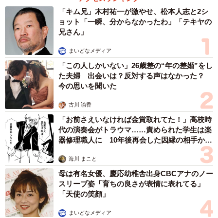
「キム兄」木村祐一が激やせ、松本人志と2シ
ョット「一瞬、分からなかったわ」「テキヤの
兄さん」
まいどなメディア
「この人しかいない」26歳差の“年の差婚”をし
た夫婦 出会いは？反対する声はなかった？
今の思いを聞いた
古川 諭香
6/9
「お前さえいなければ金賞取れてた！」高校時
服装・身だしなみの仕事への影響（提供画像）
代の演奏会がトラウマ……責められた学生は楽
器修理職人に 10年後再会した因縁の相手から
続けて、「服装・身だしなみの仕事への影響」を調べたと
思わぬ申し出【漫画】
海川 まこと
ころ、「服装・身だしなみが自由である職場は、応募意欲
母は有名女優、慶応幼稚舎出身CBCアナのノー
が上がる」と答えた割合は、全体で51.3％、学生に限定す
スリーブ姿「育ちの良さが表情に表れてる」
ると66.0％で全体より10pt以上高くなったほか、「服装・
「天使の笑顔」
身だしなみが自由である職場は、働くモチベーションが上
まいどなメディア
がると思う」では、全体の51.0％に対し、学生では59.3％