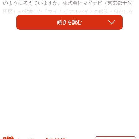
のように考えていますか。株式会社マイナビ（東京都千代
田区）が実施した「マイナビ アルバイトの服装・身だしな
み」に関する調査レポートによると、学生の約7割がアルバ
続きを読む
イト就業時の「服装・身だしなみの自由に賛成」と回答し
たことがわかりました。では、反対する理由にはどのよう
なことが挙げられたのでしょうか。