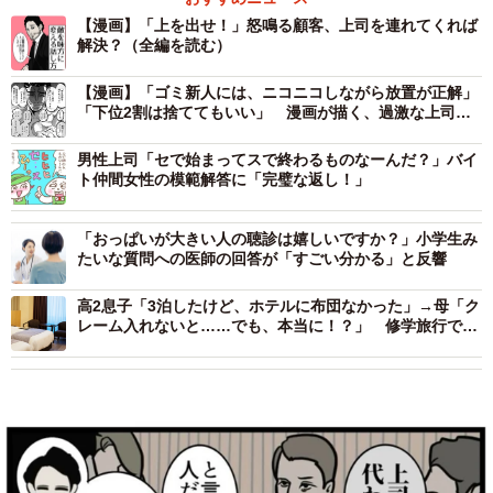
【漫画】「上を出せ！」怒鳴る顧客、上司を連れてくれば
解決？（全編を読む）
【漫画】「ゴミ新人には、ニコニコしながら放置が正解」
「下位2割は捨ててもいい」 漫画が描く、過激な上司
の“指導論”にネット騒然
男性上司「セで始まってスで終わるものなーんだ？」バイ
ト仲間女性の模範解答に「完璧な返し！」
「おっぱいが大きい人の聴診は嬉しいですか？」小学生み
たいな質問への医師の回答が「すごい分かる」と反響
高2息子「3泊したけど、ホテルに布団なかった」→母「ク
レーム入れないと……でも、本当に！？」 修学旅行での
笑い話に「可愛いすぎます」「情景浮かんでほっこり」