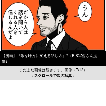
【漫画】『敵を味方に変える話し方』7（B.B軍曹さん提
供）
まだまだ画像は続きます。画像（7/12）
↓ スクロールで次の写真 ↓