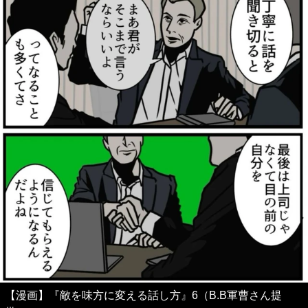
【漫画】『敵を味方に変える話し方』6（B.B軍曹さん提