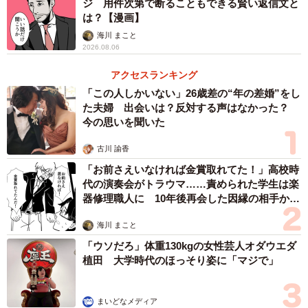
ジ 用件次第で断ることもできる賢い返信文と
は？【漫画】
海川 まこと
2026.08.06
アクセスランキング
「この人しかいない」26歳差の“年の差婚”をし
た夫婦 出会いは？反対する声はなかった？
今の思いを聞いた
古川 諭香
「お前さえいなければ金賞取れてた！」高校時
代の演奏会がトラウマ……責められた学生は楽
器修理職人に 10年後再会した因縁の相手から
思わぬ申し出【漫画】
海川 まこと
「ウソだろ」体重130kgの女性芸人オダウエダ
植田 大学時代のほっそり姿に「マジで」
まいどなメディア