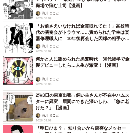
職場で悩む上司【漫画】
海川 まこと
2026.08.09
「お前さえいなければ金賞取れてた！」高校時
代の演奏会がトラウマ……責められた学生は楽
器修理職人に 10年後再会した因縁の相手から
思わぬ申し出【漫画】
海川 まこと
2026.08.09
何かと人に舐められた黒髪時代 30代後半で金
髪デビューしたら…人生が激変！【漫画】
海川 まこと
2026.08.08
2泊3日の東京出張→飼い主さんが不在中ハムス
ターに異変 眉間にできた深いしわ、「急に老
けた？」【漫画】
海川 まこと
2026.08.08
「明日ひま？」 知り合いから唐突なメッセー