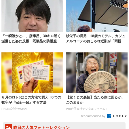
「一瞬誰かと…」彦摩呂、30キロ近く
紗栄子の長男 18歳のモデル、カジュ
減量した姿に反響 既製品の防護服が
アルコーデのおしゃれ近影が「両親の
着られると...
いいとこ取...
８月のロト6はこの方法で買え!!６つの
【宝くじの裏技】当たる側に回るか、
数字が『完全一致』する方法
このままか
PR(株式会社MURA)
PR(合同会社デジタルファーム )
Recommended by
昨日の人気フォトセレクション