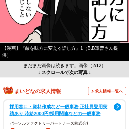
【漫画】『敵を味方に変える話し方』1（B.B軍曹さん提
供）
まだまだ画像は続きます。画像（2/12）
↓ スクロールで次の写真 ↓
まいどなの求人情報
求人情報一覧へ
採用窓口・資料作成など一般事務 正社員登用実
績あり 時給2000円/採用関連などの一般事務
パーソルファクトリーパートナーズ株式会社