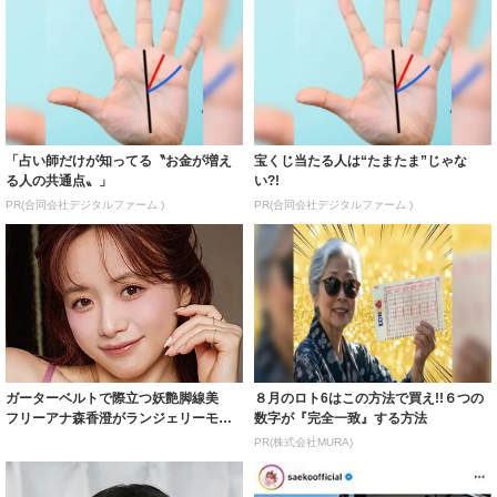
「占い師だけが知ってる〝お金が増え
宝くじ当たる人は“たまたま”じゃな
る人の共通点〟」
い?!
PR(合同会社デジタルファーム )
PR(合同会社デジタルファーム )
ガーターベルトで際立つ妖艶脚線美
８月のロト6はこの方法で買え!!６つの
フリーアナ森香澄がランジェリーモデ
数字が『完全一致』する方法
ルに ｢PE...
PR(株式会社MURA)