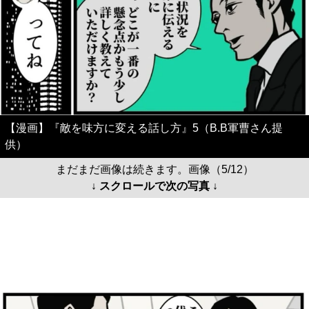
【漫画】『敵を味方に変える話し方』5（B.B軍曹さん提
供）
まだまだ画像は続きます。画像（5/12）
↓ スクロールで次の写真 ↓