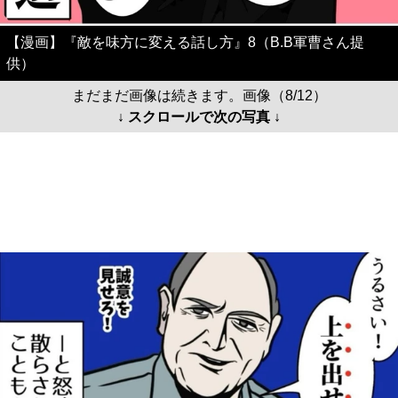
【漫画】『敵を味方に変える話し方』8（B.B軍曹さん提
供）
まだまだ画像は続きます。画像（8/12）
↓ スクロールで次の写真 ↓