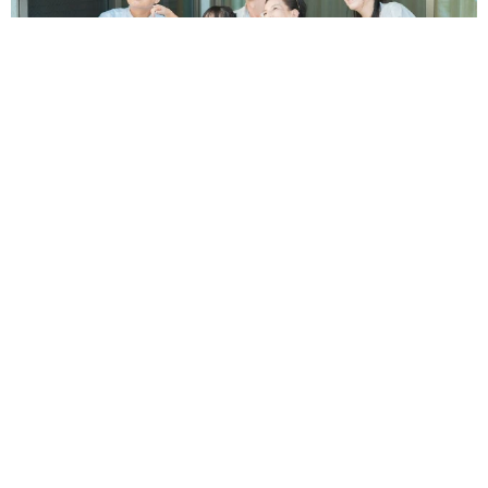
【お盆の帰省】既婚女性の半数以上が「日常より疲れる」 気
遣いや準備で深まる夫婦の温度感ギャップ鮮明に
まいどなニュース情報部
2026.08.07
父は「エミー賞」主演男優賞の真田広之 31歳
イケメン俳優が長髪ヒゲのワイルド近影「ガチ
ヒロさんそっくり」「新たな一面もステキ」
まいどなトピック
2026.08.07
退職金を運用に回せる人は何が違う？ 「退職
金額の多さ」より重要な“ある経験”とは
まいどなニュース情報部
2026.08.07