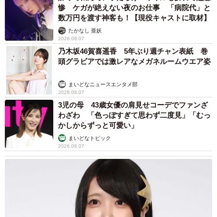
惨 ケガが絶えない夜のお仕事 「病院代」と
数万円を渡す神客も！【現役キャストに取材】
たかなし 亜妖
2026.08.07
乃木坂46賀喜遥香 5年ぶり週チャン表紙 巻
頭グラビアでは激レアなメガネルームウエア姿
まいどなニュースエンタメ部
2026.08.07
3児の母 43歳女優の肩見せコーデでファンざ
わざわ 「色っぽすぎて思わず二度見」「むっ
かしからずっと可愛い」
まいどなトピック
2026.08.07