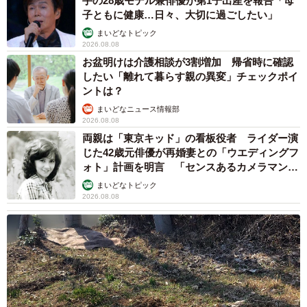
手の28歳モデル兼俳優が第1子出産を報告「母
子ともに健康…日々、大切に過ごしたい」
まいどなトピック
2026.08.08
お盆明けは介護相談が3割増加 帰省時に確認
したい「離れて暮らす親の異変」チェックポイ
ントは？
まいどなニュース情報部
2026.08.08
両親は「東京キッド」の看板役者 ライダー演
じた42歳元俳優が再婚妻との「ウエディングフ
ォト」計画を明言 「センスあるカメラマン求
む」
まいどなトピック
2026.08.08