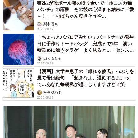
猫2匹が段ボール箱の取り合いで「ポコスカ猫
パンチ」の応酬 その後の心温まる結末に「愛
～！」「おばちゃん泣きそうや…」
梨木 香奈
2026.08.07
「ちょっとババロアみたい」パートナーの誕生
日に手作りトートバッグ 完成まで1年 淡い
藍染めに漂うクラゲ よく見ると…「センスす
ごい」
山岡 もと子
2026.08.07
【漫画】大学生息子の「頼れる彼氏」っぷりを
見て母は絶句 「起きなよ、遅刻するよ」っ
て…あなた毎朝私が起こしてますけど？笑
松波 穂乃圭
2026.08.07