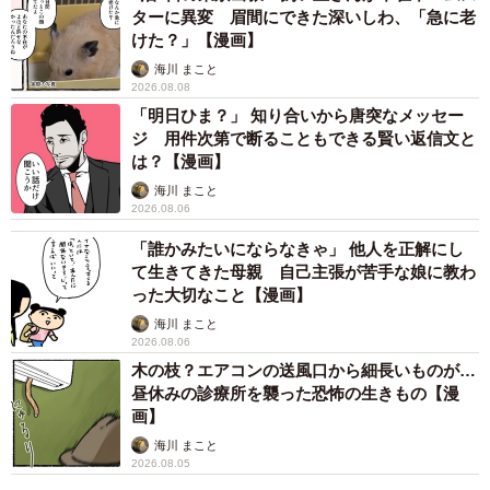
また作者が3歳の息子に、好物であるカレー、チャーハン、
ターに異変 眉間にできた深いしわ、「急に老
けた？」【漫画】
うどんを作ったところ、息子はズラリと並べられた料理を
海川 まこと
見て「きゅうりがいい！！！」と怒るのでした。
2026.08.08
「明日ひま？」 知り合いから唐突なメッセー
読者からは「肩の力抜けます。我が家だけじゃぁなかっっ
ジ 用件次第で断ることもできる賢い返信文と
たーーー！！！」「ママの愛情たっぷりご飯より、なぜか
は？【漫画】
インスタントが優勝しちゃう瞬間…あるあるすぎて泣け
海川 まこと
2026.08.06
る」など、多くの共感の声があがっています。そんな同作
「誰かみたいにならなきゃ」 他人を正解にし
について、作者の月光もりあさんに詳しく話を聞きまし
て生きてきた母親 自己主張が苦手な娘に教わ
た。
った大切なこと【漫画】
海川 まこと
思わず笑ってしまった、子どもの「本音」
2026.08.06
木の枝？エアコンの送風口から細長いものが…
ー好きな食べ物を聞いた時の率直な感想を知りたいです。
昼休みの診療所を襲った恐怖の生きもの【漫
画】
普通に笑いました。面白いなーと思いましたね。
海川 まこと
2026.08.05