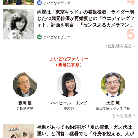
まいどなメディア
https://moria.blog.jp/
両親は「東京キッド」の看板役者 ライダー演
じた42歳元俳優が再婚妻との「ウエディングフ
ォト」計画を明言 「センスあるカメラマン求
む」
まいどなトピック
６位以降を見る
まいどなファミリー
（新着記事順）
森岡 浩
ハイヒール・リンゴ
大江 篤
姓氏研究家
漫才師
園田学園女子大学学長
もっと見る
補助があっても約9割が「夏の電気・ガス代は
重い」と回答…猛暑でも「冷房を控える」人が