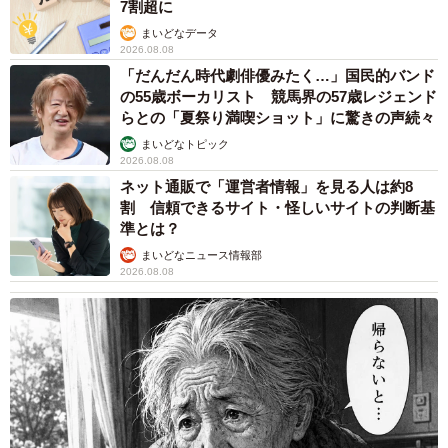
7割超に
まいどなデータ
2026.08.08
「だんだん時代劇俳優みたく…」国民的バンド
の55歳ボーカリスト 競馬界の57歳レジェンド
らとの「夏祭り満喫ショット」に驚きの声続々
まいどなトピック
2026.08.08
ネット通販で「運営者情報」を見る人は約8
割 信頼できるサイト・怪しいサイトの判断基
準とは？
まいどなニュース情報部
2026.08.08