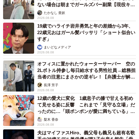
ない場合は朝までガールズバー副業【現役キャ
ストに取材】
たかなし 亜妖
2026.08.08
19歳でハライチ岩井勇気と年の差婚から3年、
22歳元おはガール髪バッサリ「ショート似合い
すぎ」
まいどなメディア
2026.08.08
オフィスに置かれたウォーターサーバー 空の
2Lボトル持参し毎日給水する男性社員→総務担
当者の注意にまさかの逆ギレ！【弁護士が解
説】
長澤 芳子
2026.08.08
12歳の愛犬に変化 1歳息子の膝で甘える初め
て見せる姿に反響 これまで「見守る立場」だ
ったのに…「頭ポンポンが愛に満ちている」
「尊…」
梨木 香奈
2026.08.08
夫はマイファスHiro、義父母も義兄も超有名歌