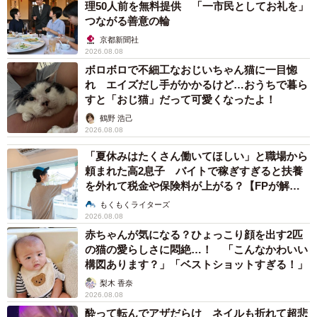
理50人前を無料提供 「一市民としてお礼を」
つながる善意の輪
京都新聞社
2026.08.08
ボロボロで不細工なおじいちゃん猫に一目惚
れ エイズだし手がかかるけど…おうちで暮ら
すと「おじ猫」だって可愛くなったよ！
鶴野 浩己
2026.08.08
「夏休みはたくさん働いてほしい」と職場から
頼まれた高2息子 バイトで稼ぎすぎると扶養
を外れて税金や保険料が上がる？【FPが解
説】
もくもくライターズ
2026.08.08
赤ちゃんが気になる？ひょっこり顔を出す2匹
の猫の愛らしさに悶絶…！ 「こんなかわいい
構図あります？」「ベストショットすぎる！」
梨木 香奈
2026.08.08
酔って転んでアザだらけ ネイルも折れて超悲