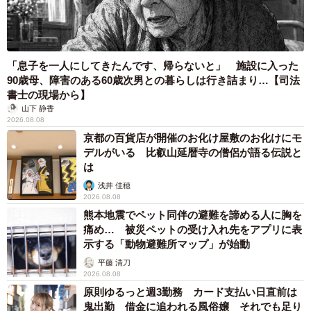
「息子を一人にしてきたんです、帰らないと」 施設に入った
90歳母、障害のある60歳次男との暮らしは行き詰まり…【司法
書士の現場から】
山下 静香
2026.08.08
京都の百貨店が開催のお化け屋敷のお化けにモ
デルがいる 比叡山延暦寺の僧侶が語る伝説と
は
浅井 佳穂
2026.08.08
熊本地震でペット同伴の避難を諦める人に胸を
痛め… 被災ペットの受け入れ先をアプリに表
示する「動物避難所マップ」が始動
平藤 清刀
2026.08.08
原則ゆるっと週3勤務 カード支払い日直前は
鬼出勤 借金に追われる風俗嬢 それでも足り