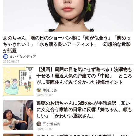
あのちゃん、雨の日のショーパン姿に「雨が似合う」「脚めっ
ちゃきれい！」「水も滴る良いアーティスト」 幻想的な近影
が話題
まいどなメディア
2026.08.07
【漫画】周囲の目を気にせず遊べる！洗濯物も
干せる！最近人気の戸建ての「中庭」 ところ
が…実際住んでみて分かった後悔ポイント
中瀬 えみ
2026.08.07
難聴のお姉ちゃんに5歳の妹が手話通訳 互い
に支え合う家族の日常に反響「妹ちゃん、頼も
しい」「かわいい通訳さん」
五ヶ瀬 あお
2026.08.07