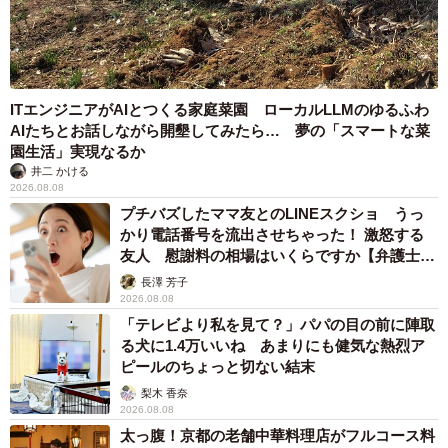
ITエンジニアがAIとつくる家庭菜園 ローカルLLMのゆるふわ
AIたちとお話しながら開墾してみたら… 夢の「スマートな菜
園生活」実現なるか
井二 かける
2026.08.08
プチバズしたママ友とのLINEスクショ うっ
かり電話番号を流出させちゃった！ 激怒する
友人 慰謝料の相場はいくらですか【弁護士が
解説】
長澤 芳子
2026.08.08
「テレビより私を見て？」パパの目の前に陣取
る犬に1.4万いいね あまりにも健気な熱烈ア
ピールのちょっと切ない結末
梨木 香奈
2026.08.08
太っ腹！京都の老舗中華料理店がフルコース料