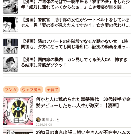
【漫画】ご遺体のそばで一晩中座る『寝ずの番』をした少
年「絶対に連れていくからなぁ…」亡き老婆が目を開
き……背筋凍る展開に
【漫画】警察官「助手席の女性がシートベルトをしていま
せん」男「妻の姿が見えたんですか？」亡き妻の代わりに
座っていた女性…背筋が凍った深夜の検問
【漫画】隣のアパートの外階段でなぜか動かない女 1時
間後も、夕方になっても同じ場所に…証拠の動画を送った
直後「カン……カン……」と足音が迫る
【漫画】国内線の機内 ガン見してくる美人CA 怖すぎ
る結末に背筋がゾクッ！
マンガ
ウェブ漫画
子育て
何かと人に舐められた黒髪時代 30代後半で金
髪デビューしたら…人生が激変！【漫画】
2/8
海川 まこと
どんな好物よりも今はきゅうりの気分！！！（月光もりあさん提供）
2026.08.08
2泊3日の東京出張→飼い主さんが不在中ハムス