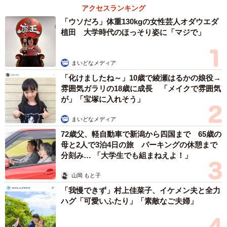
ー子ども達の好きな食べ物について奥様は何か言っていま
アクセスランキング
すか？
「ウソだろ」体重130kgの女性芸人オダウエダ
植田 大学時代のほっそり姿に「マジで」
全く気にしてませんね。
まいどなメディア
ーお子さんの好きな食べ物は大きくなっていくうちに変わ
「化けましたね～」10歳で綾瀬はるかの娘役→
っているのでしょうか？
雰囲気ガラリの18歳に成長 「メイクで雰囲気
が」「宝塚に入れそう」
変わります。そばとか鍋が好きだった時期もありました
まいどなメディア
し、今はお店のクレープが1番好きです。
72歳父、軽自動車で新潟から四国まで 65歳の
母と2人で3泊4日の旅 パーキングの休憩まで
＜月光もりあさん関連情報＞
分刻み… 「大学生でも組まねえよ！」
▽書籍『俺の人生を変えた育児』（Amazon）
山岡 もと子
https://amzn.asia/d/hzC9bLM
「我慢できず」村上佳菜子、イケメン夫と全力
▽Instagram
ハグ「可愛いふたり」「素敵なご夫婦」
https://www.instagram.com/orenoatamanonaka/
▽ブログ「おれのあたまのなか」