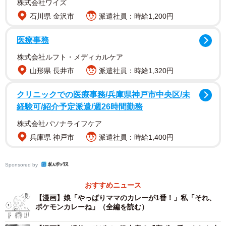
株式会社ワイズ
石川県 金沢市
派遣社員：時給1,200円
医療事務
それは、作者の娘・えみりと何気なく会話していた時のこ
株式会社ルフト・メディカルケア
とです。えみりが5歳の頃、「ママが作るごはんで1番なに
山形県 長井市
派遣社員：時給1,320円
がすき？」と聞くと、返ってきた答えは「なべ」でした。
クリニックでの医療事務/兵庫県神戸市中央区/未
それから月日は流れ、7歳になったえみりは「やっぱりママ
経験可/紹介予定派遣/週26時間勤務
のカレーが1番美味しい」と言うようになりました。しかし
株式会社パソナライフケア
それを聞いた母は「それポケモンカレーね」と言い放ちま
兵庫県 神戸市
派遣社員：時給1,400円
す。
Sponsored by
他にも、保育園の誕生日会で発表した1番好きな食べ物「お
母さんが作った餃子」が実は市販のものだったり、「美味
おすすめニュース
しい！」と喜んで食べていたのが絹豆腐だったり、思わず
【漫画】娘「やっぱりママのカレーが1番！」私「それ、
ポケモンカレーね」（全編を読む）
クスッと笑ってしまうエピソードが続きます。