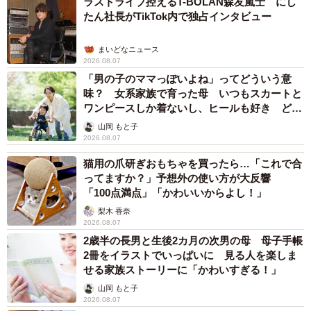
ラストライブ控えるT-BOLAN森友嵐士 にし
たん社長がTikTok内で独占インタビュー
まいどなニュース
2026.08.07
「男の子のママっぽいよね」ってどういう意
味？ 女系家族で育った母 いつもスカートと
ワンピースしか着ないし、ヒールも好き どの
へんが…
山岡 もと子
2026.08.07
猫用の爪研ぎおもちゃを買ったら…「これで合
ってますか？」予想外の使い方が大反響
「100点満点」「かわいいからよし！」
梨木 香奈
2026.08.07
2歳半の長男と生後2カ月の次男の母 母子手帳
2冊をイラストでいっぱいに 見る人を楽しま
せる家族ストーリーに「かわいすぎる！」
山岡 もと子
2026.08.07