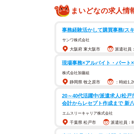
まいどなの求人情
事務経験活かして購買事務/ス
サンワ株式会社
大阪府 東大阪市
派遣社員：
現場事務×アルバイト・パート
株式会社加藤組
静岡県 牧之原市
：時給1,2
20～40代活躍中/派遣求人/
会計からレセプト作成まで 新八
エムスリーキャリア株式会社
千葉県 松戸市
派遣社員：時給