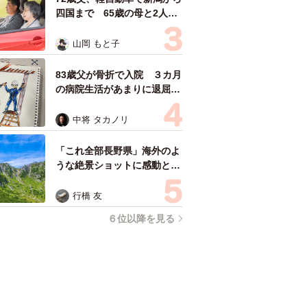
四国まで 65歳の母と2人で
3泊4日の旅 パーキングの休
憩まで分刻み… 「大学生で
山岡 もと子
も組まねえよ！」
83歳父が骨折で入院 ３カ月
の病院生活があまりに退屈で
「画用紙と色鉛筆持ってこ
い！」→スケッチブックを見
中将 タカノリ
た家族が仰天「これ、売れま
すよ…」
「これ全部長野県」海外のよ
うな絶景ショットに感動と反
響「離れてからいいところだ
ったんだって気づいた」
行橋 友
６位以降を見る