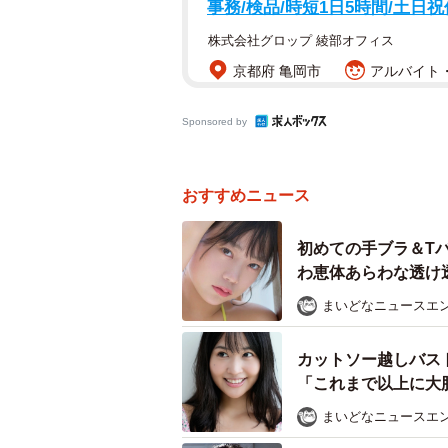
事務/検品/時短1日5時間/土日
株式会社グロップ 綾部オフィス
京都府 亀岡市
アルバイト・
Sponsored by
おすすめニュース
初めての手ブラ＆T
わ恵体あらわな透け
まいどなニュースエ
カットソー越しバス
「これまで以上に大
まいどなニュースエ