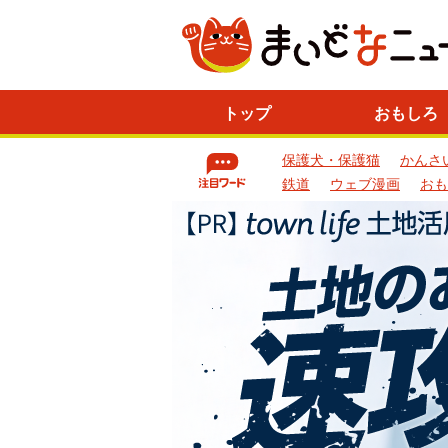
ニ
トップ
おもしろ
ュ
ー
保護犬・保護猫
かんさ
ス
一
鉄道
ウェブ漫画
おも
覧