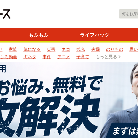
もふもふ
ライフハック
い
家族
気になる
災害
ネコ
観光
夫婦
のりもの
思い
しろ動画
街ネタ
事件
アニメ
子育て
もっと見る