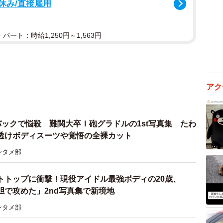
祝休み/直接雇用
パート：時給1,250円～1,563円
アク
バックで悩殺 難関大卒Ｉ砲グラドルの1st写真集 たわ
透けボディスーツや覚悟の全裸カット
ンタメ部
トトップに衝撃！現役アイドル最強ボディの20歳、
胆で攻めた」2nd写真集で新境地
ンタメ部