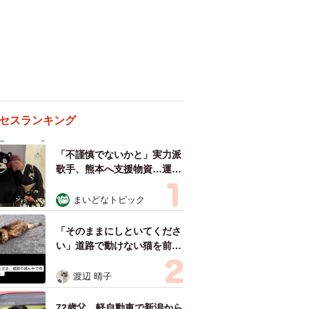
セスランキング
「不謹慎でないかと」実力派
歌手、熊本へ支援物資…運搬
トラックの車体デザインにた
めらい 「痛いほど伝わる」
まいどなトピック
「行動され立派」
「そのままにしといてくださ
い」道路で動けない猫を前に
返された一言… 懸命に生き
ようとした4日間 「命の重
渡辺 晴子
さはみんな同じ」保護団体代
表の訴え
72歳父、軽自動車で新潟から