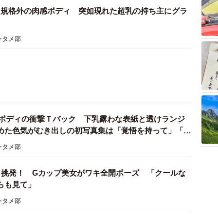
プ 規格外の肉感ボディ 突如現れた超乳の持ち主にグラ
ンタメ部
.1ボディの衝撃Ｔバック 下乳露わな表紙と透けランジ
めた色気がむき出しの初写真集は「覚悟を持って」「過
」
ンタメ部
リ挑発！ Gカップ美女がワキ全開ポーズ 「クールな
らも見て」
ンタメ部