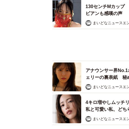
130センチMカッ
ビアンも感嘆の声
まいどなニュースエ
アナウンサー界No
ェリーの裏表紙 秘
去最高露出にも挑戦
まいどなニュースエ
4キロ増やしムッチ
私と可愛い私、どち
まいどなニュースエ