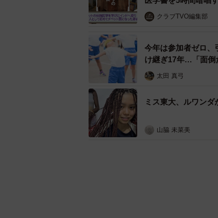
医学書を5時間暗唱す
クラブTVO編集部
今年は参加者ゼロ、
け継ぎ17年…「面
太田 真弓
ミス東大、ルワンダ
山脇 未菜美