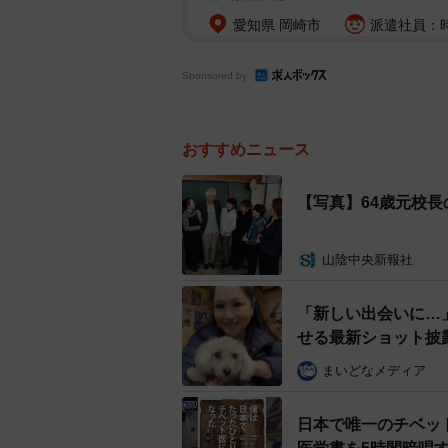
愛知県 岡崎市
派遣社員：時
Sponsored by
おすすめニュース
【写真】64歳元校
山陰中央新報社
「新しい出会いに…
せる最新ショット披
まいどなメディア
日本で唯一のチベッ