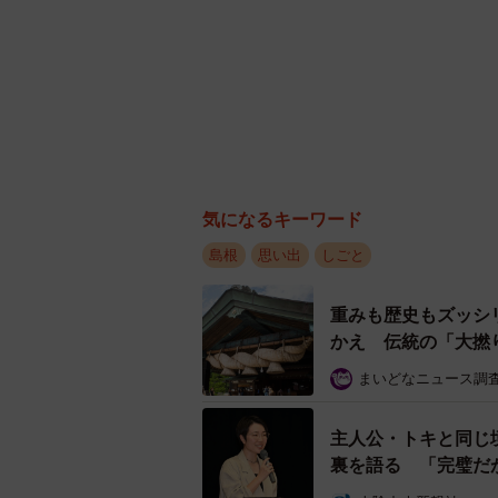
気になるキーワード
島根
思い出
しごと
重みも歴史もズッシ
かえ 伝統の「大撚
まいどなニュース調
主人公・トキと同じ
裏を語る 「完璧だ