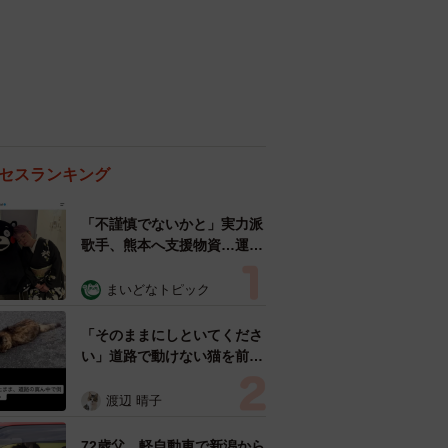
セスランキング
「不謹慎でないかと」実力派
歌手、熊本へ支援物資…運搬
トラックの車体デザインにた
めらい 「痛いほど伝わる」
まいどなトピック
「行動され立派」
「そのままにしといてくださ
い」道路で動けない猫を前に
返された一言… 懸命に生き
ようとした4日間 「命の重
渡辺 晴子
さはみんな同じ」保護団体代
表の訴え
72歳父、軽自動車で新潟から