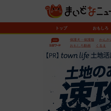
ニ
トップ
おもしろ
ュ
ー
保護犬・保護猫
かんさ
ス
一
おもしろ動画
くるま
覧