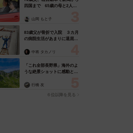
四国まで 65歳の母と2人で
3泊4日の旅 パーキングの休
憩まで分刻み… 「大学生で
山岡 もと子
も組まねえよ！」
83歳父が骨折で入院 ３カ月
の病院生活があまりに退屈で
「画用紙と色鉛筆持ってこ
い！」→スケッチブックを見
中将 タカノリ
た家族が仰天「これ、売れま
すよ…」
「これ全部長野県」海外のよ
うな絶景ショットに感動と反
響「離れてからいいところだ
ったんだって気づいた」
行橋 友
６位以降を見る