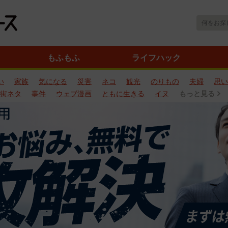
もふもふ
ライフハック
い
家族
気になる
災害
ネコ
観光
のりもの
夫婦
思い
街ネタ
事件
ウェブ漫画
ともに生きる
イヌ
もっと見る