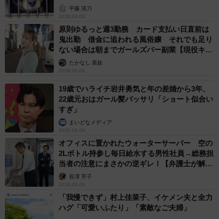
平藤 清刀
2026.08.08
原則ゆるっと週3勤務 カード支払い日直前は
鬼出勤 借金に追われる風俗嬢 それでも足り
ない場合は朝までガールズバー副業【現役キャ
ストに取材】
たかなし 亜妖
2026.08.08
19歳でハライチ岩井勇気と年の差婚から3年、
22歳元おはガール髪バッサリ「ショート似合い
すぎ」
まいどなメディア
2026.08.08
オフィスに置かれたウォーターサーバー 空の
2Lボトル持参し毎日給水する男性社員→総務担
当者の注意にまさかの逆ギレ！【弁護士が解
説】
長澤 芳子
2026.08.08
「我慢できず」村上佳菜子、イケメン夫と全力
ハグ「可愛いふたり」「素敵なご夫婦」