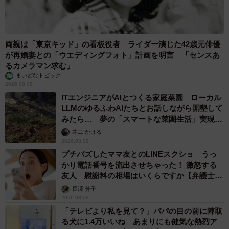
両親は「東京キッド」の看板役者 ライダー演じた42歳元俳優
が再婚妻との「ウエディングフォト」計画を明言 「センスあ
るカメラマン求む」
まいどなトピック
2026.08.08
ITエンジニアがAIとつくる家庭菜園 ローカル
LLMのゆるふわAIたちとお話しながら開墾して
みたら… 夢の「スマートな菜園生活」実現な
るか
井二 かける
2026.08.08
プチバズしたママ友とのLINEスクショ うっ
かり電話番号を流出させちゃった！ 激怒する
友人 慰謝料の相場はいくらですか【弁護士が
解説】
長澤 芳子
2026.08.08
「テレビより私を見て？」パパの目の前に陣取
る犬に1.4万いいね あまりにも健気な熱烈ア