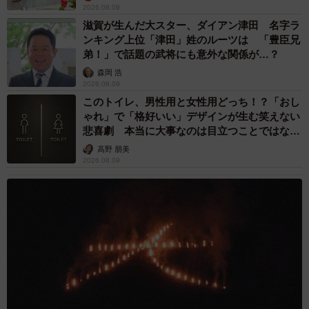
2026.08.09
滋賀が生んだ大スター、ダイアン津田 名字ラ
ンキング上位「津田」姓のルーツは 「豊臣兄
弟！」で話題の武将にも意外な関係が…？
森岡 浩
2026.08.09
このトイレ、男性用と女性用どっち！？「おし
ゃれ」で「格好いい」デザインが生む笑えない
悲喜劇 本当に大事なのは目立つことではな
く…
高野 朋美
2026.08.09