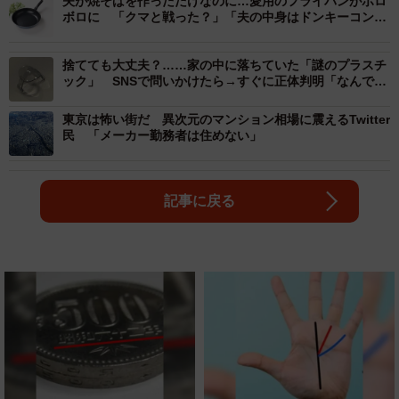
夫が焼そばを作っただけなのに…愛用のフライパンがボロ
ボロに 「クマと戦った？」「夫の中身はドンキーコン
グ？」SNSで広がる“憶測”
捨てても大丈夫？……家の中に落ちていた「謎のプラスチ
ック」 SNSで問いかけたら→すぐに正体判明「なんで分
かるんだよ！」
東京は怖い街だ 異次元のマンション相場に震えるTwitter
民 「メーカー勤務者は住めない」
記事に戻る