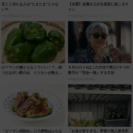
宝くじ当たる人は“たまたま”じゃな
【当選】金運が上がる直前に起こるサ
い?!
イン
PR(合同会社デジタルファーム )
PR(合同会社デジタルファーム )
ピーマンの種とらなくていい！？…味
８月のロト6はこの方法で買え!!６つの
つけはポン酢のみ ミツカンが教える
数字が『完全一致』する方法
超簡単「ピー...
PR(株式会社MURA)
「ピーマン肉詰め」に小麦粉はふらな
「お金が多すぎる」野菜の無人販売所