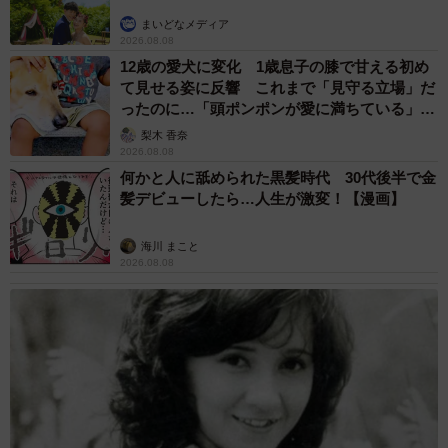
まいどなメディア
2026.08.08
12歳の愛犬に変化 1歳息子の膝で甘える初め
て見せる姿に反響 これまで「見守る立場」だ
ったのに…「頭ポンポンが愛に満ちている」
「尊…」
梨木 香奈
2026.08.08
何かと人に舐められた黒髪時代 30代後半で金
髪デビューしたら…人生が激変！【漫画】
海川 まこと
2026.08.08