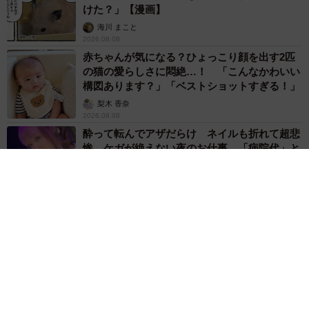
けた？」【漫画】
海川 まこと
2026.08.08
赤ちゃんが気になる？ひょっこり顔を出す2匹
の猫の愛らしさに悶絶…！ 「こんなかわいい
構図あります？」「ベストショットすぎる！」
梨木 香奈
2026.08.08
酔って転んでアザだらけ ネイルも折れて超悲
惨 ケガが絶えない夜のお仕事 「病院代」と
数万円を渡す神客も！【現役キャストに取材】
たかなし 亜妖
2026.08.07