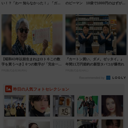
い！？「わー 知らなかった！」「ガチ
のピーマン 10袋で1000円のはずが回
でくっつい...
収箱に...
【昭和43年以前生まれはロト６この数
『カートン買い、ダメ。ゼッタイ。』
字を買うべき】6つの数字が「完全一
年間11万円節約の新型タバコが爆売れ
致」する方...
PR(株式会社MURA)
PR(株式会社HAL)
Recommended by
昨日の人気フォトセレクション