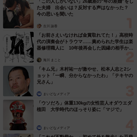
「この人しかいない」26歳差の“年の差婚”をし
た夫婦 出会いは？反対する声はなかった？
今の思いを聞いた
古川 諭香
「お前さえいなければ金賞取れてた！」高校時
代の演奏会がトラウマ……責められた学生は楽
器修理職人に 10年後再会した因縁の相手から
思わぬ申し出【漫画】
海川 まこと
「キム兄」木村祐一が激やせ、松本人志と2シ
ョット「一瞬、分からなかったわ」「テキヤの
兄さん」
まいどなメディア
「ウソだろ」体重130kgの女性芸人オダウエダ
植田 大学時代のほっそり姿に「マジで」
まいどなメディア
「これが不動柴か…」初めて外を散歩した豆柴