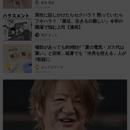
梨木 香奈
2026.08.09
異性に話しかけたらセクハラ？ 黙っていたら
フキハラ？ 「最近、生きるの難しい」令和の
職場で悩む上司【漫画】
海川 まこと
2026.08.09
補助があっても約9割が「夏の電気・ガス代は
重い」と回答…猛暑でも「冷房を控える」人が
7割超に
まいどなデータ
2026.08.08