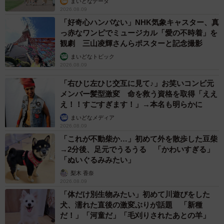
まいどなデータ
2026.08.09
「好奇心ハンパない」NHK気象キャスター、真
っ赤なワンピでミュージカル「愛の不時着」を
観劇 三山凌輝さんらポスターと記念撮影
まいどなトピック
2026.08.09
「右ひじ左ひじ交互に見て♪」お笑いコンビ元
メンバー髪型激変 命を救う資格を取得「ええ
え！！すごすぎます！」→本名も明らかに
まいどなメディア
2026.08.09
「これが不動柴か…」初めて外を散歩した豆柴
→2分後、足元でうるうる 「かわいすぎる」
「ぬいぐるみみたい」
梨木 香奈
2026.08.09
「体だけ別生物みたい」初めて川遊びをした
犬、濡れた直後の激変ぶりが話題 「新種
だ！」「河童だ」「毛刈りされたあとの羊」