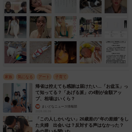
家族
気になる
アート
子育て
帰省は控えても感謝は届けたい…「お盆玉」っ
て知ってる？「あげる派」の4割が金額アッ
プ、相場はいくら？
まいどなニュース情報部
2026.08.09
「この人しかいない」26歳差の“年の差婚”をし
た夫婦 出会いは？反対する声はなかった？
今の思いを聞いた