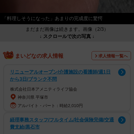
「料理しそうになった」あまりの完成度に驚愕
まだまだ画像は続きます。画像（2/3）
↓ スクロールで次の写真 ↓
まいどなの求人情報
求人情報一覧へ
リニューアルオープン/介護施設の看護師/週1日
から3日/ブランク不問
株式会社日本アメニティライフ協会
神奈川県 平塚市
アルバイト・パート：時給2,010円
経理事務スタッフ/フルタイム/社会保険完備/交通
費支給/黒石市