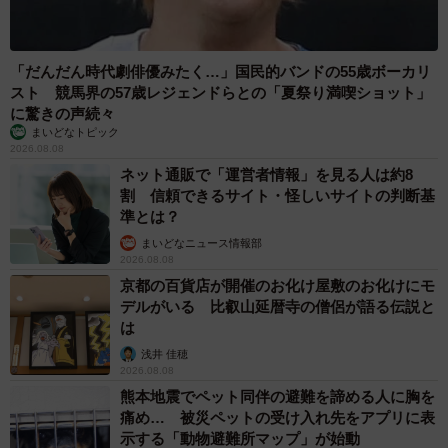
「だんだん時代劇俳優みたく…」国民的バンドの55歳ボーカリ
スト 競馬界の57歳レジェンドらとの「夏祭り満喫ショット」
に驚きの声続々
まいどなトピック
2026.08.08
ネット通販で「運営者情報」を見る人は約8
割 信頼できるサイト・怪しいサイトの判断基
準とは？
まいどなニュース情報部
2026.08.08
京都の百貨店が開催のお化け屋敷のお化けにモ
デルがいる 比叡山延暦寺の僧侶が語る伝説と
は
浅井 佳穂
2026.08.08
熊本地震でペット同伴の避難を諦める人に胸を
痛め… 被災ペットの受け入れ先をアプリに表
示する「動物避難所マップ」が始動