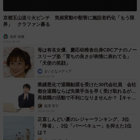
京都五山送り火ピンチ 気候変動や獣害に施設老朽化「もう限
界」 クラファン募る
浅井 佳穂
2026.08.09
母は有名女優、慶応幼稚舎出身CBCアナのノー
スリーブ姿「育ちの良さが表情に表れてる」
「天使の笑顔」
まいどなメディア
2026.08.09
業績悪化で退職勧奨を受けた30代会社員 会社
都合退職ならば失業手当を早く受け取れるが…
再就職の活動で不利になりませんか？【キャリ
アカウンセラーが解説】
長澤 芳子
2026.08.09
正直しんどい夏のレジャーランキング、3位
「帰省」、2位「バーベキュー」を抑えた1位
は？