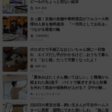
ピールのちょっと切ない結末
梨木 香奈
2026.08.08
太っ腹！京都の老舗中華料理店がフルコース料
理50人前を無料提供 「一市民としてお礼を」
つながる善意の輪
京都新聞社
2026.08.08
ボロボロで不細工なおじいちゃん猫に一目惚
れ エイズだし手がかかるけど…おうちで暮ら
すと「おじ猫」だって可愛くなったよ！
鶴野 浩己
2026.08.08
「夏休みはたくさん働いてほしい」と職場から
頼まれた高2息子 バイトで稼ぎすぎると扶養
を外れて税金や保険料が上がる？【FPが解
説】
もくもくライターズ
2026.08.08
2泊3日の東京出張→飼い主さんが不在中ハムス
ターに異変 眉間にできた深いしわ、「急に老