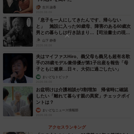
古川 諭香
2026.08.09
「息子を一人にしてきたんです、帰らない
と」 施設に入った90歳母、障害のある60歳次
男との暮らしは行き詰まり…【司法書士の現場
から】
山下 静香
2026.08.08
夫はマイファスHiro、義父母も義兄も超有名歌
手の28歳モデル兼俳優が第1子出産を報告「母
子ともに健康…日々、大切に過ごしたい」
まいどなトピック
2026.08.08
お盆明けは介護相談が3割増加 帰省時に確認
したい「離れて暮らす親の異変」チェックポイ
ントは？
まいどなニュース情報部
2026.08.08
アクセスランキング