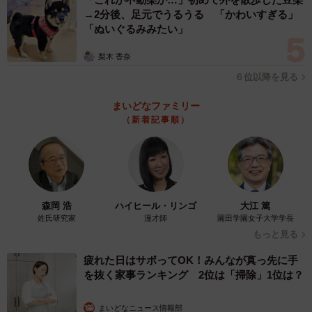
→2分後、足元でうるうる 「かわいすぎる」
「ぬいぐるみみたい」
梨木 香奈
６位以降を見る
まいどなファミリー
（新着記事順）
森岡 浩
ハイヒール・リンゴ
大江 篤
姓氏研究家
漫才師
園田学園女子大学学長
もっと見る
疲れた日はサボってOK！みんなが真っ先に手
を抜く家事ランキング 2位は「掃除」1位は？
まいどなニュース情報部