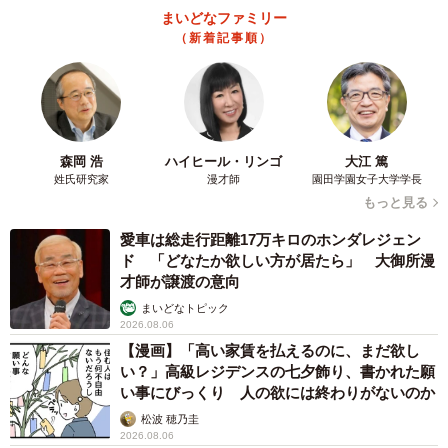
まいどなファミリー
（新着記事順）
森岡 浩
ハイヒール・リンゴ
大江 篤
姓氏研究家
漫才師
園田学園女子大学学長
もっと見る
愛車は総走行距離17万キロのホンダレジェン
ド 「どなたか欲しい方が居たら」 大御所漫
才師が譲渡の意向
まいどなトピック
2026.08.06
【漫画】「高い家賃を払えるのに、まだ欲し
い？」高級レジデンスの七夕飾り、書かれた願
い事にびっくり 人の欲には終わりがないのか
松波 穂乃圭
2026.08.06