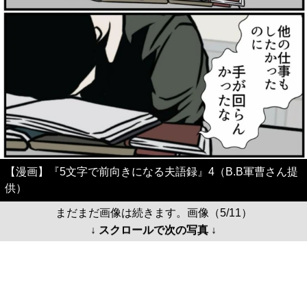
【漫画】『5文字で前向きになる夫語録』4（B.B軍曹さん提
供）
まだまだ画像は続きます。画像（5/11）
↓ スクロールで次の写真 ↓