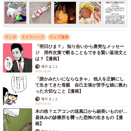
マンガ
ライフハック
ウェブ漫画
「明日ひま？」 知り合いから唐突なメッセー
ジ 用件次第で断ることもできる賢い返信文と
は？【漫画】
海川 まこと
2026.08.06
「誰かみたいにならなきゃ」 他人を正解にし
て生きてきた母親 自己主張が苦手な娘に教わ
った大切なこと【漫画】
海川 まこと
2026.08.06
木の枝？エアコンの送風口から細長いものが…
昼休みの診療所を襲った恐怖の生きもの【漫
画】