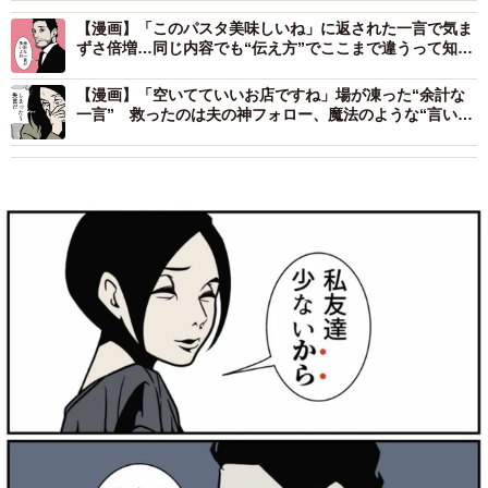
【漫画】「このパスタ美味しいね」に返された一言で気ま
ずさ倍増…同じ内容でも“伝え方”でここまで違うって知っ
てた？
【漫画】「空いてていいお店ですね」場が凍った“余計な
一言” 救ったのは夫の神フォロー、魔法のような“言い換
え術”とは