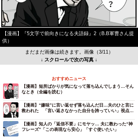
【漫画】『5文字で前向きになる夫語録』2（B.B軍曹さん提
供）
まだまだ画像は続きます。画像（3/11）
↓ スクロールで次の写真 ↓
おすすめニュース
【漫画】短所ばかりが気になって落ち込んでしまう…そん
なとき（全編を読む）
【漫画】“嫌味”に言い返せず落ち込んだ日…夫のひと言に
救われた 「言い返さなかった自分を誇っていい」視点
の“大転換”が心に刺さる
【漫画】知人の「返信不要」にモヤッ… 夫に教わった“神
フレーズ”「この表現なら安心」「すぐ使いたい」