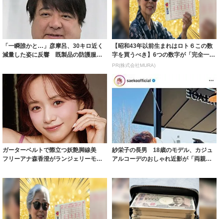
「一瞬誰かと…」彦摩呂、30キロ近く
【昭和43年以前生まれはロト６この数
減量した姿に反響 既製品の防護服が
字を買うべき】6つの数字が「完全一
着られると...
致」する方...
PR(株式会社MURA)
ガーターベルトで際立つ妖艶脚線美
紗栄子の長男 18歳のモデル、カジュ
フリーアナ森香澄がランジェリーモデ
アルコーデのおしゃれ近影が「両親の
ルに ｢PE...
いいとこ取...