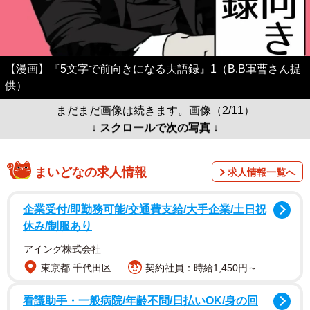
【漫画】『5文字で前向きになる夫語録』1（B.B軍曹さん提
供）
まだまだ画像は続きます。画像（2/11）
↓ スクロールで次の写真 ↓
まいどなの求人情報
求人情報一覧へ
企業受付/即勤務可能/交通費支給/大手企業/土日祝
休み/制服あり
アイング株式会社
東京都 千代田区
契約社員：時給1,450円～
看護助手・一般病院/年齢不問/日払いOK/身の回