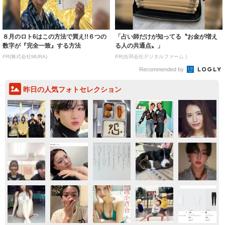
８月のロト6はこの方法で買え!!６つの
「占い師だけが知ってる〝お金が増え
数字が『完全一致』する方法
る人の共通点〟」
PR(株式会社MURA)
PR(合同会社デジタルファーム )
Recommended by
昨日の人気フォトセレクション