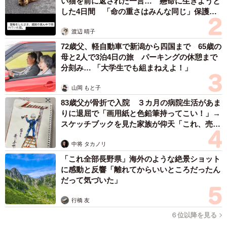
い猫を前に返された一言… 懸命に生きようと
した4日間 「命の重さはみんな同じ」保護団
体代表の訴え
渡辺 晴子
72歳父、軽自動車で新潟から四国まで 65歳の
母と2人で3泊4日の旅 パーキングの休憩まで
分刻み… 「大学生でも組まねえよ！」
山岡 もと子
83歳父が骨折で入院 ３カ月の病院生活があま
りに退屈で「画用紙と色鉛筆持ってこい！」→
スケッチブックを見た家族が仰天「これ、売れ
ますよ…」
中将 タカノリ
「これ全部長野県」海外のような絶景ショット
に感動と反響「離れてからいいところだったん
だって気づいた」
行橋 友
６位以降を見る