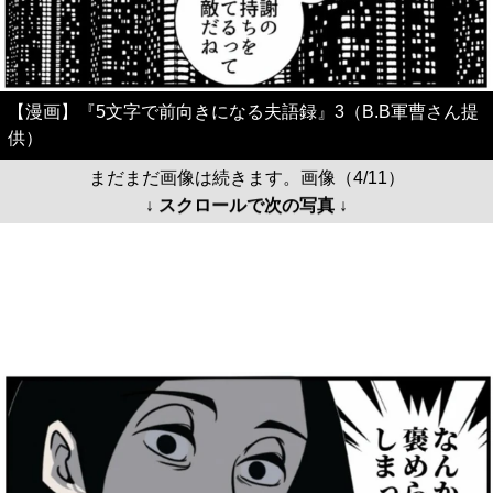
【漫画】『5文字で前向きになる夫語録』3（B.B軍曹さん提
供）
まだまだ画像は続きます。画像（4/11）
↓ スクロールで次の写真 ↓