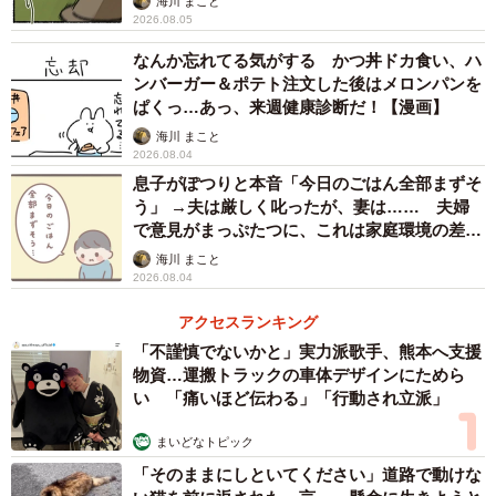
海川 まこと
2026.08.05
なんか忘れてる気がする かつ丼ドカ食い、ハ
ンバーガー＆ポテト注文した後はメロンパンを
ぱくっ…あっ、来週健康診断だ！【漫画】
海川 まこと
2026.08.04
息子がぽつりと本音「今日のごはん全部まずそ
う」 →夫は厳しく叱ったが、妻は…… 夫婦
で意見がまっぷたつに、これは家庭環境の差？
【漫画】
海川 まこと
2026.08.04
アクセスランキング
「不謹慎でないかと」実力派歌手、熊本へ支援
物資…運搬トラックの車体デザインにためら
い 「痛いほど伝わる」「行動され立派」
まいどなトピック
「そのままにしといてください」道路で動けな