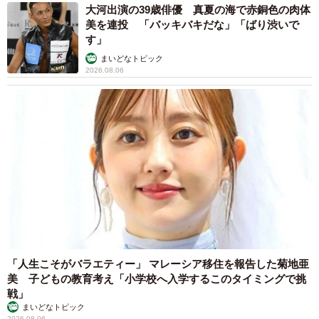
大河出演の39歳俳優 真夏の海で赤銅色の肉体
美を連投 「バッキバキだな」「ばり渋いで
す」
まいどなトピック
2026.08.06
「人生こそがバラエティー」 マレーシア移住を報告した菊地亜
美 子どもの教育考え「小学校へ入学するこのタイミングで挑
戦」
まいどなトピック
2026.08.06