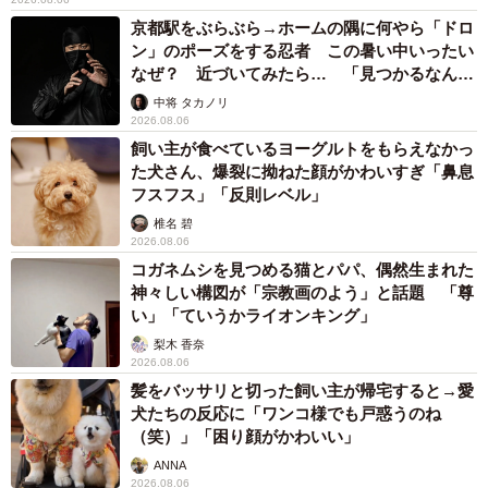
京都駅をぶらぶら→ホームの隅に何やら「ドロ
ン」のポーズをする忍者 この暑い中いったい
なぜ？ 近づいてみたら… 「見つかるなんて
未熟」
中将 タカノリ
2026.08.06
飼い主が食べているヨーグルトをもらえなかっ
た犬さん、爆裂に拗ねた顔がかわいすぎ「鼻息
フスフス」「反則レベル」
椎名 碧
2026.08.06
コガネムシを見つめる猫とパパ、偶然生まれた
神々しい構図が「宗教画のよう」と話題 「尊
い」「ていうかライオンキング」
梨木 香奈
2026.08.06
髪をバッサリと切った飼い主が帰宅すると→愛
犬たちの反応に「ワンコ様でも戸惑うのね
（笑）」「困り顔がかわいい」
ANNA
2026.08.06