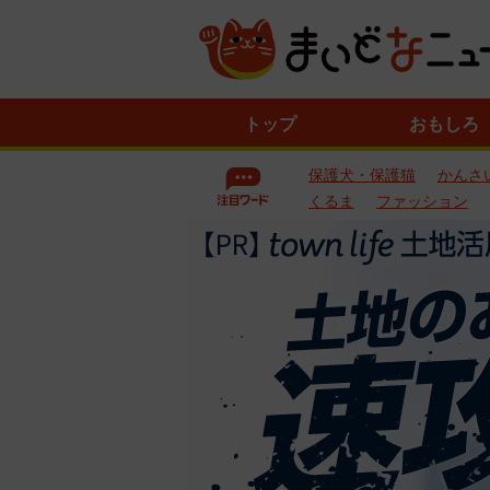
ニ
トップ
おもしろ
ュ
ー
保護犬・保護猫
かんさ
ス
一
くるま
ファッション
覧