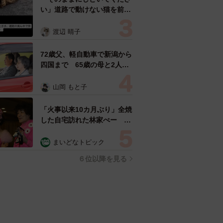
い」道路で動けない猫を前に
返された一言… 懸命に生き
ようとした4日間 「命の重
渡辺 晴子
さはみんな同じ」保護団体代
表の訴え
72歳父、軽自動車で新潟から
四国まで 65歳の母と2人で
3泊4日の旅 パーキングの休
憩まで分刻み… 「大学生で
山岡 もと子
も組まねえよ！」
「火事以来10カ月ぶり」全焼
した自宅訪れた林家ぺー 内
装も壁も取り払われスケルト
ン状態の部屋に呆然
まいどなトピック
６位以降を見る