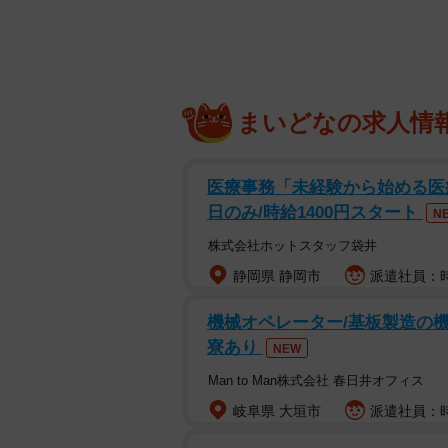
まいどなの求人情
医療事務「未経験から始める医療事
日のみ/時給1400円スタート
N
株式会社ホットスタッフ袋井
静岡県 静岡市
派遣社員：時
機械オペレーター/基板製造の機械
寮あり
NEW
Man to Man株式会社 春日井オフィス
岐阜県 大垣市
派遣社員：時給