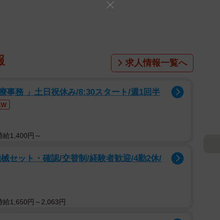
報
求人情報一覧へ
務 」土日祝休み/8:30スタート/週1回半
EW
給1,400円～
セット・確認/交替制/経験者歓迎/4勤2休/
1,650円～2,063円