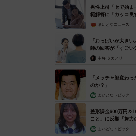
男性上司「セで始ま
範解答に「カッコ良
まいどなニュース
「おっぱいが大きい
師の回答が「すごい
中将 タカノリ
「メッチャ顔変わっ
のか？」
まいどなトピック
整形課金600万円＆
こと」に反響「努力
まいどなトピック