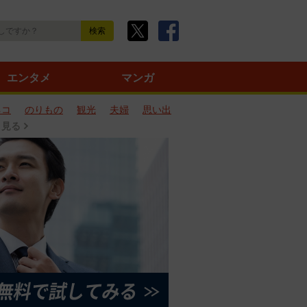
エンタメ
マンガ
ネコ
のりもの
観光
夫婦
思い出
と見る