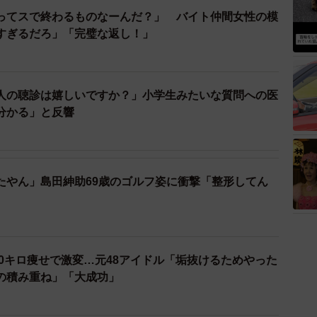
ってスで終わるものなーんだ？」 バイト仲間女性の模
すぎるだろ」「完璧な返し！」
人の聴診は嬉しいですか？」小学生みたいな質問への医
分かる」と反響
たやん」島田紳助69歳のゴルフ姿に衝撃「整形してん
10キロ痩せで激変…元48アイドル「垢抜けるためやった
の積み重ね」「大成功」