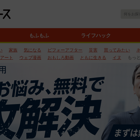
もふもふ
ライフハック
い
家族
気になる
ビフォーアフター
災害
買ってみたい
アート
ウェブ漫画
おもしろ動画
ともに生きる
イヌ
もっ