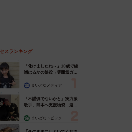
セスランキング
「化けましたね～」10歳で綾
瀬はるかの娘役→雰囲気ガラ
リの18歳に成長 「メイクで
雰囲気が」「宝塚に入れそ
まいどなメディア
う」
「不謹慎でないかと」実力派
歌手、熊本へ支援物資…運搬
トラックの車体デザインにた
めらい 「痛いほど伝わる」
まいどなトピック
「行動され立派」
「そのままにしといてくださ