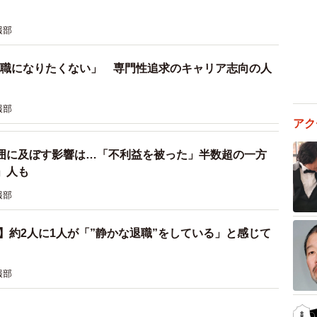
報部
管理職になりたくない」 専門性追求のキャリア志向の人
報部
アク
囲に及ぼす影響は…「不利益を被った」半数超の一方
」人も
報部
査】約2人に1人が「”静かな退職”をしている」と感じて
報部