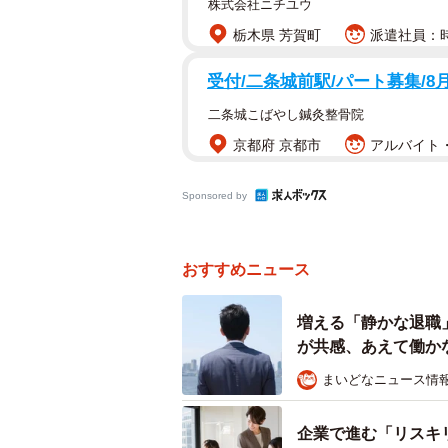
株式会社ニチユウ
栃木県 芳賀町
派遣社員：時給
受付/二条城前駅/パート募集/8
二条城こばやし鍼灸整骨院
京都府 京都市
アルバイト・
Sponsored by
おすすめニュース
増える「静かな退職
が共感、あえて働か
まいどなニュース情
企業で進む「リスキ