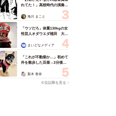
れてた！」高校時代の演奏会
がトラウマ……責められた学
生は楽器修理職人に 10年後
海川 まこと
再会した因縁の相手から思わ
ぬ申し出【漫画】
「ウソだろ」体重130kgの女
性芸人オダウエダ植田 大学
時代のほっそり姿に「マジ
で」
まいどなメディア
「これが不動柴か…」初めて
外を散歩した豆柴→2分後、
足元でうるうる 「かわいす
ぎる」「ぬいぐるみみたい」
梨木 香奈
６位以降を見る