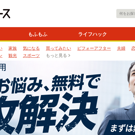
もふもふ
ライフハック
い
家族
気になる
買ってみたい
ビフォーアフター
夫婦
ン
観光
スポーツ
もっと見る