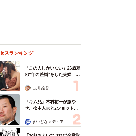
セスランキング
「この人しかいない」26歳差
の“年の差婚”をした夫婦 出
会いは？反対する声はなかっ
た？ 今の思いを聞いた
古川 諭香
「キム兄」木村祐一が激や
せ、松本人志と2ショット
「一瞬、分からなかったわ」
「テキヤの兄さん」
まいどなメディア
「お前さえいなければ金賞取