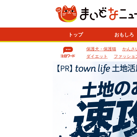
ニ
トップ
おもしろ
ュ
ー
保護犬・保護猫
かんさ
ス
一
ダイエット
ファッショ
覧