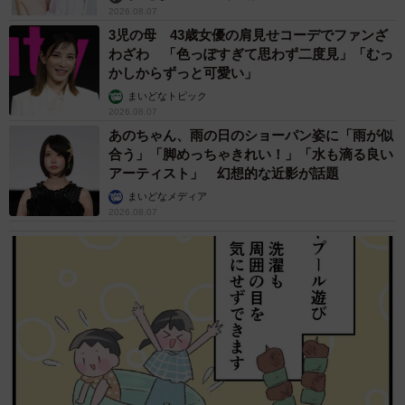
2026.08.07
3児の母 43歳女優の肩見せコーデでファンざ
わざわ 「色っぽすぎて思わず二度見」「むっ
かしからずっと可愛い」
まいどなトピック
2026.08.07
あのちゃん、雨の日のショーパン姿に「雨が似
合う」「脚めっちゃきれい！」「水も滴る良い
アーティスト」 幻想的な近影が話題
まいどなメディア
2026.08.07