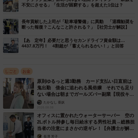
不安にさせる」「生活が困窮する」を超えた1位は？
それでも会社員としての仕事を辞めない理由については
「健康・交流・世間体」を考えてとのことでした。
長年貢献した上司が「駐車場警備」に異動 「退職勧奨を
断った報復？こんなこと許される？」【社労士が解説】
「新入社員からずっと同じ会社で、休日のゴルフも飲み仲
【あゝ定年】必要だと思うセカンドライフ資金額は…
間も会社の先輩や同僚と一緒です。会社にいる限りは毎年
4437.8万円！ 4割超が「蓄えられるかい！」と回答
強制的に企業健康診断も受けられますし、娘が結婚する時
も何の肩書もない、名刺も持っていない無職ですと自己紹
介せずに済みます。そういうことを考えると、とてもFIRE
しごと
お金
なんてする気になれないですね。あくまで老後の資金と思
原則ゆるっと週3勤務 カード支払い日直前は
っています」
鬼出勤 借金に追われる風俗嬢 それでも足り
ない場合は朝までガールズバー副業【現役キャ
ストに取材】
実はものすごくうらやましいパターンでは！？
たかなし 亜妖
2026.08.08
オフィスに置かれたウォーターサーバー 空の
できるだけ長く仕事を続けたかったけど…やめた
2Lボトル持参し毎日給水する男性社員→総務担
理由は？
当者の注意にまさかの逆ギレ！【弁護士が解
説】
Bさん（関西在住、60代、アルバイト）が数年前に退職し
長澤 芳子