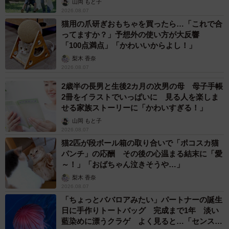
山岡 もと子
2026.08.07
猫用の爪研ぎおもちゃを買ったら…「これで合
ってますか？」予想外の使い方が大反響
「100点満点」「かわいいからよし！」
梨木 香奈
2026.08.07
2歳半の長男と生後2カ月の次男の母 母子手帳
2冊をイラストでいっぱいに 見る人を楽しま
せる家族ストーリーに「かわいすぎる！」
山岡 もと子
2026.08.07
猫2匹が段ボール箱の取り合いで「ポコスカ猫
パンチ」の応酬 その後の心温まる結末に「愛
～！」「おばちゃん泣きそうや…」
梨木 香奈
2026.08.07
「ちょっとババロアみたい」パートナーの誕生
日に手作りトートバッグ 完成まで1年 淡い
藍染めに漂うクラゲ よく見ると…「センスす