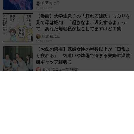
ごい」
山岡 もと子
2026.08.07
【漫画】大学生息子の「頼れる彼氏」っぷりを
見て母は絶句 「起きなよ、遅刻するよ」っ
て…あなた毎朝私が起こしてますけど？笑
松波 穂乃圭
2026.08.07
【お盆の帰省】既婚女性の半数以上が「日常よ
り疲れる」 気遣いや準備で深まる夫婦の温度
感ギャップ鮮明に
まいどなニュース情報部
2026.08.07