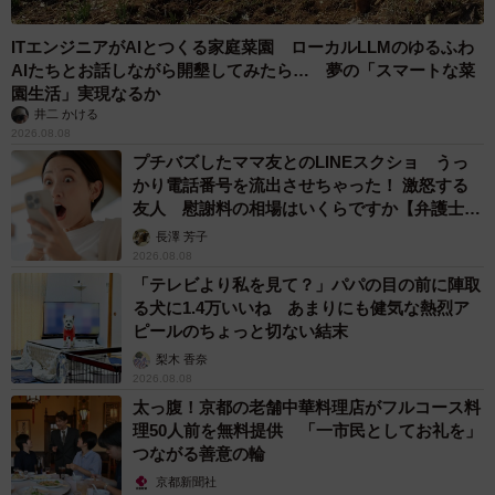
ITエンジニアがAIとつくる家庭菜園 ローカルLLMのゆるふわ
AIたちとお話しながら開墾してみたら… 夢の「スマートな菜
園生活」実現なるか
井二 かける
2026.08.08
プチバズしたママ友とのLINEスクショ うっ
かり電話番号を流出させちゃった！ 激怒する
友人 慰謝料の相場はいくらですか【弁護士が
解説】
長澤 芳子
2026.08.08
「テレビより私を見て？」パパの目の前に陣取
る犬に1.4万いいね あまりにも健気な熱烈ア
ピールのちょっと切ない結末
梨木 香奈
2026.08.08
太っ腹！京都の老舗中華料理店がフルコース料
理50人前を無料提供 「一市民としてお礼を」
つながる善意の輪
京都新聞社