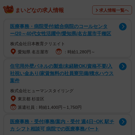
完全に仕事から脱出する「フルFIRE」をあえて選ばない
まいどなの求人情報
求人情報一覧へ
方、現役期間をできるだけフルタイムで働く予定だったの
に早期退職した方、それぞれの選択の理由を伺ってきまし
医療事務・病院受付/総合病院のコールセンタ
た。
ー/20～40代女性活躍中/愛知県/名古屋市千種区
株式会社日本教育クリエイト
FIREしようと思えばできるけど…しない理由は？
愛知県 名古屋市
：時給1,280円～
住宅用外壁パネルの製造/未経験OK/資格不要/入
社祝い金あり/家賃無料の社員寮完備/積水ハウス
案件
株式会社ヒューマンスタイリング
東京都 杉並区
派遣社員：時給1,400円～1,750円
医療事務・受付/事務/案内・受付 週4日~OK 駅チ
カ シフト相談可 病院での医療事務パート