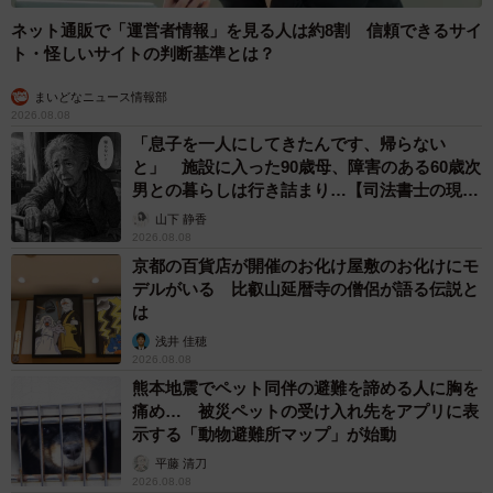
ネット通販で「運営者情報」を見る人は約8割 信頼できるサイ
ト・怪しいサイトの判断基準とは？
まいどなニュース情報部
2026.08.08
「息子を一人にしてきたんです、帰らない
と」 施設に入った90歳母、障害のある60歳次
男との暮らしは行き詰まり…【司法書士の現場
から】
山下 静香
2026.08.08
京都の百貨店が開催のお化け屋敷のお化けにモ
デルがいる 比叡山延暦寺の僧侶が語る伝説と
は
浅井 佳穂
2026.08.08
熊本地震でペット同伴の避難を諦める人に胸を
痛め… 被災ペットの受け入れ先をアプリに表
示する「動物避難所マップ」が始動
平藤 清刀
2026.08.08