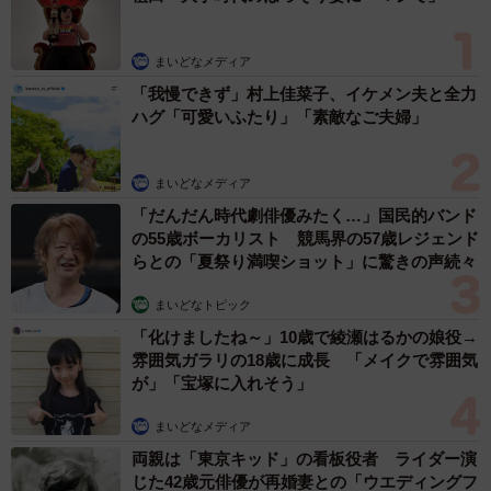
かったです」
まいどなメディア
結局Bさんは先輩の契約終了とともに、自分自身も60歳の
「我慢できず」村上佳菜子、イケメン夫と全力
定年で退職することを選びました。
ハグ「可愛いふたり」「素敵なご夫婦」
「幸い、iDeCoとNISA両方、コツコツやってきた成果が出
まいどなメディア
ていたので、どうせ給料が下がるならもっと気楽なアルバ
「だんだん時代劇俳優みたく…」国民的バンド
イトの方がいい、と割り切ることができました」
の55歳ボーカリスト 競馬界の57歳レジェンド
らとの「夏祭り満喫ショット」に驚きの声続々
どう決断するのでも、お金の力は大きな安心材料です
まいどなトピック
ね…！
「化けましたね～」10歳で綾瀬はるかの娘役→
雰囲気ガラリの18歳に成長 「メイクで雰囲気
70歳までの就業機会措置実施済みの企業は34.8％
が」「宝塚に入れそう」
2026年現在の「高年齢者雇用安定法」では、65歳までの安
まいどなメディア
定した雇用の確保を求めて企業に定年の引き上げや廃止、
両親は「東京キッド」の看板役者 ライダー演
継続雇用制度の導入などを求めています。
じた42歳元俳優が再婚妻との「ウエディングフ