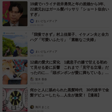
19歳でハライチ岩井勇気と年の差婚から3年、
22歳元おはガール髪バッサリ「ショート似合い
すぎ」
まいどなメディア
2026.08.08
「我慢できず」村上佳菜子、イケメン夫と全力
ハグ「可愛いふたり」「素敵なご夫婦」
まいどなメディア
2026.08.08
12歳の愛犬に変化 1歳息子の膝で甘える初め
て見せる姿に反響 これまで「見守る立場」だ
ったのに…「頭ポンポンが愛に満ちている」
「尊…」
梨木 香奈
2026.08.08
何かと人に舐められた黒髪時代 30代後半で金
髪デビューしたら…人生が激変！【漫画】
海川 まこと
2026.08.08