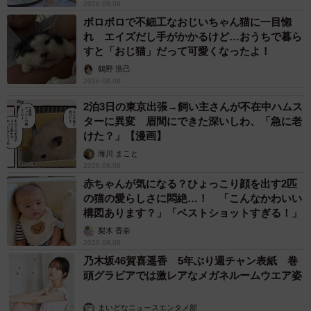
2026.08.08
ボロボロで不細工なおじいちゃん猫に一目惚
れ エイズだし手がかかるけど…おうちで暮ら
すと「おじ猫」だって可愛くなったよ！
鶴野 浩己
2026.08.08
2泊3日の東京出張→飼い主さんが不在中ハムス
ターに異変 眉間にできた深いしわ、「急に老
けた？」【漫画】
海川 まこと
2026.08.08
赤ちゃんが気になる？ひょっこり顔を出す2匹
の猫の愛らしさに悶絶…！ 「こんなかわいい
構図あります？」「ベストショットすぎる！」
梨木 香奈
2026.08.08
乃木坂46賀喜遥香 5年ぶり週チャン表紙 巻
頭グラビアでは激レアなメガネルームウエア姿
まいどなニュースエンタメ部