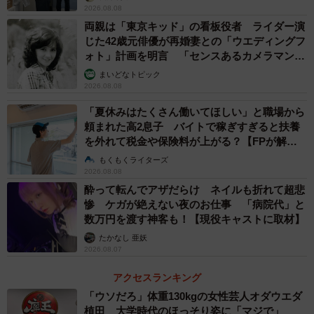
2026.08.08
た会社は、60歳で定年、その後70歳まで再雇用制度が導入
両親は「東京キッド」の看板役者 ライダー演
されています。Bさんは長年営業として重要顧客の担当や部
じた42歳元俳優が再婚妻との「ウエディングフ
ォト」計画を明言 「センスあるカメラマン求
署の統括をしてきたこともあり、再雇用制度が導入された
む」
ときは、定年後も引き続き力を入れたいと考えていまし
まいどなトピック
2026.08.08
た。
「夏休みはたくさん働いてほしい」と職場から
頼まれた高2息子 バイトで稼ぎすぎると扶養
自分よりも社歴の長い先輩が実際に定年を迎え、雇用条件
を外れて税金や保険料が上がる？【FPが解
を提示された際にその内容を知ったBさんは驚きました。
説】
もくもくライターズ
「役職がなくなるから、役職手当はなくなるのだろうな」
2026.08.08
酔って転んでアザだらけ ネイルも折れて超悲
とぼんやりイメージしていた給料は、基本給も含めて減額
惨 ケガが絶えない夜のお仕事 「病院代」と
され、定年前のなんと6割減。
数万円を渡す神客も！【現役キャストに取材】
たかなし 亜妖
「前と同じ仕事で、給料半分以下の元上司の愚痴をよく聞
2026.08.07
きました。特に、ここ数年世代交代が急激に進んで、30代
アクセスランキング
の若手管理職が一気に増えました。そのメンバーともうま
「ウソだろ」体重130kgの女性芸人オダウエダ
くコミュニケーションが取れずにいるのを見ているのが辛
植田 大学時代のほっそり姿に「マジで」