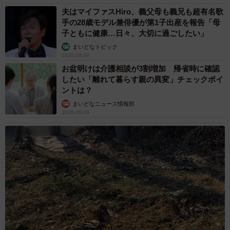
夫はマイファスHiro、義父母も義兄も超有名歌
手の28歳モデル兼俳優が第1子出産を報告「母
子ともに健康…日々、大切に過ごしたい」
まいどなトピック
2026.08.08
お盆明けは介護相談が3割増加 帰省時に確認
したい「離れて暮らす親の異変」チェックポイ
ントは？
まいどなニュース情報部
2026.08.08