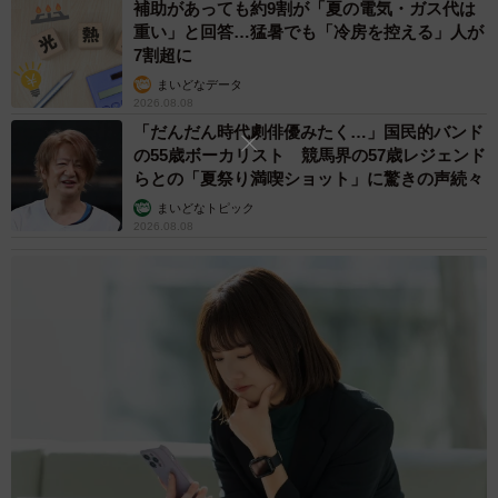
補助があっても約9割が「夏の電気・ガス代は
重い」と回答…猛暑でも「冷房を控える」人が
7割超に
まいどなデータ
2026.08.08
「だんだん時代劇俳優みたく…」国民的バンド
の55歳ボーカリスト 競馬界の57歳レジェンド
らとの「夏祭り満喫ショット」に驚きの声続々
まいどなトピック
2026.08.08