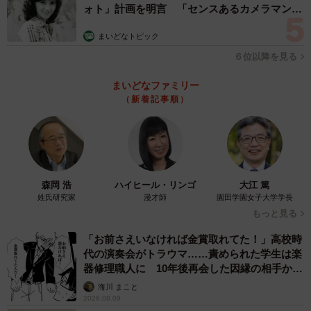
ォト」計画を明言 「センスあるカメラマン求
人手不足解消と生涯現役社会の実現に向け、さらにこれら
む」
まいどなトピック
の措置の年齢引き上げが要請される可能性は少なくありま
６位以降を見る
せん。
まいどなファミリー
2025年12月に発表された「高年齢者雇用状況等報告」によ
（新着記事順）
ると、すでに70歳までの就業機会措置実施済みの企業は
34.8％と3割を超え、この数字は今後ますます増加する見込
みです。
森岡 浩
ハイヒール・リンゴ
大江 篤
何歳でリタイアすることなるのか、現在40代～50代の方は
姓氏研究家
漫才師
園田学園女子大学学長
ますます選択肢が拡がり、悩む機会も増えるかもしれませ
もっと見る
ん。
「お前さえいなければ金賞取れてた！」高校時
代の演奏会がトラウマ……責められた学生は楽
【参考】
器修理職人に 10年後再会した因縁の相手から
思わぬ申し出【漫画】
▽厚生労働省｜令和７年「高年齢者雇用状況等報告」
海川 まこと
2026.08.09
https://www.mhlw.go.jp/content/11703000/001609904.pdf