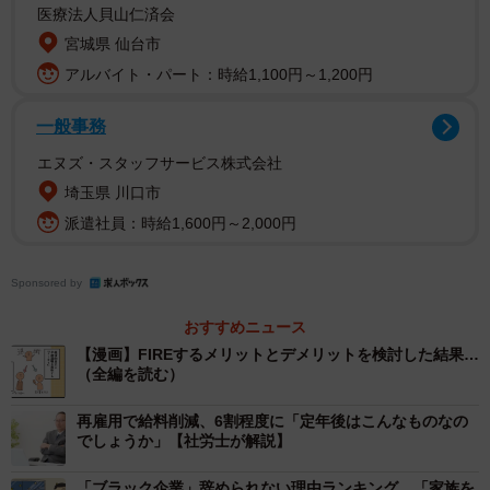
医療法人貝山仁済会
宮城県 仙台市
2/6
アルバイト・パート：時給1,100円～1,200円
私も何を隠そう…
一般事務
Aさん（関東在住、50代、会社員）は30年前からコツコツ
エヌズ・スタッフサービス株式会社
と続けてきた投資信託や持ち株の配当で、これまでの生活
埼玉県 川口市
スタイルを変えない範囲であればすぐに会社を辞めても生
派遣社員：時給1,600円～2,000円
活できるだけの資産をお持ちです。すでに亡くなったご両
親からも家屋等の相続があり、65歳以上になればある程度
Sponsored by
の年金が発生することも安心材料です。
おすすめニュース
【漫画】FIREするメリットとデメリットを検討した結果…
実際、専業主婦の奥様からも、すでに大学を卒業した一人
（全編を読む）
娘であるお嬢様からも「会社を辞めて好きなことをするな
再雇用で給料削減、6割程度に「定年後はこんなものなの
らそれもアリだと思うよ」と背中を押してもらえていると
でしょうか」【社労士が解説】
いう、大変幸せな状況にいらっしゃいます。
「ブラック企業」辞められない理由ランキング 「家族を