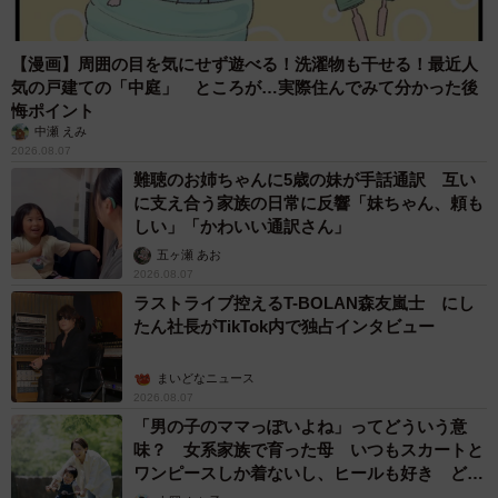
【漫画】周囲の目を気にせず遊べる！洗濯物も干せる！最近人
気の戸建ての「中庭」 ところが…実際住んでみて分かった後
悔ポイント
中瀬 えみ
2026.08.07
難聴のお姉ちゃんに5歳の妹が手話通訳 互い
に支え合う家族の日常に反響「妹ちゃん、頼も
しい」「かわいい通訳さん」
五ヶ瀬 あお
2026.08.07
ラストライブ控えるT-BOLAN森友嵐士 にし
たん社長がTikTok内で独占インタビュー
まいどなニュース
2026.08.07
「男の子のママっぽいよね」ってどういう意
味？ 女系家族で育った母 いつもスカートと
ワンピースしか着ないし、ヒールも好き どの
へんが…