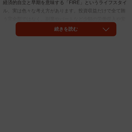
経済的自立と早期を意味する「FIRE」というライフスタイ
ル、実は色々な考え方があります。投資収益だけで全て賄
う完全型ではなく、副業やパートなど少額の労働収入や安
定した社会保障が受けられる最低限の労働と組み合わせる
続きを読む
「サイドFIRE」「バリスタFIRE」と呼ばれるスタイルがあ
るのをご存じですか？