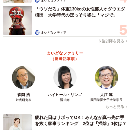
まいどなメディア
「ウソだろ」体重130kgの女性芸人オダウエダ
植田 大学時代のほっそり姿に「マジで」
まいどなメディア
６位以降を見る
まいどなファミリー
（新着記事順）
森岡 浩
ハイヒール・リンゴ
大江 篤
姓氏研究家
漫才師
園田学園女子大学学長
もっと見る
疲れた日はサボってOK！みんなが真っ先に手
を抜く家事ランキング 2位は「掃除」1位は？