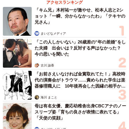
アクセスランキング
「キム兄」木村祐一が激やせ、松本人志と2シ
ョット「一瞬、分からなかったわ」「テキヤの
兄さん」
まいどなメディア
「この人しかいない」26歳差の“年の差婚”をし
た夫婦 出会いは？反対する声はなかった？
今の思いを聞いた
古川 諭香
「お前さえいなければ金賞取れてた！」高校時
代の演奏会がトラウマ……責められた学生は楽
器修理職人に 10年後再会した因縁の相手から
思わぬ申し出【漫画】
海川 まこと
母は有名女優、慶応幼稚舎出身CBCアナのノー
スリーブ姿「育ちの良さが表情に表れてる」
「天使の笑顔」