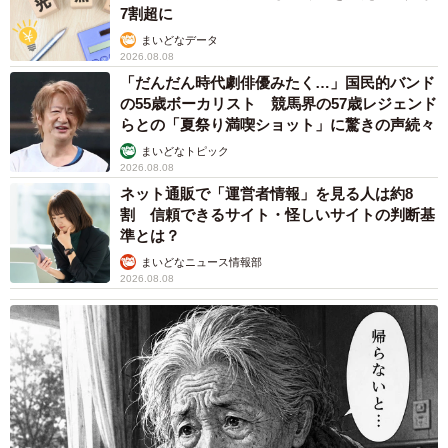
7割超に
まいどなデータ
2026.08.08
「だんだん時代劇俳優みたく…」国民的バンド
の55歳ボーカリスト 競馬界の57歳レジェンド
らとの「夏祭り満喫ショット」に驚きの声続々
まいどなトピック
2026.08.08
ネット通販で「運営者情報」を見る人は約8
割 信頼できるサイト・怪しいサイトの判断基
準とは？
まいどなニュース情報部
2026.08.08