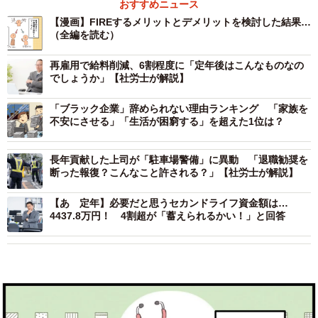
おすすめニュース
【漫画】FIREするメリットとデメリットを検討した結果…
（全編を読む）
再雇用で給料削減、6割程度に「定年後はこんなものなの
でしょうか」【社労士が解説】
「ブラック企業」辞められない理由ランキング 「家族を
不安にさせる」「生活が困窮する」を超えた1位は？
長年貢献した上司が「駐車場警備」に異動 「退職勧奨を
断った報復？こんなこと許される？」【社労士が解説】
【あゝ定年】必要だと思うセカンドライフ資金額は…
4437.8万円！ 4割超が「蓄えられるかい！」と回答