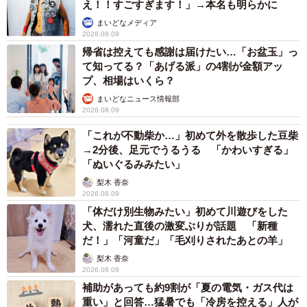
え！！すごすぎます！」→本名も明らかに
まいどなメディア
2026.08.09
帰省は控えても感謝は届けたい…「お盆玉」っ
て知ってる？「あげる派」の4割が金額アッ
プ、相場はいくら？
まいどなニュース情報部
2026.08.09
「これが不動柴か…」初めて外を散歩した豆柴
→2分後、足元でうるうる 「かわいすぎる」
「ぬいぐるみみたい」
梨木 香奈
2026.08.09
「体だけ別生物みたい」初めて川遊びをした
犬、濡れた直後の激変ぶりが話題 「新種
だ！」「河童だ」「毛刈りされたあとの羊」
梨木 香奈
2026.08.09
補助があっても約9割が「夏の電気・ガス代は
重い」と回答…猛暑でも「冷房を控える」人が