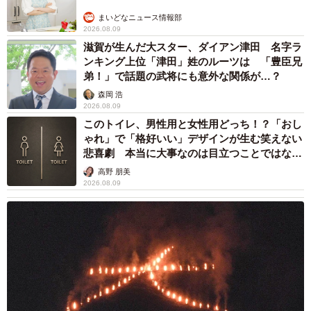
まいどなニュース情報部
2026.08.09
滋賀が生んだ大スター、ダイアン津田 名字ラ
ンキング上位「津田」姓のルーツは 「豊臣兄
弟！」で話題の武将にも意外な関係が…？
森岡 浩
2026.08.09
このトイレ、男性用と女性用どっち！？「おし
ゃれ」で「格好いい」デザインが生む笑えない
悲喜劇 本当に大事なのは目立つことではな
く…
高野 朋美
2026.08.09