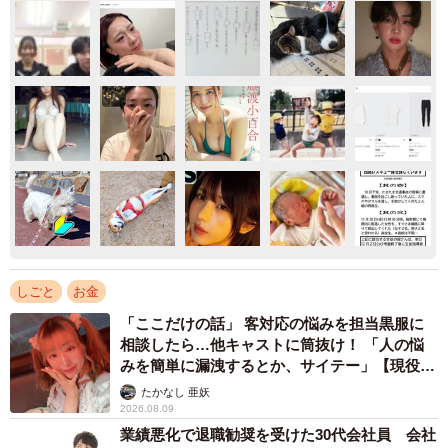
しごと
お金
「ここだけの話」 客対応の悩みを担当黒服に
相談したら…他キャストに筒抜け！ 「人の悩
みを簡単に漏洩するとか、サイテー」【現役キ
ャストに取材】
たかなし 亜妖
2026.08.09
業績悪化で退職勧奨を受けた30代会社員 会社