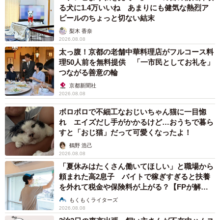
る犬に1.4万いいね あまりにも健気な熱烈ア
ピールのちょっと切ない結末
梨木 香奈
2026.08.08
太っ腹！京都の老舗中華料理店がフルコース料
理50人前を無料提供 「一市民としてお礼を」
つながる善意の輪
京都新聞社
2026.08.08
ボロボロで不細工なおじいちゃん猫に一目惚
れ エイズだし手がかかるけど…おうちで暮ら
すと「おじ猫」だって可愛くなったよ！
鶴野 浩己
2026.08.08
「夏休みはたくさん働いてほしい」と職場から
頼まれた高2息子 バイトで稼ぎすぎると扶養
を外れて税金や保険料が上がる？【FPが解
説】
もくもくライターズ
2026.08.08