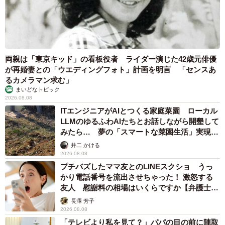
両親は「東京キッド」の看板役者 ライダー演じた42歳元俳優
が再婚妻との「ウエディングフォト」計画を明言 「センスあ
るカメラマン求む」
まいどなトピック
2026.08.08
ITエンジニアがAIとつくる家庭菜園 ローカル
LLMのゆるふわAIたちとお話しながら開墾して
みたら… 夢の「スマートな菜園生活」実現な
るか
井二 かける
2026.08.08
プチバズしたママ友とのLINEスクショ うっ
かり電話番号を流出させちゃった！ 激怒する
友人 慰謝料の相場はいくらですか【弁護士が
解説】
長澤 芳子
2026.08.08
「テレビより私を見て？」パパの目の前に陣取