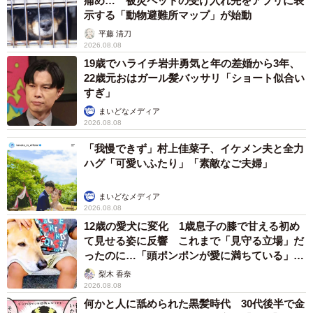
痛め… 被災ペットの受け入れ先をアプリに表
示する「動物避難所マップ」が始動
平藤 清刀
2026.08.08
19歳でハライチ岩井勇気と年の差婚から3年、
22歳元おはガール髪バッサリ「ショート似合い
すぎ」
まいどなメディア
2026.08.08
「我慢できず」村上佳菜子、イケメン夫と全力
ハグ「可愛いふたり」「素敵なご夫婦」
まいどなメディア
2026.08.08
12歳の愛犬に変化 1歳息子の膝で甘える初め
て見せる姿に反響 これまで「見守る立場」だ
ったのに…「頭ポンポンが愛に満ちている」
「尊…」
梨木 香奈
2026.08.08
何かと人に舐められた黒髪時代 30代後半で金