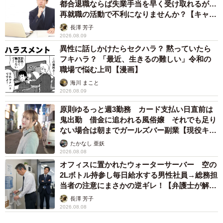
都合退職ならば失業手当を早く受け取れるが…
再就職の活動で不利になりませんか？【キャリ
アカウンセラーが解説】
長澤 芳子
2026.08.09
異性に話しかけたらセクハラ？ 黙っていたら
フキハラ？ 「最近、生きるの難しい」令和の
職場で悩む上司【漫画】
海川 まこと
2026.08.09
原則ゆるっと週3勤務 カード支払い日直前は
鬼出勤 借金に追われる風俗嬢 それでも足り
ない場合は朝までガールズバー副業【現役キャ
ストに取材】
たかなし 亜妖
2026.08.08
オフィスに置かれたウォーターサーバー 空の
2Lボトル持参し毎日給水する男性社員→総務担
当者の注意にまさかの逆ギレ！【弁護士が解
説】
長澤 芳子
2026.08.08