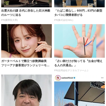
出雲大社の謎 古代に存在した巨大神殿
「たばこ税なし」600円→83円の新型
のルーツに迫る
タバコに喫煙者群がる
PR(國學院大學)
PR(株式会社HAL)
ガーターベルトで際立つ妖艶脚線美
「占い師だけが知ってる〝お金が増え
フリーアナ森香澄がランジェリーモデ
る人の共通点〟」
ルに ｢PE...
PR(合同会社デジタルファーム )