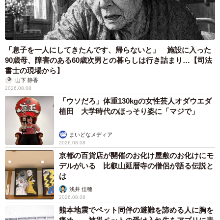
「息子を一人にしてきたんです、帰らないと」 施設に入った
90歳母、障害のある60歳次男との暮らしは行き詰まり…【司法
書士の現場から】
山下 静香
2026.08.08
「ウソだろ」体重130kgの女性芸人オダウエダ
植田 大学時代のほっそり姿に「マジで」
まいどなメディア
2026.08.08
京都の百貨店が開催のお化け屋敷のお化けにモ
デルがいる 比叡山延暦寺の僧侶が語る伝説と
は
浅井 佳穂
2026.08.08
熊本地震でペット同伴の避難を諦める人に胸を