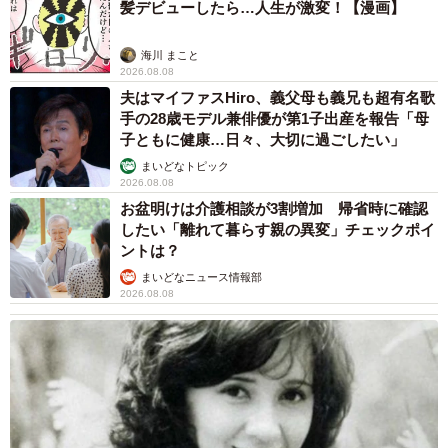
髪デビューしたら…人生が激変！【漫画】
海川 まこと
2026.08.08
夫はマイファスHiro、義父母も義兄も超有名歌
手の28歳モデル兼俳優が第1子出産を報告「母
子ともに健康…日々、大切に過ごしたい」
まいどなトピック
2026.08.08
お盆明けは介護相談が3割増加 帰省時に確認
したい「離れて暮らす親の異変」チェックポイ
ントは？
まいどなニュース情報部
2026.08.08