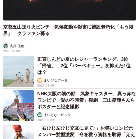
京都五山送り火ピンチ 気候変動や獣害に施設老朽化「もう限
界」 クラファン募る
浅井 佳穂
2026.08.09
正直しんどい夏のレジャーランキング、3位
「帰省」、2位「バーベキュー」を抑えた1位
は？
まいどなデータ
2026.08.09
NHK大阪の朝の顔…気象キャスター、真っ赤な
ワンピで「愛の不時着」観劇 三山凌輝さんら
ポスターと記念撮影
まいどなトピック
2026.08.09
「右ひじ左ひじ交互に見て♪」お笑いコンビ元
メンバー髪型激変 命を救う資格を取得「ええ