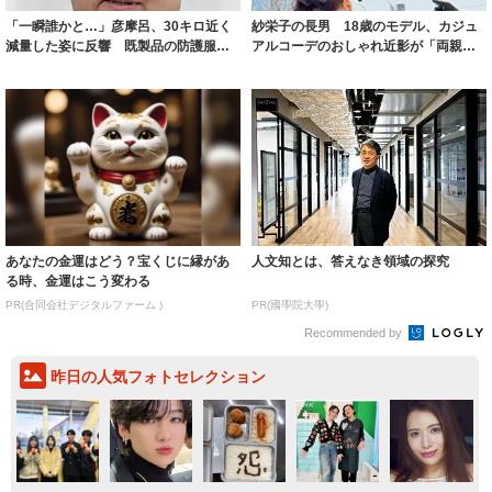
「一瞬誰かと…」彦摩呂、30キロ近く
紗栄子の長男 18歳のモデル、カジュ
減量した姿に反響 既製品の防護服が
アルコーデのおしゃれ近影が「両親の
着られると...
いいとこ取...
あなたの金運はどう？宝くじに縁があ
人文知とは、答えなき領域の探究
る時、金運はこう変わる
PR(合同会社デジタルファーム )
PR(國學院大學)
Recommended by
昨日の人気フォトセレクション