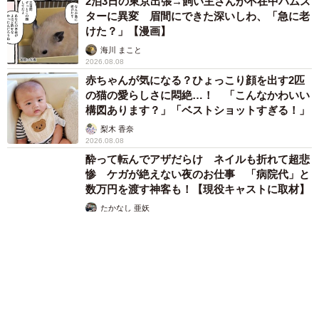
2泊3日の東京出張→飼い主さんが不在中ハムス
ターに異変 眉間にできた深いしわ、「急に老
けた？」【漫画】
海川 まこと
2026.08.08
赤ちゃんが気になる？ひょっこり顔を出す2匹
の猫の愛らしさに悶絶…！ 「こんなかわいい
構図あります？」「ベストショットすぎる！」
梨木 香奈
2026.08.08
酔って転んでアザだらけ ネイルも折れて超悲
惨 ケガが絶えない夜のお仕事 「病院代」と
数万円を渡す神客も！【現役キャストに取材】
たかなし 亜妖
2026.08.07