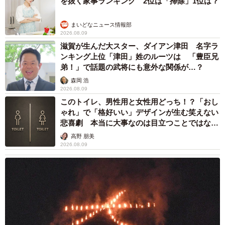
を抜く家事ランキング 2位は「掃除」1位は？
まいどなニュース情報部
2026.08.09
滋賀が生んだ大スター、ダイアン津田 名字ラ
ンキング上位「津田」姓のルーツは 「豊臣兄
弟！」で話題の武将にも意外な関係が…？
森岡 浩
2026.08.09
このトイレ、男性用と女性用どっち！？「おし
ゃれ」で「格好いい」デザインが生む笑えない
悲喜劇 本当に大事なのは目立つことではな
く…
高野 朋美
2026.08.09