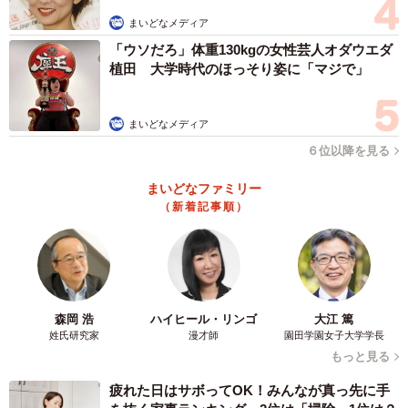
まいどなメディア
「ウソだろ」体重130kgの女性芸人オダウエダ
植田 大学時代のほっそり姿に「マジで」
まいどなメディア
６位以降を見る
まいどなファミリー
（新着記事順）
森岡 浩
ハイヒール・リンゴ
大江 篤
姓氏研究家
漫才師
園田学園女子大学学長
もっと見る
疲れた日はサボってOK！みんなが真っ先に手