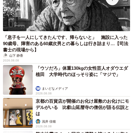
「息子を一人にしてきたんです、帰らないと」 施設に入った
90歳母、障害のある60歳次男との暮らしは行き詰まり…【司法
書士の現場から】
山下 静香
2026.08.08
「ウソだろ」体重130kgの女性芸人オダウエダ
植田 大学時代のほっそり姿に「マジで」
まいどなメディア
2026.08.08
京都の百貨店が開催のお化け屋敷のお化けにモ
デルがいる 比叡山延暦寺の僧侶が語る伝説と
は
浅井 佳穂
2026.08.08