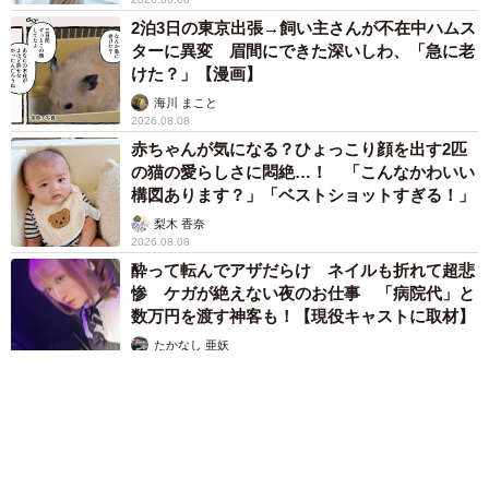
2泊3日の東京出張→飼い主さんが不在中ハムス
ターに異変 眉間にできた深いしわ、「急に老
けた？」【漫画】
海川 まこと
2026.08.08
赤ちゃんが気になる？ひょっこり顔を出す2匹
の猫の愛らしさに悶絶…！ 「こんなかわいい
構図あります？」「ベストショットすぎる！」
梨木 香奈
2026.08.08
酔って転んでアザだらけ ネイルも折れて超悲
惨 ケガが絶えない夜のお仕事 「病院代」と
数万円を渡す神客も！【現役キャストに取材】
たかなし 亜妖
2026.08.07