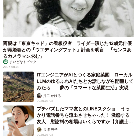
両親は「東京キッド」の看板役者 ライダー演じた42歳元俳優
が再婚妻との「ウエディングフォト」計画を明言 「センスあ
るカメラマン求む」
まいどなトピック
2026.08.08
ITエンジニアがAIとつくる家庭菜園 ローカル
LLMのゆるふわAIたちとお話しながら開墾して
みたら… 夢の「スマートな菜園生活」実現な
るか
井二 かける
2026.08.08
プチバズしたママ友とのLINEスクショ うっ
かり電話番号を流出させちゃった！ 激怒する
友人 慰謝料の相場はいくらですか【弁護士が
解説】
長澤 芳子
2026.08.08