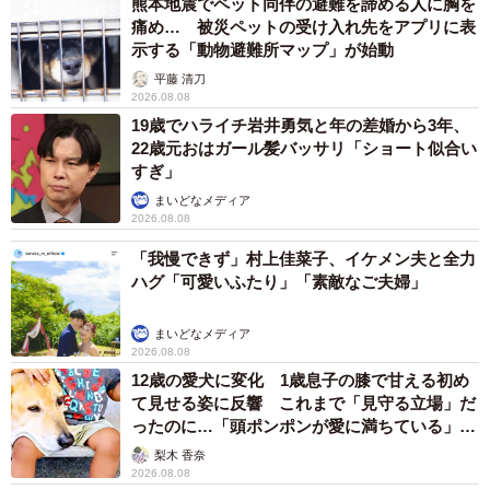
熊本地震でペット同伴の避難を諦める人に胸を
痛め… 被災ペットの受け入れ先をアプリに表
示する「動物避難所マップ」が始動
平藤 清刀
2026.08.08
19歳でハライチ岩井勇気と年の差婚から3年、
22歳元おはガール髪バッサリ「ショート似合い
すぎ」
まいどなメディア
2026.08.08
「我慢できず」村上佳菜子、イケメン夫と全力
ハグ「可愛いふたり」「素敵なご夫婦」
まいどなメディア
2026.08.08
12歳の愛犬に変化 1歳息子の膝で甘える初め
て見せる姿に反響 これまで「見守る立場」だ
ったのに…「頭ポンポンが愛に満ちている」
「尊…」
梨木 香奈
2026.08.08