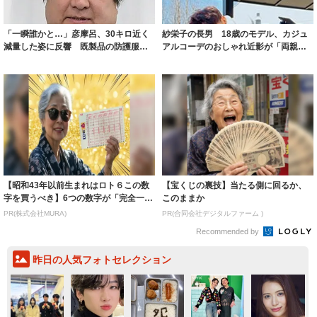
「一瞬誰かと…」彦摩呂、30キロ近く
紗栄子の長男 18歳のモデル、カジュ
減量した姿に反響 既製品の防護服が
アルコーデのおしゃれ近影が「両親の
着られると...
いいとこ取...
【昭和43年以前生まれはロト６この数
【宝くじの裏技】当たる側に回るか、
字を買うべき】6つの数字が「完全一
このままか
致」する方...
PR(株式会社MURA)
PR(合同会社デジタルファーム )
Recommended by
昨日の人気フォトセレクション