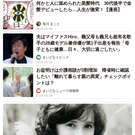
何かと人に舐められた黒髪時代 30代後半で金
髪デビューしたら…人生が激変！【漫画】
海川 まこと
2026.08.08
夫はマイファスHiro、義父母も義兄も超有名歌
手の28歳モデル兼俳優が第1子出産を報告「母
子ともに健康…日々、大切に過ごしたい」
まいどなトピック
2026.08.08
お盆明けは介護相談が3割増加 帰省時に確認
したい「離れて暮らす親の異変」チェックポイ
ントは？
まいどなニュース情報部
2026.08.08