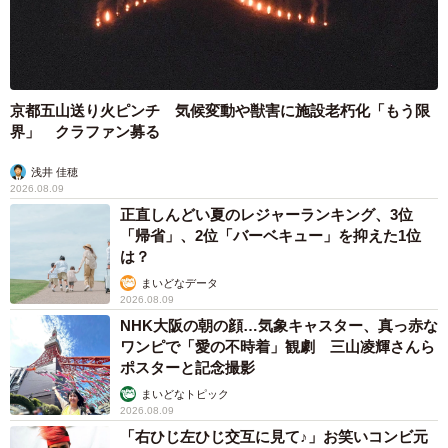
京都五山送り火ピンチ 気候変動や獣害に施設老朽化「もう限
界」 クラファン募る
浅井 佳穂
2026.08.09
正直しんどい夏のレジャーランキング、3位
「帰省」、2位「バーベキュー」を抑えた1位
は？
まいどなデータ
2026.08.09
NHK大阪の朝の顔…気象キャスター、真っ赤な
ワンピで「愛の不時着」観劇 三山凌輝さんら
ポスターと記念撮影
まいどなトピック
2026.08.09
「右ひじ左ひじ交互に見て♪」お笑いコンビ元