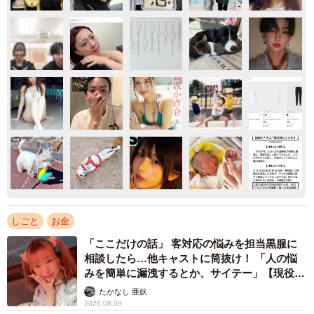
しごと
お金
「ここだけの話」 客対応の悩みを担当黒服に
相談したら…他キャストに筒抜け！ 「人の悩
みを簡単に漏洩するとか、サイテー」【現役キ
ャストに取材】
たかなし 亜妖
2026.08.09