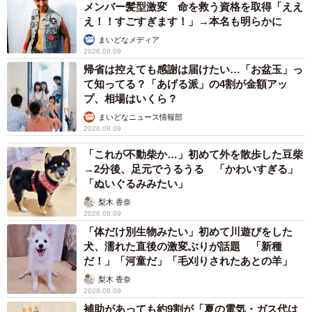
メンバー髪型激変 命を救う資格を取得「ええ
え！！すごすぎます！」→本名も明らかに
まいどなメディア
2026.08.09
帰省は控えても感謝は届けたい…「お盆玉」っ
て知ってる？「あげる派」の4割が金額アッ
プ、相場はいくら？
まいどなニュース情報部
2026.08.09
「これが不動柴か…」初めて外を散歩した豆柴
→2分後、足元でうるうる 「かわいすぎる」
「ぬいぐるみみたい」
梨木 香奈
2026.08.09
「体だけ別生物みたい」初めて川遊びをした
犬、濡れた直後の激変ぶりが話題 「新種
だ！」「河童だ」「毛刈りされたあとの羊」
梨木 香奈
2026.08.09
補助があっても約9割が「夏の電気・ガス代は