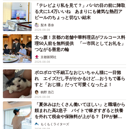
「テレビより私を見て？」パパの目の前に陣取
る犬に1.4万いいね あまりにも健気な熱烈ア
ピールのちょっと切ない結末
梨木 香奈
2026.08.08
太っ腹！京都の老舗中華料理店がフルコース料
理50人前を無料提供 「一市民としてお礼を」
つながる善意の輪
京都新聞社
2026.08.08
ボロボロで不細工なおじいちゃん猫に一目惚
れ エイズだし手がかかるけど…おうちで暮ら
すと「おじ猫」だって可愛くなったよ！
鶴野 浩己
2026.08.08
「夏休みはたくさん働いてほしい」と職場から
頼まれた高2息子 バイトで稼ぎすぎると扶養
を外れて税金や保険料が上がる？【FPが解
説】
もくもくライターズ
2026.08.08