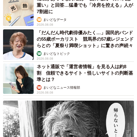
重い」と回答…猛暑でも「冷房を控える」人が
7割超に
まいどなデータ
2026.08.08
「だんだん時代劇俳優みたく…」国民的バンド
の55歳ボーカリスト 競馬界の57歳レジェンド
らとの「夏祭り満喫ショット」に驚きの声続々
まいどなトピック
2026.08.08
ネット通販で「運営者情報」を見る人は約8
割 信頼できるサイト・怪しいサイトの判断基
準とは？
まいどなニュース情報部
2026.08.08