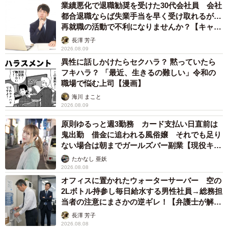
業績悪化で退職勧奨を受けた30代会社員 会社
都合退職ならば失業手当を早く受け取れるが…
再就職の活動で不利になりませんか？【キャリ
アカウンセラーが解説】
長澤 芳子
2026.08.09
異性に話しかけたらセクハラ？ 黙っていたら
フキハラ？ 「最近、生きるの難しい」令和の
職場で悩む上司【漫画】
海川 まこと
2026.08.09
原則ゆるっと週3勤務 カード支払い日直前は
鬼出勤 借金に追われる風俗嬢 それでも足り
ない場合は朝までガールズバー副業【現役キャ
ストに取材】
たかなし 亜妖
2026.08.08
オフィスに置かれたウォーターサーバー 空の
2Lボトル持参し毎日給水する男性社員→総務担
当者の注意にまさかの逆ギレ！【弁護士が解
説】
長澤 芳子
2026.08.08