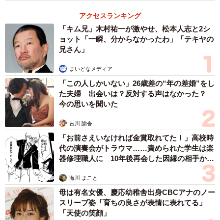
アクセスランキング
「キム兄」木村祐一が激やせ、松本人志と2シ
ョット「一瞬、分からなかったわ」「テキヤの
兄さん」
まいどなメディア
「この人しかいない」26歳差の“年の差婚”をし
た夫婦 出会いは？反対する声はなかった？
今の思いを聞いた
古川 諭香
「お前さえいなければ金賞取れてた！」高校時
代の演奏会がトラウマ……責められた学生は楽
器修理職人に 10年後再会した因縁の相手から
思わぬ申し出【漫画】
海川 まこと
母は有名女優、慶応幼稚舎出身CBCアナのノー
スリーブ姿「育ちの良さが表情に表れてる」
「天使の笑顔」