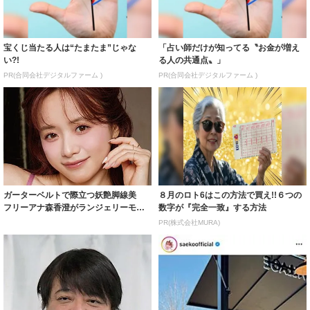
宝くじ当たる人は“たまたま”じゃな
「占い師だけが知ってる〝お金が増え
い?!
る人の共通点〟」
PR(合同会社デジタルファーム )
PR(合同会社デジタルファーム )
ガーターベルトで際立つ妖艶脚線美
８月のロト6はこの方法で買え!!６つの
フリーアナ森香澄がランジェリーモデ
数字が『完全一致』する方法
ルに ｢PE...
PR(株式会社MURA)