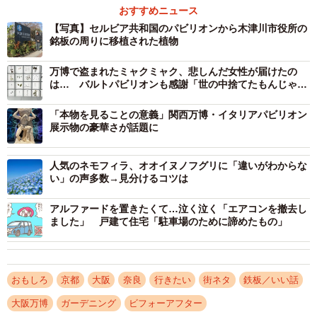
おすすめニュース
2/2
【写真】セルビア共和国のパビリオンから木津川市役所の
銘板の周りに移植された植物
セルビア共和国のパビリオンから木津川市役所の銘板の周りに移植され
た植物（同市木津）
万博で盗まれたミャクミャク、悲しんだ女性が届けたの
は… バルトパビリオンも感謝「世の中捨てたもんじゃな
い」「これ見た人、ラッキーかも」
木津川市では、同社専務の新裕さん（46）が、長男の通う
「本物を見ることの意義」関西万博・イタリアパビリオン
木津幼稚園に受け入れを提案。昨年11月に、保管していた
展示物の豪華さが話題に
植物約150株を園正面の花壇に植えた。園を通じて市にも提
案し、1月上旬には市役所の庁舎南東にある銘板周辺に、ア
人気のネモフィラ、オオイヌノフグリに「違いがわからな
い」の声多数→見分けるコツは
ベリアやアオキなどの草木や花10種類計約100株を移植し
た。これまで銘板の周りは芝生が広がっており、よりにぎ
アルファードを置きたくて…泣く泣く「エアコンを撤去し
やかな光景になった。
ました」 戸建て住宅「駐車場のために諦めたもの」
社長の黒田由加理さん（42）は「幼稚園では目を輝かせる
子もいて、寄付してよかったと思った。今後も大事にして
おもしろ
京都
大阪
奈良
行きたい
街ネタ
鉄板／いい話
もらって、次に日本で万博が開催されるまで植物が残って
大阪万博
ガーデニング
ビフォーアフター
くれればうれしい」と話す。