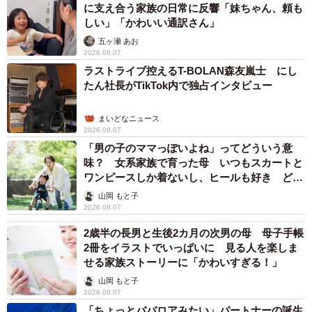
に支え合う家族の日常に反響「妹ちゃん、頼も
しい」「かわいい通訳さん」
五ヶ瀬 あお
2026.08.07
ラストライブ控えるT-BOLAN森友嵐士 にし
たん社長がTikTok内で独占インタビュー
まいどなニュース
2026.08.07
「男の子のママっぽいよね」ってどういう意
味？ 女系家族で育った母 いつもスカートと
ワンピースしか着ないし、ヒールも好き どの
へんが…
山岡 もと子
2026.08.07
2歳半の長男と生後2カ月の次男の母 母子手帳
2冊をイラストでいっぱいに 見る人を楽しま
せる家族ストーリーに「かわいすぎる！」
山岡 もと子
2026.08.07
「ちょっとババロアみたい」パートナーの誕生