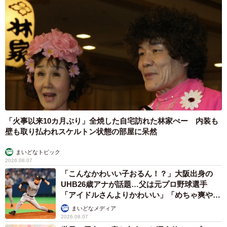
「火事以来10カ月ぶり」全焼した自宅訪れた林家ぺー 内装も
壁も取り払われスケルトン状態の部屋に呆然
まいどなトピック
2026.08.07
「こんなかわいい子おるん！？」大阪出身の
UHB26歳アナが話題…父は元プロ野球選手
「アイドルさんよりかわいい」「めちゃ爽や
か」
まいどなメディア
2026.08.07