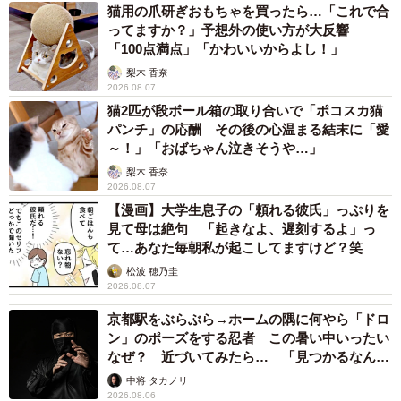
猫用の爪研ぎおもちゃを買ったら…「これで合
ってますか？」予想外の使い方が大反響
「100点満点」「かわいいからよし！」
梨木 香奈
2026.08.07
猫2匹が段ボール箱の取り合いで「ポコスカ猫
パンチ」の応酬 その後の心温まる結末に「愛
～！」「おばちゃん泣きそうや…」
梨木 香奈
2026.08.07
【漫画】大学生息子の「頼れる彼氏」っぷりを
見て母は絶句 「起きなよ、遅刻するよ」っ
て…あなた毎朝私が起こしてますけど？笑
松波 穂乃圭
2026.08.07
京都駅をぶらぶら→ホームの隅に何やら「ドロ
ン」のポーズをする忍者 この暑い中いったい
なぜ？ 近づいてみたら… 「見つかるなんて
未熟」
中将 タカノリ
2026.08.06