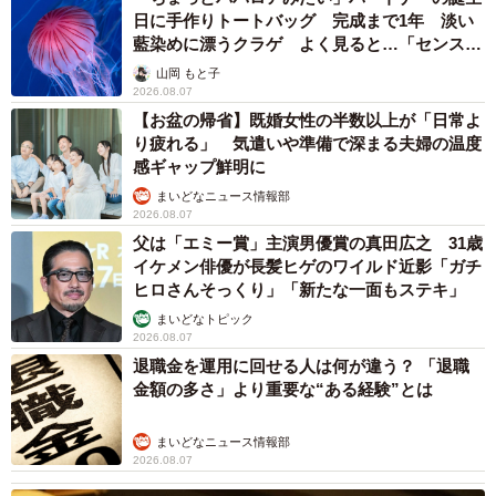
日に手作りトートバッグ 完成まで1年 淡い
藍染めに漂うクラゲ よく見ると…「センスす
ごい」
山岡 もと子
2026.08.07
【お盆の帰省】既婚女性の半数以上が「日常よ
り疲れる」 気遣いや準備で深まる夫婦の温度
感ギャップ鮮明に
まいどなニュース情報部
2026.08.07
父は「エミー賞」主演男優賞の真田広之 31歳
イケメン俳優が長髪ヒゲのワイルド近影「ガチ
ヒロさんそっくり」「新たな一面もステキ」
まいどなトピック
2026.08.07
退職金を運用に回せる人は何が違う？ 「退職
金額の多さ」より重要な“ある経験”とは
まいどなニュース情報部
2026.08.07