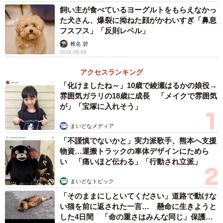
飼い主が食べているヨーグルトをもらえなかっ
た犬さん、爆裂に拗ねた顔がかわいすぎ「鼻息
フスフス」「反則レベル」
椎名 碧
2026.08.06
アクセスランキング
「化けましたね～」10歳で綾瀬はるかの娘役→
雰囲気ガラリの18歳に成長 「メイクで雰囲気
が」「宝塚に入れそう」
まいどなメディア
「不謹慎でないかと」実力派歌手、熊本へ支援
物資…運搬トラックの車体デザインにためら
い 「痛いほど伝わる」「行動され立派」
まいどなトピック
「そのままにしといてください」道路で動けな
い猫を前に返された一言… 懸命に生きようと
した4日間 「命の重さはみんな同じ」保護団