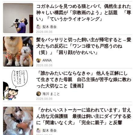
コガネムシを見つめる猫とパパ、偶然生まれた
神々しい構図が「宗教画のよう」と話題 「尊
い」「ていうかライオンキング」
梨木 香奈
2026.08.06
髪をバッサリと切った飼い主が帰宅すると→愛
犬たちの反応に「ワンコ様でも戸惑うのね
（笑）」「困り顔がかわいい」
ANNA
2026.08.06
「誰かみたいにならなきゃ」 他人を正解にし
て生きてきた母親 自己主張が苦手な娘に教わ
った大切なこと【漫画】
海川 まこと
2026.08.06
「かわいいストーカーに追われています」甘え
ん坊な元保護猫 最後は飼い主にダイブする姿
に「間違いなく犬」「完全に親子」と反響
梨木 香奈