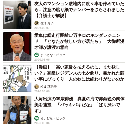
友人のマンション敷地内に度々車を停めていた
ら…注意の貼り紙でナンバーをさらされました
【弁護士が解説】
長澤 芳子
2026.08.07
愛車は総走行距離17万キロのホンダレジェン
ド 「どなたか欲しい方が居たら」 大御所漫
才師が譲渡の意向
まいどなトピック
2026.08.06
【漫画】「高い家賃を払えるのに、まだ欲し
い？」高級レジデンスの七夕飾り、書かれた願
い事にびっくり 人の欲には終わりがないのか
松波 穂乃圭
2026.08.06
大河出演の39歳俳優 真夏の海で赤銅色の肉体
美を連投 「バッキバキだな」「ばり渋いで
す」
まいどなトピック
2026.08.06