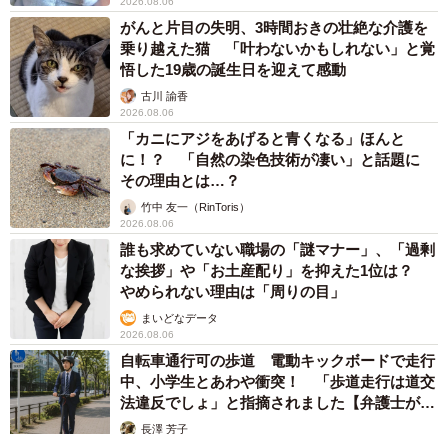
2026.08.06
がんと片目の失明、3時間おきの壮絶な介護を
乗り越えた猫 「叶わないかもしれない」と覚
悟した19歳の誕生日を迎えて感動
古川 諭香
2026.08.06
「カニにアジをあげると青くなる」ほんと
に！？ 「自然の染色技術が凄い」と話題に
その理由とは…？
竹中 友一（RinToris）
2026.08.06
誰も求めていない職場の「謎マナー」、「過剰
な挨拶」や「お土産配り」を抑えた1位は？
やめられない理由は「周りの目」
まいどなデータ
2026.08.06
自転車通行可の歩道 電動キックボードで走行
中、小学生とあわや衝突！ 「歩道走行は道交
法違反でしょ」と指摘されました【弁護士が解
説】
長澤 芳子
2026.08.06