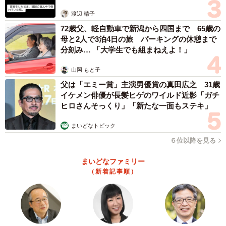
体代表の訴え
渡辺 晴子
72歳父、軽自動車で新潟から四国まで 65歳の
母と2人で3泊4日の旅 パーキングの休憩まで
分刻み… 「大学生でも組まねえよ！」
山岡 もと子
父は「エミー賞」主演男優賞の真田広之 31歳
イケメン俳優が長髪ヒゲのワイルド近影「ガチ
ヒロさんそっくり」「新たな一面もステキ」
まいどなトピック
６位以降を見る
まいどなファミリー
（新着記事順）