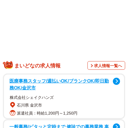
1/2
セルビア共和国のパビリオン。壁面を覆うように植物が植えられていた
（大阪市此花区・夢洲）＝ＭＩＲＡＩ提供
まいどなの求人情報
求人情報一覧へ
医療事務スタッフ/週払いOK/ブランクOK/即日勤
務OK/金沢市
株式会社シェイクハンズ
石川県 金沢市
派遣社員：時給1,200円～1,250円
セルビア館は「浮遊する森」というコンセプトで、高さ15
一般事務/ピタッと定時まで 健診での事務業務 車