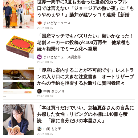
世界一周中に3度も出会った運命的カップル
口では言えない「ジョージアの熱い夜」に「も
うやめぇや！」藤井が猛ツッコミ連発【新婚さ
ん】
まいどなニュース
2026.08.07
「国産マッチでもバズりたい」願いかなった！
老舗メーカーの投稿が4100万再生 他業種も
続々相乗りでミーム化へ発展
まいどなニュース調査部
2026.08.07
「即座に案内することが不可能です」レストラ
ンの入り口に大きな注意書き オートリザーブ
からの予約を拒否するお断りに賛同者続々
中将 タカノリ
2026.08.07
「本は買うだけでいい」京極夏彦さんの言葉に
共感した女性→リビングの本棚に140冊を積
読 「家に自分だけの本屋さん」
山岡 もと子
2026.08.07