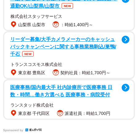
通勤OK/山梨県/山梨市
メートルほどの建物だった。花壇のほか、壁面に覆うよう
NEW
に草木が植えられていた。植栽の配置や維持管理は造園業
株式会社スタッフサービス
の「MIRAI（ミライ）」（奈良県斑鳩町）が担った。
山梨県 山梨市
：時給1,400円～
リーダー募集/大手カメラメーカーのキャッシュ
万博閉幕後に草木は廃棄される予定だったが、同館関係者
バックキャンペーンに関する事務業務駒込/巣鴨/
から寄付の相談があり、同社が受け入れ先を検討。斑鳩町
千石
NEW
の児童養護施設などに無償で移植した。
トランスコスモス株式会社
東京都 豊島区
契約社員：時給1,700円～
医療事務/国内最大手 社内診療所で医療事務 日
数・時間…働き方選べる 医療事務・病院受付
ランスタッド株式会社
東京都 千代田区
派遣社員：時給1,700円
Sponsored by