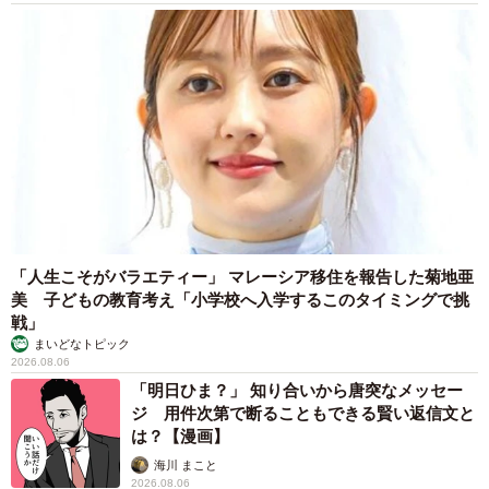
「人生こそがバラエティー」 マレーシア移住を報告した菊地亜
美 子どもの教育考え「小学校へ入学するこのタイミングで挑
戦」
まいどなトピック
2026.08.06
「明日ひま？」 知り合いから唐突なメッセー
ジ 用件次第で断ることもできる賢い返信文と
は？【漫画】
海川 まこと
2026.08.06