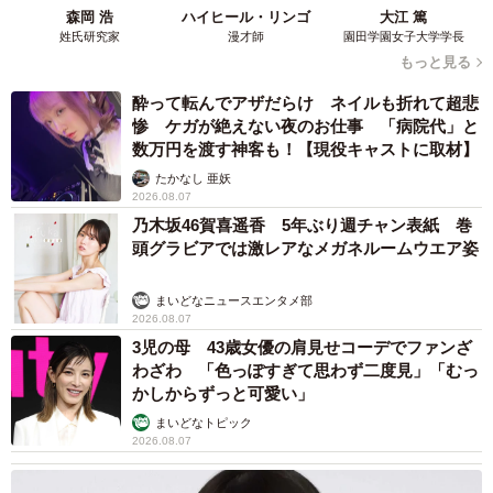
森岡 浩
ハイヒール・リンゴ
大江 篤
姓氏研究家
漫才師
園田学園女子大学学長
もっと見る
酔って転んでアザだらけ ネイルも折れて超悲
惨 ケガが絶えない夜のお仕事 「病院代」と
数万円を渡す神客も！【現役キャストに取材】
たかなし 亜妖
2026.08.07
乃木坂46賀喜遥香 5年ぶり週チャン表紙 巻
頭グラビアでは激レアなメガネルームウエア姿
まいどなニュースエンタメ部
2026.08.07
3児の母 43歳女優の肩見せコーデでファンざ
わざわ 「色っぽすぎて思わず二度見」「むっ
かしからずっと可愛い」
まいどなトピック
2026.08.07