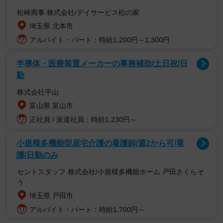
松崎商事 株式会社/デイサービス松の家
埼玉県 北本市
アルバイト・パート：時給1,200円～1,300円
防衛大学校では卒業式の最後に、卒業生が一斉に帽子を空
半導体・医療装置メーカーの事務補助/土日祝/日
へ放り投げます。4年間の厳しい訓練が終了し、共に歩んだ
勤
仲間との別れの意味合いを込めて行われる伝統行事。卒業
生が帽子を投げ、ダッシュで会場を後にし、その後、会場
株式会社平山
に散らばった帽子を回収するのが1学年の任務です。
富山県 富山市
正社員 / 派遣社員：時給1,230円～
はじめさんがこの回収任務に臨んだときの気持ちは、先輩
小規模多機能型居宅介護の看護師/週2から可/看
たちへの感謝が50％、卒業式後に予定されていた「観閲更
護/日勤のみ
新」と呼ばれるパレードの準備への焦りが30％、そして残
セントスタッフ 株式会社/小規模多機能ホーム 戸田さくらそ
りの20％が「お小遣いはいくら入っているのかな」という
う
淡い期待だったといいます。
埼玉県 戸田市
アルバイト・パート：時給1,700円～
実は防衛大学校では、帽子の中にお金やメッセージが入っ