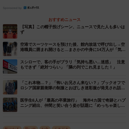
ていることがあるという話が、新入生のころから噂として
Sponsored by
知られていたそうです。
おすすめニュース
【写真】この帽子投げシーン、ニュースで見た人も多いは
ず
空港でスーツケースを預けた後、館内放送で呼び出し→空
港職員に囲まれ開けると…まさかの中身に14万人が「気持
ちわかる〜」
スシローで、客の手がブラリ「気持ち悪い…迷惑」 注意
もできず「絶対つらい」「隣の列でこれ見ました！」
「これ本物…？」「怖いお兄さん来ない？」ブックオフで
ロシア国家親衛隊の制服とおぼしき迷彩服が発見され話題
に
医学生6人が「最高の卒業旅行」 海外4カ国で奇跡とハプ
2/6
ニング続出、仲間と笑い合う姿が話題に「めっちゃ楽しそ
う！」「日本の未来は明るい」
防衛大の航空要員が夏の定期訓練で過ごす場所／はじめさん
（@hajime20250823）提供