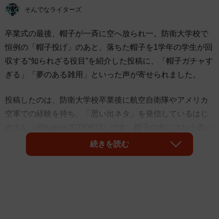
そんでなライターズ
卒業式の最後、帽子が一斉に空へ放られ一。防衛大学校で
恒例の「帽子投げ」のあと、落ちた帽子を1学年の学生が回
収する“知られざる役目”を紹介した投稿に、「帽子ガチャす
ぎる」「夢のある雑用」といった声が寄せられました。
投稿したのは、防衛大学校卒業後に航空自衛隊やアメリカ
空軍での経験を持ち、「思い出ネタ」を発信しているはじ
めさん（@hajime20250823）です。帽子の中にはお小遣い
が入っているという噂を聞いて楽しみにしていたものの、
続きを読む
実際に入っていたのはなんと「5円」だったといいます。