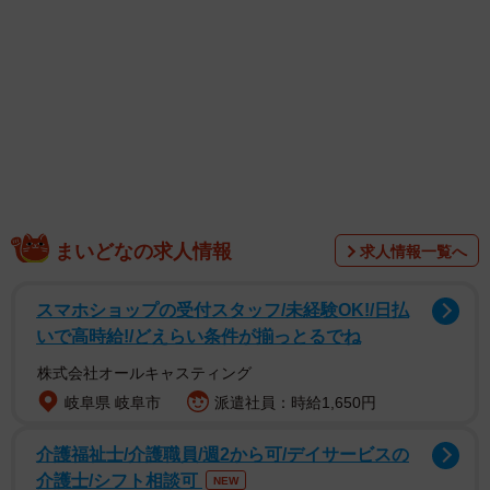
1/6
防衛大の卒業式、恒例の「帽子投げ」／はじめさん
（@hajime20250823）提供
まいどなの求人情報
求人情報一覧へ
スマホショップの受付スタッフ/未経験OK!/日払
いで高時給!/どえらい条件が揃っとるでね
株式会社オールキャスティング
岐阜県 岐阜市
派遣社員：時給1,650円
介護福祉士/介護職員/週2から可/デイサービスの
介護士/シフト相談可
NEW