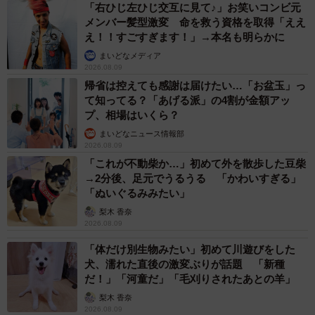
「右ひじ左ひじ交互に見て♪」お笑いコンビ元
メンバー髪型激変 命を救う資格を取得「ええ
え！！すごすぎます！」→本名も明らかに
まいどなメディア
2026.08.09
帰省は控えても感謝は届けたい…「お盆玉」っ
5/6
て知ってる？「あげる派」の4割が金額アッ
プ、相場はいくら？
陸海空自衛官の任命式の後のはじめさん（左）。同期と、シンボルの時
計台をバックに／はじめさん（@hajime20250823）提供
まいどなニュース情報部
2026.08.09
「これが不動柴か…」初めて外を散歩した豆柴
厳しい訓練や規律で知られる防衛大学校だからこそ、こう
→2分後、足元でうるうる 「かわいすぎる」
した遊び心が学生生活の中で大きな意味を持っていたとい
「ぬいぐるみみたい」
います。
梨木 香奈
2026.08.09
「こういう、いい意味でしょうもないイベントがあるだけ
「体だけ別生物みたい」初めて川遊びをした
で、辛い中にも娯楽があると感じることができます」
犬、濡れた直後の激変ぶりが話題 「新種
だ！」「河童だ」「毛刈りされたあとの羊」
梨木 香奈
2026.08.09