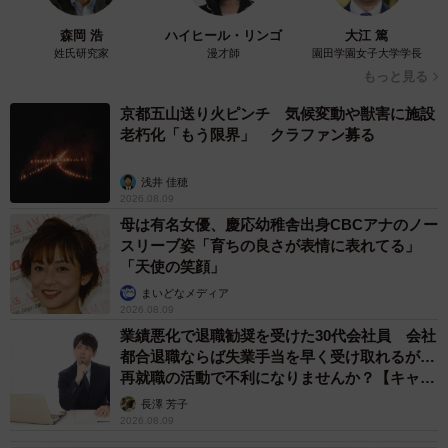
も盛り上がりました。中には1000円を見つけた人もいたそ
うですが、豪華なものはそれほど多くなかったといいま
森岡 浩
ハイヒール・リンゴ
大江 篤
姓氏研究家
漫才師
園田学園女子大学学長
す。その代わり、散髪店のクーポン券や飲食店の割引券を
もっと見る
見つけた同期もいたそうで、クーポンには「ここの〇〇が
京都五山送り火ピンチ 気候変動や獣害に施設
美味い」といったメッセージが書かれていることもあった
老朽化「もう限界」 クラファン募る
そうです。
浅井 佳穂
やがて、はじめさん自身が卒業する側になりました。帽子
2026.08.09
母は有名女優、慶応幼稚舎出身CBCアナのノー
投げをする立場になったときには、今度は後輩に向けて“仕
スリーブ姿「育ちの良さが表情に表れてる」
込み”をしたといいます。
「天使の笑顔」
まいどなメディア
「部屋のモンスター代」
2026.08.09
業績悪化で退職勧奨を受けた30代会社員 会社
都合退職ならば失業手当を早く受け取れるが…
そんなメッセージとともに、2000円札を入れておいたそう
再就職の活動で不利になりませんか？【キャリ
です。当時、防衛大学校ではエナジードリンクのモンスタ
アカウンセラーが解説】
長澤 芳子
ーがよく飲まれており、1本200円ほどだったため、部屋の
2026.08.09
メンバー10人分が買える金額でした。