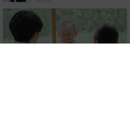
2026.08.08
お盆明けは介護相談が3割増加 帰省時に確認したい「離れて暮
らす親の異変」チェックポイントは？
まいどなニュース情報部
2026.08.08
両親は「東京キッド」の看板役者 ライダー演
じた42歳元俳優が再婚妻との「ウエディングフ
ォト」計画を明言 「センスあるカメラマン求
む」
まいどなトピック