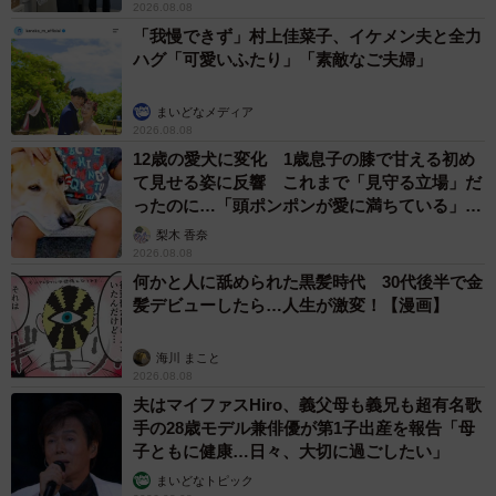
2026.08.08
「我慢できず」村上佳菜子、イケメン夫と全力
ハグ「可愛いふたり」「素敵なご夫婦」
まいどなメディア
2026.08.08
12歳の愛犬に変化 1歳息子の膝で甘える初め
て見せる姿に反響 これまで「見守る立場」だ
ったのに…「頭ポンポンが愛に満ちている」
「尊…」
梨木 香奈
2026.08.08
何かと人に舐められた黒髪時代 30代後半で金
髪デビューしたら…人生が激変！【漫画】
海川 まこと
2026.08.08
夫はマイファスHiro、義父母も義兄も超有名歌
手の28歳モデル兼俳優が第1子出産を報告「母
子ともに健康…日々、大切に過ごしたい」
まいどなトピック