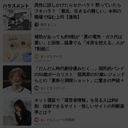
異性に話しかけたらセクハラ？ 黙っていたら
フキハラ？ 「最近、生きるの難しい」令和の
職場で悩む上司【漫画】
海川 まこと
2026.08.09
補助があっても約9割が「夏の電気・ガス代は
重い」と回答…猛暑でも「冷房を控える」人が
7割超に
まいどなデータ
2026.08.08
「だんだん時代劇俳優みたく…」国民的バンド
の55歳ボーカリスト 競馬界の57歳レジェンド
らとの「夏祭り満喫ショット」に驚きの声続々
まいどなトピック
2026.08.08
ネット通販で「運営者情報」を見る人は約8
割 信頼できるサイト・怪しいサイトの判断基
準とは？
まいどなニュース情報部
2026.08.08