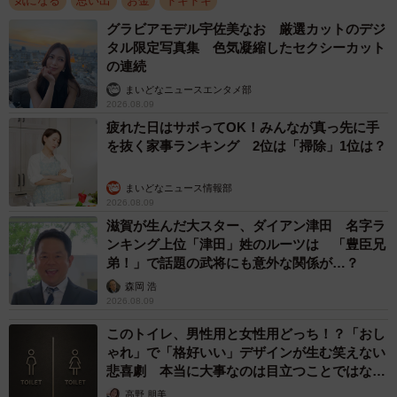
気になる
思い出
お金
ドキドキ
帽子の回収は広い会場で行われますが、担当範囲は厳密に
グラビアモデル宇佐美なお 厳選カットのデジ
は決められていませんでした。「大体この辺り」という大
タル限定写真集 色気凝縮したセクシーカット
まかな指示がある程度で、「何分以内」といった厳格なル
の連続
ールもなかったそうです。椅子の片付けも含め、作業は10
まいどなニュースエンタメ部
2026.08.09
分から20分ほどで終わったといいます。
疲れた日はサボってOK！みんなが真っ先に手
を抜く家事ランキング 2位は「掃除」1位は？
はじめさんが拾った帽子の中に入っていたのは、小さく紙
に包まれた5円玉でした。
まいどなニュース情報部
2026.08.09
「率直な感想は『おもしろっ』でした」
滋賀が生んだ大スター、ダイアン津田 名字ラ
ンキング上位「津田」姓のルーツは 「豊臣兄
弟！」で話題の武将にも意外な関係が…？
包みには「ご縁がありますように」というメッセージも添
森岡 浩
えられていたそうで、思わず笑ってしまった一方、「ふざ
2026.08.09
けんな！笑」とも思ったと振り返ります。
このトイレ、男性用と女性用どっち！？「おし
ゃれ」で「格好いい」デザインが生む笑えない
悲喜劇 本当に大事なのは目立つことではな
く…
高野 朋美