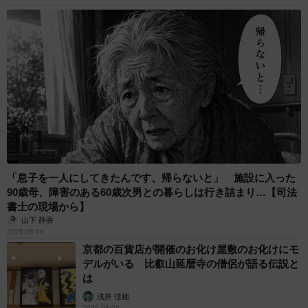
「息子を一人にしてきたんです、帰らないと」 施設に入った
90歳母、障害のある60歳次男との暮らしは行き詰まり…【司法
書士の現場から】
山下 静香
2026.08.08
京都の百貨店が開催のお化け屋敷のお化けにモ
デルがいる 比叡山延暦寺の僧侶が語る伝説と
は
浅井 佳穂
2026.08.08