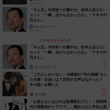
2026.08.09
「キム兄」木村祐一が激やせ、松本人志と2シ
ョット「一瞬、分からなかったわ」「テキヤの
兄さん」
まいどなメディア
2026.08.09
アクセスランキング
「キム兄」木村祐一が激やせ、松本人志と2シ
ョット「一瞬、分からなかったわ」「テキヤの
兄さん」
3/6
まいどなメディア
防衛大時代に使った銃剣／はじめさん（@hajime20250823）提供
「この人しかいない」26歳差の“年の差婚”をし
た夫婦 出会いは？反対する声はなかった？
今の思いを聞いた
古川 諭香
「お前さえいなければ金賞取れてた！」高校時
代の演奏会がトラウマ……責められた学生は楽