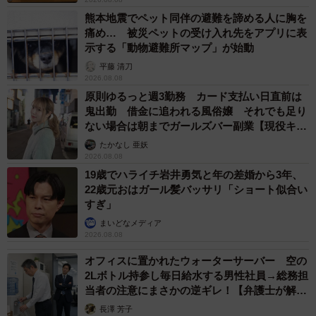
熊本地震でペット同伴の避難を諦める人に胸を
痛め… 被災ペットの受け入れ先をアプリに表
示する「動物避難所マップ」が始動
平藤 清刀
2026.08.08
原則ゆるっと週3勤務 カード支払い日直前は
鬼出勤 借金に追われる風俗嬢 それでも足り
ない場合は朝までガールズバー副業【現役キャ
ストに取材】
たかなし 亜妖
2026.08.08
19歳でハライチ岩井勇気と年の差婚から3年、
22歳元おはガール髪バッサリ「ショート似合い
すぎ」
まいどなメディア
2026.08.08
オフィスに置かれたウォーターサーバー 空の
2Lボトル持参し毎日給水する男性社員→総務担
当者の注意にまさかの逆ギレ！【弁護士が解
説】
長澤 芳子