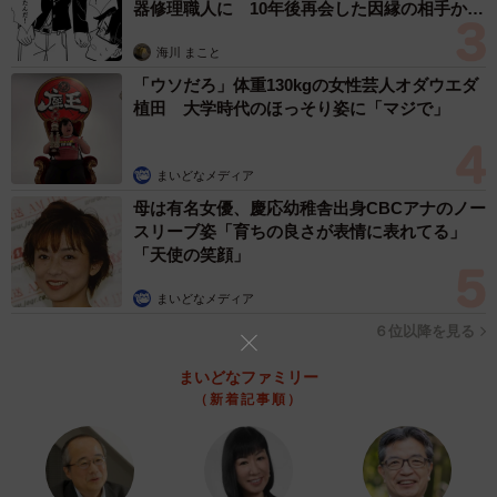
器修理職人に 10年後再会した因縁の相手から
思わぬ申し出【漫画】
海川 まこと
「ウソだろ」体重130kgの女性芸人オダウエダ
植田 大学時代のほっそり姿に「マジで」
まいどなメディア
母は有名女優、慶応幼稚舎出身CBCアナのノー
スリーブ姿「育ちの良さが表情に表れてる」
「天使の笑顔」
まいどなメディア
６位以降を見る
4/6
まいどなファミリー
（新着記事順）
米空軍にいたときに着用していたフライトスーツ／はじめさん
（@hajime20250823）提供
同期の間では、誰がどんなものを見つけたのかという話で