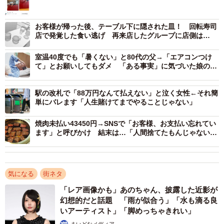
お客様が帰った後、テーブル下に隠された皿！ 回転寿司
店で発覚した食い逃げ 再来店したグループに店側は…
室温40度でも「暑くない」と80代の父→「エアコンつけ
て」とお願いしてもダメ 「ある事実」に気づいた娘の熱
中症対策が大成功
2/3
駅の改札で「88万円なんて払えない」と泣く女性←それ簡
隣の席からにゅっと手が突き出ています（yuyuさんthreadsより）
単にバレます「人生賭けてまでやることじゃない」
「きもーい」「ぶっ叩きたくなりますよね」「絶対つら
焼肉未払い43450円→SNSで「お客様、お支払い忘れてい
ます」と呼びかけ 結末は…「人間捨てたもんじゃない」
い」「凄い不愉快」と共感と同情の声とともに「これされ
「平和な解決」
て、３歳息子が握手しに行きました…」「私は女性に髪の
毛をやられました…」「自分が座ってる列の隣の列でこれ
気になる
街ネタ
見ました！」と同じような目にあった＆見かけたというコ
「レア画像かも」あのちゃん、披露した近影が
メントが多数寄せられました。
幻想的だと話題 「雨が似合う」「水も滴る良
いアーティスト」「脚めっちゃきれい」
そのほか「熱い湯を入れたコップを下からIN！」「思いっ
まいどなメディア