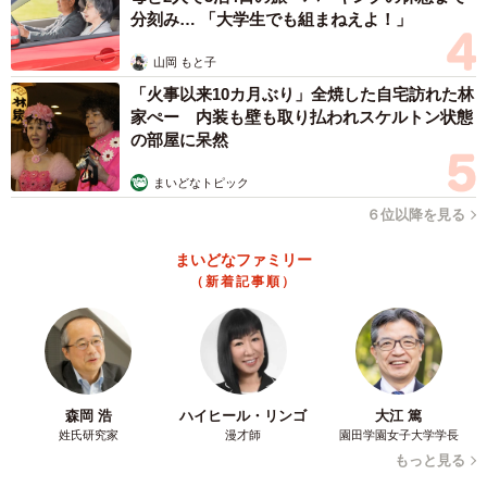
分刻み… 「大学生でも組まねえよ！」
■yuyuさんthreads
山岡 もと子
https://www.threads.com/@goo0507ood_yy
「火事以来10カ月ぶり」全焼した自宅訪れた林
家ぺー 内装も壁も取り払われスケルトン状態
の部屋に呆然
まいどなトピック
Threadsで見る
６位以降を見る
まいどなファミリー
（新着記事順）
森岡 浩
ハイヒール・リンゴ
大江 篤
姓氏研究家
漫才師
園田学園女子大学学長
もっと見る