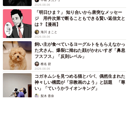
2026.08.06
「明日ひま？」 知り合いから唐突なメッセー
ジ 用件次第で断ることもできる賢い返信文と
は？【漫画】
海川 まこと
2026.08.06
飼い主が食べているヨーグルトをもらえなかっ
た犬さん、爆裂に拗ねた顔がかわいすぎ「鼻息
フスフス」「反則レベル」
椎名 碧
2026.08.06
コガネムシを見つめる猫とパパ、偶然生まれた
神々しい構図が「宗教画のよう」と話題 「尊
い」「ていうかライオンキング」
梨木 香奈
2026.08.06