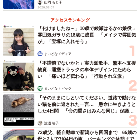
ごい」
「20代後半くらいの男男女女の4人組です。手の主はちょっ
山岡 もと子
2026.08.07
と太っていてだるそうな感じでした」
アクセスランキング
――yuyuさんはなにか対応されましたか？
「化けましたね～」10歳で綾瀬はるかの娘役→
雰囲気ガラリの18歳に成長 「メイクで雰囲気
が」「宝塚に入れそう」
「いえ、声をかけたりして接触をすると、不快に思われて
目をつけられても怖いので何もしませんでした。母親と一
まいどなメディア
緒だったんですが、終始2人で困惑してました…」
「不謹慎でないかと」実力派歌手、熊本へ支援
物資…運搬トラックの車体デザインにためら
い 「痛いほど伝わる」「行動され立派」
次回同様のことが起こった時は「店員さんに申し出て席を
変えてもらいます」とyuyuさん。「もし店員さんに注意し
まいどなトピック
てもらっても逆ギレとかされるかもしれないので…触らぬ
「そのままにしといてください」道路で動けな
神に祟りなしです」と言います。
い猫を前に返された一言… 懸命に生きようと
した4日間 「命の重さはみんな同じ」保護団
体代表の訴え
何気なくとった行動でも相手に不快感を与えているかもし
渡辺 晴子
れません。公共の場でのマナーについて今一度振り返って
72歳父、軽自動車で新潟から四国まで 65歳の
考えてみたいものですね。
母と2人で3泊4日の旅 パーキングの休憩まで