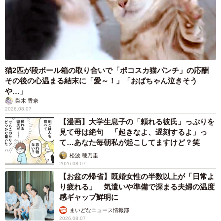
猫2匹が段ボール箱の取り合いで「ポコスカ猫パンチ」の応酬
その後の心温まる結末に「愛～！」「おばちゃん泣きそう
や…」
梨木 香奈
2026.08.07
【漫画】大学生息子の「頼れる彼氏」っぷりを
見て母は絶句 「起きなよ、遅刻するよ」っ
て…あなた毎朝私が起こしてますけど？笑
松波 穂乃圭
2026.08.07
【お盆の帰省】既婚女性の半数以上が「日常よ
り疲れる」 気遣いや準備で深まる夫婦の温度
感ギャップ鮮明に
まいどなニュース情報部
2026.08.07