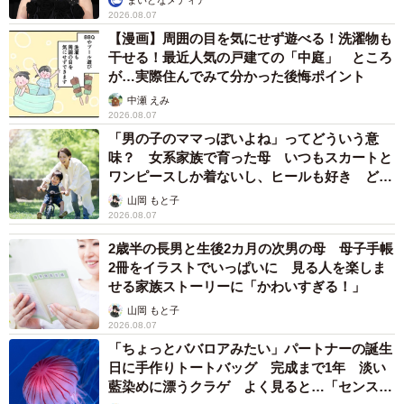
きり、へっくしょーーん！！と、唾飛ばす！！笑」「熱々
2026.08.07
【漫画】周囲の目を気にせず遊べる！洗濯物も
の茶碗蒸し渡してあげて」「フックやと思って、重い荷物
干せる！最近人気の戸建ての「中庭」 ところ
ひっかけてやったらいい」と迷惑行為を撃退するユニーク
が…実際住んでみて分かった後悔ポイント
な方法もたくさん！
中瀬 えみ
2026.08.07
「男の子のママっぽいよね」ってどういう意
この時の状況について、yuyuさんに話をお聞きしました。
味？ 女系家族で育った母 いつもスカートと
ワンピースしか着ないし、ヒールも好き どの
母と2人で困惑してしまい…
へんが…
山岡 もと子
2026.08.07
――この手はどのような状況で？
2歳半の長男と生後2カ月の次男の母 母子手帳
「入店してすぐくらいにこの手が現れて、手を見た瞬間気
2冊をイラストでいっぱいに 見る人を楽しま
せる家族ストーリーに「かわいすぎる！」
持ち悪かったので、さっさと食べて30分弱くらいで出まし
山岡 もと子
た。私が座っている間の8割はこの体勢でしたね」
2026.08.07
「ちょっとババロアみたい」パートナーの誕生
――お相手はどのような方でしたか？
日に手作りトートバッグ 完成まで1年 淡い
藍染めに漂うクラゲ よく見ると…「センスす