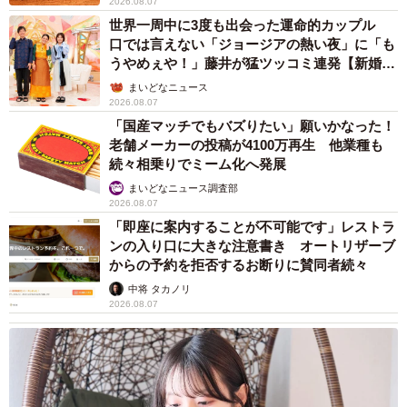
2026.08.07
世界一周中に3度も出会った運命的カップル
口では言えない「ジョージアの熱い夜」に「も
うやめぇや！」藤井が猛ツッコミ連発【新婚さ
ん】
まいどなニュース
2026.08.07
「国産マッチでもバズりたい」願いかなった！
老舗メーカーの投稿が4100万再生 他業種も
続々相乗りでミーム化へ発展
まいどなニュース調査部
2026.08.07
「即座に案内することが不可能です」レストラ
ンの入り口に大きな注意書き オートリザーブ
からの予約を拒否するお断りに賛同者続々
中将 タカノリ
2026.08.07