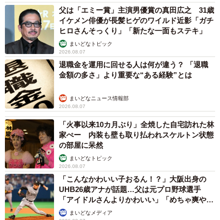
父は「エミー賞」主演男優賞の真田広之 31歳
イケメン俳優が長髪ヒゲのワイルド近影「ガチ
ヒロさんそっくり」「新たな一面もステキ」
まいどなトピック
2026.08.07
退職金を運用に回せる人は何が違う？ 「退職
金額の多さ」より重要な“ある経験”とは
まいどなニュース情報部
2026.08.07
「火事以来10カ月ぶり」全焼した自宅訪れた林
家ぺー 内装も壁も取り払われスケルトン状態
の部屋に呆然
まいどなトピック
2026.08.07
「こんなかわいい子おるん！？」大阪出身の
UHB26歳アナが話題…父は元プロ野球選手
「アイドルさんよりかわいい」「めちゃ爽や
か」
まいどなメディア