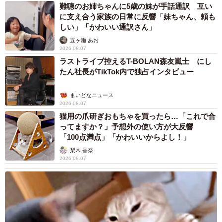
難聴のお姉ちゃんに5歳の妹が手話通訳 互い
に支え合う家族の日常に反響「妹ちゃん、頼も
しい」「かわいい通訳さん」
五ヶ瀬 あお
2026.08.07
ラストライブ控えるT-BOLAN森友嵐士 にし
たん社長がTikTok内で独占インタビュー
まいどなニュース
2026.08.07
猫用の爪研ぎおもちゃを買ったら…「これで合
ってますか？」予想外の使い方が大反響
「100点満点」「かわいいからよし！」
梨木 香奈
2026.08.07