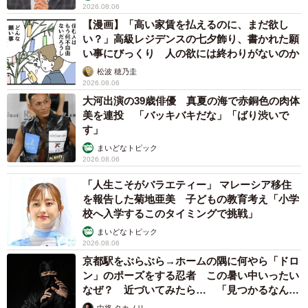
2026.08.06
【漫画】「高い家賃を払えるのに、まだ欲し
い？」高級レジデンスの七夕飾り、書かれた願
い事にびっくり 人の欲には終わりがないのか
松波 穂乃圭
2026.08.06
大河出演の39歳俳優 真夏の海で赤銅色の肉体
美を連投 「バッキバキだな」「ばり渋いで
す」
まいどなトピック
2026.08.06
「人生こそがバラエティー」 マレーシア移住
を報告した菊地亜美 子どもの教育考え「小学
校へ入学するこのタイミングで挑戦」
まいどなトピック
2026.08.06
京都駅をぶらぶら→ホームの隅に何やら「ドロ
ン」のポーズをする忍者 この暑い中いったい
なぜ？ 近づいてみたら… 「見つかるなんて
未熟」
中将 タカノリ