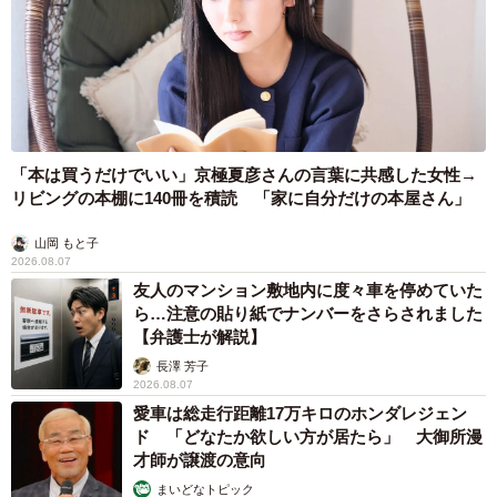
「本は買うだけでいい」京極夏彦さんの言葉に共感した女性→
リビングの本棚に140冊を積読 「家に自分だけの本屋さん」
山岡 もと子
2026.08.07
友人のマンション敷地内に度々車を停めていた
ら…注意の貼り紙でナンバーをさらされました
【弁護士が解説】
長澤 芳子
2026.08.07
愛車は総走行距離17万キロのホンダレジェン
ド 「どなたか欲しい方が居たら」 大御所漫
才師が譲渡の意向
まいどなトピック