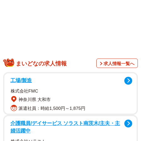
回転寿司チェーン「スシロー」の店舗(J_News_photo/stock.adobe.com)
写っているのは6人がけテーブル席の向こう側から、男性の
手がこちら側にはみ出している様子。スシローのテーブル
席はベンチ型の椅子が隣同士で繋がっているタイプ。へた
をすれば男性の手が身体のどこかに触れてしまう可能性が
あります。
まいどなの求人情報
求人情報一覧へ
工場/製造
株式会社FMC
神奈川県 大和市
派遣社員：時給1,500円～1,875円
介護職員/デイサービス ソラスト南茨木/主夫・主
婦活躍中