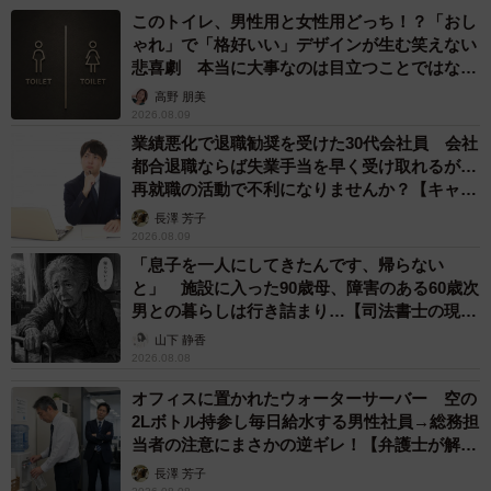
法では、正当な理由なく人が住んでいない建物にひそんで
このトイレ、男性用と女性用どっち！？「おし
いた者や、入ることを禁じた場所に入った者を処罰すると
ゃれ」で「格好いい」デザインが生む笑えない
定めています。
悲喜劇 本当に大事なのは目立つことではな
く…
高野 朋美
2026.08.09
ー警察が実際に動く境界線はどこにあるのでしょうか。
業績悪化で退職勧奨を受けた30代会社員 会社
都合退職ならば失業手当を早く受け取れるが…
近隣住民からの苦情と実害の発生がきっかけとなることが
再就職の活動で不利になりませんか？【キャリ
多いようです。廃墟は火災や犯罪の温床になりやすいた
アカウンセラーが解説】
長澤 芳子
2026.08.09
め、近隣住民は不審な車両や若者の騒ぎ声に敏感になって
「息子を一人にしてきたんです、帰らない
います。
と」 施設に入った90歳母、障害のある60歳次
男との暮らしは行き詰まり…【司法書士の現場
実際、岡山県倉敷市にあるホテル跡地では、警察による摘
から】
山下 静香
発が定期的に行われ、2年間で30人が摘発されました。警察
2026.08.08
はこうした場所を「犯罪が起きやすい場所」として警戒し
オフィスに置かれたウォーターサーバー 空の
2Lボトル持参し毎日給水する男性社員→総務担
ており、逃げ道を塞いで摘発することもあります。「遊び
当者の注意にまさかの逆ギレ！【弁護士が解
半分」という言い訳は、もはや通用しない段階に来ている
説】
長澤 芳子
といえます。