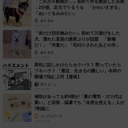
「これが不動柴か…」初めて外を散歩した豆柴
→2分後、足元でうるうる 「かわいすぎる」
「ぬいぐるみみたい」
梨木 香奈
2026.08.09
「体だけ別生物みたい」初めて川遊びをした
犬、濡れた直後の激変ぶりが話題 「新種
だ！」「河童だ」「毛刈りされたあとの羊」
梨木 香奈
2026.08.09
異性に話しかけたらセクハラ？ 黙っていたら
フキハラ？ 「最近、生きるの難しい」令和の
職場で悩む上司【漫画】
海川 まこと
2026.08.09
補助があっても約9割が「夏の電気・ガス代は
重い」と回答…猛暑でも「冷房を控える」人が
7割超に
まいどなデータ
2026.08.08