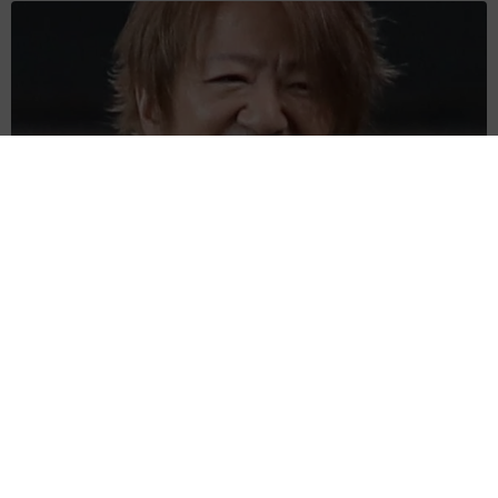
「だんだん時代劇俳優みたく…」国民的バンドの55歳ボーカリ
スト 競馬界の57歳レジェンドらとの「夏祭り満喫ショット」
に驚きの声続々
まいどなトピック
2026.08.08
ネット通販で「運営者情報」を見る人は約8
割 信頼できるサイト・怪しいサイトの判断基
準とは？
まいどなニュース情報部
2026.08.08