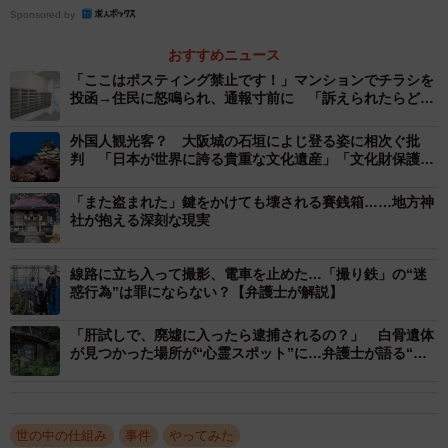
Sponsored by
「廃墟」であっても所有権は存在する
おすすめニュース
ー廃墟であっても、勝手に入れば「建造物侵入罪」になる
「ここはポスティング禁止です！」マンションでチラシを
投函→住民に怒鳴られ、通報寸前に 「訴えられたらどう
のでしょうか？
しよう」【弁護士が解説】
外国人観光客？ 大阪城の石垣によじ登る姿に相次ぐ批
その建物がどのような「管理状態」にあるかで適用される
判 「日本が世界に誇る貴重な文化遺産」「文化財保護の
ため絶対に登らないで」と城側は呼びかけも…
法律が変わります。
「また盗まれた」鍵をかけても壊される賽銭箱……地方神
社が抱える深刻な現実
施錠されており、警備員による定期的な見回りがあるな
ど、所有者が事実上管理・支配しているといえる状態であ
線路に立ち入って撮影、電車を止めた…「撮り鉄」の“迷
れば、無断で入り込むことは刑法の「建造物侵入罪」にあ
惑行為”は罪にならない？【弁護士が解説】
たります。
「肝試しで、廃墟に入ったら逮捕されるの？」 白骨遺体
が見つかった場所が“心霊スポット”に…弁護士が語る“本
一方で、実際の管理が十分でなく、事実上の支配が認めら
当の恐怖”とは
れないようなボロボロの廃墟であっても、無罪放免にはな
りません。この場合は「軽犯罪法」の対象となります。同
世の中の仕組み
事件
やってみた