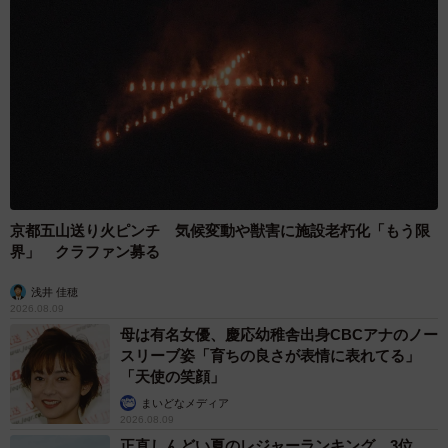
京都五山送り火ピンチ 気候変動や獣害に施設老朽化「もう限
界」 クラファン募る
浅井 佳穂
2026.08.09
母は有名女優、慶応幼稚舎出身CBCアナのノー
スリーブ姿「育ちの良さが表情に表れてる」
「天使の笑顔」
まいどなメディア
2026.08.09
正直しんどい夏のレジャーランキング、3位