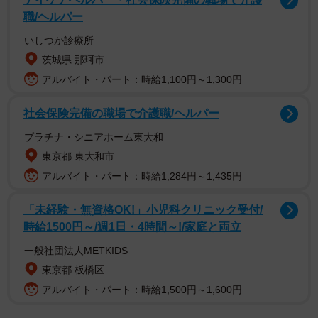
職/ヘルパー
いしつか診療所
茨城県 那珂市
アルバイト・パート：時給1,100円～1,300円
Aさんたちは懐中電灯を片手に「管理もされてないし、少し
くらい入っても怒られないだろう」と軽い気持ちで中に侵
社会保険完備の職場で介護職/ヘルパー
入し、落書きだらけの壁を背景に自撮りを楽しんでいまし
プラチナ・シニアホーム東大和
た。しかしその直後、暗闇の中に突如として赤い光が点滅
東京都 東大和市
し、複数の警察官が姿を現しました。近隣住民からの通報
アルバイト・パート：時給1,284円～1,435円
を受け、警察が取り締まりを実施していたのです。
「未経験・無資格OK!」小児科クリニック受付/
時給1500円～/週1日・4時間～!/家庭と両立
Aさんたちはその場で「建造物侵入」の疑いで署まで連行さ
れることになりました。震える声で「遊びのつもりだった
一般社団法人METKIDS
のに」と訴えるAさんですが、警察官の表情は厳しいままで
東京都 板橋区
す。廃墟への立ち入りはどのような罪になるのか、まこと
アルバイト・パート：時給1,500円～1,600円
法律事務所の北村真一さんに聞きました。