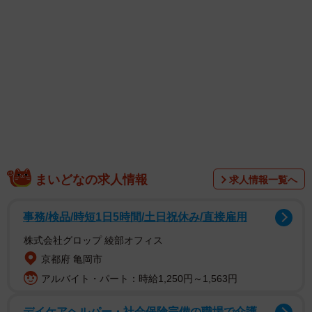
1/1
警官に囲まれ、お遊びムードから後悔に真っ逆さま ※この画像はAdobe
まいどなの求人情報
Fireflyで作成したイメージです
求人情報一覧へ
事務/検品/時短1日5時間/土日祝休み/直接雇用
株式会社グロップ 綾部オフィス
京都府 亀岡市
アルバイト・パート：時給1,250円～1,563円
デイケアヘルパー・社会保険完備の職場で介護