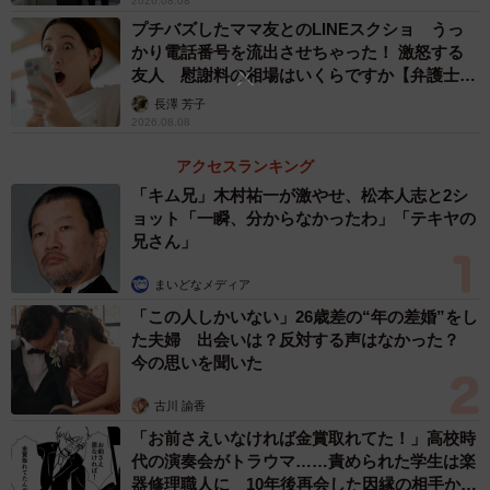
2026.08.08
プチバズしたママ友とのLINEスクショ うっ
ー摘発された後、その後の人生にはどのような影響があり
かり電話番号を流出させちゃった！ 激怒する
友人 慰謝料の相場はいくらですか【弁護士が
ますか？
解説】
長澤 芳子
2026.08.08
たとえ「肝試し」という動機であっても、摘発されれば立
アクセスランキング
派な「事件」として扱われます。大学生であれば大学から
「キム兄」木村祐一が激やせ、松本人志と2シ
厳しい処分を受けることは避けられませんし、書類送検さ
ョット「一瞬、分からなかったわ」「テキヤの
れて前科がつけば、就職活動やその後のキャリアに生涯に
兄さん」
わたる大きな足枷をはめることになります。
まいどなメディア
また、ネット上にニュースとして名前や記録が残れば、そ
「この人しかいない」26歳差の“年の差婚”をし
た夫婦 出会いは？反対する声はなかった？
れを消し去ることは困難です。たった数十分の好奇心のた
今の思いを聞いた
めに、これまで積み上げてきた努力をすべて台無しにする
古川 諭香
リスクがあるのです。
「お前さえいなければ金賞取れてた！」高校時
代の演奏会がトラウマ……責められた学生は楽
さらに、廃墟への侵入は、法律に触れるだけでなく、建物
器修理職人に 10年後再会した因縁の相手から