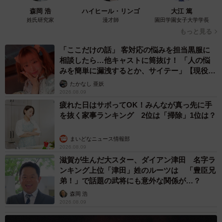
森岡 浩
ハイヒール・リンゴ
大江 篤
姓氏研究家
漫才師
園田学園女子大学学長
もっと見る
「ここだけの話」 客対応の悩みを担当黒服に
相談したら…他キャストに筒抜け！ 「人の悩
みを簡単に漏洩するとか、サイテー」【現役キ
ャストに取材】
たかなし 亜妖
2026.08.09
疲れた日はサボってOK！みんなが真っ先に手
を抜く家事ランキング 2位は「掃除」1位は？
まいどなニュース情報部
2026.08.09
滋賀が生んだ大スター、ダイアン津田 名字ラ
ンキング上位「津田」姓のルーツは 「豊臣兄
弟！」で話題の武将にも意外な関係が…？
森岡 浩
2026.08.09