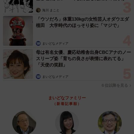
の崩落や不審者との遭遇など、命に関わる危険も伴いま
思わぬ申し出【漫画】
す。自分の未来を、一時のスリルと引き換えに捨ててしま
海川 まこと
うのはあまりに悲しいことです。正当な理由のない立ち入
「ウソだろ」体重130kgの女性芸人オダウエダ
植田 大学時代のほっそり姿に「マジで」
りは、絶対にやめてください。
◆北村真一（きたむら・しんいち） 弁護士
まいどなメディア
「きたべん」の愛称で大阪府茨木市で知らない人がいない
母は有名女優、慶応幼稚舎出身CBCアナのノー
スリーブ姿「育ちの良さが表情に表れてる」
という声もあがる大人気ローカル弁護士。猫探しからM&A
「天使の笑顔」
まで幅広く取り扱う。
まいどなメディア
６位以降を見る
まいどなファミリー
（新着記事順）