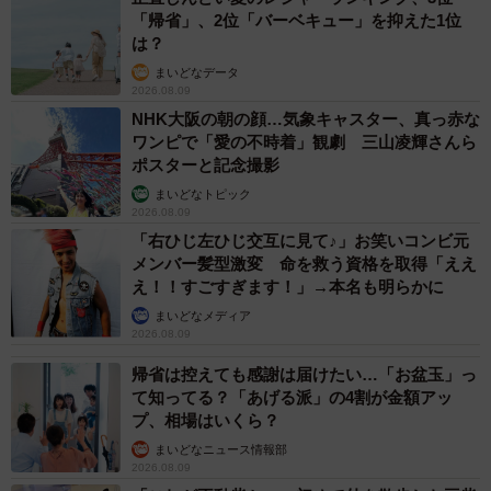
「帰省」、2位「バーベキュー」を抑えた1位
は？
まいどなデータ
2026.08.09
NHK大阪の朝の顔…気象キャスター、真っ赤な
ワンピで「愛の不時着」観劇 三山凌輝さんら
ポスターと記念撮影
まいどなトピック
2026.08.09
「右ひじ左ひじ交互に見て♪」お笑いコンビ元
メンバー髪型激変 命を救う資格を取得「ええ
え！！すごすぎます！」→本名も明らかに
まいどなメディア
2026.08.09
帰省は控えても感謝は届けたい…「お盆玉」っ
て知ってる？「あげる派」の4割が金額アッ
プ、相場はいくら？
まいどなニュース情報部
2026.08.09