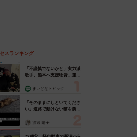
セスランキング
「不謹慎でないかと」実力派
歌手、熊本へ支援物資…運搬
トラックの車体デザインにた
めらい 「痛いほど伝わる」
まいどなトピック
「行動され立派」
「そのままにしといてくださ
い」道路で動けない猫を前に
返された一言… 懸命に生き
ようとした4日間 「命の重
渡辺 晴子
さはみんな同じ」保護団体代
表の訴え
72歳父、軽自動車で新潟から