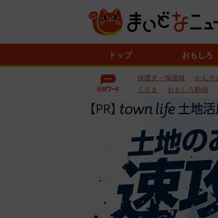
ニ
トップ
おもしろ
ュ
ー
保護犬・保護猫
かんさ
ス
一
くるま
おもしろ動画
覧