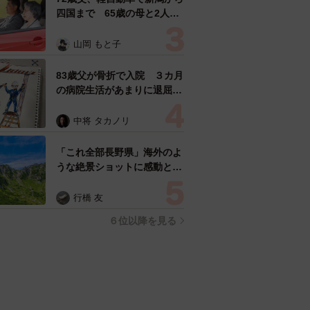
四国まで 65歳の母と2人で
3泊4日の旅 パーキングの休
憩まで分刻み… 「大学生で
山岡 もと子
も組まねえよ！」
83歳父が骨折で入院 ３カ月
の病院生活があまりに退屈で
「画用紙と色鉛筆持ってこ
い！」→スケッチブックを見
中将 タカノリ
た家族が仰天「これ、売れま
すよ…」
「これ全部長野県」海外のよ
うな絶景ショットに感動と反
響「離れてからいいところだ
ったんだって気づいた」
行橋 友
６位以降を見る