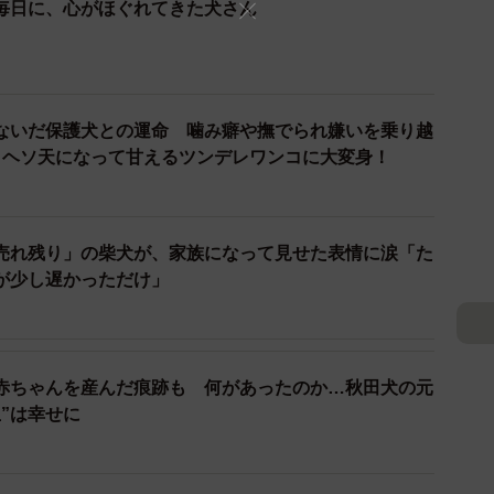
毎日に、心がほぐれてきた犬さん
でした。戸惑ったような顔で、ものすごい速さでくるく
ないだ保護犬との運命 噛み癖や撫でられ嫌いを乗り越
い場所で過ごしてきた名残かもしれないと感じた。怒り
 ヘソ天になって甘えるツンデレワンコに大変身！
感覚。疑問と複雑な思いが胸に広がった。しかも誕生日
る存在ではなくなっていった。
売れ残り」の柴犬が、家族になって見せた表情に涙「た
が少し遅かっただけ」
赤ちゃんを産んだ痕跡も 何があったのか…秋田犬の元
”は幸せに