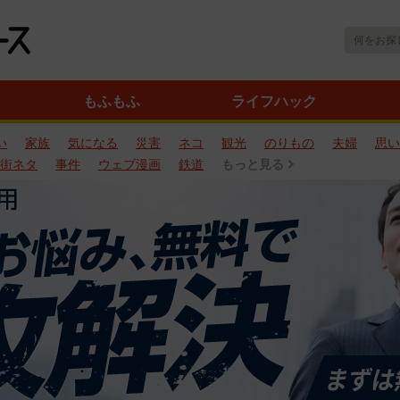
もふもふ
ライフハック
い
家族
気になる
災害
ネコ
観光
のりもの
夫婦
思い
街ネタ
事件
ウェブ漫画
鉄道
もっと見る