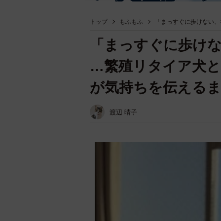
トップ
もふもふ
「まっすぐに歩けない、
「まっすぐに歩け
…繁殖リタイア犬
が気持ちを伝える
渡辺 晴子