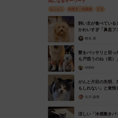
気になるキーワード
もふもふ
保護犬・保護猫
イヌ
飼い主が食べている
かわいすぎ「鼻息フ
椎名 碧
髪をバッサリと切っ
も戸惑うのね（笑）
ANNA
がんと片目の失明、
もしれない」と覚悟
古川 諭香
涼しい「冷感敷きパ
ペットショップですでに成犬だったまめちゃ