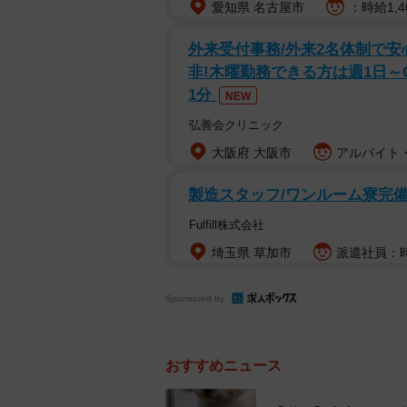
愛知県 名古屋市
：時給1,4
外来受付事務/外来2名体制で
「繁殖リタイア犬って、どんな子？
非!木曜勤務できる方は週1日～
1分
そんな問いかけとともに投稿された1本
NEW
したのは、ビションのまる（蘭丸）
弘善会クリニック
ダ）ちゃん（8歳）と暮らす飼い主
大阪府 大阪市
アルバイト・
製造スタッフ/ワンルーム寮完備/
白くて小さく、見た目は愛らしいまめ
まれているという。
Fulfill株式会社
埼玉県 草加市
派遣社員：時給
子犬と並べられていた「5年前
まめちゃんとの出会いは、大型ショ
Sponsored by
同じケースに入れられていた小さな
奥がざわついたという。
おすすめニュース
値札を見ると、誕生日は5年前の日