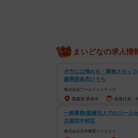
まいどなの求人情
夕方には帰れる・事務スタッフ/20
媛県西条市ひうち
株式会社ワールドインテック
愛媛県 西条市
派遣社員：時給
一般事務/医療法人でのコールセン
古屋市中村区
株式会社日本教育クリエイト
繁殖リタイヤ犬。小さい背中が語ること(「笑あ