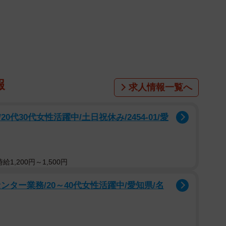
報
求人情報一覧へ
代30代女性活躍中/土日祝休み/2454-01/愛
1,200円～1,500円
ター業務/20～40代女性活躍中/愛知県/名
1/4
り涙あり🐾まるまめ日記」さん提供、nstagramよりキャプチャ撮