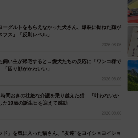
ヨーグルトをもらえなかった犬さん、爆裂に拗ねた顔が
スフス」「反則レベル」
2026.08.06
た飼い主が帰宅すると→愛犬たちの反応に「ワンコ様で
」「困り顔がかわいい」
2026.08.06
3時間おきの壮絶な介護を乗り越えた猫 「叶わないか
した19歳の誕生日を迎えて感動
2026.08.06
2/4
ッド」を気に入った猫さん、”友達”をヨイショヨイショ
んは子犬たちと同じところに入れられていた(「笑あり涙あり🐾まる