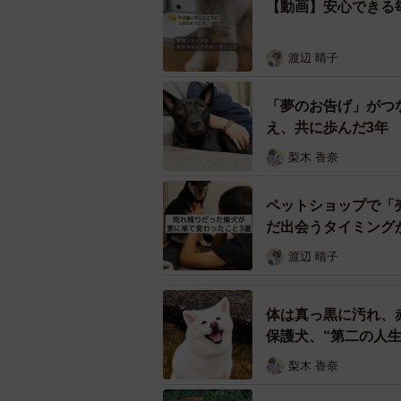
【動画】安心できる
「子犬とは明らかに違う表情と動き
渡辺 晴子
る回っていたんです」
「夢のお告げ」がつ
後に元繁殖犬だと知る。長い間、狭
え、共に歩んだ3年
というよりも、言葉に詰まるような
梨木 香奈
が自分と同じ日だった。放っておけ
ペットショップで「
だ出会うタイミング
渡辺 晴子
体は真っ黒に汚れ、
保護犬、“第二の人生
梨木 香奈