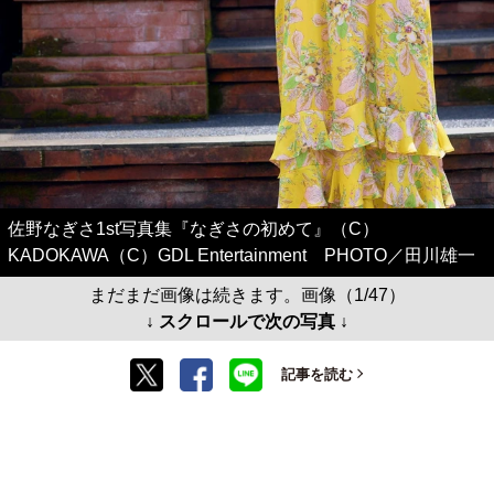
佐野なぎさ1st写真集『なぎさの初めて』（C）
KADOKAWA（C）GDL Entertainment PHOTO／田川雄一
まだまだ画像は続きます。画像（1/47）
↓ スクロールで次の写真 ↓
記事を読む