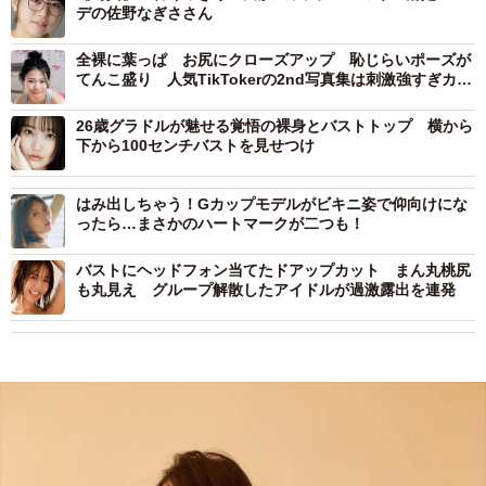
デの佐野なぎささん
全裸に葉っぱ お尻にクローズアップ 恥じらいポーズが
てんこ盛り 人気TikTokerの2nd写真集は刺激強すぎカッ
トの連続
26歳グラドルが魅せる覚悟の裸身とバストトップ 横から
下から100センチバストを見せつけ
はみ出しちゃう！Gカップモデルがビキニ姿で仰向けにな
ったら…まさかのハートマークが二つも！
バストにヘッドフォン当てたドアップカット まん丸桃尻
も丸見え グループ解散したアイドルが過激露出を連発