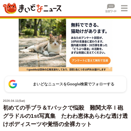
まいどなニュースをGoogle検索でフォローする
2026.04.11(Sat)
初めての手ブラ＆Tバックで悩殺 難関大卒Ｉ砲
グラドルの1st写真集 たわわ恵体あらわな透け透
けボディスーツや覚悟の全裸カット