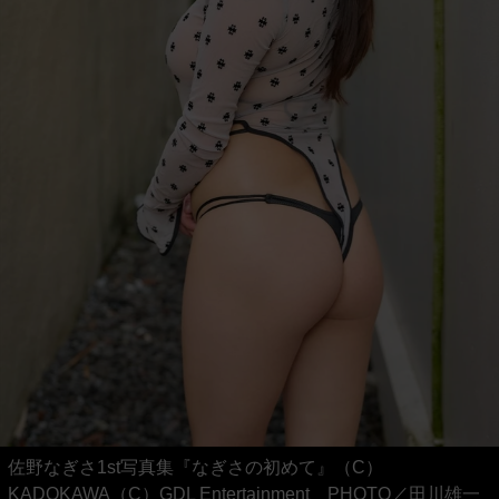
佐野なぎさ1st写真集『なぎさの初めて』（C）
KADOKAWA（C）GDL Entertainment PHOTO／田川雄一