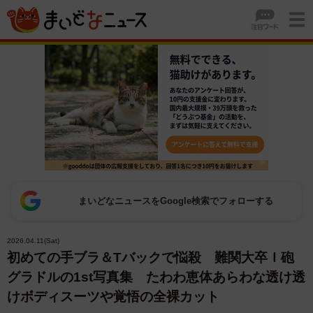
まいどなニュースをGoogle検索でフォローする
2026.04.11(Sat)
初めての手ブラ＆Tバックで悩殺 難関大卒Ｉ砲
グラドルの1st写真集 たわわ恵体あらわな透け透
けボディスーツや覚悟の全裸カット