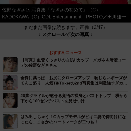
佐野なぎさ1st写真集『なぎさの初めて』（C）
KADOKAWA（C）GDL Entertainment PHOTO／田川雄一
まだまだ画像は続きます。画像（3/47）
↓ スクロールで次の写真 ↓
おすすめニュース
【写真】血管くっきりの白肌Hカップ メガネ＆清楚コー
デの佐野なぎささん
全裸に葉っぱ お尻にクローズアップ 恥じらいポーズが
てんこ盛り 人気TikTokerの2nd写真集は刺激強すぎカッ
トの連続
26歳グラドルが魅せる覚悟の裸身とバストトップ 横から
下から100センチバストを見せつけ
はみ出しちゃう！Gカップモデルがビキニ姿で仰向けにな
ったら…まさかのハートマークが二つも！