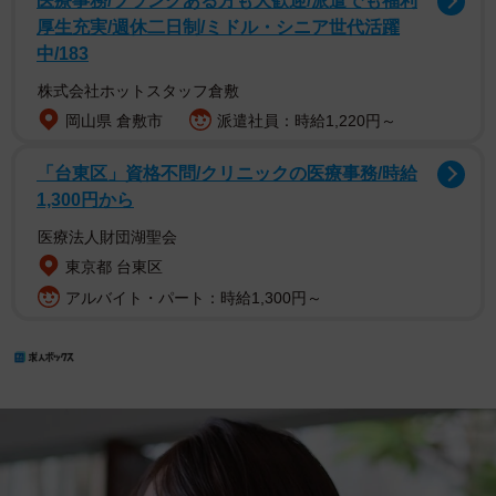
医療事務/ブランクある方も大歓迎/派遣でも福利
厚生充実/週休二日制/ミドル・シニア世代活躍
中/183
株式会社ホットスタッフ倉敷
岡山県 倉敷市
派遣社員：時給1,220円～
「台東区」資格不問/クリニックの医療事務/時給
1,300円から
医療法人財団湖聖会
東京都 台東区
アルバイト・パート：時給1,300円～