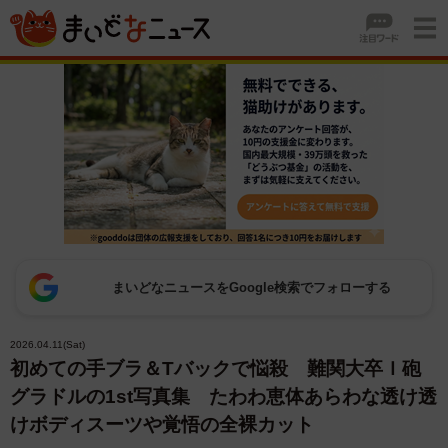
まいどなニュースをGoogle検索でフォローする
2026.04.11(Sat)
初めての手ブラ＆Tバックで悩殺 難関大卒Ｉ砲
グラドルの1st写真集 たわわ恵体あらわな透け透
けボディスーツや覚悟の全裸カット