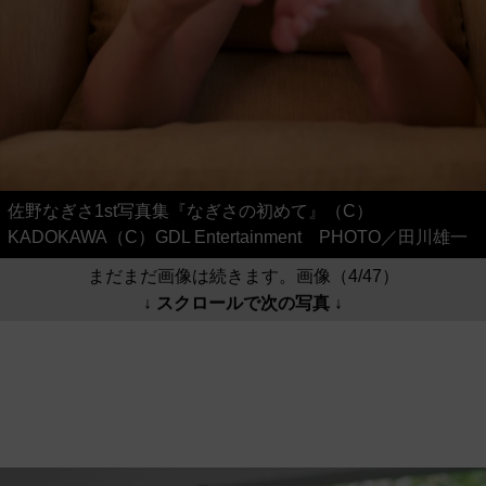
佐野なぎさ1st写真集『なぎさの初めて』（C）
KADOKAWA（C）GDL Entertainment PHOTO／田川雄一
まだまだ画像は続きます。画像（4/47）
↓ スクロールで次の写真 ↓