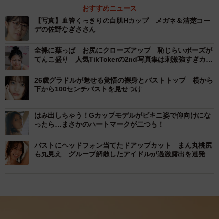
おすすめニュース
【写真】血管くっきりの白肌Hカップ メガネ＆清楚コー
デの佐野なぎささん
全裸に葉っぱ お尻にクローズアップ 恥じらいポーズが
てんこ盛り 人気TikTokerの2nd写真集は刺激強すぎカッ
トの連続
26歳グラドルが魅せる覚悟の裸身とバストトップ 横から
下から100センチバストを見せつけ
はみ出しちゃう！Gカップモデルがビキニ姿で仰向けにな
ったら…まさかのハートマークが二つも！
バストにヘッドフォン当てたドアップカット まん丸桃尻
も丸見え グループ解散したアイドルが過激露出を連発