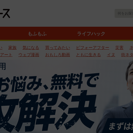
もふもふ
ライフハック
い
家族
気になる
買ってみたい
ビフォーアフター
災害
アート
ウェブ漫画
おもしろ動画
ともに生きる
イヌ
街ネ