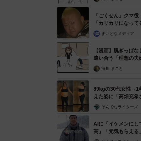
「ごくせん」クマ役・
「カリカリになって
まいどなメディア
【漫画】脱ぎっぱな
遣い合う「理想の夫
海川 まこと
89kgの30代女性→
えた姿に「高畑充希
そんでなライターズ
AIに「イケメンに
高」「元気もらえる