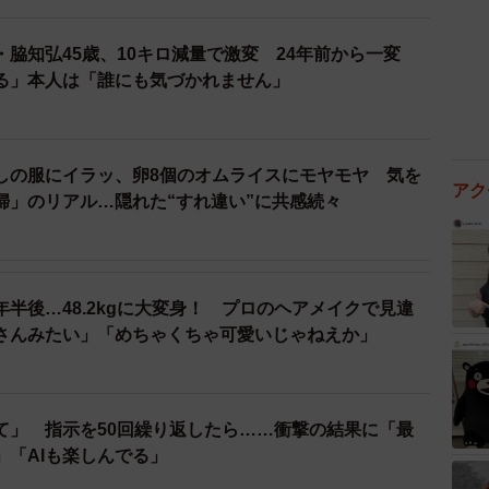
脇知弘45歳、10キロ減量で激変 24年前から一変
る」本人は「誰にも気づかれません」
しの服にイラッ、卵8個のオムライスにモヤモヤ 気を
アク
婦」のリアル…隠れた“すれ違い”に共感続々
1年半後…48.2kgに大変身！ プロのヘアメイクで見違
さんみたい」「めちゃくちゃ可愛いじゃねえか」
して」 指示を50回繰り返したら……衝撃の結果に「最
」「AIも楽しんでる」