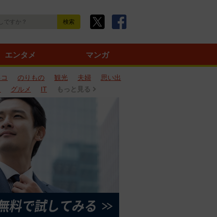
エンタメ
マンガ
ネコ
のりもの
観光
夫婦
思い出
タ
グルメ
IT
もっと見る