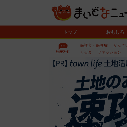
ニ
トップ
おもしろ
ュ
ー
保護犬・保護猫
かんさ
ス
一
くるま
ファッション
覧