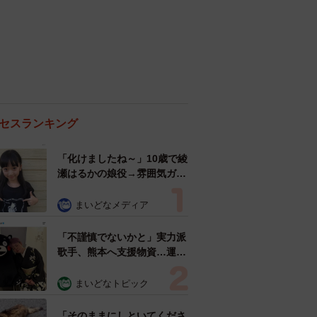
セスランキング
「化けましたね～」10歳で綾
瀬はるかの娘役→雰囲気ガラ
リの18歳に成長 「メイクで
雰囲気が」「宝塚に入れそ
まいどなメディア
う」
「不謹慎でないかと」実力派
歌手、熊本へ支援物資…運搬
トラックの車体デザインにた
めらい 「痛いほど伝わる」
まいどなトピック
「行動され立派」
「そのままにしといてくださ