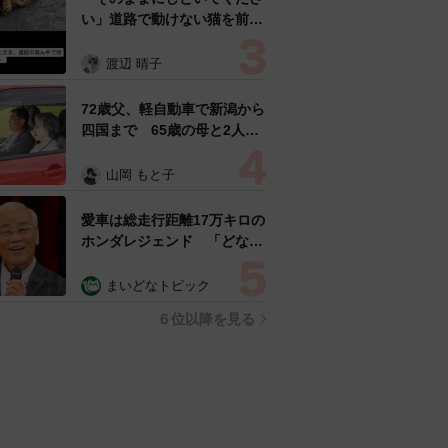
い」道路で動けない猫を前に
返された一言… 懸命に生き
ようとした4日間 「命の重
渡辺 晴子
さはみんな同じ」保護団体代
表の訴え
72歳父、軽自動車で新潟から
四国まで 65歳の母と2人で
3泊4日の旅 パーキングの休
憩まで分刻み… 「大学生で
山岡 もと子
も組まねえよ！」
愛車は総走行距離17万キロの
ホンダレジェンド 「どなた
か欲しい方が居たら」 大御
所漫才師が譲渡の意向
まいどなトピック
６位以降を見る