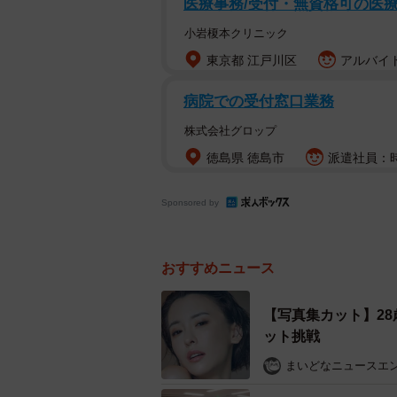
医療事務/受付・無資格可の医療
今でこそ伝説的深夜番組との誉れが
小岩榎本クリニック
監督（59）は「一夜限りの特番的
東京都 江戸川区
アルバイト
で大復活するとは…」と根強い人気
病院での受付窓口業務
第1回の放送は深夜2時という極めて
株式会社グロップ
もそこまであるとは言えなかった。
徳島県 徳島市
派遣社員：時
「一般視聴者からの反響よりも、他
Sponsored by
ターからの評判がすこぶる良くて。
う手法にハマってしまった」
おすすめニュース
【写真集カット】2
ット挑戦
まいどなニュースエ