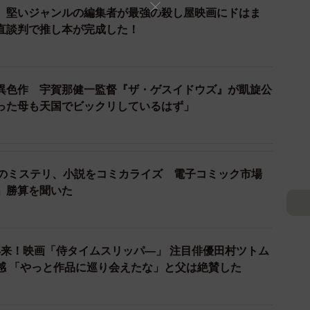
 堅いジャンルの編集者が最強の殺し屋映画にドはま
直談判で推し本が完成した！
異色作 宇賀那健一監督『ザ・ゲスイドウズ』が凱旋公
3/6
った母も天国でビックリしているはず」
人の妻が告白するものとは…
など本物のドキュメンタリーの題材にもなりえるテーマ
題のミステリ、小説をコミカライズ 電子コミック市場
リーズを積み重ねるうちにさらに多くの人がその面白さに
」勝算を聞いた
ュメントをハイブリットさせたフェイクドキュメンタリ
来！映画「侍タイムスリッパ―」 注目俳優田村ツトム
た先駆的シリーズとなり、後進に与えた影響も計り知れ
が感じたヒットの予感 「やっと作品に巡り会えたな」と父は絶賛した
止』『掲載禁止』などの禁止シリーズは累計30万部を突