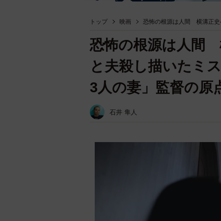
トップ
映画
恐怖の根源は人間 横溝正史
恐怖の根源は人間 
と夫殺し描いたミス
3人の妻」監督の原
石井 隼人