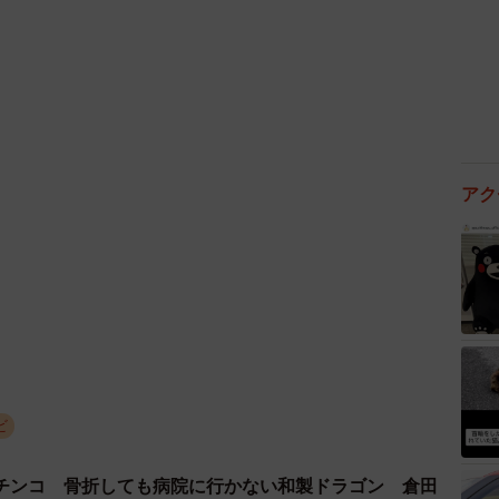
アク
4/6
ビ
あ、夫が何かしている！
チンコ 骨折しても病院に行かない和製ドラゴン 倉田