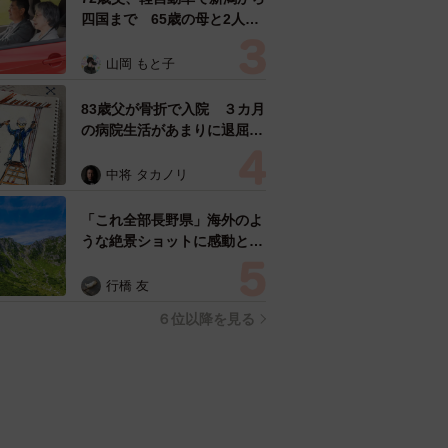
四国まで 65歳の母と2人で
3泊4日の旅 パーキングの休
憩まで分刻み… 「大学生で
山岡 もと子
も組まねえよ！」
83歳父が骨折で入院 ３カ月
の病院生活があまりに退屈で
「画用紙と色鉛筆持ってこ
い！」→スケッチブックを見
中将 タカノリ
た家族が仰天「これ、売れま
すよ…」
「これ全部長野県」海外のよ
うな絶景ショットに感動と反
響「離れてからいいところだ
ったんだって気づいた」
行橋 友
６位以降を見る