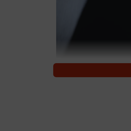
ハーレ
根底に流れるのは、日本ミステリー
2003年のエイプリルフールの深夜
となったVTRを再編集して放送する
リーズ&劇場版が製作されるほどの人
画『放送禁止 ぼくの3人の妻』が公