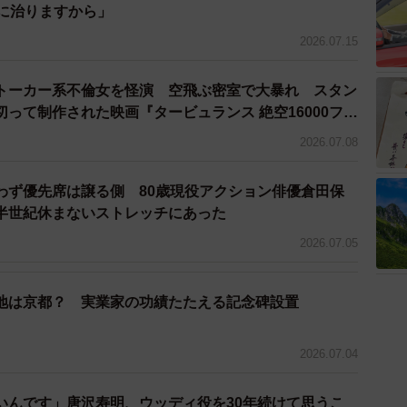
ちに治りますから」
2026.07.15
いて「フェイクドキュメンタリーというジャンルの認知
騙された！”と困惑されていたものが、昨今では受け取
トーカー系不倫女を怪演 空飛ぶ密室で大暴れ スタン
た上で楽しんでくれるようになった」と時代の変化を挙
って制作された映画『タービュランス 絶空16000フィ
2026.07.08
イクドキュメンタリーは人気のコンテンツだ。実写映画化さ
わず優先席は譲る側 80歳現役アクション俳優倉田保
所について』のベストセラーや、SNS上で考察が沸騰し
半世紀休まないストレッチにあった
』『飯沼一家に謝罪します』などによって、その表現ス
2026.07.05
Bデザイナーの萩原紘二と共同生活を送る3人の女性に
地は京都？ 実業家の功績たたえる記念碑設置
炙り出そうというもの。数々の怪奇現象の発露に、物語
と思いきや…ドロドロした男女の情念が生み出すミステ
2026.07.04
いんです」唐沢寿明、ウッディ役を30年続けて思うこ