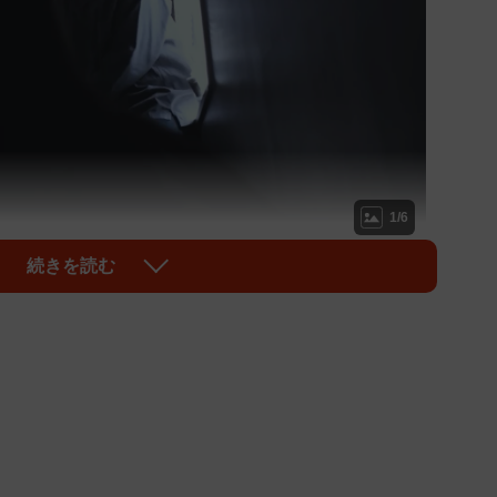
1/6
ム夫に迫りくる恐怖の正体は？
続きを読む
界巨匠の血。
に突如放送された『放送禁止』。“ある事情で放送が中止
”という設定のフェイクドキュメンタリーで、テレビシ
気作になった。3月13日には9年ぶりの復活作である映
開される。