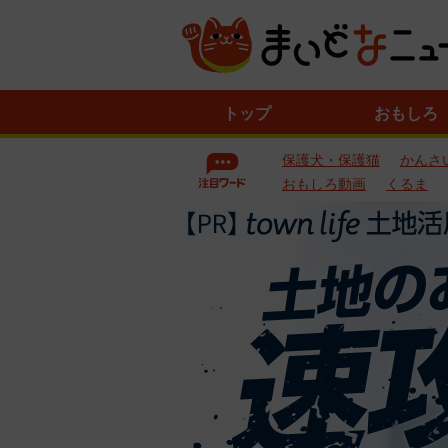
ニ
トップ
おもしろ
ュ
ー
保護犬・保護猫
かんさ
ス
一
おもしろ動画
くるま
覧