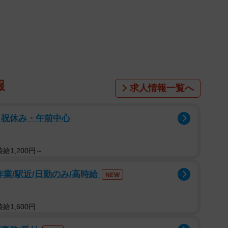
報
求人情報一覧へ
日祝休み・午前中心
給1,200円～
作業/駅近/日勤のみ/高時給
NEW
2/6
ーレム状態かと思いきや…
給1,600円