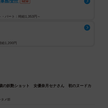
事務/受付
NEW
高いが、生みの親であり全シリーズを手掛ける長江俊和
感覚で作ったものが、まさかここまで続いてさらに劇場版
・パート：時給1,353円～
に驚きを隠さない。
深い時間帯に加えて、SNS未発達の時代。視聴率も反響
だが、ある層がこの番組に素早く反応を示したという。
給1,200円
局のプロデューサーや映像関係、小説家などのクリエイ
僕を含めた作り手たちがフェイクドキュメンタリーとい
8歳の妖艶ショット 女優奈月セナさん 初のヌードカ
ンタメ部