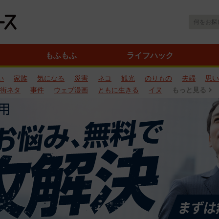
もふもふ
ライフハック
い
家族
気になる
災害
ネコ
観光
のりもの
夫婦
思い
街ネタ
事件
ウェブ漫画
ともに生きる
イヌ
もっと見る