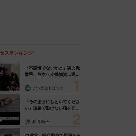
セスランキング
「不謹慎でないかと」実力派
歌手、熊本へ支援物資…運搬
トラックの車体デザインにた
めらい 「痛いほど伝わる」
まいどなトピック
「行動され立派」
「そのままにしといてくださ
い」道路で動けない猫を前に
返された一言… 懸命に生き
ようとした4日間 「命の重
渡辺 晴子
さはみんな同じ」保護団体代
表の訴え
72歳父、軽自動車で新潟から