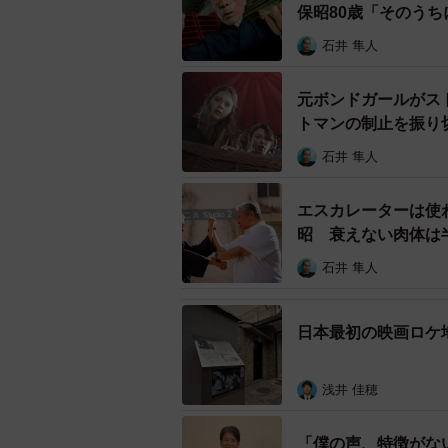
保昭80歳「そのう
一夫多妻制ハーレムと夫殺し
石井 隼人
長江監督は9年ぶりの復活理由につ
拡大が大きいです。当時“やらせだ！
元ボンドガールがス
る視聴者が“これは作り物”と理解し
トマンの制止を振り切
げる。
ート』
石井 隼人
確かに今ではYouTubeでもフェ
エスカレーターは使
れた『変な家』『近畿地方のある場
昭 衰えない肉体は
た『イシナガキクエを探しています
石井 隼人
タイルも広く浸透したと言える。
復活作のテーマは、一夫多妻制。WE
日本最初の映画ロケ
密着したVTRから、夫殺しの真相を
はオカルトワールドへ突入するのか
浅井 佳穂
リーへとツイストする。
「僕の声、特徴がな