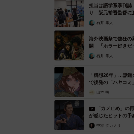
担当は語学系季刊誌
り 阪元裕吾監督に
石井 隼人
海外映画祭で熱狂の
開 「ホラー好きだ
石井 隼人
3
ストーカーや隣人トラブル、大家族
「構想26年」…話
で怪作を連発。DVD化もされ、シ
で後発の「ハヤコミ
気が付いた。
山本 明
『放送禁止』は、創作ドラマとドキ
「カメ止め」の再
ーというジャンルを日本に根付かせ
ない。長江監督による小説『出版禁
中将 タカノリ
破する人気を博している。