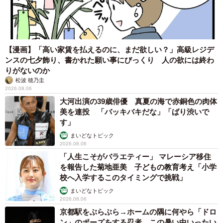
「かわいいストーカーに追われています」甘え
ん坊な元保護猫 最後は飼い主にダイブする姿
に「間違いなく犬」「完全に親子」と反響
梨木 香奈
2026.08.06
がんと片目の失明、3時間おきの壮絶な介護を乗り越えた猫
「叶わないかもしれない」と覚悟した19歳の誕生日を迎えて感
動
古川 諭香
2026.08.06