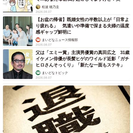
ンの入り口に大きな注意書き オートリザーブ
からの予約を拒否するお断りに賛同者続々
中将 タカノリ
2026.08.07
「本は買うだけでいい」京極夏彦さんの言葉に
共感した女性→リビングの本棚に140冊を積
読 「家に自分だけの本屋さん」
山岡 もと子
2026.08.07
「本は買うだけでいい」京極夏彦さんの言葉に
共感した女性→リビングの本棚に140冊を積
読 「家に自分だけの本屋さん」
山岡 もと子
2026.08.07
友人のマンション敷地内に度々車を停めていた
ら…注意の貼り紙でナンバーをさらされました
【弁護士が解説】
長澤 芳子
2026.08.07
愛車は総走行距離17万キロのホンダレジェン