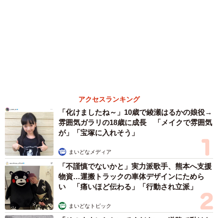
森岡 浩
ハイヒール・リンゴ
大江 篤
姓氏研究家
漫才師
園田学園女子大学学長
もっと見る
【漫画】大学生息子の「頼れる彼氏」っぷりを
見て母は絶句 「起きなよ、遅刻するよ」っ
て…あなた毎朝私が起こしてますけど？笑
松波 穂乃圭
2026.08.07
【お盆の帰省】既婚女性の半数以上が「日常よ
り疲れる」 気遣いや準備で深まる夫婦の温度
感ギャップ鮮明に
まいどなニュース情報部
2026.08.07
父は「エミー賞」主演男優賞の真田広之 31歳
イケメン俳優が長髪ヒゲのワイルド近影「ガチ