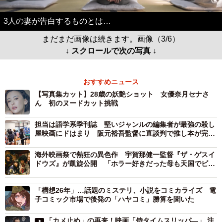
3人の妻が告白するものとは…
まだまだ画像は続きます。画像（3/6）
↓ スクロールで次の写真 ↓
おすすめニュース
【写真集カット】28歳の妖艶ショット 女優奈月セナさ
ん 初のヌードカット挑戦
担当は語学系季刊誌 堅いジャンルの編集者が最強の殺し
屋映画にドはまり 阪元裕吾監督に直談判で推し本が完成
した！
海外映画祭で熱狂の異色作 宇賀那健一監督『ザ・ゲスイ
ドウズ』が凱旋公開 「ホラー好きだった母も天国でビッ
クリしているはず」
「構想26年」…話題のミステリ、小説をコミカライズ 電
子コミック市場で後発の「ハヤコミ」勝算を聞いた
「カメ止め」の再来！映画「侍タイムスリッパ―」 注