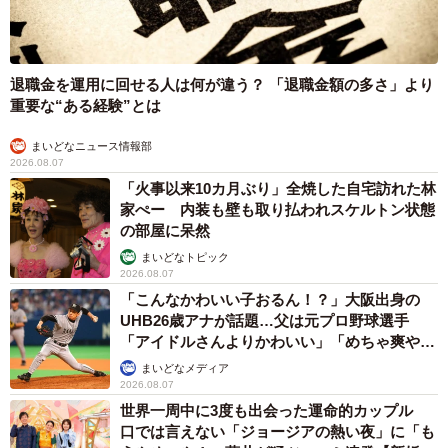
ド 「どなたか欲しい方が居たら」 大御所漫
才師が譲渡の意向
まいどなトピック
2026.08.06
【漫画】「高い家賃を払えるのに、まだ欲しい？」高級レジデ
ンスの七夕飾り、書かれた願い事にびっくり 人の欲には終わ
りがないのか
松波 穂乃圭
2026.08.06
大河出演の39歳俳優 真夏の海で赤銅色の肉体