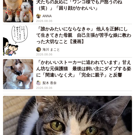
【物価高が直撃】お盆帰省「予定なし」が約半
数 新幹線・高速バスの「使い分け」が鮮明に
まいどなニュース情報部
2026.08.06
83歳父が骨折で入院 ３カ月の病院生活があま
りに退屈で「画用紙と色鉛筆持ってこい！」→
スケッチブックを見た家族が仰天「これ、売れ
ますよ…」
中将 タカノリ
2026.08.06
子どもの学校外の学習時間が11年で2割減少
「家庭学習0分層」が約半数に達する深刻な実
態と広がる学習格差
まいどなニュース情報部
2026.08.06
「事故物件」という言葉のイメージにとらわれ
ていませんか？ 不動産業者が語る「物件の可
能性」を閉ざさないために必要なこと
平藤 清刀
2026.08.06