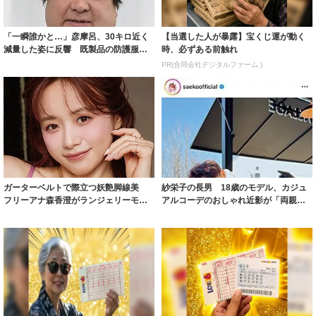
「一瞬誰かと…」彦摩呂、30キロ近く
【当選した人が暴露】宝くじ運が動く
減量した姿に反響 既製品の防護服が
時、必ずある前触れ
着られると...
PR(合同会社デジタルファーム )
ガーターベルトで際立つ妖艶脚線美
紗栄子の長男 18歳のモデル、カジュ
フリーアナ森香澄がランジェリーモデ
アルコーデのおしゃれ近影が「両親の
ルに ｢PE...
いいとこ取...