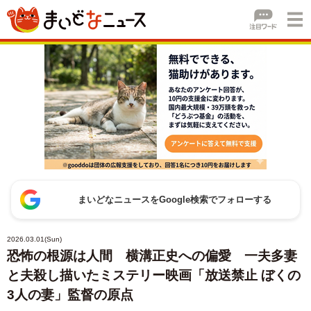
まいどなニュースをGoogle検索でフォローする
2026.03.01(Sun)
恐怖の根源は人間 横溝正史への偏愛 一夫多妻
と夫殺し描いたミステリー映画「放送禁止 ぼくの
3人の妻」監督の原点