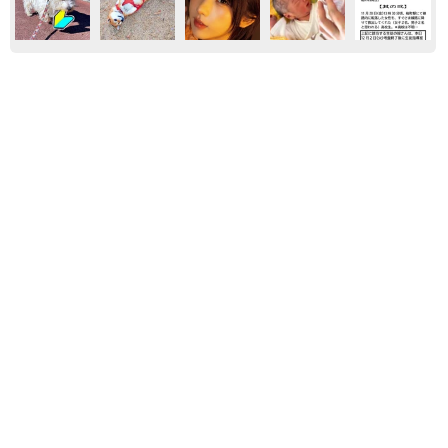
エンタメ
気になる
映画
ひと
テレビ
アクションは壮絶ガチンコ 骨折しても病院に
行かない和製ドラゴン 倉田保昭80歳「そのう
ちに治りますから」
石井 隼人
2026.07.15
元ボンドガールがストーカー系不倫女を怪演
空飛ぶ密室で大暴れ スタントマンの制止を振
り切って制作された映画『タービュランス 絶
空16000フィート』
石井 隼人
2026.07.08
エスカレーターは使わず優先席は譲る側 80歳
現役アクション俳優倉田保昭 衰えない肉体は
半世紀休まないストレッチにあった
石井 隼人
2026.07.05