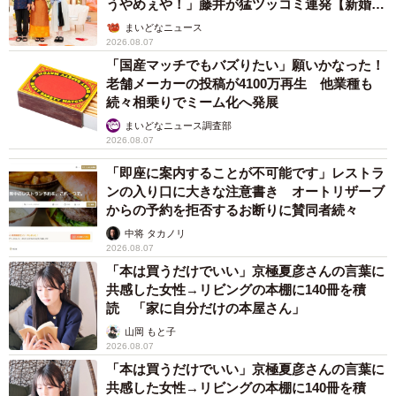
美を連投 「バッキバキだな」「ばり渋いで
す」
まいどなトピック
2026.08.06
「人生こそがバラエティー」 マレーシア移住
を報告した菊地亜美 子どもの教育考え「小学
校へ入学するこのタイミングで挑戦」
まいどなトピック
2026.08.06
京都駅をぶらぶら→ホームの隅に何やら「ドロ
ン」のポーズをする忍者 この暑い中いったい
なぜ？ 近づいてみたら… 「見つかるなんて
未熟」
中将 タカノリ
2026.08.06
「明日ひま？」 知り合いから唐突なメッセー
ジ 用件次第で断ることもできる賢い返信文と
は？【漫画】
海川 まこと
2026.08.06