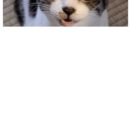
東京・千代田区の中央線高架に心ない落書き
歴史ある昌平橋架道橋の被害に怒りの声 「何
も分かってないし、センスも古い」「罰則強化
して」
中将 タカノリ
2026.08.06
もしかすると「下山ダッシュ」 リニア中央新幹線の長野県
駅 在来線との乗り継ぎなし→なら走れば間に合うんじゃな
い？ 惜しい位置関係が反響
中将 タカノリ