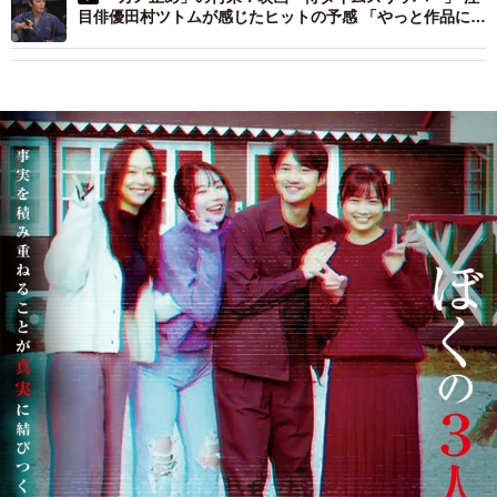
目俳優田村ツトムが感じたヒットの予感 「やっと作品に巡
り会えたな」と父は絶賛した