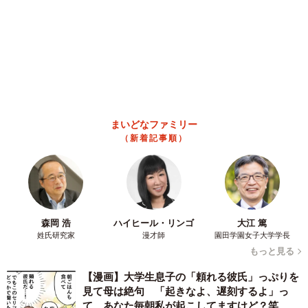
家ぺー 内装も壁も取り払われスケルトン状態
の部屋に呆然
まいどなトピック
2026.08.07
「こんなかわいい子おるん！？」大阪出身の
UHB26歳アナが話題…父は元プロ野球選手
「アイドルさんよりかわいい」「めちゃ爽や
か」
まいどなメディア
2026.08.07
世界一周中に3度も出会った運命的カップル
口では言えない「ジョージアの熱い夜」に「も
うやめぇや！」藤井が猛ツッコミ連発【新婚さ
ん】
まいどなニュース
2026.08.07
「国産マッチでもバズりたい」願いかなった！
老舗メーカーの投稿が4100万再生 他業種も
続々相乗りでミーム化へ発展
まいどなニュース調査部
2026.08.07
「即座に案内することが不可能です」レストラ