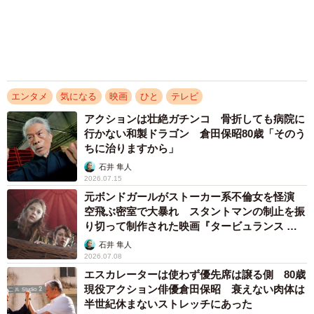
日本最初の映画ロケ地は京都？ 実業家の功績
たたえる記念碑設置
浅井 佳穂
2026.07.04
「僕の声、特徴がないんです」唐沢寿明、ウッ
ディ役を30年続けて思うこと 「できるのはキ
ャラクターに気持ちを乗っけることだけ」
黒川 裕生
2026.07.02
アクセスランキング
「化けましたね～」10歳で綾瀬はるかの娘役→
雰囲気ガラリの18歳に成長 「メイクで雰囲気
が」「宝塚に入れそう」
まいどなメディア
「不謹慎でないかと」実力派歌手、熊本へ支援
物資…運搬トラックの車体デザインにためら
い 「痛いほど伝わる」「行動され立派」