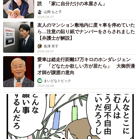
飼い主が食べているヨーグルトをもらえなかっ
た犬さん、爆裂に拗ねた顔がかわいすぎ「鼻息
フスフス」「反則レベル」
椎名 碧
2026.08.06
コガネムシを見つめる猫とパパ、偶然生まれた
神々しい構図が「宗教画のよう」と話題 「尊
い」「ていうかライオンキング」
梨木 香奈
2026.08.06
髪をバッサリと切った飼い主が帰宅すると→愛
犬たちの反応に「ワンコ様でも戸惑うのね
（笑）」「困り顔がかわいい」
ANNA
2026.08.06
「誰かみたいにならなきゃ」 他人を正解にし
て生きてきた母親 自己主張が苦手な娘に教わ
った大切なこと【漫画】
海川 まこと
2026.08.06