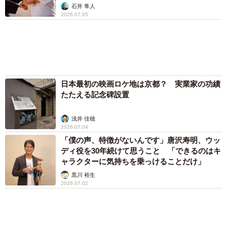
まいどなトピック
「そのままにしといてください」道路で動けな
い猫を前に返された一言… 懸命に生きようと
した4日間 「命の重さはみんな同じ」保護団
体代表の訴え
渡辺 晴子
72歳父、軽自動車で新潟から四国まで 65歳の
母と2人で3泊4日の旅 パーキングの休憩まで
分刻み… 「大学生でも組まねえよ！」
山岡 もと子
「火事以来10カ月ぶり」全焼した自宅訪れた林
家ぺー 内装も壁も取り払われスケルトン状態
の部屋に呆然
まいどなトピック
６位以降を見る
まいどなファミリー
（新着記事順）