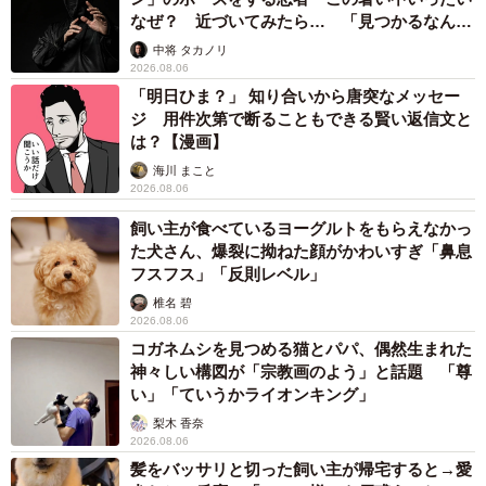
「カニにアジをあげると青くなる」ほんと
に！？ 「自然の染色技術が凄い」と話題に
その理由とは…？
竹中 友一（RinToris）
2026.08.06
誰も求めていない職場の「謎マナー」、「過剰
な挨拶」や「お土産配り」を抑えた1位は？
やめられない理由は「周りの目」
まいどなデータ
2026.08.06
自転車通行可の歩道 電動キックボードで走行
中、小学生とあわや衝突！ 「歩道走行は道交
法違反でしょ」と指摘されました【弁護士が解
説】
長澤 芳子
2026.08.06
タイの電車の中で見た優先席のマーク 子ど
も、妊娠、けが人、お年寄り… 一つだけ謎の
ものが！？「だから黄色なんですね」
中将 タカノリ
2026.08.06