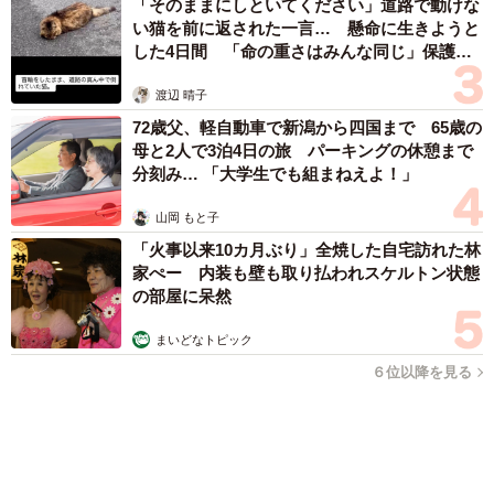
ヒロさんそっくり」「新たな一面もステキ」
まいどなトピック
2026.08.07
退職金を運用に回せる人は何が違う？ 「退職金額の多さ」より
重要な“ある経験”とは
まいどなニュース情報部
2026.08.07
「火事以来10カ月ぶり」全焼した自宅訪れた林