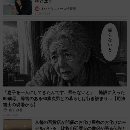
準とは？
まいどなニュース情報部
2026.08.08
「息子を一人にしてきたんです、帰らないと」 施設に入った
90歳母、障害のある60歳次男との暮らしは行き詰まり…【司法
書士の現場から】
山下 静香
2026.08.08
京都の百貨店が開催のお化け屋敷のお化けにモ
デルがいる 比叡山延暦寺の僧侶が語る伝説と