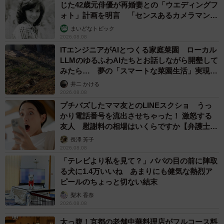
じた42歳元俳優が再婚妻との「ウエディングフ
ォト」計画を明言 「センスあるカメラマン求
む」
まいどなトピック
2026.08.08
ITエンジニアがAIとつくる家庭菜園 ローカル
LLMのゆるふわAIたちとお話しながら開墾して
みたら… 夢の「スマートな菜園生活」実現な
るか
井二 かける
2026.08.08
プチバズしたママ友とのLINEスクショ うっ
かり電話番号を流出させちゃった！ 激怒する
友人 慰謝料の相場はいくらですか【弁護士が
解説】
長澤 芳子
2026.08.08
「テレビより私を見て？」パパの目の前に陣取
る犬に1.4万いいね あまりにも健気な熱烈ア
ピールのちょっと切ない結末
梨木 香奈
2026.08.08
太っ腹！京都の老舗中華料理店がフルコース料