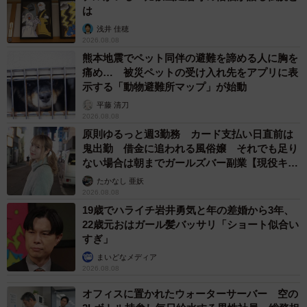
は
浅井 佳穂
2026.08.08
熊本地震でペット同伴の避難を諦める人に胸を
痛め… 被災ペットの受け入れ先をアプリに表
示する「動物避難所マップ」が始動
平藤 清刀
2026.08.08
原則ゆるっと週3勤務 カード支払い日直前は
鬼出勤 借金に追われる風俗嬢 それでも足り
ない場合は朝までガールズバー副業【現役キャ
ストに取材】
たかなし 亜妖
2026.08.08
19歳でハライチ岩井勇気と年の差婚から3年、
22歳元おはガール髪バッサリ「ショート似合い
すぎ」
まいどなメディア
2026.08.08
オフィスに置かれたウォーターサーバー 空の