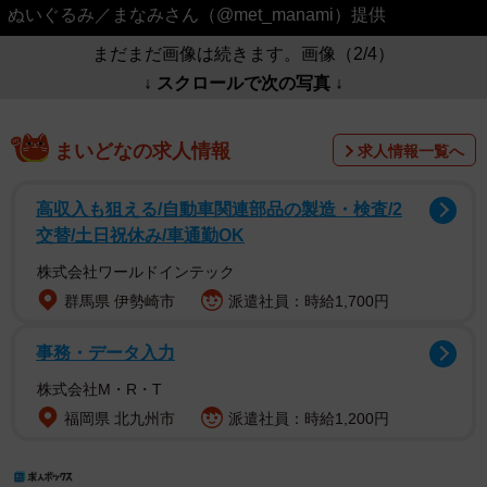
ぬいぐるみ／まなみさん（@met_manami）提供
まだまだ画像は続きます。画像（2/4）
↓ スクロールで次の写真 ↓
まいどなの求人情報
求人情報一覧へ
高収入も狙える/自動車関連部品の製造・検査/2
交替/土日祝休み/車通勤OK
株式会社ワールドインテック
群馬県 伊勢崎市
派遣社員：時給1,700円
事務・データ入力
株式会社M・R・T
福岡県 北九州市
派遣社員：時給1,200円