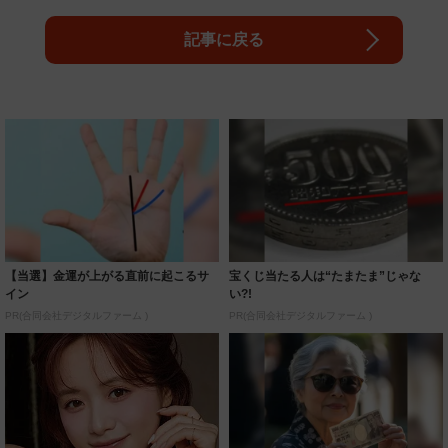
記事に戻る
【当選】金運が上がる直前に起こるサ
宝くじ当たる人は“たまたま”じゃな
イン
い?!
PR(合同会社デジタルファーム )
PR(合同会社デジタルファーム )