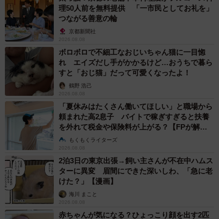
理50人前を無料提供 「一市民としてお礼を」
つながる善意の輪
京都新聞社
2026.08.08
ボロボロで不細工なおじいちゃん猫に一目惚
れ エイズだし手がかかるけど…おうちで暮ら
すと「おじ猫」だって可愛くなったよ！
鶴野 浩己
2026.08.08
「夏休みはたくさん働いてほしい」と職場から
頼まれた高2息子 バイトで稼ぎすぎると扶養
を外れて税金や保険料が上がる？【FPが解
説】
もくもくライターズ
2026.08.08
2泊3日の東京出張→飼い主さんが不在中ハムス
ターに異変 眉間にできた深いしわ、「急に老
けた？」【漫画】
海川 まこと
2026.08.08
赤ちゃんが気になる？ひょっこり顔を出す2匹