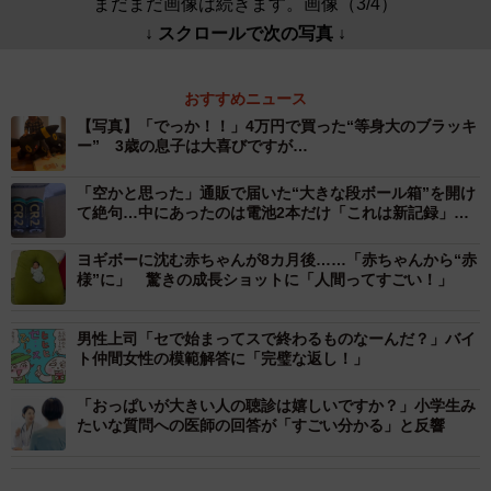
まだまだ画像は続きます。画像（3/4）
↓ スクロールで次の写真 ↓
おすすめニュース
【写真】「でっか！！」4万円で買った“等身大のブラッキ
ー” 3歳の息子は大喜びですが…
「空かと思った」通販で届いた“大きな段ボール箱”を開け
て絶句…中にあったのは電池2本だけ「これは新記録」
「笑わせてくれてありがとう！」
ヨギボーに沈む赤ちゃんが8カ月後……「赤ちゃんから“赤
様”に」 驚きの成長ショットに「人間ってすごい！」
男性上司「セで始まってスで終わるものなーんだ？」バイ
ト仲間女性の模範解答に「完璧な返し！」
「おっぱいが大きい人の聴診は嬉しいですか？」小学生み
たいな質問への医師の回答が「すごい分かる」と反響