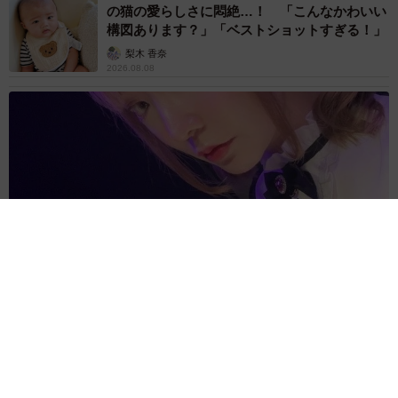
の猫の愛らしさに悶絶…！ 「こんなかわいい
構図あります？」「ベストショットすぎる！」
梨木 香奈
2026.08.08
酔って転んでアザだらけ ネイルも折れて超悲惨 ケガが絶え
ない夜のお仕事 「病院代」と数万円を渡す神客も！【現役キ
ャストに取材】
たかなし 亜妖
2026.08.07