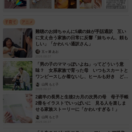
子育て
アニメ
難聴のお姉ちゃんに5歳の妹が手話通訳 互い
に支え合う家族の日常に反響「妹ちゃん、頼も
しい」「かわいい通訳さん」
五ヶ瀬 あお
2026.08.07
「男の子のママっぽいよね」ってどういう意
味？ 女系家族で育った母 いつもスカートと
ワンピースしか着ないし、ヒールも好き どの
へんが…
山岡 もと子
2026.08.07
2歳半の長男と生後2カ月の次男の母 母子手帳
2冊をイラストでいっぱいに 見る人を楽しま
せる家族ストーリーに「かわいすぎる！」
山岡 もと子
2026.08.07