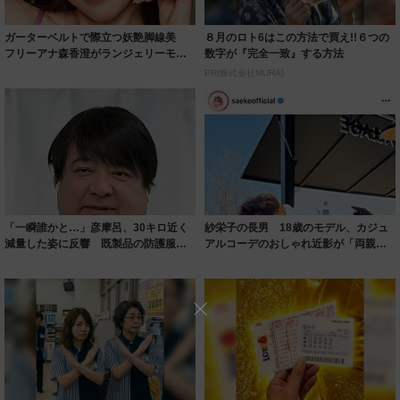
ガーターベルトで際立つ妖艶脚線美
８月のロト6はこの方法で買え!!６つの
フリーアナ森香澄がランジェリーモデ
数字が『完全一致』する方法
ルに ｢PE...
PR(株式会社MURA)
「一瞬誰かと…」彦摩呂、30キロ近く
紗栄子の長男 18歳のモデル、カジュ
減量した姿に反響 既製品の防護服が
アルコーデのおしゃれ近影が「両親の
着られると...
いいとこ取...