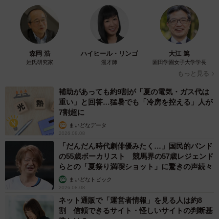
森岡 浩
ハイヒール・リンゴ
大江 篤
姓氏研究家
漫才師
園田学園女子大学学長
もっと見る
補助があっても約9割が「夏の電気・ガス代は
重い」と回答…猛暑でも「冷房を控える」人が
7割超に
まいどなデータ
2026.08.08
「だんだん時代劇俳優みたく…」国民的バンド
の55歳ボーカリスト 競馬界の57歳レジェンド
らとの「夏祭り満喫ショット」に驚きの声続々
まいどなトピック
2026.08.08
ネット通販で「運営者情報」を見る人は約8
割 信頼できるサイト・怪しいサイトの判断基