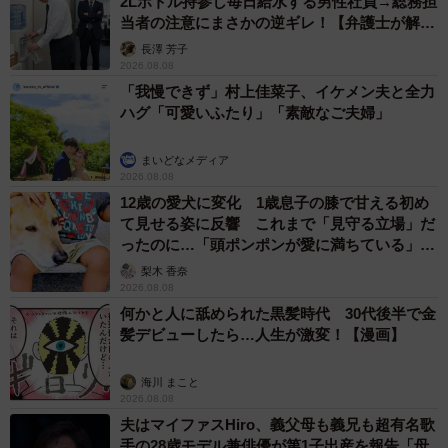
2Lボトル持参し毎日給水する男性社員→総務担
当者の注意にまさかの逆ギレ！【弁護士が解
説】
長澤 芳子
2026.08.08
「我慢できず」村上佳菜子、イケメン夫と全力
ハグ「可愛いふたり」「素敵なご夫婦」
まいどなメディア
2026.08.08
12歳の愛犬に変化 1歳息子の膝で甘える初め
て見せる姿に反響 これまで「見守る立場」だ
ったのに…「頭ポンポンが愛に満ちている」
「尊…」
梨木 香奈
2026.08.08
何かと人に舐められた黒髪時代 30代後半で金
髪デビューしたら…人生が激変！【漫画】
海川 まこと
2026.08.08
夫はマイファスHiro、義父母も義兄も超有名歌
手の28歳モデル兼俳優が第1子出産を報告「母