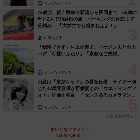
まいどなメディア
72歳父、軽自動車で新潟から四国まで 65歳の
母と2人で3泊4日の旅 パーキングの休憩まで
分刻み… 「大学生でも組まねえよ！」
山岡 もと子
「我慢できず」村上佳菜子、イケメン夫と全力
ハグ「可愛いふたり」「素敵なご夫婦」
まいどなメディア
両親は「東京キッド」の看板役者 ライダー演
じた42歳元俳優が再婚妻との「ウエディングフ
ォト」計画を明言 「センスあるカメラマン求
む」
まいどなトピック
６位以降を見る
まいどなファミリー
（新着記事順）