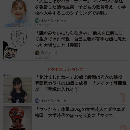
「人生こそがバラエティー」 マレーシア移住
を報告した菊地亜美 子どもの教育考え「小学
校へ入学するこのタイミングで挑戦」
まいどなトピック
2026.08.06
「誰かみたいにならなきゃ」 他人を正解にし
て生きてきた母親 自己主張が苦手な娘に教わ
った大切なこと【漫画】
海川 まこと
2026.08.06
アクセスランキング
「化けましたね～」10歳で綾瀬はるかの娘役→
雰囲気ガラリの18歳に成長 「メイクで雰囲気
が」「宝塚に入れそう」
まいどなメディア
「ウソだろ」体重130kgの女性芸人オダウエダ
植田 大学時代のほっそり姿に「マジで」