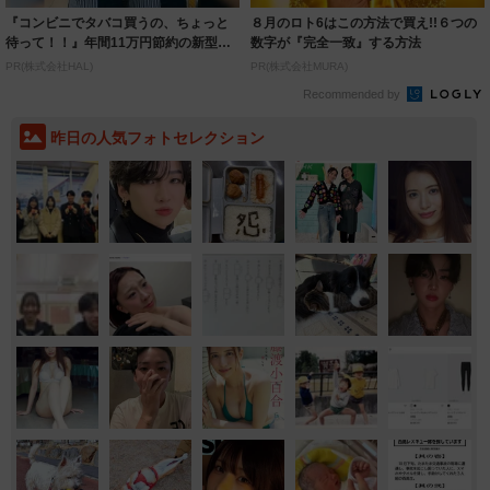
『コンビニでタバコ買うの、ちょっと
８月のロト6はこの方法で買え!!６つの
待って！！』年間11万円節約の新型タ
数字が『完全一致』する方法
バコ
PR(株式会社HAL)
PR(株式会社MURA)
Recommended by
昨日の人気フォトセレクション