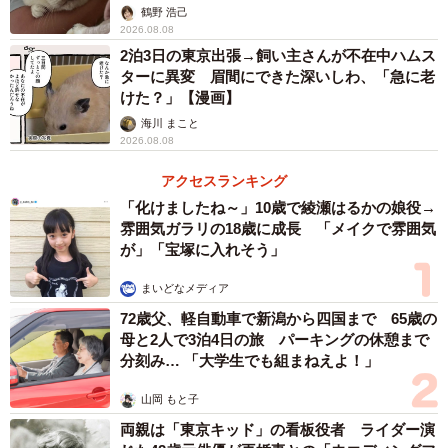
鶴野 浩己
2026.08.08
2泊3日の東京出張→飼い主さんが不在中ハムス
ターに異変 眉間にできた深いしわ、「急に老
けた？」【漫画】
海川 まこと
2026.08.08
アクセスランキング
「化けましたね～」10歳で綾瀬はるかの娘役→
雰囲気ガラリの18歳に成長 「メイクで雰囲気
が」「宝塚に入れそう」
まいどなメディア
72歳父、軽自動車で新潟から四国まで 65歳の
母と2人で3泊4日の旅 パーキングの休憩まで
分刻み… 「大学生でも組まねえよ！」
山岡 もと子
両親は「東京キッド」の看板役者 ライダー演