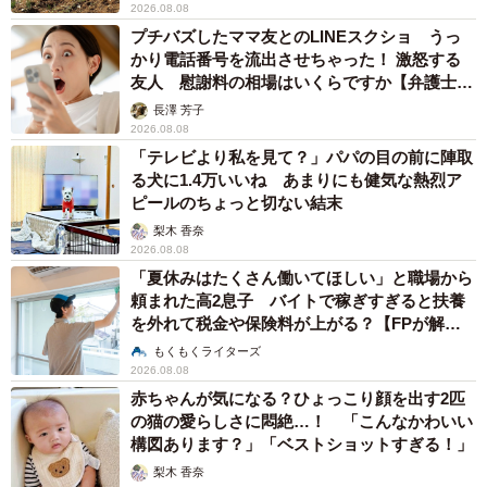
2026.08.08
プチバズしたママ友とのLINEスクショ うっ
かり電話番号を流出させちゃった！ 激怒する
友人 慰謝料の相場はいくらですか【弁護士が
解説】
長澤 芳子
2026.08.08
「テレビより私を見て？」パパの目の前に陣取
る犬に1.4万いいね あまりにも健気な熱烈ア
ピールのちょっと切ない結末
梨木 香奈
2026.08.08
「夏休みはたくさん働いてほしい」と職場から
頼まれた高2息子 バイトで稼ぎすぎると扶養
を外れて税金や保険料が上がる？【FPが解
説】
もくもくライターズ
2026.08.08
赤ちゃんが気になる？ひょっこり顔を出す2匹
の猫の愛らしさに悶絶…！ 「こんなかわいい
構図あります？」「ベストショットすぎる！」
梨木 香奈