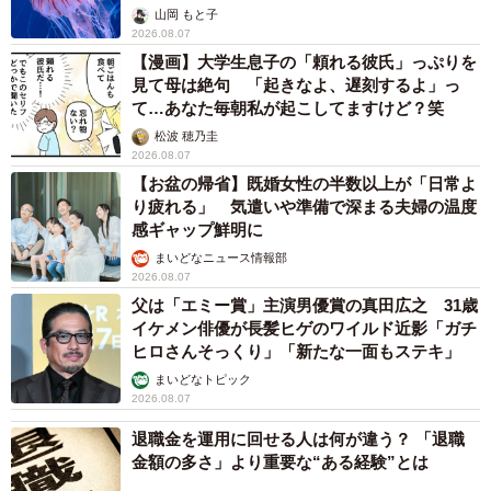
ごい」
山岡 もと子
2026.08.07
【漫画】大学生息子の「頼れる彼氏」っぷりを
見て母は絶句 「起きなよ、遅刻するよ」っ
て…あなた毎朝私が起こしてますけど？笑
松波 穂乃圭
2026.08.07
【お盆の帰省】既婚女性の半数以上が「日常よ
り疲れる」 気遣いや準備で深まる夫婦の温度
感ギャップ鮮明に
まいどなニュース情報部
2026.08.07
父は「エミー賞」主演男優賞の真田広之 31歳
イケメン俳優が長髪ヒゲのワイルド近影「ガチ
ヒロさんそっくり」「新たな一面もステキ」
まいどなトピック
2026.08.07
退職金を運用に回せる人は何が違う？ 「退職
金額の多さ」より重要な“ある経験”とは