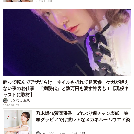
2026.08.08
酔って転んでアザだらけ ネイルも折れて超悲惨 ケガが絶え
ない夜のお仕事 「病院代」と数万円を渡す神客も！【現役キ
ャストに取材】
たかなし 亜妖
2026.08.07
乃木坂46賀喜遥香 5年ぶり週チャン表紙 巻
頭グラビアでは激レアなメガネルームウエア姿
まいどなニュースエンタメ部