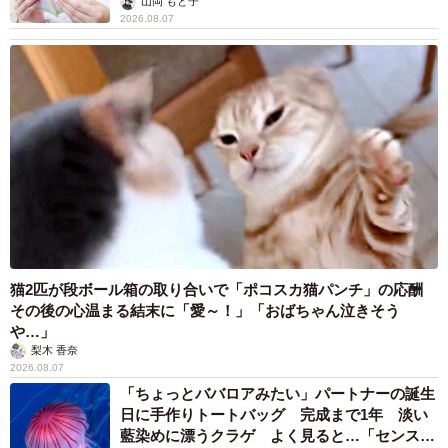
山岡 もと子
2026.08.07
猫2匹が段ボール箱の取り合いで「ポコスカ猫パンチ」の応酬
その後の心温まる結末に「愛～！」「おばちゃん泣きそう
や…」
梨木 香奈
2026.08.07
「ちょっとババロアみたい」パートナーの誕生
日に手作りトートバッグ 完成まで1年 淡い
藍染めに漂うクラゲ よく見ると…「センスす