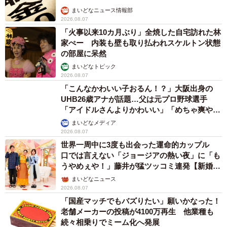
まいどなニュース情報部
2026.08.07
「火事以来10カ月ぶり」全焼した自宅訪れた林
家ぺー 内装も壁も取り払われスケルトン状態
の部屋に呆然
まいどなトピック
2026.08.07
「こんなかわいい子おるん！？」大阪出身の
UHB26歳アナが話題…父は元プロ野球選手
「アイドルさんよりかわいい」「めちゃ爽や
か」
まいどなメディア
2026.08.07
世界一周中に3度も出会った運命的カップル
口では言えない「ジョージアの熱い夜」に「も
うやめぇや！」藤井が猛ツッコミ連発【新婚さ
ん】
まいどなニュース
2026.08.07
「国産マッチでもバズりたい」願いかなった！
老舗メーカーの投稿が4100万再生 他業種も
続々相乗りでミーム化へ発展