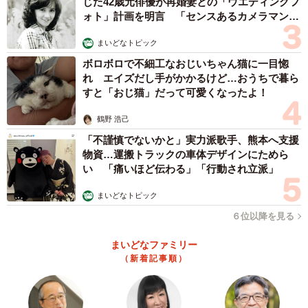
じた42歳元俳優が再婚妻との「ウエディングフ
ォト」計画を明言 「センスあるカメラマン求
む」
まいどなトピック
ボロボロで不細工なおじいちゃん猫に一目惚
れ エイズだし手がかかるけど…おうちで暮ら
すと「おじ猫」だって可愛くなったよ！
鶴野 浩己
「不謹慎でないかと」実力派歌手、熊本へ支援
物資…運搬トラックの車体デザインにためら
い 「痛いほど伝わる」「行動され立派」
まいどなトピック
６位以降を見る
まいどなファミリー
（新着記事順）