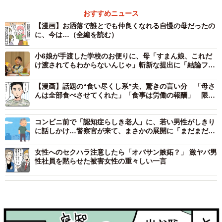
おすすめニュース
【漫画】お洒落で誰とでも仲良くなれる自慢の母だったの
に、今は…（全編を読む）
小6娘が手渡した学校のお便りに、母「すまん娘、これだ
け渡されてもわからないんじゃ」斬新な提出に「結論ファ
ーストすぎる」「切り取り方が攻めてる」
【漫画】話題の“食い尽くし系”夫、驚きの言い分 「母さ
んは全部食べさせてくれた」「食事は労働の報酬」 限界
を迎えた家族は最後の手段に…
コンビニ前で「認知症らしき老人」に、若い男性がしきり
に話しかけ…警察官が来て、まさかの展開に「まだまだ捨
てたもんじゃない」
女性へのセクハラ注意したら「オバサン嫉妬？」 激ヤバ男
性社員を黙らせた被害女性の重々しい一言