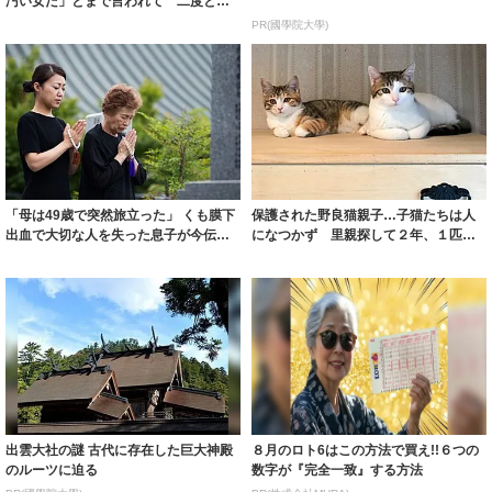
汚い女だ」とまで言われて 二度と会
うことはな...
PR(國學院大學)
「母は49歳で突然旅立った」 くも膜下
保護された野良猫親子…子猫たちは人
出血で大切な人を失った息子が今伝え
になつかず 里親探して２年、１匹は
たいこと
体調崩して…
出雲大社の謎 古代に存在した巨大神殿
８月のロト6はこの方法で買え!!６つの
のルーツに迫る
数字が『完全一致』する方法