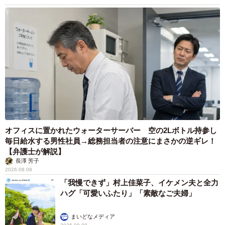
オフィスに置かれたウォーターサーバー 空の2Lボトル持参し
毎日給水する男性社員→総務担当者の注意にまさかの逆ギレ！
【弁護士が解説】
長澤 芳子
2026.08.08
「我慢できず」村上佳菜子、イケメン夫と全力
ハグ「可愛いふたり」「素敵なご夫婦」
まいどなメディア