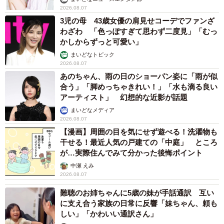
2026.08.07
3児の母 43歳女優の肩見せコーデでファンざ
わざわ 「色っぽすぎて思わず二度見」「むっ
かしからずっと可愛い」
まいどなトピック
2026.08.07
あのちゃん、雨の日のショーパン姿に「雨が似
合う」「脚めっちゃきれい！」「水も滴る良い
アーティスト」 幻想的な近影が話題
まいどなメディア
2026.08.07
【漫画】周囲の目を気にせず遊べる！洗濯物も
干せる！最近人気の戸建ての「中庭」 ところ
が…実際住んでみて分かった後悔ポイント
中瀬 えみ
2026.08.07
難聴のお姉ちゃんに5歳の妹が手話通訳 互い
に支え合う家族の日常に反響「妹ちゃん、頼も
しい」「かわいい通訳さん」