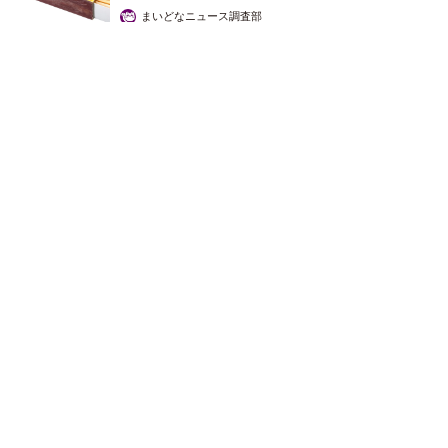
まいどなニュース調査部
2026.08.07
「即座に案内することが不可能です」レストランの入り口に大
きな注意書き オートリザーブからの予約を拒否するお断りに
賛同者続々
中将 タカノリ
2026.08.07
「本は買うだけでいい」京極夏彦さんの言葉に
共感した女性→リビングの本棚に140冊を積