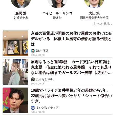
森岡 浩
ハイヒール・リンゴ
大江 篤
姓氏研究家
漫才師
園田学園女子大学学長
もっと見る
京都の百貨店が開催のお化け屋敷のお化けにモ
デルがいる 比叡山延暦寺の僧侶が語る伝説と
は
浅井 佳穂
2026.08.08
原則ゆるっと週3勤務 カード支払い日直前は
鬼出勤 借金に追われる風俗嬢 それでも足り
ない場合は朝までガールズバー副業【現役キャ
ストに取材】
たかなし 亜妖
2026.08.08
19歳でハライチ岩井勇気と年の差婚から3年、
22歳元おはガール髪バッサリ「ショート似合い
すぎ」
まいどなメディア
2026.08.08