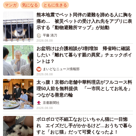
マンガ
気になる
ともに生きる
熊本地震でペット同伴の避難を諦める人に胸を
痛め… 被災ペットの受け入れ先をアプリに表
示する「動物避難所マップ」が始動
平藤 清刀
2026.08.08
お盆明けは介護相談が3割増加 帰省時に確認
したい「離れて暮らす親の異変」チェックポイ
ントは？
まいどなニュース情報部
2026.08.08
太っ腹！京都の老舗中華料理店がフルコース料
理50人前を無料提供 「一市民としてお礼を」
つながる善意の輪
京都新聞社
2026.08.08
ボロボロで不細工なおじいちゃん猫に一目惚
れ エイズだし手がかかるけど…おうちで暮ら
すと「おじ猫」だって可愛くなったよ！