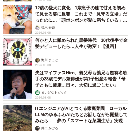
2026.08.08
12歳の愛犬に変化 1歳息子の膝で甘える初め
て見せる姿に反響 これまで「見守る立場」だ
ったのに…「頭ポンポンが愛に満ちている」
「尊…」
梨木 香奈
2026.08.08
何かと人に舐められた黒髪時代 30代後半で金
髪デビューしたら…人生が激変！【漫画】
海川 まこと
2026.08.08
夫はマイファスHiro、義父母も義兄も超有名歌
手の28歳モデル兼俳優が第1子出産を報告「母
子ともに健康…日々、大切に過ごしたい」
まいどなトピック
2026.08.08
ITエンジニアがAIとつくる家庭菜園 ローカル
LLMのゆるふわAIたちとお話しながら開墾して
みたら… 夢の「スマートな菜園生活」実現な
るか
井二 かける