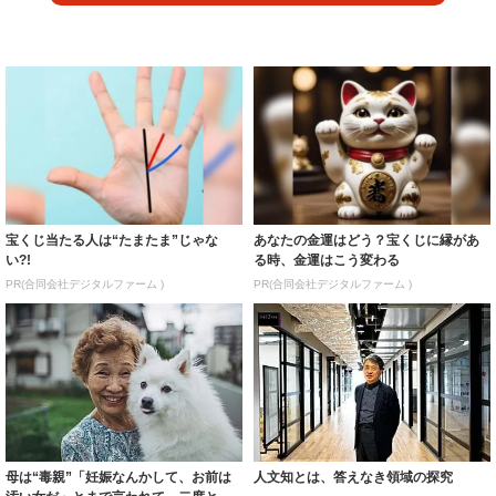
宝くじ当たる人は“たまたま”じゃな
あなたの金運はどう？宝くじに縁があ
い?!
る時、金運はこう変わる
PR(合同会社デジタルファーム )
PR(合同会社デジタルファーム )
母は“毒親”「妊娠なんかして、お前は
人文知とは、答えなき領域の探究