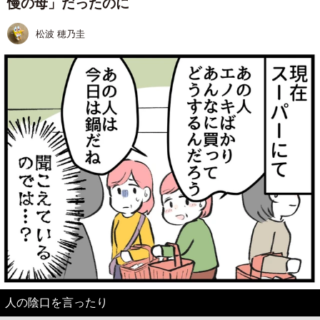
慢の母」だったのに
松波 穂乃圭
人の陰口を言ったり