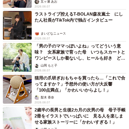
五ヶ瀬 あお
2026.08.07
ラストライブ控えるT-BOLAN森友嵐士 にし
たん社長がTikTok内で独占インタビュー
まいどなニュース
2026.08.07
「男の子のママっぽいよね」ってどういう意
味？ 女系家族で育った母 いつもスカートと
ワンピースしか着ないし、ヒールも好き どの
へんが…
山岡 もと子
2026.08.07
猫用の爪研ぎおもちゃを買ったら…「これで合
ってますか？」予想外の使い方が大反響
「100点満点」「かわいいからよし！」
梨木 香奈
2026.08.07
2歳半の長男と生後2カ月の次男の母 母子手帳
2冊をイラストでいっぱいに 見る人を楽しま
せる家族ストーリーに「かわいすぎる！」