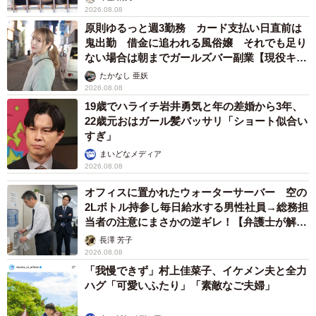
2026.08.08
原則ゆるっと週3勤務 カード支払い日直前は
鬼出勤 借金に追われる風俗嬢 それでも足り
ない場合は朝までガールズバー副業【現役キャ
ストに取材】
たかなし 亜妖
2026.08.08
19歳でハライチ岩井勇気と年の差婚から3年、
22歳元おはガール髪バッサリ「ショート似合い
すぎ」
まいどなメディア
2026.08.08
オフィスに置かれたウォーターサーバー 空の
2Lボトル持参し毎日給水する男性社員→総務担
当者の注意にまさかの逆ギレ！【弁護士が解
説】
長澤 芳子
2026.08.08
「我慢できず」村上佳菜子、イケメン夫と全力
ハグ「可愛いふたり」「素敵なご夫婦」