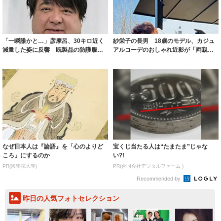
「一瞬誰かと…」彦摩呂、30キロ近く
紗栄子の長男 18歳のモデル、カジュ
減量した姿に反響 既製品の防護服が
アルコーデのおしゃれ近影が「両親の
着られると...
いいとこ取...
なぜ日本人は『論語』を「心のよりど
宝くじ当たる人は“たまたま”じゃな
ころ」にするのか
い?!
PR(國學院大學)
PR(合同会社デジタルファーム )
Recommended by
昨日の人気フォトセレクション