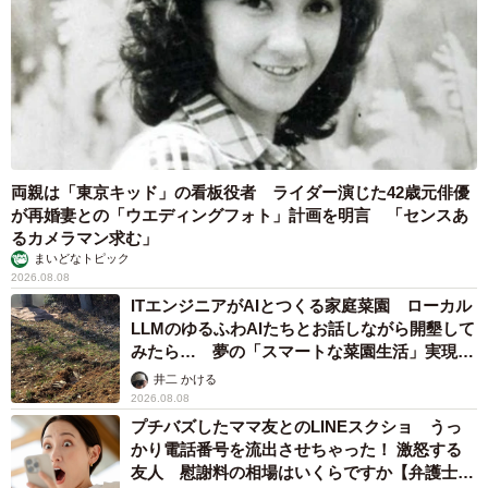
両親は「東京キッド」の看板役者 ライダー演じた42歳元俳優
が再婚妻との「ウエディングフォト」計画を明言 「センスあ
るカメラマン求む」
まいどなトピック
2026.08.08
ITエンジニアがAIとつくる家庭菜園 ローカル
LLMのゆるふわAIたちとお話しながら開墾して
みたら… 夢の「スマートな菜園生活」実現な
るか
井二 かける
2026.08.08
プチバズしたママ友とのLINEスクショ うっ
かり電話番号を流出させちゃった！ 激怒する
友人 慰謝料の相場はいくらですか【弁護士が