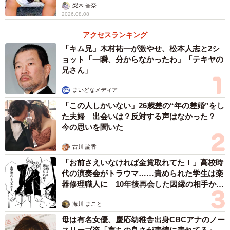
「尊…」
梨木 香奈
2026.08.08
アクセスランキング
「キム兄」木村祐一が激やせ、松本人志と2シ
ョット「一瞬、分からなかったわ」「テキヤの
兄さん」
まいどなメディア
「この人しかいない」26歳差の“年の差婚”をし
た夫婦 出会いは？反対する声はなかった？
今の思いを聞いた
古川 諭香
「お前さえいなければ金賞取れてた！」高校時
代の演奏会がトラウマ……責められた学生は楽
器修理職人に 10年後再会した因縁の相手から
思わぬ申し出【漫画】
海川 まこと
母は有名女優、慶応幼稚舎出身CBCアナのノー