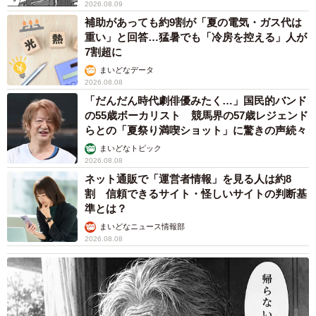
2026.08.09
補助があっても約9割が「夏の電気・ガス代は
重い」と回答…猛暑でも「冷房を控える」人が
7割超に
まいどなデータ
2026.08.08
「だんだん時代劇俳優みたく…」国民的バンド
の55歳ボーカリスト 競馬界の57歳レジェンド
らとの「夏祭り満喫ショット」に驚きの声続々
まいどなトピック
2026.08.08
ネット通販で「運営者情報」を見る人は約8
割 信頼できるサイト・怪しいサイトの判断基
準とは？
まいどなニュース情報部
2026.08.08