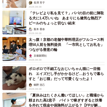
解説】
長澤 芳子
2026.08.08
「テレビより私を見て？」パパの目の前に陣取
る犬に1.4万いいね あまりにも健気な熱烈ア
ピールのちょっと切ない結末
梨木 香奈
2026.08.08
太っ腹！京都の老舗中華料理店がフルコース料
理50人前を無料提供 「一市民としてお礼を」
つながる善意の輪
京都新聞社
2026.08.08
ボロボロで不細工なおじいちゃん猫に一目惚
れ エイズだし手がかかるけど…おうちで暮ら
すと「おじ猫」だって可愛くなったよ！
鶴野 浩己
2026.08.08
「夏休みはたくさん働いてほしい」と職場から
頼まれた高2息子 バイトで稼ぎすぎると扶養
を外れて税金や保険料が上がる？【FPが解