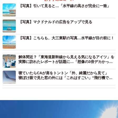
【写真】引いて見ると…「水平線の高さが完全に一致」
【写真】マクドナルドの広告をアップで見る
【写真】こちらも、大三東駅の写真…水平線が目の前に！
解体間近？「東海道新幹線から見える気になるアイツ」を
実際に訪れたレポートが話題に…「想像の3倍デカかっ
た」
寝ていたらCAが肩をトントン「外、綺麗だから見て」
寝ぼけ眼で見た窓の外には「これはすごい」“飛行機で見
た中で一番の絶景”