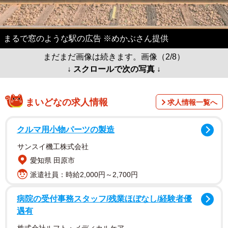
まるで窓のような駅の広告 ※めかぶさん提供
まだまだ画像は続きます。画像（2/8）
↓ スクロールで次の写真 ↓
まいどなの求人情報
求人情報一覧へ
クルマ用小物パーツの製造
サンスイ機工株式会社
愛知県 田原市
派遣社員：時給2,000円～2,700円
病院の受付事務スタッフ/残業ほぼなし/経験者優
遇有