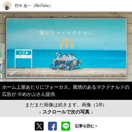
竹中 友一（RinToris）
ホーム上屋あたりにフォーカス。風情のあるマクドナルドの
広告が ※めかぶさん提供
まだまだ画像は続きます。画像（1/8）
↓ スクロールで次の写真 ↓
記事を読む