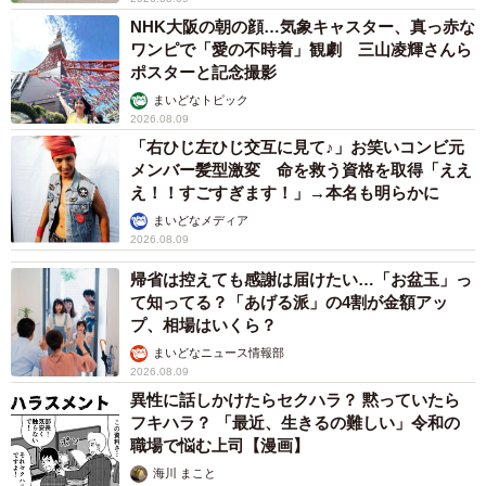
NHK大阪の朝の顔…気象キャスター、真っ赤な
ワンピで「愛の不時着」観劇 三山凌輝さんら
ポスターと記念撮影
まいどなトピック
2026.08.09
「右ひじ左ひじ交互に見て♪」お笑いコンビ元
メンバー髪型激変 命を救う資格を取得「ええ
え！！すごすぎます！」→本名も明らかに
まいどなメディア
2026.08.09
帰省は控えても感謝は届けたい…「お盆玉」っ
て知ってる？「あげる派」の4割が金額アッ
プ、相場はいくら？
まいどなニュース情報部
2026.08.09
異性に話しかけたらセクハラ？ 黙っていたら
フキハラ？ 「最近、生きるの難しい」令和の
職場で悩む上司【漫画】
海川 まこと