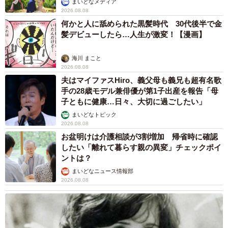
まいどなメディア
2026.08.08
何かと人に舐められた黒髪時代 30代後半で金
髪デビューしたら…人生が激変！【漫画】
海川 まこと
2026.08.08
夫はマイファスHiro、義父母も義兄も超有名歌
手の28歳モデル兼俳優が第1子出産を報告「母
子ともに健康…日々、大切に過ごしたい」
まいどなトピック
2026.08.08
お盆明けは介護相談が3割増加 帰省時に確認
したい「離れて暮らす親の異変」チェックポイ
ントは？
まいどなニュース情報部
2026.08.08