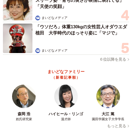
スリーブ姿「育ちの良さが表情に表れてる」
「天使の笑顔」
まいどなメディア
「ウソだろ」体重130kgの女性芸人オダウエダ
植田 大学時代のほっそり姿に「マジで」
まいどなメディア
６位以降を見る
まいどなファミリー
（新着記事順）
森岡 浩
ハイヒール・リンゴ
大江 篤
姓氏研究家
漫才師
園田学園女子大学学長
もっと見る