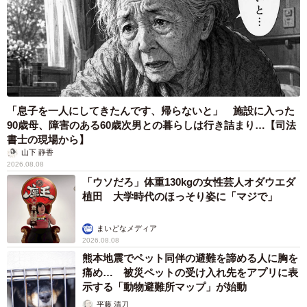
「息子を一人にしてきたんです、帰らないと」 施設に入った
90歳母、障害のある60歳次男との暮らしは行き詰まり…【司法
書士の現場から】
山下 静香
2026.08.08
「ウソだろ」体重130kgの女性芸人オダウエダ
植田 大学時代のほっそり姿に「マジで」
まいどなメディア
2026.08.08
熊本地震でペット同伴の避難を諦める人に胸を
痛め… 被災ペットの受け入れ先をアプリに表
示する「動物避難所マップ」が始動
平藤 清刀