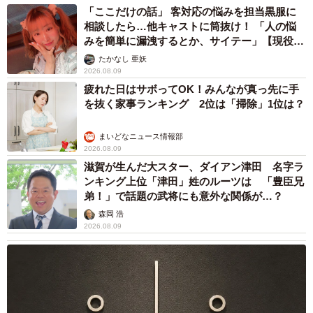
「ここだけの話」 客対応の悩みを担当黒服に
相談したら…他キャストに筒抜け！ 「人の悩
みを簡単に漏洩するとか、サイテー」【現役キ
ャストに取材】
たかなし 亜妖
2026.08.09
疲れた日はサボってOK！みんなが真っ先に手
を抜く家事ランキング 2位は「掃除」1位は？
まいどなニュース情報部
2026.08.09
滋賀が生んだ大スター、ダイアン津田 名字ラ
ンキング上位「津田」姓のルーツは 「豊臣兄
弟！」で話題の武将にも意外な関係が…？
森岡 浩
2026.08.09