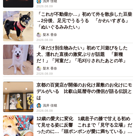
浅井 佳穂
2026.08.09
「これが不動柴か…」初めて外を散歩した豆柴
→2分後、足元でうるうる 「かわいすぎる」
「ぬいぐるみみたい」
梨木 香奈
2026.08.09
「体だけ別生物みたい」初めて川遊びをした
犬、濡れた直後の激変ぶりが話題 「新種
だ！」「河童だ」「毛刈りされたあとの羊」
梨木 香奈
2026.08.09
京都の百貨店が開催のお化け屋敷のお化けにモ
デルがいる 比叡山延暦寺の僧侶が語る伝説と
は
浅井 佳穂
2026.08.08
12歳の愛犬に変化 1歳息子の膝で甘える初め
て見せる姿に反響 これまで「見守る立場」だ
ったのに…「頭ポンポンが愛に満ちている」