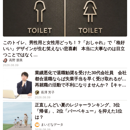
このトイレ、男性用と女性用どっち！？「おしゃれ」で「格好
いい」デザインが生む笑えない悲喜劇 本当に大事なのは目立
つことではなく…
高野 朋美
2026.08.09
業績悪化で退職勧奨を受けた30代会社員 会社
都合退職ならば失業手当を早く受け取れるが…
再就職の活動で不利になりませんか？【キャリ
アカウンセラーが解説】
長澤 芳子
2026.08.09
正直しんどい夏のレジャーランキング、3位
「帰省」、2位「バーベキュー」を抑えた1位
は？
まいどなデータ
2026.08.09