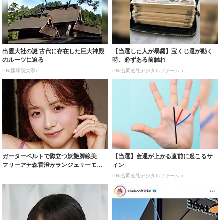
出雲大社の謎 古代に存在した巨大神殿
【当選した人が暴露】宝くじ運が動く
のルーツに迫る
時、必ずある前触れ
PR(國學院大學)
PR(合同会社デジタルファーム )
ガーターベルトで際立つ妖艶脚線美
【当選】金運が上がる直前に起こるサ
フリーアナ森香澄がランジェリーモデ
イン
ルに ｢PE...
PR(合同会社デジタルファーム )