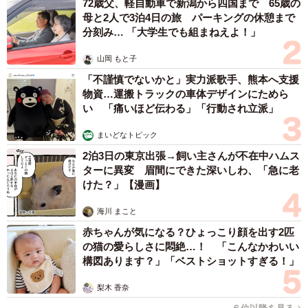
72歳父、軽自動車で新潟から四国まで 65歳の
母と2人で3泊4日の旅 パーキングの休憩まで
分刻み… 「大学生でも組まねえよ！」
山岡 もと子
「不謹慎でないかと」実力派歌手、熊本へ支援
物資…運搬トラックの車体デザインにためら
い 「痛いほど伝わる」「行動され立派」
まいどなトピック
2泊3日の東京出張→飼い主さんが不在中ハムス
ターに異変 眉間にできた深いしわ、「急に老
けた？」【漫画】
海川 まこと
赤ちゃんが気になる？ひょっこり顔を出す2匹
の猫の愛らしさに悶絶…！ 「こんなかわいい
構図あります？」「ベストショットすぎる！」
梨木 香奈