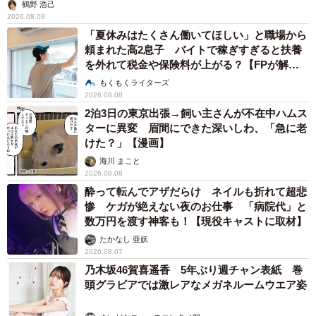
鶴野 浩己
2026.08.08
「夏休みはたくさん働いてほしい」と職場から
頼まれた高2息子 バイトで稼ぎすぎると扶養
を外れて税金や保険料が上がる？【FPが解
説】
もくもくライターズ
2026.08.08
2泊3日の東京出張→飼い主さんが不在中ハムス
ターに異変 眉間にできた深いしわ、「急に老
けた？」【漫画】
海川 まこと
2026.08.08
酔って転んでアザだらけ ネイルも折れて超悲
惨 ケガが絶えない夜のお仕事 「病院代」と
数万円を渡す神客も！【現役キャストに取材】
たかなし 亜妖
2026.08.07
乃木坂46賀喜遥香 5年ぶり週チャン表紙 巻
頭グラビアでは激レアなメガネルームウエア姿