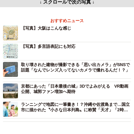
↓ スクロールで次の写真 ↓
おすすめニュース
【写真】大阪はこんな感じ
【写真】多言語表記にも対応
取り壊された建物が撮影できる「思い出カメラ」がSNSで
話題「なんでレンズ入ってないカメラで撮れるんだ！？」
京都にあった「日本最後の城」3Dでよみがえる VR動画
公開、城郭ファン増加へ期待
ランニングで地図に一筆書き！？沖縄や佐渡島まで…国立
市に描かれた〝小さな日本列島〟に称賛「天才」「2時間
で日本一周できたのか」