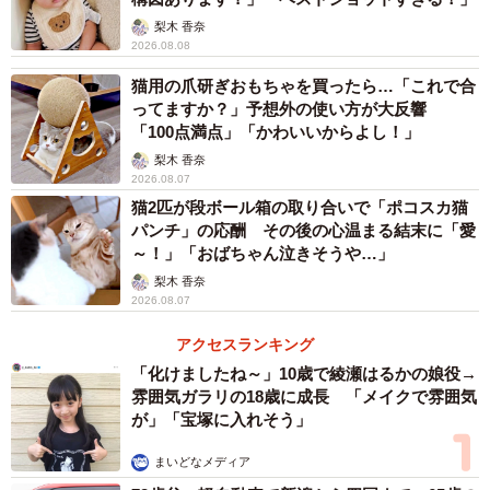
梨木 香奈
2026.08.08
猫用の爪研ぎおもちゃを買ったら…「これで合
ってますか？」予想外の使い方が大反響
「100点満点」「かわいいからよし！」
梨木 香奈
2026.08.07
猫2匹が段ボール箱の取り合いで「ポコスカ猫
パンチ」の応酬 その後の心温まる結末に「愛
～！」「おばちゃん泣きそうや…」
梨木 香奈
2026.08.07
アクセスランキング
「化けましたね～」10歳で綾瀬はるかの娘役→
雰囲気ガラリの18歳に成長 「メイクで雰囲気
が」「宝塚に入れそう」
まいどなメディア