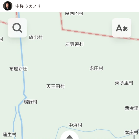
中将 タカノリ