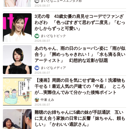
まいどなニュースエンタメ部
2026.08.07
3児の母 43歳女優の肩見せコーデでファンざ
わざわ 「色っぽすぎて思わず二度見」「むっ
かしからずっと可愛い」
まいどなトピック
2026.08.07
あのちゃん、雨の日のショーパン姿に「雨が似
合う」「脚めっちゃきれい！」「水も滴る良い
アーティスト」 幻想的な近影が話題
まいどなメディア
2026.08.07
【漫画】周囲の目を気にせず遊べる！洗濯物も
干せる！最近人気の戸建ての「中庭」 ところ
が…実際住んでみて分かった後悔ポイント
中瀬 えみ
2026.08.07
難聴のお姉ちゃんに5歳の妹が手話通訳 互い
に支え合う家族の日常に反響「妹ちゃん、頼も
しい」「かわいい通訳さん」