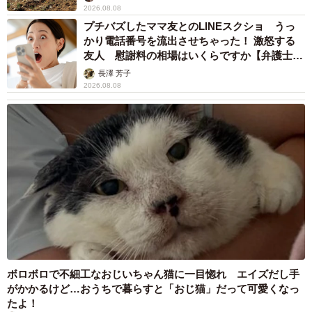
2026.08.08
プチバズしたママ友とのLINEスクショ うっ
かり電話番号を流出させちゃった！ 激怒する
友人 慰謝料の相場はいくらですか【弁護士が
解説】
長澤 芳子
2026.08.08
ボロボロで不細工なおじいちゃん猫に一目惚れ エイズだし手
がかかるけど…おうちで暮らすと「おじ猫」だって可愛くなっ
たよ！