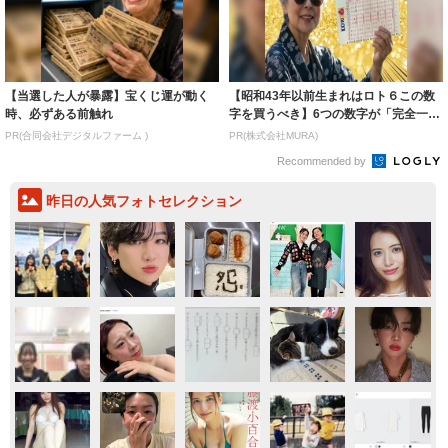
【当選した人が暴露】宝くじ運が動く
【昭和43年以前生まれはロト６この数
時、必ずある前触れ
字を買うべき】6つの数字が「完全一
致」する方...
PR(合同会社デジタルファーム )
PR(株式会社MURA)
Recommended by
昨日の人気フォトセレクション