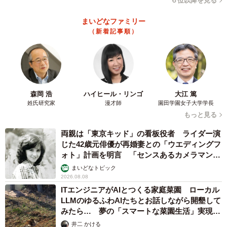
６位以降を見る
まいどなファミリー
（新着記事順）
森岡 浩
ハイヒール・リンゴ
大江 篤
姓氏研究家
漫才師
園田学園女子大学学長
もっと見る
両親は「東京キッド」の看板役者 ライダー演
じた42歳元俳優が再婚妻との「ウエディングフ
ォト」計画を明言 「センスあるカメラマン求
む」
まいどなトピック
2026.08.08
ITエンジニアがAIとつくる家庭菜園 ローカル
LLMのゆるふわAIたちとお話しながら開墾して
みたら… 夢の「スマートな菜園生活」実現な
るか
井二 かける