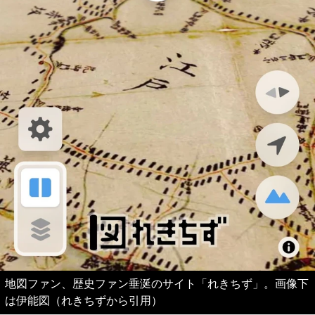
地図ファン、歴史ファン垂涎のサイト「れきちず」。画像下
は伊能図（れきちずから引用）