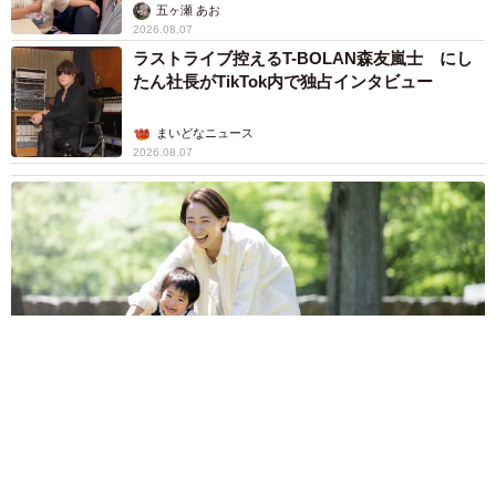
五ヶ瀬 あお
2026.08.07
ラストライブ控えるT-BOLAN森友嵐士 にし
たん社長がTikTok内で独占インタビュー
まいどなニュース
2026.08.07
「男の子のママっぽいよね」ってどういう意味？ 女系家族で
育った母 いつもスカートとワンピースしか着ないし、ヒール