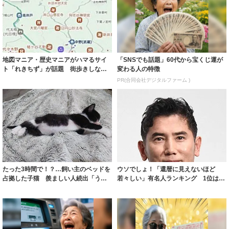
地図マニア・歴史マニアがハマるサイ
「SNSでも話題」60代から宝くじ運が
ト「れきちず」が話題 街歩きしなが
変わる人の特徴
ら地名や街並...
PR(合同会社デジタルファーム )
たった3時間で！？…飼い主のベッドを
ウソでしょ！「還暦に見えないほど
占拠した子猫 羨ましい人続出「うち
若々しい」有名人ランキング 1位は永
は1週間姿...
遠のシンデレ...