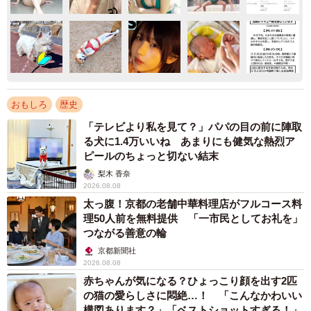
おもしろ
歴史
「テレビより私を見て？」パパの目の前に陣取
る犬に1.4万いいね あまりにも健気な熱烈ア
ピールのちょっと切ない結末
梨木 香奈
2026.08.08
太っ腹！京都の老舗中華料理店がフルコース料
理50人前を無料提供 「一市民としてお礼を」
つながる善意の輪
京都新聞社
2026.08.08
赤ちゃんが気になる？ひょっこり顔を出す2匹
の猫の愛らしさに悶絶…！ 「こんなかわいい
構図あります？」「ベストショットすぎる！」