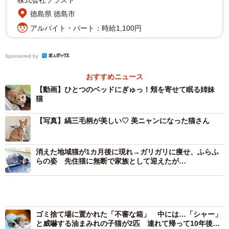
株式会社ソラスト
徳島県 徳島市
アルバイト・パート：時給1,100円
Sponsored by
おすすめニュース
【動画】ひとつのベッドにぎゅっ！頬を寄せて眠る姉妹
猫
【写真】縞三毛柄が美しい♡ 美ニャンになった猫さん
消えた地域猫が1カ月後に現れ→ガリガリに痩せ、ふらふ
らの姿 先住猫に無断で家族として迎えたが…
ゴミ捨て場に置かれた「不審な箱」 中には…「シャー」
と威嚇する油まみれの子猫が2匹 連れて帰って10年後、
家族を癒やす「甘えん坊」に
「飼い主が6月に亡くなった」犬小屋で1年以上ひとりぼっ