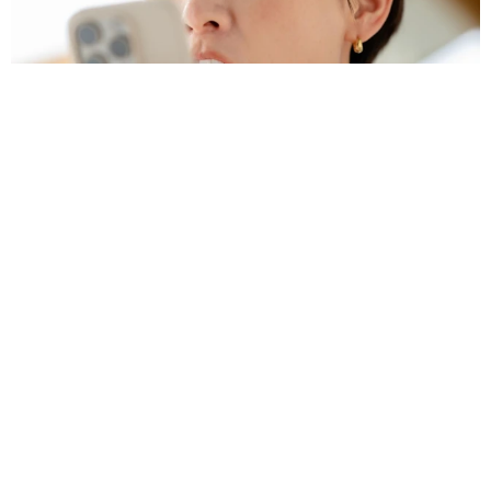
合う」「脚めっちゃきれい！」「水も滴る良い
アーティスト」 幻想的な近影が話題
まいどなメディア
2026.08.07
【漫画】周囲の目を気にせず遊べる！洗濯物も干せる！最近人
気の戸建ての「中庭」 ところが…実際住んでみて分かった後
悔ポイント
中瀬 えみ
2026.08.07
難聴のお姉ちゃんに5歳の妹が手話通訳 互い