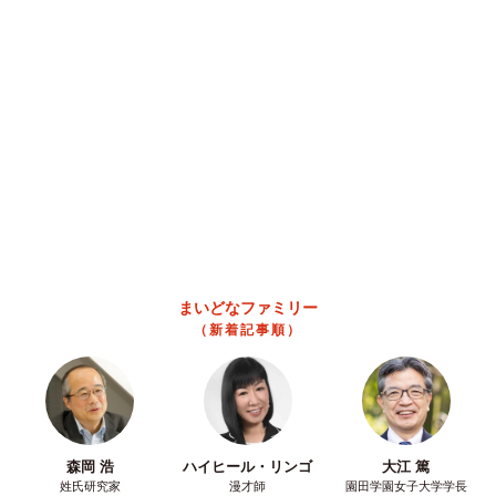
る犬に1.4万いいね あまりにも健気な熱烈ア
ピールのちょっと切ない結末
梨木 香奈
2026.08.08
太っ腹！京都の老舗中華料理店がフルコース料
理50人前を無料提供 「一市民としてお礼を」
つながる善意の輪
京都新聞社
2026.08.08
「夏休みはたくさん働いてほしい」と職場から
頼まれた高2息子 バイトで稼ぎすぎると扶養
を外れて税金や保険料が上がる？【FPが解
説】
もくもくライターズ
2026.08.08
2泊3日の東京出張→飼い主さんが不在中ハムス
ターに異変 眉間にできた深いしわ、「急に老
けた？」【漫画】
海川 まこと
2026.08.08
酔って転んでアザだらけ ネイルも折れて超悲