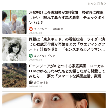
惨 ケガが絶えない夜のお仕事 「病院代」と
数万円を渡す神客も！【現役キャストに取材】
たかなし 亜妖
2026.08.07
乃木坂46賀喜遥香 5年ぶり週チャン表紙 巻
頭グラビアでは激レアなメガネルームウエア姿
まいどなニュースエンタメ部
2026.08.07
乃木坂46賀喜遥香 5年ぶり週チャン表紙 巻
頭グラビアでは激レアなメガネルームウエア姿
まいどなニュースエンタメ部
2026.08.07
3児の母 43歳女優の肩見せコーデでファンざ
わざわ 「色っぽすぎて思わず二度見」「むっ
かしからずっと可愛い」
まいどなトピック
2026.08.07
あのちゃん、雨の日のショーパン姿に「雨が似