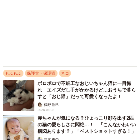
猫2匹が段ボール箱の取り合いで「ポコスカ猫
パンチ」の応酬 その後の心温まる結末に「愛
～！」「おばちゃん泣きそうや…」
梨木 香奈
2026.08.07
コガネムシを見つめる猫とパパ、偶然生まれた
神々しい構図が「宗教画のよう」と話題 「尊
い」「ていうかライオンキング」
梨木 香奈
2026.08.06
アクセスランキング
「化けましたね～」10歳で綾瀬はるかの娘役→
雰囲気ガラリの18歳に成長 「メイクで雰囲気
が」「宝塚に入れそう」
まいどなメディア
72歳父、軽自動車で新潟から四国まで 65歳の
母と2人で3泊4日の旅 パーキングの休憩まで
分刻み… 「大学生でも組まねえよ！」