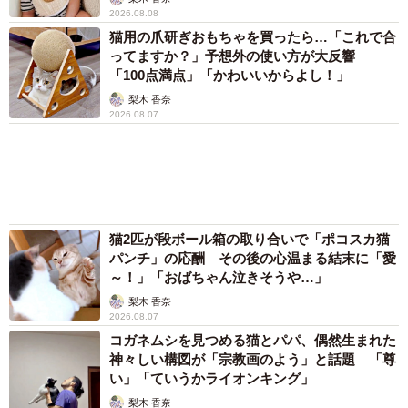
山岡 もと子
「不謹慎でないかと」実力派歌手、熊本へ支援
物資…運搬トラックの車体デザインにためら
い 「痛いほど伝わる」「行動され立派」
まいどなトピック
2泊3日の東京出張→飼い主さんが不在中ハムス
ターに異変 眉間にできた深いしわ、「急に老
けた？」【漫画】
海川 まこと
赤ちゃんが気になる？ひょっこり顔を出す2匹
の猫の愛らしさに悶絶…！ 「こんなかわいい
構図あります？」「ベストショットすぎる！」
梨木 香奈
６位以降を見る
まいどなファミリー
（新着記事順）