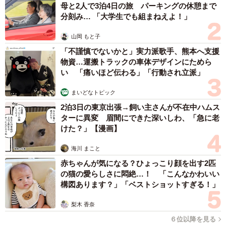
みたら… 夢の「スマートな菜園生活」実現な
るか
井二 かける
2026.08.08
プチバズしたママ友とのLINEスクショ うっかり電話番号を流
出させちゃった！ 激怒する友人 慰謝料の相場はいくらですか
【弁護士が解説】
長澤 芳子
2026.08.08
「テレビより私を見て？」パパの目の前に陣取