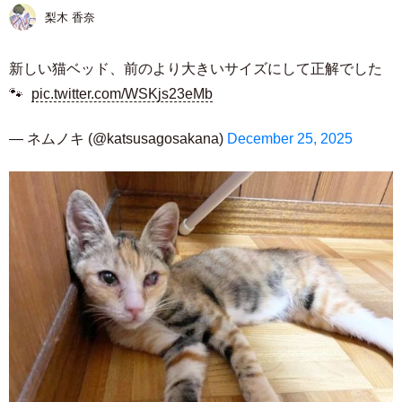
梨木 香奈
新しい猫ベッド、前のより大きいサイズにして正解でした
🐾
pic.twitter.com/WSKjs23eMb
— ネムノキ (@katsusagosakana)
December 25, 2025