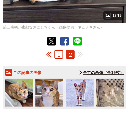
17/19
縞三毛柄が素敵なさごしちゃん（画像提供：ネムノキさん）
1
2
この記事の画像
全ての画像（全19枚）
15