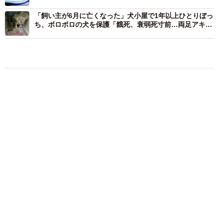
ち、ボロボロの犬を保護「餓死、衰弱死寸前…両足アキレ
ス腱も断絶」
もふもふ
保護犬・保護猫
ネコ
ボロボロで不細工なおじいちゃん猫に一目惚
れ エイズだし手がかかるけど…おうちで暮ら
すと「おじ猫」だって可愛くなったよ！
鶴野 浩己
2026.08.08
赤ちゃんが気になる？ひょっこり顔を出す2匹
の猫の愛らしさに悶絶…！ 「こんなかわいい
構図あります？」「ベストショットすぎる！」
梨木 香奈
2026.08.08
猫用の爪研ぎおもちゃを買ったら…「これで合
ってますか？」予想外の使い方が大反響
「100点満点」「かわいいからよし！」
梨木 香奈
2026.08.07