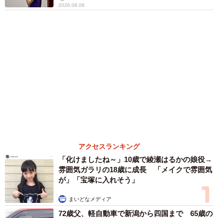
森岡 浩
ハイヒール・リンゴ
大江 篤
姓氏研究家
漫才師
園田学園女子大学学長
もっと見る
お盆明けは介護相談が3割増加 帰省時に確認
したい「離れて暮らす親の異変」チェックポイ
ントは？
まいどなニュース情報部
2026.08.08
両親は「東京キッド」の看板役者 ライダー演
じた42歳元俳優が再婚妻との「ウエディングフ
ォト」計画を明言 「センスあるカメラマン求
む」
まいどなトピック
2026.08.08
ITエンジニアがAIとつくる家庭菜園 ローカル
LLMのゆるふわAIたちとお話しながら開墾して