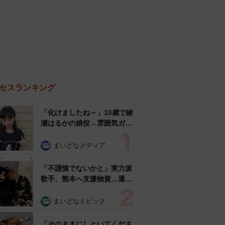
セスランキング
「化けましたね～」10歳で綾
瀬はるかの娘役→雰囲気ガラ
リの18歳に成長 「メイクで
雰囲気が」「宝塚に入れそ
まいどなメディア
う」
「不謹慎でないかと」実力派
歌手、熊本へ支援物資…運搬
トラックの車体デザインにた
めらい 「痛いほど伝わる」
まいどなトピック
「行動され立派」
「そのままにしといてくださ