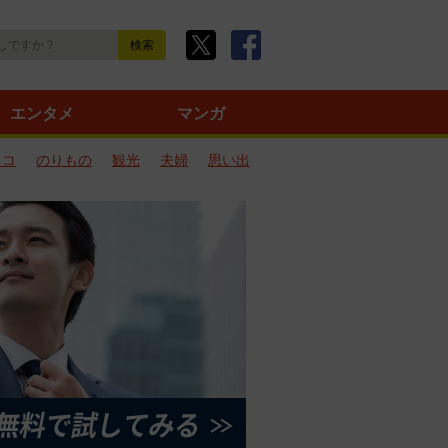
エンタメ
マンガ
ネコ
のりもの
観光
夫婦
思い出