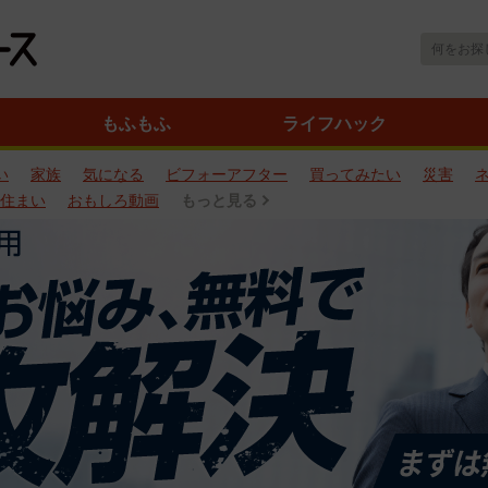
もふもふ
ライフハック
い
家族
気になる
ビフォーアフター
買ってみたい
災害
住まい
おもしろ動画
もっと見る