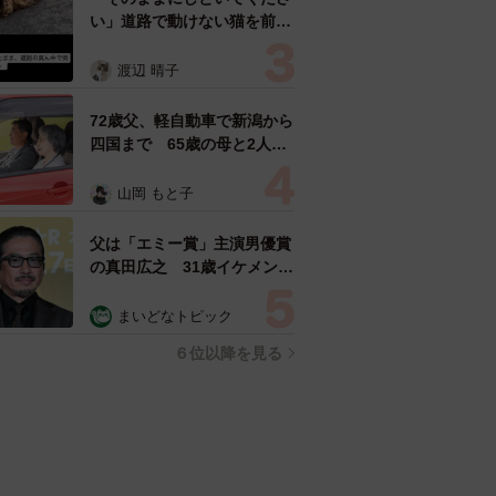
い」道路で動けない猫を前に
返された一言… 懸命に生き
ようとした4日間 「命の重
渡辺 晴子
さはみんな同じ」保護団体代
表の訴え
72歳父、軽自動車で新潟から
四国まで 65歳の母と2人で
3泊4日の旅 パーキングの休
憩まで分刻み… 「大学生で
山岡 もと子
も組まねえよ！」
父は「エミー賞」主演男優賞
の真田広之 31歳イケメン俳
優が長髪ヒゲのワイルド近影
「ガチヒロさんそっくり」
まいどなトピック
「新たな一面もステキ」
６位以降を見る