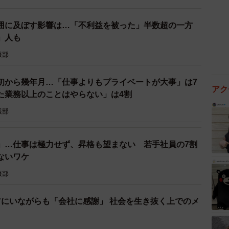
囲に及ぼす影響は…「不利益を被った」半数超の一方
」人も
報部
初から幾年月…「仕事よりもプライベートが大事」は7
アク
た業務以上のことはやらない」は4割
報部
」…仕事は極力せず、昇格も望まない 若手社員の7割
ないワケ
報部
”にいながらも「会社に感謝」 社会を生き抜く上でのメ