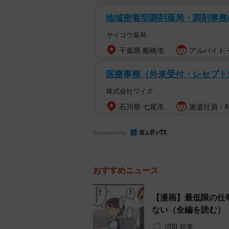
地域密着型調剤薬局・調剤事務
サイコウ薬局
千葉県 船橋市
アルバイト・
医療事務（外来受付・レセプト
株式会社ワイズ
石川県 七尾市
派遣社員：時給
Sponsored by
おすすめニュース
【漫画】最低限の仕
ない（全編を読む）
沼田 絵美