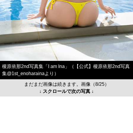
榎原依那2nd写真集「I am Ina」（【公式】榎原依那2nd写真
集@1st_enoharainaより）
まだまだ画像は続きます。画像（8/25）
↓ スクロールで次の写真 ↓