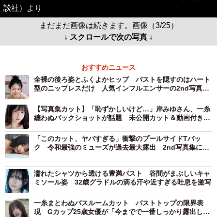
談社）より
まだまだ画像は続きます。画像（3/25）
↓ スクロールで次の写真 ↓
おすすめニュース
全裸の後ろ姿とふくよかヒップ バストを隠すのはハート
型のニップレスだけ 人気インフルエンサーの2nd写真集
デジタル版が過激すぎる
【写真集カット】「恥ずかしいけど…」岸みゆさん、一糸
纏わぬバックショットが話題 未公開カット＆動画付き電
子版発売
「このカット、ヤバすぎる」衝撃のプールサイドTバッ
ク 令和最強のミューズが過去最大露出 2nd写真集に予
約殺到
濡れたシャツから透ける豊満バスト 谷間がまぶしいキャ
ミソール姿 32歳グラドルの滴る汗や近すぎる吐息を激写
一糸まとわぬバスルームカット バストトップの限界表
現 Gカップ25歳女優が「今までで一番しっかり露出して