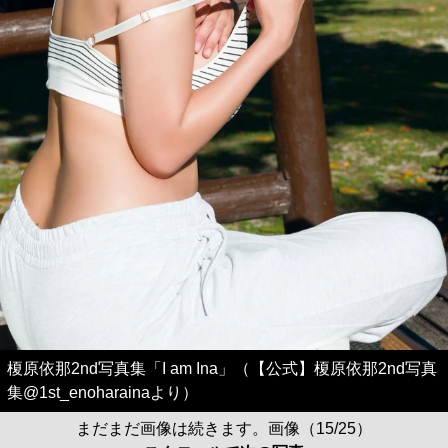
榎原依那2nd写真集「I am Ina」（【公式】榎原依那2nd写真
集@1st_enoharainaより）
まだまだ画像は続きます。画像（15/25）