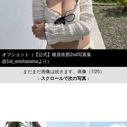
オフショット（【公式】榎原依那2nd写真集
@1st_enoharainaより）
まだまだ画像は続きます。画像（7/25）
↓ スクロールで次の写真 ↓