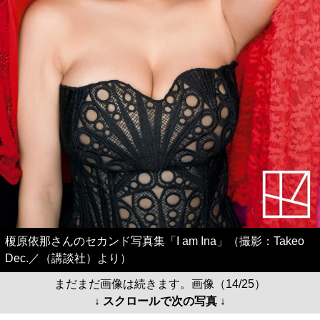
榎原依那さんのセカンド写真集「I am Ina」（撮影：Takeo
Dec.／（講談社）より）
まだまだ画像は続きます。画像（14/25）
↓ スクロールで次の写真 ↓