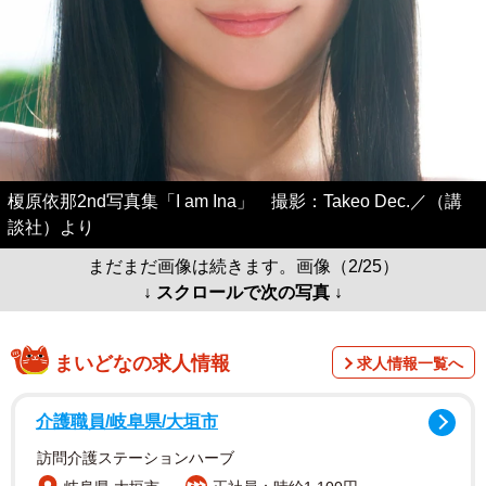
榎原依那2nd写真集「I am Ina」 撮影：Takeo Dec.／（講
談社）より
まだまだ画像は続きます。画像（2/25）
↓ スクロールで次の写真 ↓
まいどなの求人情報
求人情報一覧へ
介護職員/岐阜県/大垣市
訪問介護ステーションハーブ