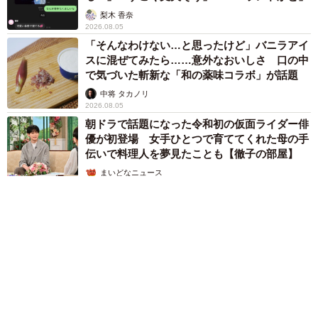
梨木 香奈
2026.08.05
「そんなわけない…と思ったけど」バニラアイ
スに混ぜてみたら……意外なおいしさ 口の中
で気づいた斬新な「和の薬味コラボ」が話題
中将 タカノリ
2026.08.05
朝ドラで話題になった令和初の仮面ライダー俳
優が初登場 女手ひとつで育ててくれた母の手
伝いで料理人を夢見たことも【徹子の部屋】
まいどなニュース
2026.08.05
9/20