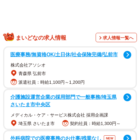
一刻を争う里親探しーー再び、心が動いた
まいどなの求人情報
求人情報一覧へ
医療事務/無資格OK/土日休/社会保険完備/弘前市
株式会社アソシオ
青森県 弘前市
派遣社員：時給1,100円～1,200円
介護施設運営企業の採用部門で一般事務/埼玉県
さいたま市中央区
メディカル・ケア・サービス株式会社 採用企画課
埼玉県 さいたま市
契約社員：時給1,300円～
外科病院での医療事務のお仕事/残業なし
NEW