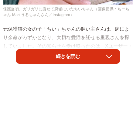
保護当初、ガリガリに痩せて廃墟にいたちいちゃん（画像提供：ちーち
ゃん-Mari-うるちゃんさん／Instagram）
元保護猫の女の子「ちい」ちゃんの飼い主さんは、病によ
り余命がわずかとなり、大切な愛猫を託せる里親さんを探
していました。その知らせを受け取ったのは、Xユーザー・
ちいちいうるうるさん（@chii1003uru0724）夫婦。当時、
続きを読む
ペットロスで深い悲しみに沈んでいましたが、その知らせ
をきっかけに、再び運命の歯車が静かに動き始めました。