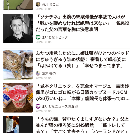
海川 まこと
2026.08.05
8/20
「ソナチネ」出演の55歳俳優が事故で大けが
「戦いを諦めなければ絶望は来ない」 名悪役
ゴールドの瞳が素敵なちいちゃん（画像提供：ちーちゃん-Mari-うるちゃ
だった父の言葉を胸に決意表明
んさん／Instagram）
まいどなトピック
2026.08.05
また、ちいちゃんは、小さな頃から日常の動作にひとつひ
ふたつ用意したのに…姉妹猫がひとつのベッド
とつ声をかけてきたことで、言葉の意味を理解するように
にぎゅうぎゅう詰め状態！ 密着して眠る姿に
なったといいます。
「はみ出てる（笑）」「幸せつまってます」
梨木 香奈
「『ご飯食べるよ』『2階に行くよ』『掃除するよ』と話し
2026.08.05
「城本クリニック」を完全オマージュ 吉田沙
かけていたら、反応し、ついてきてくれるようになりまし
保里がゴロゴロ転がる日清カップヌードルCM
た。何かしたい時も鳴いて誘導してくれるんです。言葉は
が20万いいね→「本家」総院長も体張って31万
話せなくても、心でちゃんと通じ合っている気がします」
いいね
まいどなニュース調査部
2026.08.05
「うちの猫、背中たくましすぎないか？」父と
並んだ猫の後ろ姿にSNS騒然 「筋トレして
る？」「すごく丈夫そう」「ハーランドかと」