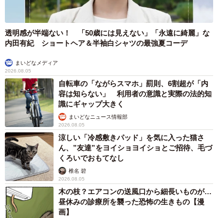
「人間の食べ物には一切興味がなく、テーブルに料理を出
しても手を出したことがありません。教えたわけでもない
のに、本当に賢い子だと思います」
透明感が半端ない！ 「50歳には見えない」「永遠に綺麗」な
内田有紀 ショートヘア＆半袖白シャツの最強夏コーデ
まいどなメディア
2026.08.05
自転車の「ながらスマホ」罰則、6割超が「内
容は知らない」 利用者の意識と実際の法的知
識にギャップ大きく
まいどなニュース情報部
2026.08.05
涼しい「冷感敷きパッド」を気に入った猫さ
ん、”友達”をヨイショヨイショとご招待、毛づ
くろいでおもてなし
椎名 碧
2026.08.05
木の枝？エアコンの送風口から細長いものが…
昼休みの診療所を襲った恐怖の生きもの【漫
画】