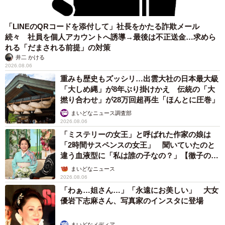
に。
「LINEのQRコードを添付して」社長をかたる詐欺メール
「外へ行かなくても幸せな気持ちになり、毎日ちいに癒さ
続々 社員を個人アカウントへ誘導→最後は不正送金…求めら
れています。本当に感謝の気持ちでいっぱいです」
れる「だまされる前提」の対策
井二 かける
2026.08.06
どうか長生きしてほしいーーちいちゃんへ寄せる
重みも歴史もズッシリ…出雲大社の日本最大級
願い
「大しめ縄」が8年ぶり掛けかえ 伝統の「大
撚り合わせ」が28万回超再生「ほんとに圧巻」
まいどなニュース調査部
2026.08.06
「ミステリーの女王」と呼ばれた作家の娘は
「2時間サスペンスの女王」 聞いていたのと
違う血液型に「私は誰の子なの？」【徹子の部
屋】
まいどなニュース
2026.08.06
「わぁ…姐さん…」「永遠にお美しい」 大女
優岩下志麻さん、写真家のインスタに登場
まいどなメディア