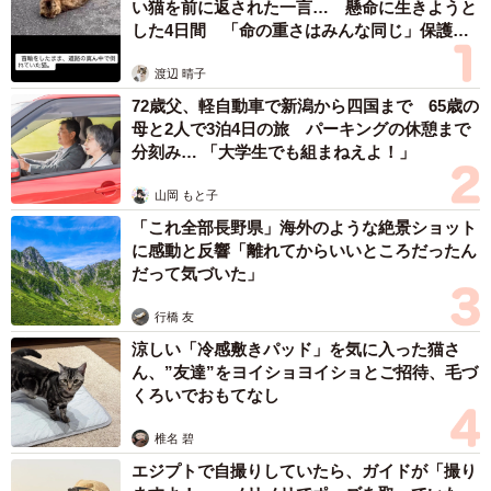
い猫を前に返された一言… 懸命に生きようと
主さんは病を患い、余命がわずかになったことで、一緒に
した4日間 「命の重さはみんな同じ」保護団
暮らす猫たちの保護を依頼されていたこと。そして保護に
体代表の訴え
渡辺 晴子
向かったときには、飼い主さんはすでに亡くなっており、
72歳父、軽自動車で新潟から四国まで 65歳の
猫たちだけが取り残されていたという事実でした。
母と2人で3泊4日の旅 パーキングの休憩まで
分刻み… 「大学生でも組まねえよ！」
「家の中は荒れ果て、環境はとても悲惨だったと聞きま
山岡 もと子
す。そんな中で子猫たちが生まれていて、兄妹たちは順に
「これ全部長野県」海外のような絶景ショット
里親さんが決まっていきました。そのなかで一番体の小さ
に感動と反響「離れてからいいところだったん
かったちいが、うちの子として来てくれたんです」
だって気づいた」
行橋 友
小さな命がつながり、また次の家族へ手渡されていくーー
涼しい「冷感敷きパッド」を気に入った猫さ
その“リレー”の先に、ちいちゃんと飼い主さん夫婦の出会い
ん、”友達”をヨイショヨイショとご招待、毛づ
がありました。
くろいでおもてなし
まるでずっと家族だったように… 元気に走り回る
椎名 碧
ちいちゃん
エジプトで自撮りしていたら、ガイドが「撮り