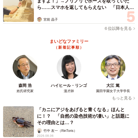
ますよ！」→ノリノリでポーズを取っていた
ら……スマホを返してもらえない 「日本人は
カモ代表かも」「私は6時間で3万円払った」
宮前 晶子
６位以降を見る
まいどなファミリー
（新着記事順）
森岡 浩
ハイヒール・リンゴ
大江 篤
姓氏研究家
漫才師
園田学園女子大学学長
もっと見る
「カニにアジをあげると青くなる」ほんと
に！？ 「自然の染色技術が凄い」と話題に
その理由とは…？
4/20
竹中 友一（RinToris）
2026.08.06