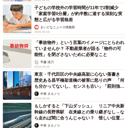
2026.08.06
で少し時間はかかったものの、その日から家の空気は大き
子どもの学校外の学習時間が11年で2割減少
く変わっていきました。
「家庭学習0分層」が約半数に達する深刻な実
態と広がる学習格差
「リビングで元気いっぱいに遊んで、息子に抱っこされた
まいどなニュース情報部
まま寝たり、サイレントニャーをしてくれたり…。まるで
2026.08.06
前からこの家にいたかのようでした。ちいが来てから我が
「事故物件」という言葉のイメージにとらわれ
家は明るくなり、会話も増えました」
ていませんか？ 不動産業者が語る「物件の可
能性」を閉ざさないために必要なこと
平藤 清刀
2026.08.06
東京・千代田区の中央線高架に心ない落書き
歴史ある昌平橋架道橋の被害に怒りの声 「何
も分かってないし、センスも古い」「罰則強化
して」
中将 タカノリ
2026.08.06
もしかすると「下山ダッシュ」 リニア中央新
幹線の長野県駅 在来線との乗り継ぎなし→な
ら走れば間に合うんじゃない？ 惜しい位置関
係が反響
中将 タカノリ