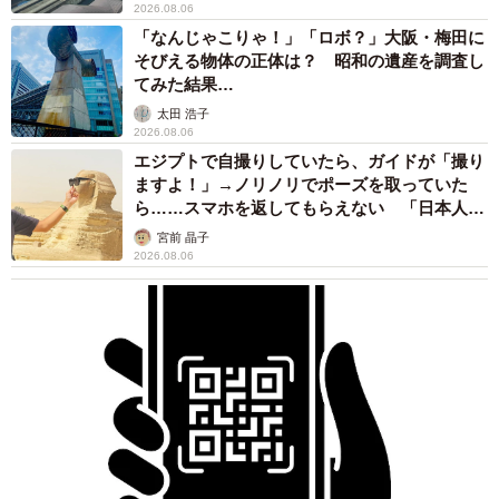
2026.08.06
「なんじゃこりゃ！」「ロボ？」大阪・梅田に
そびえる物体の正体は？ 昭和の遺産を調査し
6/20
てみた結果…
ちいちゃんのお気に入りのトンネル（画像提供：ちーちゃん-Mari-うるち
太田 浩子
ゃんさん／Instagram）
2026.08.06
エジプトで自撮りしていたら、ガイドが「撮り
日々がちいちゃん中心に回るようになり、外出をためらう
ますよ！」→ノリノリでポーズを取っていた
ら……スマホを返してもらえない 「日本人は
ほど一緒に過ごす時間が愛おしくなったといいます。
カモ代表かも」「私は6時間で3万円払った」
宮前 晶子
2026.08.06
「お留守番の日には『今何してるかな？ 泣いてないか
な…』と仕事中も気になって、帰宅して無事に待っていて
くれる姿を見るとホッとしていました。家族全員が親バカ
になり、生活はすっかり『ちいファースト』です」
その愛情は、家のつくりにまで表れていきました。リビン
グ横の和室は、いつの間にか「ちい専用の猫部屋」へと変
身し、夫もおもちゃやおやつを欠かさず買って帰るよう