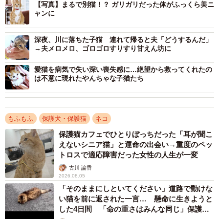
【写真】まるで別猫！？ ガリガリだった体がふっくら美ニ
猫でした。病院では『生きられないかもしれない』と言わ
ャンに
れましたが、必死にミルクをあげて育て、16歳まで生きて
くれました」
深夜、川に落ちた子猫 連れて帰ると夫「どうするんだ」
→夫メロメロ、ゴロゴロすりすり甘えん坊に
深い喪失感を抱えながら過ごす時間は、夫婦にとって心を
愛猫を病気で失い深い喪失感に…絶望から救ってくれたの
立て直すために必要な年月でもありました。そんなある
は不意に現れたやんちゃな子猫たち
日、夫から子猫の話を聞いた瞬間、胸の奥に微かな灯りが
ともったといいます。
もふもふ
保護犬・保護猫
ネコ
「なぜか迷いはありませんでした。『引き取りたい』とい
保護猫カフェでひとりぼっちだった「耳が聞こ
う気持ちが自然と湧き、『いいよ！ うちの子にしよう』と
えないシニア猫」と運命の出会い→重度のペッ
伝えました。すぐに同級生へ連絡し、お迎えしたのが、生
トロスで適応障害だった女性の人生が一変
後推定2カ月のちいでした」
古川 諭香
2026.08.05
「そのままにしといてください」道路で動けな
い猫を前に返された一言… 懸命に生きようと
した4日間 「命の重さはみんな同じ」保護団