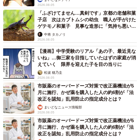
2026.08.05
「ふざけてません…真剣です」京都の老舗和菓
子店 次はカブトムシの幼虫 職人が手がけた
ゲテモノ和菓子 見事な造形に「気持ち悪いく
らいリアル」
中将 タカノリ
2026.08.05
【漫画】中学受験のリアル「あの子、最近見な
7/20
いね」…御三家を目指していたはずの家庭が消
えていく 限界を迎えた子を目の当りに
窓辺でニャルソックするちいちゃん（画像提供：ちーちゃん-Mari-うるち
ゃんさん／Instagram）
松波 穂乃圭
2026.08.05
7歳になったちいちゃんは、今も穏やかでおっとりした性格
市販薬のオーバードーズ対策で改正薬機法が5
月に施行、かぜ薬を購入した人の約6割が「法
のまま。誰に対しても優しく、初対面の人にも自然にあい
改正を認知」乱用防止の指定成分とは？
さつできる、柔らかな心の持ち主です。
まいどなニュース情報部
2026.08.05
「ちいは一度も猫パンチをしたり噛んだり、『シャーッ』
市販薬のオーバードーズ対策で改正薬機法が5
月に施行、かぜ薬を購入した人の約6割が「法
と威嚇したこともありません。誰にでも近づき、『ニャー
改正を認知」乱用防止の指定成分とは？
ン』と挨拶して、知らない人に抱っこされても平気なんで