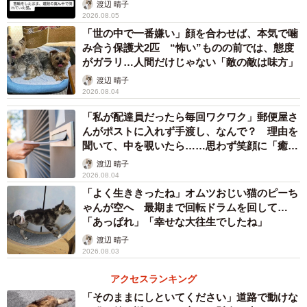
体代表の訴え
渡辺 晴子
2026.08.05
「世の中で一番嫌い」顔を合わせば、本気で噛
み合う保護犬2匹 “怖い”ものの前では、態度
がガラリ…人間だけじゃない「敵の敵は味方」
渡辺 晴子
2026.08.04
「私が配達員だったら毎回ワクワク」郵便屋さ
んがポストに入れず手渡し、なんで？ 理由を
聞いて、中を覗いたら……思わず笑顔に「癒し
ですね」
渡辺 晴子
2026.08.04
「よく生ききったね」オムツおじい猫のピーち
ゃんが空へ 最期まで回転ドラムを回して…
「あっぱれ」「幸せな大往生でしたね」
3/20
渡辺 晴子
2026.08.03
2017年12月3日、おうちに迎えられたちいちゃん（画像提供：ちいちいう
るうるさん／X）
アクセスランキング
「そのままにしといてください」道路で動けな
やがて、ちいちゃんの背景も伝えられました。もとの飼い