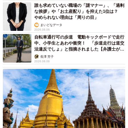
お迎え当時、小さかったちいちゃん（画像提供：ちーちゃん-Mari-うるち
誰も求めていない職場の「謎マナー」、「過剰
ゃんさん／Instagram）
な挨拶」や「お土産配り」を抑えた1位は？
やめられない理由は「周りの目」
ちいちゃんが家族のもとへやって来たのは、2017年12月3
まいどなデータ
日のことでした。待ち望んだ「その日」を前に、飼い主さ
2026.08.06
自転車通行可の歩道 電動キックボードで走行
んは胸が高鳴ったといいます。
中、小学生とあわや衝突！ 「歩道走行は道交
法違反でしょ」と指摘されました【弁護士が解
「ちいが車に乗って我が家へ来てくれました。キャリーか
説】
長澤 芳子
ら出てきたちいは、怖がることも人見知りする様子もなく
2026.08.06
歩み寄ってきて、『遊んで』と甘えるようにして、本当に
すぐに馴染んでくれました」