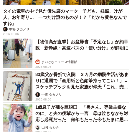
タイの電車の中で見た優先席のマーク 子ども、妊娠、けが
人、お年寄り… 一つだけ謎のものが！？「だから黄色なんで
すね」
中将 タカノリ
2026.08.06
【物価高が直撃】お盆帰省「予定なし」が約半
数 新幹線・高速バスの「使い分け」が鮮明に
まいどなニュース情報部
2026.08.06
83歳父が骨折で入院 ３カ月の病院生活があま
5/20
りに退屈で「画用紙と色鉛筆持ってこい！」→
スケッチブックを見た家族が仰天「これ、売れ
小さなちいちゃん。お兄ちゃんと一緒にすやすやーー（画像提供：ちー
ますよ…」
中将 タカノリ
ちゃん-Mari-うるちゃんさん／Instagram）
2026.08.06
1歳息子が腕を亜脱臼 「奥さん、専業主婦な
初日とは思えないほど自然体で、家族のそばを行き来し、
のに」と夫の後輩から一言 母は泣きながら対
安心しきったように眠り、抱っこされたままうとうとする
応し必死だった 何年もたった今もたまに思い
姿も。小さな体に残る環境の痕跡ーー鼻の汚れが取れるま
出し…
山岡 もと子