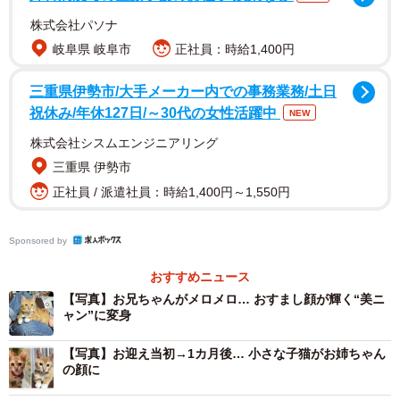
株式会社パソナ
岐阜県 岐阜市
正社員：時給1,400円
三重県伊勢市/大手メーカー内での事務業務/土日
2/20
祝休み/年休127日/～30代の女性活躍中
NEW
2017年12月3日、おうちにやって来たちいちゃん（画像提供：ちーちゃ
株式会社シスムエンジニアリング
ん-Mari-うるちゃんさん／Instagram）
三重県 伊勢市
飼い主さん夫婦に転機が訪れたのは、2017年11月下旬のこ
正社員 / 派遣社員：時給1,400円～1,550円
とでした。夫の同級生がSNSで子猫の里親を探している投
稿を見つけたのです。これまでにも何度か里親の話はあっ
Sponsored by
たものの、夫婦は「次の子を迎える」という一歩をなかな
おすすめニュース
か踏み出せずにいました。
【写真】お兄ちゃんがメロメロ… おすまし顔が輝く“美ニ
ャン”に変身
「8年前に飼っていた猫を亡くしてから、新しい猫を迎える
【写真】お迎え当初→1カ月後… 小さな子猫がお姉ちゃん
気持ちになれずにいたんです。その子は、夫がエレベータ
の顔に
ーでへその緒がついたばかりの状態で見つけて保護した子