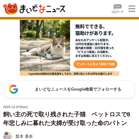
まいどなニュースをGoogle検索でフォローする
2025.12.07(Sun)
飼い主の死で取り残された子猫 ペットロスで8
年悲しみに暮れた夫婦が受け取った命のバトン
梨木 香奈