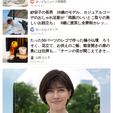
まいどなニュース情報部
す」
2026.08.05
紗栄子の長男 18歳のモデル、カジュアルコー
川沿いに住む家ならではの安全への備えとして、幼い頃か
デのおしゃれ近影が「両親のいいとこ取りの美
しいお顔立ち」 9歳に渡英し全寮制カレッジ
らハーネストレーニングも始めました。無理をさせず、安
で学ぶ
まいどなメディア
全を第一にしながらの練習は今も続いています。
2026.08.05
たった50パーツのレゴで作った極小仏壇 ろう
「雨の日以外は、家の前や裏の空き地など、車が通らない
そく、花立て、お供えのご飯、観音開きの扉の
奥には位牌も…「チーンの音が聞こえてきそ
場所で歩かせています。『行こう』と鳴いて知らせてくれ
う」
山岡 もと子
るようになり、その姿を近所の方も温かく見守ってくれて
2026.08.05
とてもありがたいですね」
ちいちゃんと呼ばれ、地域でも愛される存在に。ユニーク
な一面も多く、掃除機でブラッシングされるとゴロゴロと
のどを鳴らして喜ぶというめずらしい特技ももっているそ
うです。